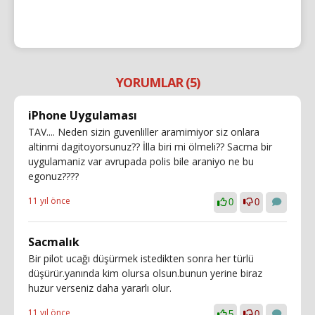
YORUMLAR (5)
iPhone Uygulaması
TAV.... Neden sizin guvenliller aramimiyor siz onlara
altinmi dagitoyorsunuz?? İlla biri mi ölmeli?? Sacma bir
uygulamaniz var avrupada polis bile araniyo ne bu
egonuz????
11 yıl önce
0
0
Sacmalık
Bir pilot ucağı düşürmek istedikten sonra her türlü
düşürür.yanında kim olursa olsun.bunun yerine biraz
huzur verseniz daha yararlı olur.
11 yıl önce
5
0