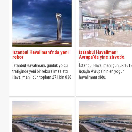
İstanbul Havalimanı'nda yeni
İstanbul Havalimanı
rekor
Avrupa'da yine zirvede
İstanbul Havalimanı, günlük yolcu
İstanbul Havalimanı günlük 161
trafiğinde yeni bir rekora imza attı.
uçuşla Avrupa'nın en yoğun
Havalimanı, dün toplam 271 bin 836
havalimanı oldu.
yolcuya hizmet ederek tek bir
günde gerçekleştirilen yolcu
rekorunu kırdı.