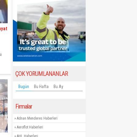
ayat
ı
di.
ÇOK YORUMLANANLAR
Bugün
Bu Hafta
Bu Ay
Firmalar
»
Adnan Menderes Haberleri
»
Aeroflot Haberleri
»
AHL Haberleri