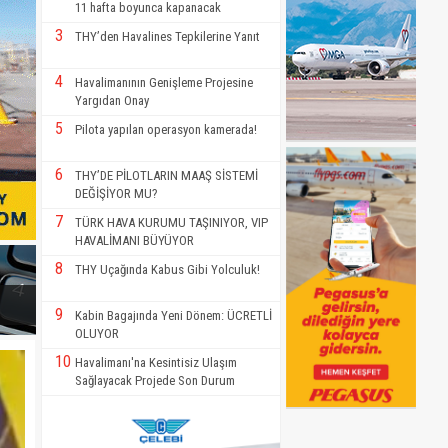
11 hafta boyunca kapanacak
3
THY’den Havalines Tepkilerine Yanıt
4
Havalimanının Genişleme Projesine
Yargıdan Onay
5
Pilota yapılan operasyon kamerada!
6
THY’DE PİLOTLARIN MAAŞ SİSTEMİ
DEĞİŞİYOR MU?
7
TÜRK HAVA KURUMU TAŞINIYOR, VIP
HAVALİMANI BÜYÜYOR
8
THY Uçağında Kabus Gibi Yolculuk!
9
Kabin Bagajında Yeni Dönem: ÜCRETLİ
OLUYOR
10
Havalimanı'na Kesintisiz Ulaşım
Sağlayacak Projede Son Durum