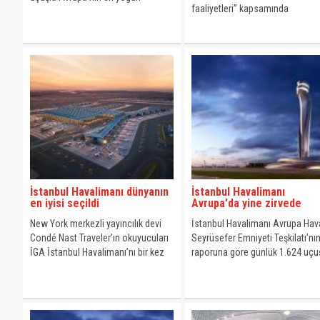
faaliyetleri” kapsamında
havalimanı olarak kayıtlara geçti.
uluslararası geçerliliğe sahip “I
22301 İş Sürekliliği Yönetim
Sistemi” sertifikasını almaya ha
kazandı.
İstanbul Havalimanı dünyanın
İstanbul Havalimanı
en iyisi seçildi
Avrupa'da yine zirvede
New York merkezli yayıncılık devi
İstanbul Havalimanı Avrupa Hav
Condé Nast Traveler’ın okuyucuları
Seyrüsefer Emniyeti Teşkilatı’nı
İGA İstanbul Havalimanı’nı bir kez
raporuna göre günlük 1.624 uçuş
daha “Dünyanın En İyi Havalimanı”
Avrupa’nın en yoğun havalimanı
seçti.
oldu.