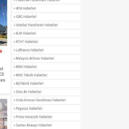
»
Heathrow Havalimanı Haberleri
»
IATA Haberleri
»
ICAO Haberleri
»
İstanbul Havalimanı Haberleri
»
KLM Haberleri
»
KTHY Haberleri
»
Lufthansa Haberleri
n
»
Malaysia Airlines Haberleri
»
MNG Haberleri
uz
GCS
»
MNG Teknik Haberleri
rası
»
MyTeknik Haberleri
n
»
Onur Air Haberleri
»
Ordu-Giresun Havalimanı Haberleri
»
Pegasus Haberleri
»
Prima Havacılık Haberleri
»
Qantas Airways Haberleri