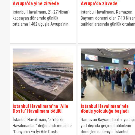
Avrupa'da yine zirvede
Avrupa'da zirvede
İstanbul Havalimanı, 21-27 Nisan'ı
İstanbul Havalimanı, Ramazan
kapsayan dönemde günlük
Bayramı dönemi olan 7-13 Nisa
ortalama 1482 uçuşla Avrupa'nın
tarihleri arasında günlük ortala
en yoğun havalimanı olarak
bin 464 uçuşla Avrupa'nın en y
kayıtlara geçti.
havalimanı olarak kayıtlara geçti
İstanbul Havalimanı'na 'Aile
İstanbul Havalimanı'nda
Dostu' Havalimanı ödülü
dönüş yolculuğu başladı
İstanbul Havalimanı, "5 Yıldızlı
Ramazan Bayramı tatilini yurt içi
Havalimanları" değerlendirmesinde
yurt dışında geçiren tatilcilerin
"Dünyanın En İyi Aile Dostu
dönüşleri nedeniyle İstanbul