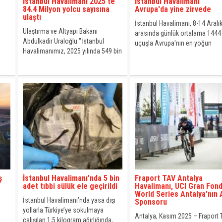
İstanbul Havalimanı 2025'te
İstanbul Havalimanı
84.4 Milyon yolcu sayısına
Avrupa'da yine zirvede
ulaştı
İstanbul Havalimanı, 8-14 Aralı
Ulaştırma ve Altyapı Bakanı
arasında günlük ortalama 1444
Abdulkadir Uraloğlu "İstanbul
uçuşla Avrupa'nın en yoğun
Havalimanımız, 2025 yılında 549 bin
havalimanı olarak kayıtlara geçt
ira
316 uçuş ve 84 milyon 406 bin 50
yolcu ile dünyanın en yoğun ve en
stratejik havacılık merkezlerinden
biri olduğunu bir kez daha güçlü
şekilde ortaya koydu." dedi.
ş
İstanbul Havalimanı’nda 5 bin
Fraport TAV Antalya
adet tıbbi sülük ele geçirildi
Havalimanı, UCI Gran Fon
World Series Antalya’nın 
İstanbul Havalimanı’nda yasa dışı
Sponsoru
yollarla Türkiye’ye sokulmaya
Antalya, Kasım 2025 – Fraport
çalışılan 1,5 kilogram ağırlığında,