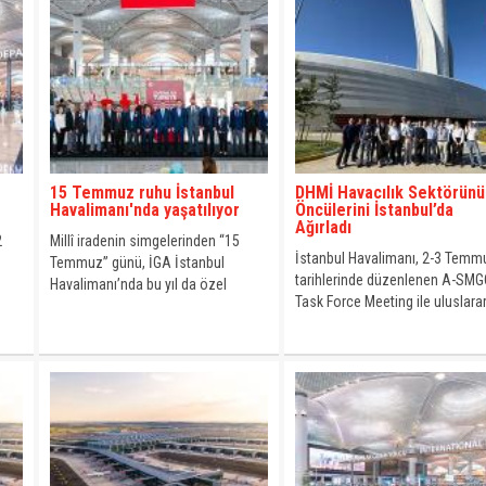
15 Temmuz ruhu İstanbul
DHMİ Havacılık Sektörünü
Havalimanı'nda yaşatılıyor
Öncülerini İstanbul’da
Ağırladı
2
Millî iradenin simgelerinden “15
İstanbul Havalimanı, 2-3 Temm
Temmuz” günü, İGA İstanbul
tarihlerinde düzenlenen A-SM
Havalimanı’nda bu yıl da özel
Task Force Meeting ile uluslara
etkinliklerle anılıyor.
havacılık camiasının önde gele
temsilcilerini ağırladı.