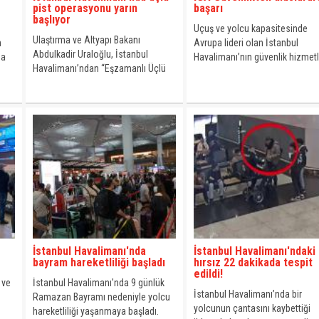
pist operasyonu yarın
başarı
başlıyor
Uçuş ve yolcu kapasitesinde
Ulaştırma ve Altyapı Bakanı
n
Avrupa lideri olan İstanbul
Abdulkadir Uraloğlu, İstanbul
ma
Havalimanı’nın güvenlik hizmetl
Havalimanı’ndan “Eşzamanlı Üçlü
oğun
sağlayan İGA Güvenlik Hizmetle
Bağımsız Pist Operasyonu”nun
.
A.Ş., “Uçak Özel Güvenlik Hizme
yarın saat 10.00 itibarıyla
Denetimi” alanında ulusal ve
başlayacağını bildirdi. Bakan
uluslararası arenada büyümesi
Uraloğlu, “İstanbul Havalimanı’na
sürdürüyor.
aynı anda üç uçak iniş veya kalkış
gerçekleştirebilecek. İstanbul
Havalimanı, Avrupa’da üçlü pist
operasyonunu başlatan ilk meydan
olacak.” dedi.
İstanbul Havalimanı'nda
İstanbul Havalimanı'ndaki
bayram hareketliliği başladı
hırsız 22 dakikada tespit
edildi!
 ve
İstanbul Havalimanı'nda 9 günlük
İstanbul Havalimanı’nda bir
Ramazan Bayramı nedeniyle yolcu
yolcunun çantasını kaybettiği
hareketliliği yaşanmaya başladı.