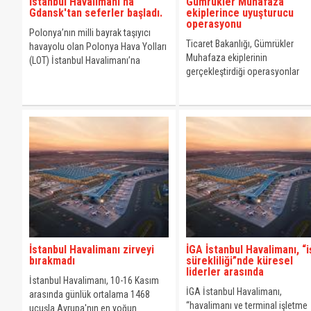
İstanbul Havalimanı'na
Gümrükler Muhafaza
Gdansk'tan seferler başladı.
ekiplerince uyuşturucu
operasyonu
Polonya’nın milli bayrak taşıyıcı
Ticaret Bakanlığı, Gümrükler
havayolu olan Polonya Hava Yolları
Muhafaza ekiplerinin
(LOT) İstanbul Havalimanı’na
gerçekleştirdiği operasyonlar
Varşova, Krakov’dan sonra üçüncü
sonucunda 1 milyar 945 milyon l
hattı Gdansk kenti oldu.
değerinde uyuşturucu madde
yakalandığını açıkladı.
İstanbul Havalimanı zirveyi
İGA İstanbul Havalimanı, “i
bırakmadı
sürekliliği”nde küresel
liderler arasında
İstanbul Havalimanı, 10-16 Kasım
İGA İstanbul Havalimanı,
arasında günlük ortalama 1468
“havalimanı ve terminal işletme
uçuşla Avrupa'nın en yoğun