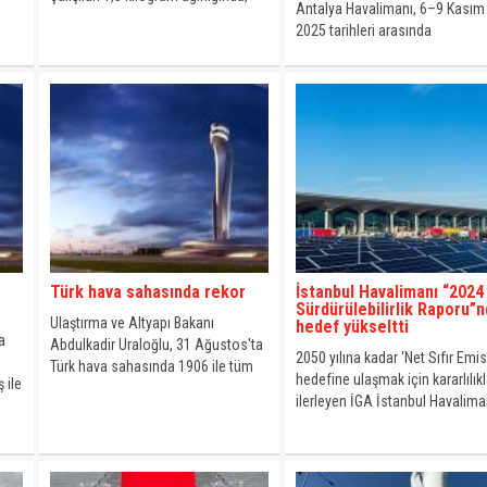
Antalya Havalimanı, 6–9 Kasım
yaklaşık 5.000 adet büyük boy tıbbi
2025 tarihleri arasında
SO
sülük ele geçirildi.
düzenlenecek olan UCI Gran F
World Series Antalya’nın Ana
k
Sponsoru olarak Antalya’da sp
ve sağlıklı yaşama desteğini
sürdürüyor.
Türk hava sahasında rekor
İstanbul Havalimanı “2024
Sürdürülebilirlik Raporu”
Ulaştırma ve Altyapı Bakanı
hedef yükseltti
a
Abdulkadir Uraloğlu, 31 Ağustos'ta
2050 yılına kadar ‘Net Sıfır Emi
n
Türk hava sahasında 1906 ile tüm
hedefine ulaşmak için kararlılık
 ile
zamanların en yüksek transit uçuş
ilerleyen İGA İstanbul Havalima
sayısına ulaşıldığını bildirdi.
2024 yılında emisyonlarını yıl 
projeksiyonunun yüzde 10,5 alt
tamamladı.