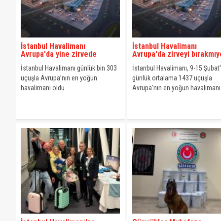
İstanbul Havalimanı
İstanbul Havalimanı
Avrupa'da yine zirvede
Avrupa'da zirveyi bırakmıy
İstanbul Havalimanı günlük bin 303
İstanbul Havalimanı, 9-15 Şubat'
uçuşla Avrupa’nın en yoğun
günlük ortalama 1437 uçuşla
havalimanı oldu.
Avrupa'nın en yoğun havalimanı
oldu.