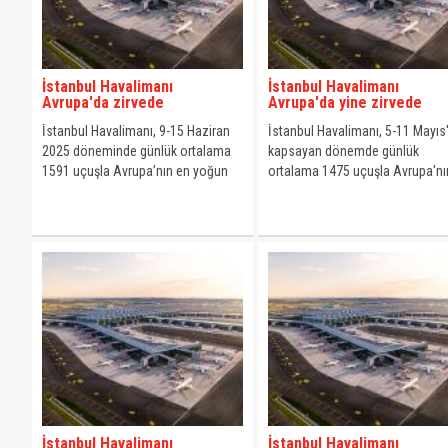
İstanbul Havalimanı
İstanbul Havalimanı
Avrupa'da zirvede
Avrupa'da yine zirvede
İstanbul Havalimanı, 9-15 Haziran
İstanbul Havalimanı, 5-11 Mayıs'
2025 döneminde günlük ortalama
kapsayan dönemde günlük
1591 uçuşla Avrupa’nın en yoğun
ortalama 1475 uçuşla Avrupa'nı
havalimanı unvanını kazandı.
en yoğun havalimanı olarak
kayıtlara geçti.
İstanbul Havalimanı
İstanbul Havalimanı