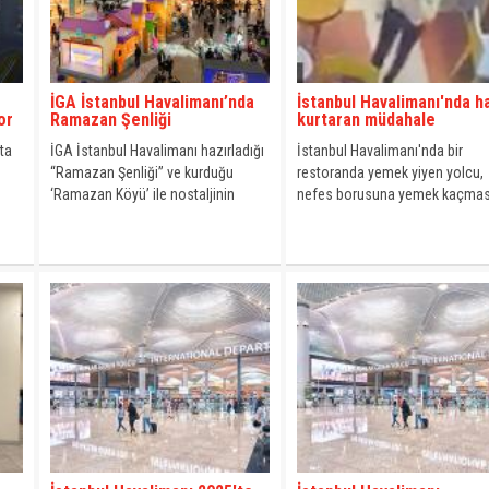
İGA İstanbul Havalimanı’nda
İstanbul Havalimanı'nda h
or
Ramazan Şenliği
kurtaran müdahale
ta
İGA İstanbul Havalimanı hazırladığı
İstanbul Havalimanı'nda bir
“Ramazan Şenliği” ve kurduğu
restoranda yemek yiyen yolcu,
‘Ramazan Köyü’ ile nostaljinin
nefes borusuna yemek kaçmas
ötesine geçerek geleneksel
sonucu boğulma tehlikesi geçir
misafirperverliği dijital dünyanın
imkânlarıyla birleştiriyor ve bu
kadim kültürü küresel bir deneyime
dönüştürüyor.