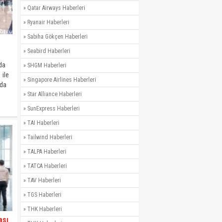
»
Qatar Airways Haberleri
»
Ryanair Haberleri
»
Sabiha Gökçen Haberleri
»
Seabird Haberleri
da
»
SHGM Haberleri
 ile
»
Singapore Airlines Haberleri
nda
»
Star Alliance Haberleri
»
SunExpress Haberleri
»
TAI Haberleri
»
Tailwind Haberleri
»
TALPA Haberleri
»
TATCA Haberleri
»
TAV Haberleri
»
TGS Haberleri
»
THK Haberleri
ası