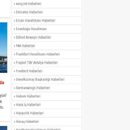
»
easyJet Haberleri
»
Emirates Haberleri
ondo
»
Ercan Havalimanı Haberleri
ora
»
Esenboğa Havalimanı
»
Etihad Airways Haberleri
»
FAA Haberleri
»
Frankfurt Havalimanı Haberleri
»
Fraport TAV Antalya Haberleri
»
Freebird Haberleri
»
Genelkurmay Başkanlığı Haberleri
nda
»
Germanwings Haberleri
syon’
»
Habom Haberleri
la
»
Hava İş Haberleri
nı,
sonu
»
Havacılık Haberleri
ında
»
Havaş Haberleri