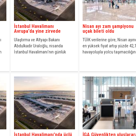
İstanbul Havalimanı
Nisan ayı zam şampiyonu
Avrupa'da yine zirvede
uçak bileti oldu
ı
Ulaştırma ve Altyapı Bakanı
TÜİK verilerine göre, Nisan ayın
Abdulkadir Uraloğlu, nisanda
en yüksek fiyat artışı yüzde 42,1
n
İstanbul Havalimanı’nın günlük
havayoluyla yolcu taşımacılığı
ortalama 1481 uçuşla Avrupa’da
görüldü.
zirvede yer aldığını açıkladı.
İstanbul Havalimanı'nda üçlü
İGA Güvenlikten uluslarar