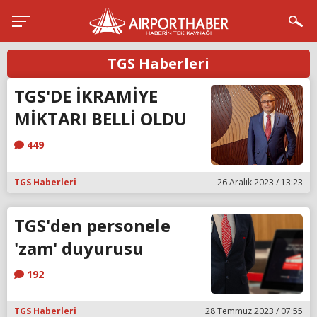
TGS Haberleri
TGS'DE İKRAMİYE
MİKTARI BELLİ OLDU
449
TGS Haberleri
26 Aralık 2023 / 13:23
TGS'den personele
'zam' duyurusu
192
TGS Haberleri
28 Temmuz 2023 / 07:55