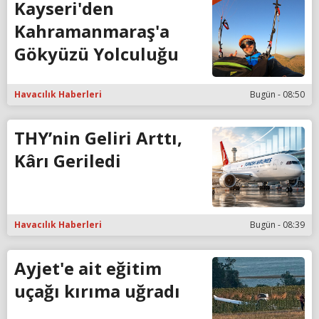
Kayseri'den
Kahramanmaraş'a
Gökyüzü Yolculuğu
Havacılık Haberleri
Bugün - 08:50
THY’nin Geliri Arttı,
Kârı Geriledi
Havacılık Haberleri
Bugün - 08:39
Ayjet'e ait eğitim
uçağı kırıma uğradı