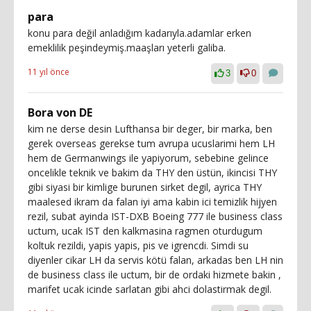
para
konu para değil anladığım kadarıyla.adamlar erken
emeklilik peşindeymiş.maaşları yeterli galiba.
11 yıl önce
3
0
Bora von DE
kim ne derse desin Lufthansa bir deger, bir marka, ben
gerek overseas gerekse tum avrupa ucuslarimi hem LH
hem de Germanwings ile yapiyorum, sebebine gelince
oncelikle teknik ve bakim da THY den üstün, ikincisi THY
gibi siyasi bir kimlige burunen sirket degil, ayrica THY
maalesed ikram da falan iyi ama kabin ici temizlik hijyen
rezil, subat ayinda IST-DXB Boeing 777 ile business class
uctum, ucak IST den kalkmasina ragmen oturdugum
koltuk rezildi, yapis yapis, pis ve igrencdi. Simdi su
diyenler cikar LH da servis kötü falan, arkadas ben LH nin
de business class ile uctum, bir de ordaki hizmete bakin ,
marifet ucak icinde sarlatan gibi ahci dolastirmak degil.