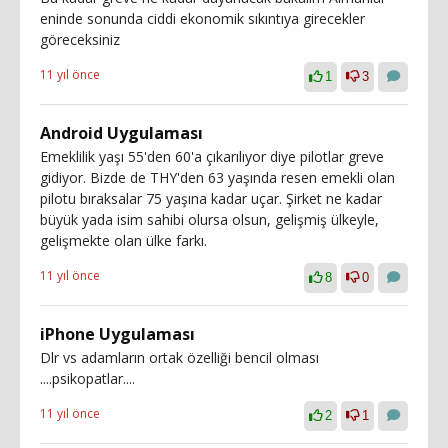
eninde sonunda ciddi ekonomik sıkıntıya girecekler
göreceksiniz
11 yıl önce
1
3
Android Uygulaması
Emeklilik yaşı 55'den 60'a çıkarılıyor diye pilotlar greve
gidiyor. Bizde de THY'den 63 yaşında resen emekli olan
pilotu bıraksalar 75 yaşına kadar uçar. Şirket ne kadar
büyük yada isim sahibi olursa olsun, gelişmiş ülkeyle,
gelişmekte olan ülke farkı.
11 yıl önce
8
0
iPhone Uygulaması
Dlr vs adamların ortak özelliği bencil olması
....psikopatlar....
11 yıl önce
2
1