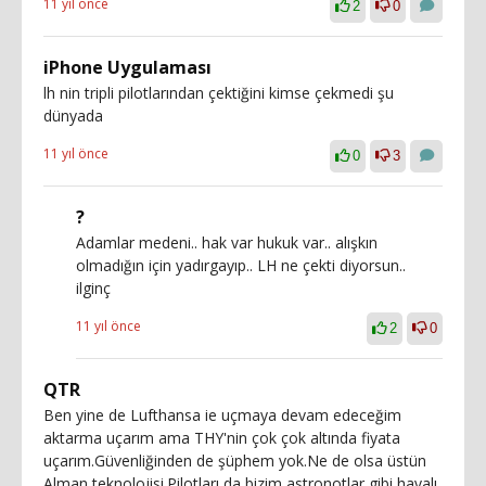
11 yıl önce
2
0
iPhone Uygulaması
lh nin tripli pilotlarından çektiğini kimse çekmedi şu
dünyada
11 yıl önce
0
3
?
Adamlar medeni.. hak var hukuk var.. alışkın
olmadığın için yadırgayıp.. LH ne çekti diyorsun..
ilginç
11 yıl önce
2
0
QTR
Ben yine de Lufthansa ie uçmaya devam edeceğim
aktarma uçarım ama THY'nin çok çok altında fiyata
uçarım.Güvenliğinden de şüphem yok.Ne de olsa üstün
Alman teknolojisi.Pilotları da bizim astronotlar gibi havalı