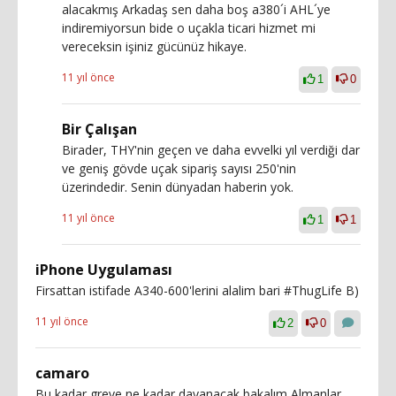
alacakmış Arkadaş sen daha boş a380´i AHL´ye
indiremiyorsun bide o uçakla ticari hizmet mi
vereceksin işiniz gücünüz hikaye.
11 yıl önce
1
0
Bir Çalışan
Birader, THY'nin geçen ve daha evvelki yıl verdiği dar
ve geniş gövde uçak sipariş sayısı 250'nin
üzerindedir. Senin dünyadan haberin yok.
11 yıl önce
1
1
iPhone Uygulaması
Firsattan istifade A340-600'lerini alalim bari #ThugLife B)
11 yıl önce
2
0
camaro
Bu kadar greve ne kadar dayanacak bakalım Almanlar