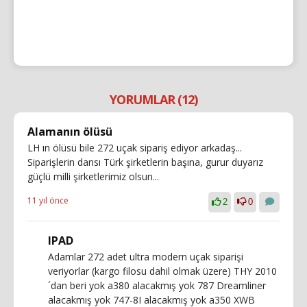
YORUMLAR (12)
Alamanın ölüsü
LH ın ölüsü bile 272 uçak sipariş ediyor arkadaş...
Siparişlerin darısı Türk şirketlerin başına, gurur duyarız
güçlü milli şirketlerimiz olsun...
11 yıl önce
2
0
IPAD
Adamlar 272 adet ultra modern uçak siparişi
veriyorlar (kargo filosu dahil olmak üzere) THY 2010
´dan beri yok a380 alacakmış yok 787 Dreamliner
alacakmış yok 747-8I alacakmış yok a350 XWB