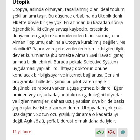
Ütopik
Ütopya, aslında olmayan, tasarlanmış olan ideal toplum
şekli anlamı taşır. Bu düşünce erbabına da Ütopik denir.
Elbette böyle bir şey yok. En azından bu kazadan sonra
öğrendik ki; İki dünya savaşı kaybedip, ertesinde
dünyanın en güçlü ekonomilerinden birini kurmuş olan
Alman Toplumu dahi hala Ütopya kurabilmiş değiller. Ne
olabilirdi? Rapor ve reçete verilenlerin kimlik bilgileri ilgili
devlet kurumlarına (bu örnekte Alman Sivil Havacılığına)
anında bildirilebilirdi. Burada pekala Selective System
uygulaması yapılabilirdi. İhtiyaç doktorun önüne
konulacak bir bilgisayar ve internet bağlantısı. Gerisini
programlar halleder. Şimdi bu pilot zaten sağlıklı
düşünebilse raporu varken uçuşa gitmez, bildirirdi. Eğer
amirleri veya iş arkadaşları doktora gideceğini biliyorlar
ve ilgilenmemişler, dahası uçuş yapılsın diye bir de baskı
yapmışlar ise işte o zaman durum Ütopyadan çok çok
uzaklaştırır. Sözün özü gizlilik iyidir ama o kadarda iyi
değil. Açık sözlü, şeffaf, dürüst olmak daha da iyidir.
11 yıl önce
0
0