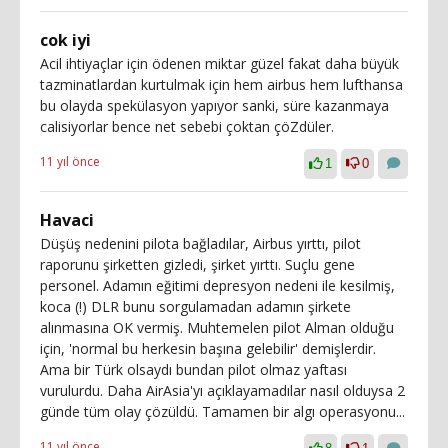
cok iyi
Acil ihtiyaçlar için ödenen miktar güzel fakat daha büyük
tazminatlardan kurtulmak için hem airbus hem lufthansa
bu olayda spekülasyon yapıyor sanki, süre kazanmaya
calisiyorlar bence net sebebi çoktan çöZdüler.
11 yıl önce
1
0
Havaci
Düşüş nedenini pilota bağladılar, Airbus yırttı, pilot
raporunu şirketten gizledi, şirket yırttı. Suçlu gene
personel. Adamın eğitimi depresyon nedeni ile kesilmiş,
koca (!) DLR bunu sorgulamadan adamın şirkete
alınmasına OK vermiş. Muhtemelen pilot Alman olduğu
için, 'normal bu herkesin başına gelebilir' demişlerdir.
Ama bir Türk olsaydı bundan pilot olmaz yaftası
vurulurdu. Daha AirAsia'yı açıklayamadılar nasıl olduysa 2
günde tüm olay çözüldü. Tamamen bir algı operasyonu...
11 yıl önce