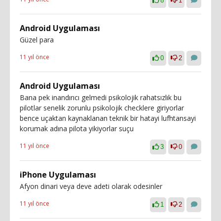
8
1
Android Uygulaması
Güzel para
11 yıl önce
0
2
Android Uygulaması
Bana pek inandırıcı gelmedi psikolojik rahatsızlık bu
pilotlar senelik zorunlu psikolojik checklere giriyorlar
bence uçaktan kaynaklanan teknik bir hatayi lufhtansayi
korumak adına pilota yikiyorlar suçu
11 yıl önce
3
0
iPhone Uygulaması
Afyon dinari veya deve adeti olarak odesinler
11 yıl önce
1
2