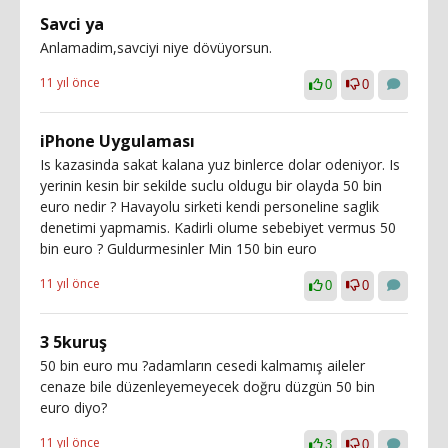
Savci ya
Anlamadim,savciyi niye dövüyorsun.
11 yıl önce
0
0
iPhone Uygulaması
Is kazasinda sakat kalana yuz binlerce dolar odeniyor. Is
yerinin kesin bir sekilde suclu oldugu bir olayda 50 bin
euro nedir ? Havayolu sirketi kendi personeline saglik
denetimi yapmamis. Kadirli olume sebebiyet vermus 50
bin euro ? Guldurmesinler Min 150 bin euro
11 yıl önce
0
0
3 5kuruş
50 bin euro mu ?adamların cesedi kalmamış aileler
cenaze bile düzenleyemeyecek doğru düzgün 50 bin
euro diyo?
11 yıl önce
3
0