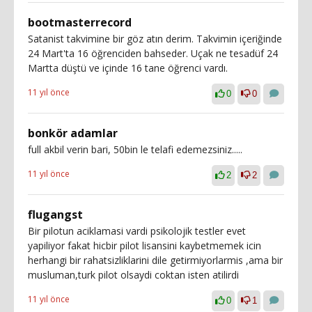
bootmasterrecord
Satanist takvimine bir göz atın derim. Takvimin içeriğinde
24 Mart'ta 16 öğrenciden bahseder. Uçak ne tesadüf 24
Martta düştü ve içinde 16 tane öğrenci vardı.
11 yıl önce
0
0
bonkör adamlar
full akbil verin bari, 50bin le telafi edemezsiniz.....
11 yıl önce
2
2
flugangst
Bir pilotun aciklamasi vardi psikolojik testler evet
yapiliyor fakat hicbir pilot lisansini kaybetmemek icin
herhangi bir rahatsizliklarini dile getirmiyorlarmis ,ama bir
musluman,turk pilot olsaydi coktan isten atilirdi
11 yıl önce
0
1