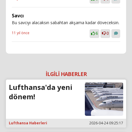
Savcı
Bu savcıyı alacaksın sabahtan akşama kadar döveceksin.
11 yıl önce
6
0
İLGİLİ HABERLER
Lufthansa'da yeni
dönem!
Lufthansa Haberleri
2026-04-24 09:25:17