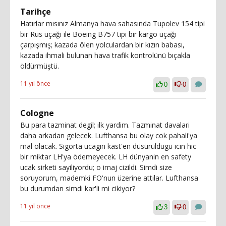
Tarihçe
Hatırlar mısınız Almanya hava sahasında Tupolev 154 tipi
bir Rus uçağı ile Boeing B757 tipi bir kargo uçağı
çarpışmış; kazada ölen yolculardan bir kızın babası,
kazada ihmali bulunan hava trafik kontrolünü bıçakla
öldürmüştü.
11 yıl önce
0
0
Cologne
Bu para tazminat degil; ilk yardim. Tazminat davalari
daha arkadan gelecek. Lufthansa bu olay cok pahali'ya
mal olacak. Sigorta ucagin kast'en düsürüldügü icin hic
bir miktar LH'ya ödemeyecek. LH dünyanin en safety
ucak sirketi sayiliyordu; o imaj cizildi. Simdi size
soruyorum, mademki FO'nun üzerine attilar. Lufthansa
bu durumdan simdi kar'li mi cikiyor?
11 yıl önce
3
0