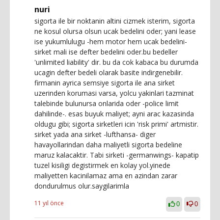
nuri
sigorta ile bir noktanin altini cizmek isterim, sigorta
ne kosul olursa olsun ucak bedelini oder; yani lease
ise yukumlulugu -hem motor hem ucak bedelini-
sirket mali ise defter bedelini oder.bu bedeller
'unlimited liability' dir. bu da cok kabaca bu durumda
ucagin defter bedeli olarak basite indirgenebilir.
firmanin ayrica semsiye sigorta ile ana sirket
uzerinden korumasi varsa, yolcu yakinlari tazminat
talebinde bulunursa onlarida oder -police limit
dahilinde-. esas buyuk maliyet; ayni arac kazasinda
oldugu gibi; sigorta sirketleri icin 'risk primi' artmistir.
sirket yada ana sirket -lufthansa- diger
havayollarindan daha maliyetli sigorta bedeline
maruz kalacaktir. Tabi sirketi -germanwings- kapatip
tuzel kisiligi degistirmek en kolay yol.yinede
maliyetten kacinilamaz ama en azindan zarar
dondurulmus olur.saygilarimla
11 yıl önce
0
0