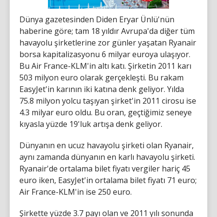
Dünya gazetesinden Diden Eryar Ünlü'nün
haberine göre; tam 18 yıldır Avrupa'da diğer tüm
havayolu şirketlerine zor günler yaşatan Ryanair
borsa kapitalizasyonu 6 milyar euroya ulaşıyor.
Bu Air France-KLM'in altı katı. Şirketin 2011 karı
503 milyon euro olarak gerçekleşti. Bu rakam
EasyJet'in karının iki katına denk geliyor. Yılda
75.8 milyon yolcu taşıyan şirket'in 2011 cirosu ise
4.3 milyar euro oldu. Bu oran, geçtiğimiz seneye
kıyasla yüzde 19'luk artışa denk geliyor.
Dünyanın en ucuz havayolu şirketi olan Ryanair,
aynı zamanda dünyanın en karlı havayolu şirketi.
Ryanair'de ortalama bilet fiyatı vergiler hariç 45
euro iken, EasyJet'in ortalama bilet fiyatı 71 euro;
Air France-KLM'in ise 250 euro.
Şirkette yüzde 3.7 payı olan ve 2011 yılı sonunda