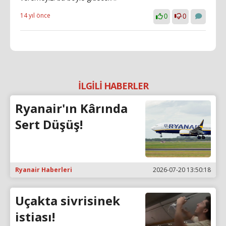
14 yıl önce
0
0
İLGİLİ HABERLER
Ryanair'ın Kârında
Sert Düşüş!
Ryanair Haberleri
2026-07-20 13:50:18
Uçakta sivrisinek
istiası!