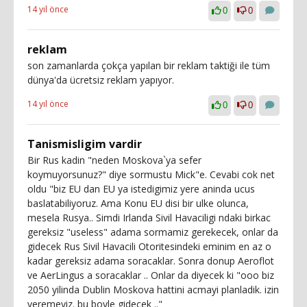
14 yıl önce
0
0
reklam
son zamanlarda çokça yapılan bir reklam taktiği ile tüm
dünya'da ücretsiz reklam yapıyor.
14 yıl önce
0
0
Tanismisligim vardir
Bir Rus kadin "neden Moskova`ya sefer
koymuyorsunuz?" diye sormustu Mick"e. Cevabi cok net
oldu "biz EU dan EU ya istedigimiz yere aninda ucus
baslatabiliyoruz. Ama Konu EU disi bir ulke olunca,
mesela Rusya.. Simdi Irlanda Sivil Havaciligi ndaki birkac
gereksiz "useless" adama sormamiz gerekecek, onlar da
gidecek Rus Sivil Havacili Otoritesindeki eminim en az o
kadar gereksiz adama soracaklar. Sonra donup Aeroflot
ve AerLingus a soracaklar .. Onlar da diyecek ki "ooo biz
2050 yilinda Dublin Moskova hattini acmayi planladik. izin
veremeyiz. bu boyle gidecek .."