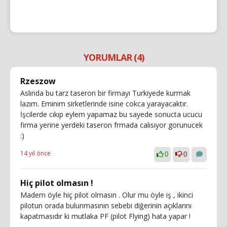
YORUMLAR (4)
Rzeszow
Aslında bu tarz taseron bir firmayı Turkiyede kurmak
lazım. Eminim sirketlerinde isine cokca yarayacaktır.
İşcilerde cıkıp eylem yapamaz bu sayede sonucta ucucu
firma yerine yerdeki taseron frmada calısıyor gorunucek
:)
14 yıl önce
0
0
Hiç pilot olmasın !
Madem öyle hiç pilot olmasın . Olur mu öyle iş , ikinci
pilotun orada bulunmasının sebebi diğerinin açıklarını
kapatmasıdır ki mutlaka PF (pilot Flying) hata yapar !