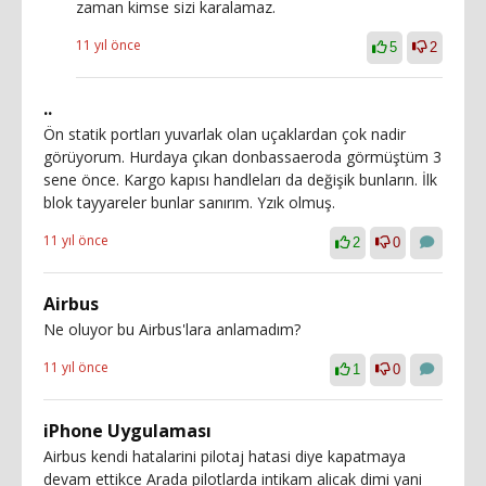
zaman kimse sizi karalamaz.
11 yıl önce
5
2
..
Ön statik portları yuvarlak olan uçaklardan çok nadir
görüyorum. Hurdaya çıkan donbassaeroda görmüştüm 3
sene önce. Kargo kapısı handleları da değişik bunların. İlk
blok tayyareler bunlar sanırım. Yzık olmuş.
11 yıl önce
2
0
Airbus
Ne oluyor bu Airbus'lara anlamadım?
11 yıl önce
1
0
iPhone Uygulaması
Airbus kendi hatalarini pilotaj hatasi diye kapatmaya
devam ettikce Arada pilotlarda intikam alicak dimi yani