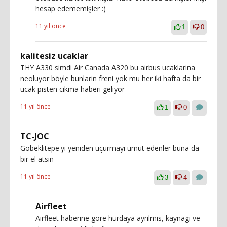
hesap edememişler :)
11 yıl önce
1
0
kalitesiz ucaklar
THY A330 simdi Air Canada A320 bu airbus ucaklarina
neoluyor böyle bunlarin freni yok mu her iki hafta da bir
ucak pisten cikma haberi geliyor
11 yıl önce
1
0
TC-JOC
Göbeklitepe'yi yeniden uçurmayı umut edenler buna da
bir el atsın
11 yıl önce
3
4
Airfleet
Airfleet haberine gore hurdaya ayrilmis, kaynagi ve