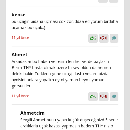
bence
bu uçağın bidaha uçması çok zor.iddaa ediyorum birdaha
uçamaz bu uçak.:)
11 yıl önce
2
0
Ahmet
Arkadaslar bu haberi ve resim leri her yerde paylasin
Bizim THY basta olmak uzere birsey oldun da hemen
deleki bakin Turklerin gene ucagi dustu vesare bizda
aynisini onlara yapalim eymi yaman beymi yaman
gorsun ler
11 yıl önce
6
8
Ahmetcim
Sevgili Ahmet bunu yapıp küçük düşeceğinizd 5 sene
aralıklarla uçak kazası yapmasın badem THY niz o