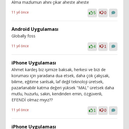
Alma mazlumun ahını çıkar aheste aheste
11 yıl önce
5
0
Android Uygulaması
Globally foss
11 yıl önce
4
1
iPhone Uygulaması
Ahmet kardeş biz işimize baksak, herkesi ve bizi de
koruması için yaradana dua etsek, daha çok çalışsak,
bilime, eğitime sarılsak, laf değil teknoloji üretsek,
pazarlanabilir katma değeri yüksek "MAL" üretsek daha
mutlu, huzurlu, sakin, kendinden emin, özgüvenli,
EFENDİ olmaz mıyız??
11 yıl önce
1
0
iPhone Uygulaması