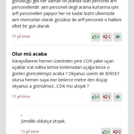
görüldügü gibi her zaman ön planda olan personel arff
personelleridir. aım personeli degil arama kurtarma işini
arff personelleri yapıyor her ne kadar bizim ülkemizde
aım memurları olarak gözükse de arff personeli o hakkını
elbet bir gün alacak.
11 yıl önce
0
1
Olur mü acaba
Karayollarının hemen üzerinden yere COK yakın uçan
uçaklar icat edilse kimse korkmadan uçağa binse o
günleri gorecekmiyiz acaba ? Okyanus uzerin de BİRSEY
olursa hemen suya iner binlerce metre den düşüp
okyanus a gömülmez ..COK mü utopik ?
11 yıl önce
0
1
.
Şimdilik oldukça ütopik.
11 yıl önce
0
0