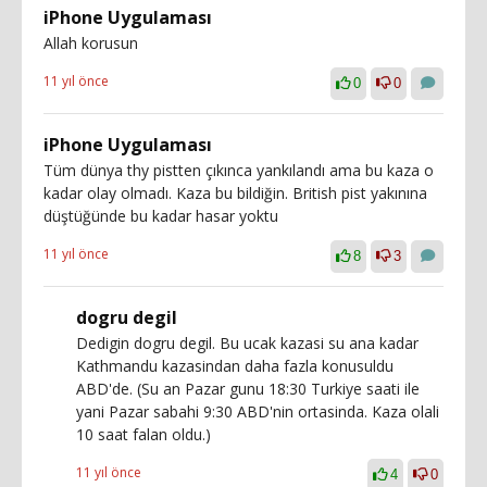
iPhone Uygulaması
Allah korusun
11 yıl önce
0
0
iPhone Uygulaması
Tüm dünya thy pistten çıkınca yankılandı ama bu kaza o
kadar olay olmadı. Kaza bu bildiğin. British pist yakınına
düştüğünde bu kadar hasar yoktu
11 yıl önce
8
3
dogru degil
Dedigin dogru degil. Bu ucak kazasi su ana kadar
Kathmandu kazasindan daha fazla konusuldu
ABD'de. (Su an Pazar gunu 18:30 Turkiye saati ile
yani Pazar sabahi 9:30 ABD'nin ortasinda. Kaza olali
10 saat falan oldu.)
11 yıl önce
4
0