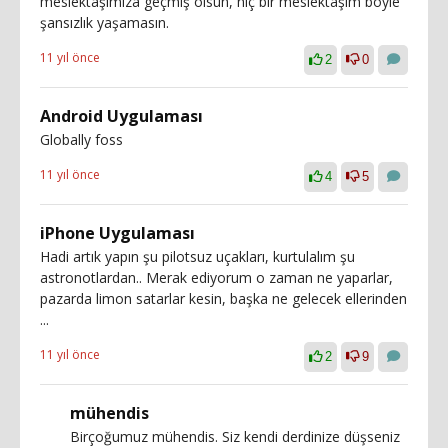
meslektaşımıza geçmiş olsun, hiç bir meslektaşım böyle
şansızlık yaşamasın.
11 yıl önce
2
0
Android Uygulaması
Globally foss
11 yıl önce
4
5
iPhone Uygulaması
Hadi artık yapın şu pilotsuz uçakları, kurtulalım şu
astronotlardan.. Merak ediyorum o zaman ne yaparlar,
pazarda limon satarlar kesin, başka ne gelecek ellerinden
...
11 yıl önce
2
9
mühendis
Birçoğumuz mühendis. Siz kendi derdinize düşseniz