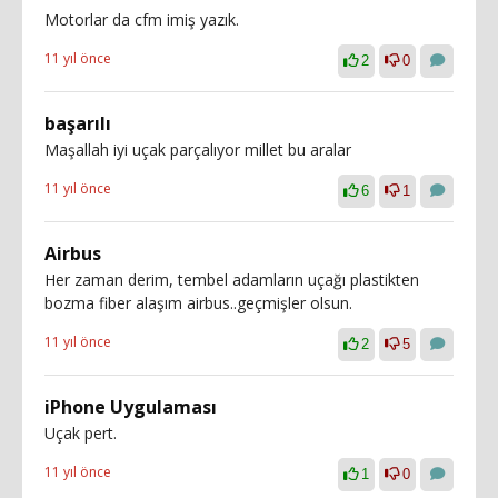
Motorlar da cfm imiş yazık.
11 yıl önce
2
0
başarılı
Maşallah iyi uçak parçalıyor millet bu aralar
11 yıl önce
6
1
Airbus
Her zaman derim, tembel adamların uçağı plastikten
bozma fiber alaşım airbus..geçmişler olsun.
11 yıl önce
2
5
iPhone Uygulaması
Uçak pert.
11 yıl önce
1
0