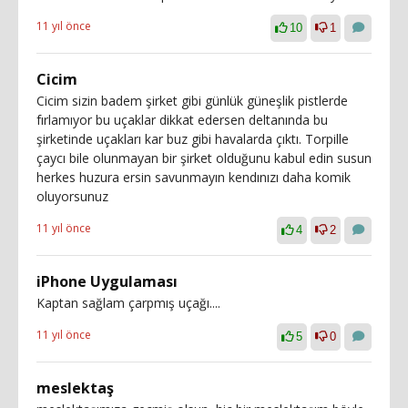
11 yıl önce
10
1
Cicim
Cicim sizin badem şirket gibi günlük güneşlik pistlerde
fırlamıyor bu uçaklar dikkat edersen deltanında bu
şirketinde uçakları kar buz gibi havalarda çıktı. Torpille
çaycı bile olunmayan bir şirket olduğunu kabul edin susun
herkes huzura ersin savunmayın kendınızı daha komik
oluyorsunuz
11 yıl önce
4
2
iPhone Uygulaması
Kaptan sağlam çarpmış uçağı....
11 yıl önce
5
0
meslektaş