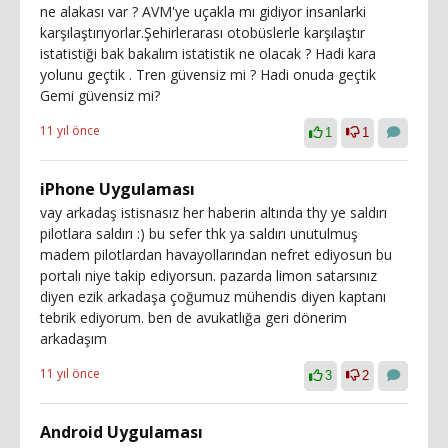
ne alakası var ? AVM'ye uçakla mı gidiyor insanlarki
karşılaştırıyorlar.Şehirlerarası otobüslerle karşılaştır
istatistiği bak bakalım istatistik ne olacak ? Hadi kara
yolunu geçtik . Tren güvensiz mi ? Hadi onuda geçtik
Gemi güvensiz mi?
11 yıl önce
1
1
iPhone Uygulaması
vay arkadaş istisnasız her haberin altında thy ye saldırı
pilotlara saldırı :) bu sefer thk ya saldırı unutulmuş
madem pilotlardan havayollarından nefret ediyosun bu
portalı niye takip ediyorsun. pazarda limon satarsınız
diyen ezik arkadaşa çoğumuz mühendis diyen kaptanı
tebrik ediyorum. ben de avukatlığa geri dönerim
arkadaşım
11 yıl önce
3
2
Android Uygulaması