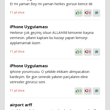
Er mi yaman Bey mi yaman herkes gorsun bence de
11 yıl önce
0
0
iPhone Uygulaması
Herkese çok geçmiş olsun ALLAHIM kimsenin başına
vermesin. yılların kaptanı bu kazayı yapan kimseyi
ayıplamamak lazım
11 yıl önce
0
0
iPhone Uygulaması
Iphone yorumcusu. O şekilde intikam almıyacaksın
kardeşim. Bir gün seninde yakının parçalarını eline
verirseler görürüz seni.
11 yıl önce
0
2
airport arff