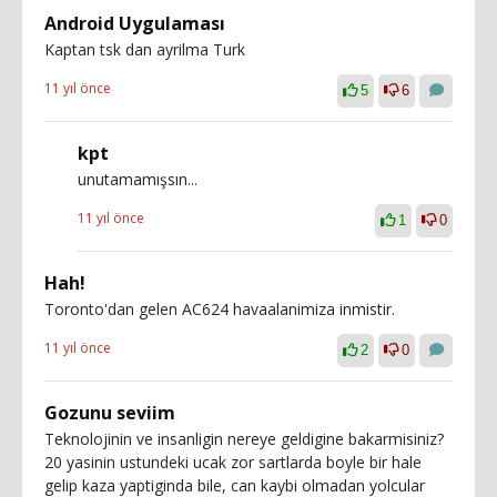
Android Uygulaması
Kaptan tsk dan ayrilma Turk
11 yıl önce
5
6
kpt
unutamamışsın...
11 yıl önce
1
0
Hah!
Toronto'dan gelen AC624 havaalanimiza inmistir.
11 yıl önce
2
0
Gozunu seviim
Teknolojinin ve insanligin nereye geldigine bakarmisiniz?
20 yasinin ustundeki ucak zor sartlarda boyle bir hale
gelip kaza yaptiginda bile, can kaybi olmadan yolcular