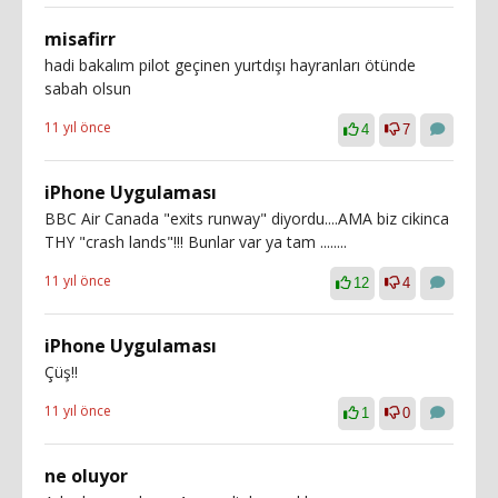
misafirr
hadi bakalım pilot geçinen yurtdışı hayranları ötünde
sabah olsun
11 yıl önce
4
7
iPhone Uygulaması
BBC Air Canada "exits runway" diyordu....AMA biz cikinca
THY "crash lands"!!! Bunlar var ya tam ........
11 yıl önce
12
4
iPhone Uygulaması
Çüş!!
11 yıl önce
1
0
ne oluyor