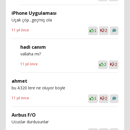
iPhone Uygulaması
Uçak çöp...geçmiş ola
11 yıl önce
1
2
hadi canım
vallaha mı?
11 yıl önce
2
2
ahmet
bu A320 lere ne oluyor boyle
11 yıl önce
1
2
Aırbus F/O
Ucuslar durdusunlar