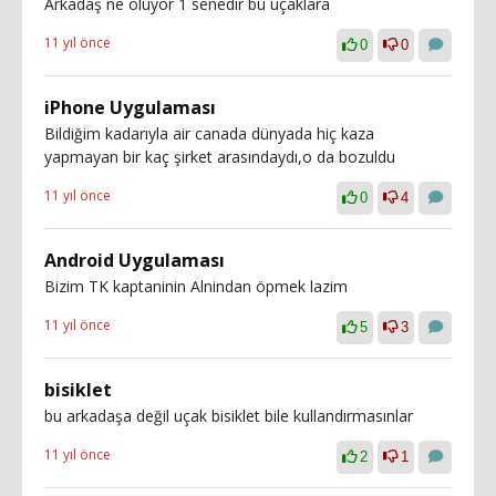
Arkadaş ne oluyor 1 senedir bu uçaklara
11 yıl önce
0
0
iPhone Uygulaması
Bildiğim kadarıyla air canada dünyada hiç kaza
yapmayan bir kaç şirket arasındaydı,o da bozuldu
11 yıl önce
0
4
Android Uygulaması
Bizim TK kaptaninin Alnindan öpmek lazim
11 yıl önce
5
3
bisiklet
bu arkadaşa değil uçak bisiklet bile kullandırmasınlar
11 yıl önce
2
1