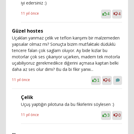
iyi edersiniz :)
11 yıl önce
4
4
Güzel hostes
Uçakları yanmaz çelik ve teflon karışımı bir malzemeden
yapsalar olmaz mı? Sonuçta bizim mutfaktaki düdüklü
tencere falan çok saglam oluyor. Ay bide kızlar bu
motorlar çok ses çıkarıyor uçarken, madem tek motorla
uçabiliyoruz gerekmedikce diğerini açmasa kaptan belki
daha az ses olur dimı? Bu da bi fikir yanııı...
11 yıl önce
1
6
Çelik
Uçuş yaptığın pilotuna da bu fikirlerini söylesen :)
11 yıl önce
3
0
...