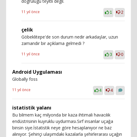
dogrulugu teyitli degil.
11 yıl önce
1
2
çelik
Göbeklitepe'de son durum nedir arkadaşlar, uzun
zamandır bir açıklama gelmedi ?
11 yıl önce
3
0
Android Uygulaması
Globally foss
11 yıl önce
4
4
istatistik yalanı
Bu bilmem kaç milyonda bir kaza ihtimali havacılık
endüstrisinin kuyruklu uydurması.Sırf insanlar uçağa
binsin siye.İstatistik neye göre hesaplanıyor ne baz
alınıyor. Şehiriçi ulaşımdaki kazalarla şehirlerarası uçağın