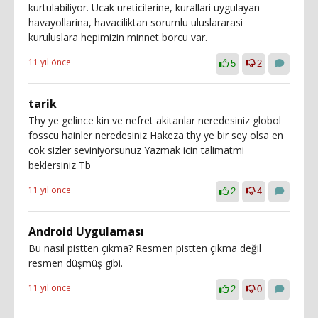
kurtulabiliyor. Ucak ureticilerine, kurallari uygulayan
havayollarina, havaciliktan sorumlu uluslararasi
kuruluslara hepimizin minnet borcu var.
11 yıl önce
5
2
tarik
Thy ye gelince kin ve nefret akitanlar neredesiniz globol
fosscu hainler neredesiniz Hakeza thy ye bir sey olsa en
cok sizler seviniyorsunuz Yazmak icin talimatmi
beklersiniz Tb
11 yıl önce
2
4
Android Uygulaması
Bu nasıl pistten çıkma? Resmen pistten çıkma değil
resmen düşmüş gibi.
11 yıl önce
2
0