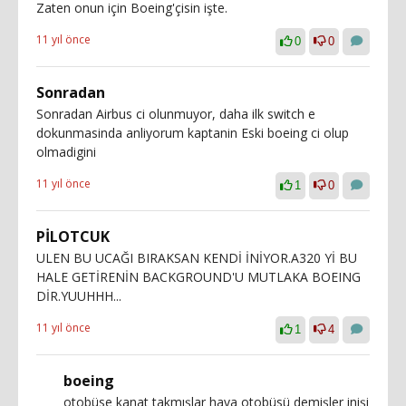
Zaten onun için Boeing'çisin işte.
11 yıl önce
0
0
Sonradan
Sonradan Airbus ci olunmuyor, daha ilk switch e
dokunmasinda anliyorum kaptanin Eski boeing ci olup
olmadigini
11 yıl önce
1
0
PİLOTCUK
ULEN BU UCAĞI BIRAKSAN KENDİ İNİYOR.A320 Yİ BU
HALE GETİRENİN BACKGROUND'U MUTLAKA BOEING
DİR.YUUHHH...
11 yıl önce
1
4
boeing
otobüse kanat takmışlar hava otobüsü demişler inişi