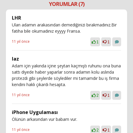
YORUMLAR (7)
LHR
Ulan adamın arakasından demediğinizi bırakmadınız.Bir
fatiha bile okumadınız eyyyy Fransa.
11 yıl önce
1
1
laz
Adam için yakında içine şeytan kaçmıştı ruhunu ona buna
sattı diyede haber yaparlar sonra adamın kolu aslında
protezdi gibi şeylerde söylediler mi tamamdır bu iş firma
kendini haklı çıkardı hesapta.
11 yıl önce
2
1
iPhone Uygulaması
Ölünün arkasından vur babam vur.
11 yıl önce
2
1