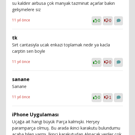
su kaldırır airbusa çok manyak tazminat açarlar bakın
gelişmelere siz
11 yıl önce
0
0
tk
Sirt cantasiyla ucak enkazi toplamak nedir ya kacla
carptin sen boyle
11 yıl önce
0
0
sanane
Sanane
11 yıl önce
0
1
iPhone Uygulaması
Uçağa ait hangi büyük Parça kalmışki. Herşey
paramparça olmuş. Bu arada ikinci karakutu bulundumu
acaba bilen varmı. İkinci karakutudan Alınacak veriler çok