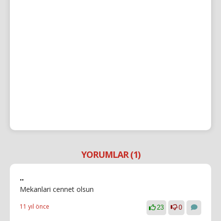
YORUMLAR (1)
..
Mekanlari cennet olsun
11 yıl önce
23
0