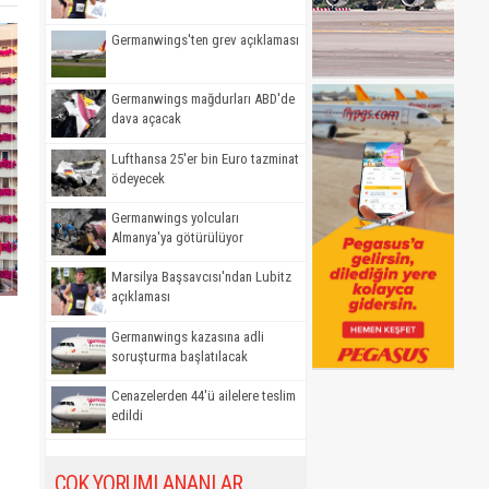
Germanwings'ten grev açıklaması
Germanwings mağdurları ABD'de
dava açacak
Lufthansa 25'er bin Euro tazminat
ödeyecek
Germanwings yolcuları
Almanya'ya götürülüyor
Marsilya Başsavcısı'ndan Lubitz
açıklaması
Germanwings kazasına adli
soruşturma başlatılacak
Cenazelerden 44'ü ailelere teslim
edildi
ÇOK YORUMLANANLAR