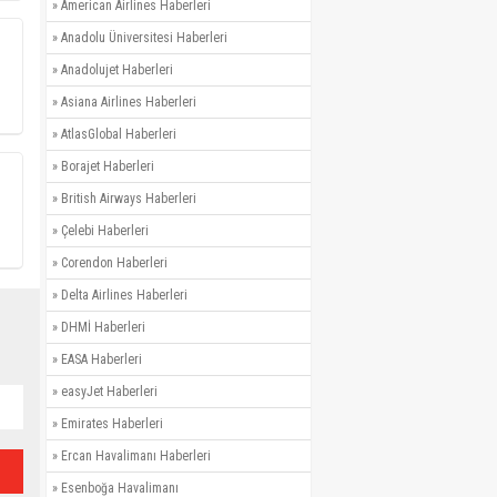
»
American Airlines Haberleri
»
Anadolu Üniversitesi Haberleri
»
Anadolujet Haberleri
»
Asiana Airlines Haberleri
»
AtlasGlobal Haberleri
»
Borajet Haberleri
»
British Airways Haberleri
»
Çelebi Haberleri
»
Corendon Haberleri
»
Delta Airlines Haberleri
»
DHMİ Haberleri
»
EASA Haberleri
»
easyJet Haberleri
»
Emirates Haberleri
»
Ercan Havalimanı Haberleri
»
Esenboğa Havalimanı