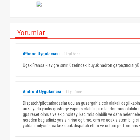
Yorumlar
iPhone Uygulaması
~ 11 yıl önce
Uçak Fransa - isviçre sınırı üzerindeki büyük hadron çarpıştırıcısı
Android Uygulaması
~ 11 yıl önce
Dispatch/pilot:arkadaslar uculan guzergahla cok alakali degil kabin
ariza yada yanlis gosterge yapmis olabilir pito lar donmus olabi
gps reset olmus ve ekip noktayi kacirmis olabilir ve daha neler neler
nereden bagladiniz yas sinirina egitime, crm ve ucak sistem bilgisi 
yoldan milyonlarca kez ucak dispatch ettim ve uctum performans ve