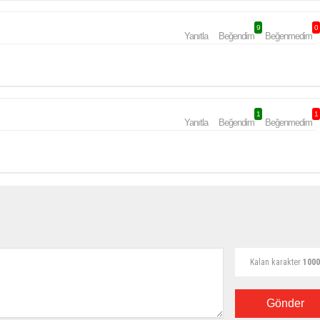
9
0
Yanıtla
Beğendim
Beğenmedim
1
1
Yanıtla
Beğendim
Beğenmedim
Kalan karakter
1000
Gönder