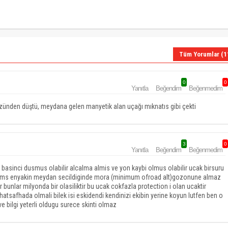
Tüm Yorumlar (1
0
0
Yanıtla
Beğendim
Beğenmedim
 yüzünden düştü, meydana gelen manyetik alan uçağı mıknatıs gibi çekti
3
0
Yanıtla
Beğendim
Beğenmedim
 basinci dusmus olabilir alcalma almis ve yon kaybi olmus olabilir ucak birsuru
lir fms enyakin meydan secildiginde mora (minimum ofroad alt)gozonune almaz
 bunlar milyonda bir olasiliktir bu ucak cokfazla protection i olan ucaktir
hatsafhada olmali bilek isi eskidendi kendinizi ekibin yerine koyun lutfen ben o
 bilgi yeterli oldugu surece skinti olmaz