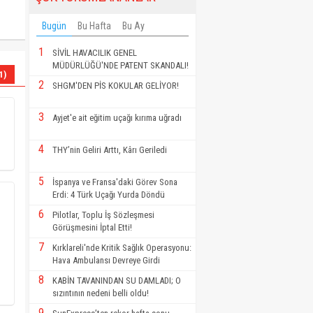
Bugün
Bu Hafta
Bu Ay
1
SİVİL HAVACILIK GENEL
MÜDÜRLÜĞÜ'NDE PATENT SKANDALI!
1)
2
SHGM'DEN PİS KOKULAR GELİYOR!
3
Ayjet'e ait eğitim uçağı kırıma uğradı
4
THY’nin Geliri Arttı, Kârı Geriledi
5
İspanya ve Fransa'daki Görev Sona
Erdi: 4 Türk Uçağı Yurda Döndü
6
Pilotlar, Toplu İş Sözleşmesi
Görüşmesini İptal Etti!
7
Kırklareli'nde Kritik Sağlık Operasyonu:
Hava Ambulansı Devreye Girdi
8
KABİN TAVANINDAN SU DAMLADI; O
sızıntının nedeni belli oldu!
9