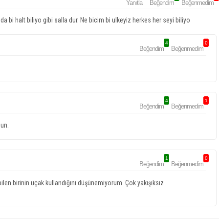
Yanıtla
Beğendim
Beğenmedim
 bi halt biliyo gibi salla dur. Ne bicim bi ulkeyiz herkes her seyi biliyo
4
0
Beğendim
Beğenmedim
4
1
Beğendim
Beğenmedim
sun.
1
0
Beğendim
Beğenmedim
ebilen birinin uçak kullandığını düşünemiyorum. Çok yakışıksız