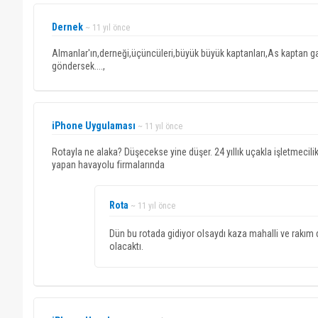
Dernek
~ 11 yıl önce
Almanlar'ın,derneği,üçüncüleri,büyük büyük kaptanları,As kaptan g
göndersek....,
iPhone Uygulaması
~ 11 yıl önce
Rotayla ne alaka? Düşecekse yine düşer. 24 yıllık uçakla işletmecili
yapan havayolu firmalarında
Rota
~ 11 yıl önce
Dün bu rotada gidiyor olsaydı kaza mahalli ve rakım d
olacaktı.