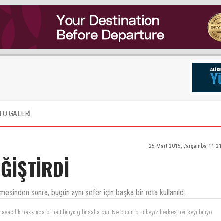
TO GALERİ
25 Mart 2015, Çarşamba 11:2
ĞİŞTİRDİ
esinden sonra, bugün aynı sefer için başka bir rota kullanıldı.
avacilik hakkinda bi halt biliyo gibi salla dur. Ne bicim bi ulkeyiz herkes her seyi biliyo
dün mü şimdi.