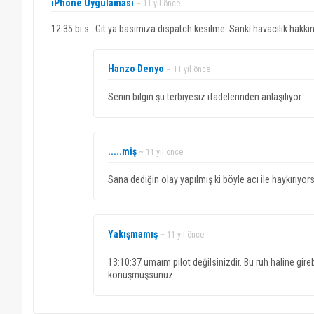
iPhone Uygulaması
~ 11 yıl önce
12:35 bi s.. Git ya basimiza dispatch kesilme. Sanki havacilik hakkinda
Hanzo Denyo
~ 11 yıl önce
Senin bilgin şu terbiyesiz ifadelerinden anlaşılıyor.
.....miş
~ 11 yıl önce
Sana dediğin olay yapılmış ki böyle acı ile haykırıyor
Yakışmamış
~ 11 yıl önce
13:10:37 umaım pilot değilsinizdir. Bu ruh haline gir
konuşmuşsunuz.