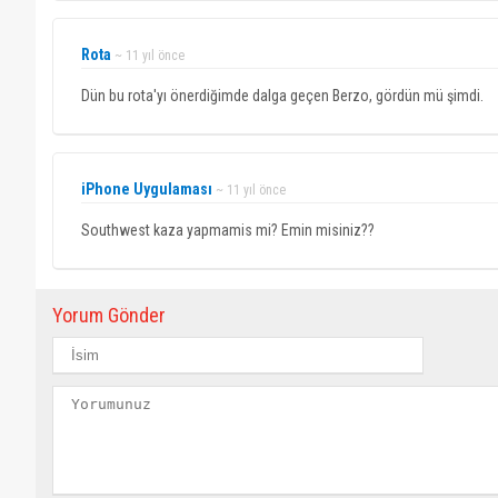
Rota
~ 11 yıl önce
Dün bu rota'yı önerdiğimde dalga geçen Berzo, gördün mü şimdi.
iPhone Uygulaması
~ 11 yıl önce
Southwest kaza yapmamis mi? Emin misiniz??
Yorum Gönder