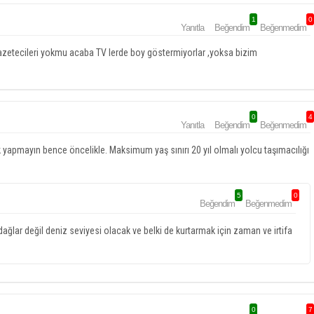
1
0
Yanıtla
Beğendim
Beğenmedim
azetecileri yokmu acaba TV lerde boy göstermiyorlar ,yoksa bizim
0
4
Yanıtla
Beğendim
Beğenmedim
k yapmayın bence öncelikle. Maksimum yaş sınırı 20 yıl olmalı yolcu taşımacılığı
5
0
Beğendim
Beğenmedim
ağlar değil deniz seviyesi olacak ve belki de kurtarmak için zaman ve irtifa
0
7