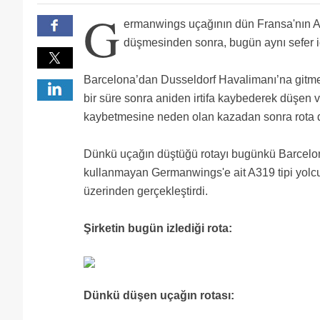
Southwest kaza yapmamis mi? Emin misiniz??
G
Uçak Fransa - isviçre sınırı üzerindeki büyük hadron
ermanwings uçağının dün Fransa'nın Al
Dispatch/pilot:arkadaslar uculan guzergahla cok ala
birsuru ariza yada yanlis gosterge yapmis olabilir 
Almanlar'ın,derneği,üçüncüleri,büyük büyük kaptanla
düşmesinden sonra, bugün aynı sefer içi
alt)gozonune almaz gps reset olmus ve ekip noktayi k
göndersek....,
Rotayla ne alaka? Düşecekse yine düşer. 24 yıllık uç
protection i olan ucaktir nereden bagladiniz yas sini
taşımacılığı yapan havayolu firmalarında
Barcelona’dan Dusseldorf Havalimanı’na gitme
ekibin yerine koyun lutfen ben o yoldan milyonlarca 
bir süre sonra aniden irtifa kaybederek düşen v
kaybetmesine neden olan kazadan sonra rota de
Dünkü uçağın düştüğü rotayı bugünkü Barcelo
kullanmayan Germanwings'e ait A319 tipi yolcu
üzerinden gerçekleştirdi.
Şirketin bugün izlediği rota:
Dünkü düşen uçağın rotası: