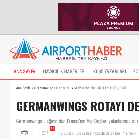
ANA SAYFA
HAVACILIK HABERLERİ
KÖŞE YAZARLARI
FO
Ana Sayfa
»
Germanwings Haberleri
»
GERMANWINGS ROTAYI DEĞİŞTİRDİ
GERMANWINGS ROTAYI DE
Germanwings u.ağının dün Fransa'nın Alp Dağları yakınlarında düşm
12:35 bi s.. Git ya basimiza dispatch kesilme. Sanki h
11
Dün bu rota'yı önerdiğimde dalga geçen Berzo, gör