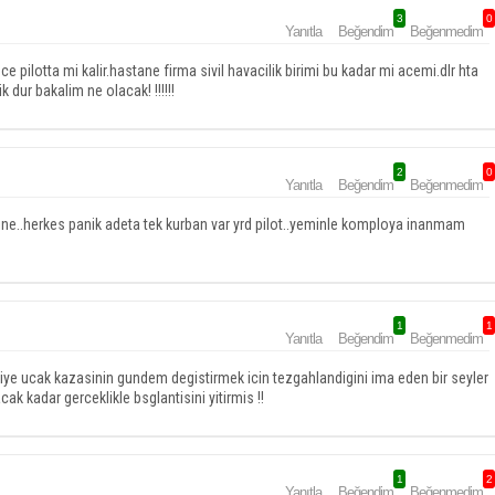
3
0
Yanıtla
Beğendim
Beğenmedim
 pilotta mi kalir.hastane firma sivil havacilik birimi bu kadar mi acemi.dlr hta
 dur bakalim ne olacak! !!!!!!
2
0
Yanıtla
Beğendim
Beğenmedim
ine..herkes panik adeta tek kurban var yrd pilot..yeminle komploya inanmam
1
1
Yanıtla
Beğendim
Beğenmedim
e ucak kazasinin gundem degistirmek icin tezgahlandigini ima eden bir seyler
k kadar gerceklikle bsglantisini yitirmis !!
1
2
Yanıtla
Beğendim
Beğenmedim