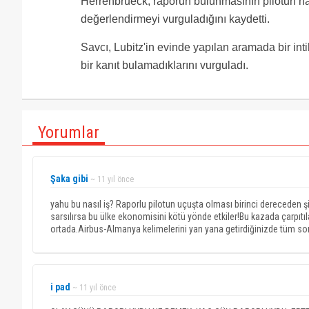
Herrenbrueck, raporun bulunmasının pilotun has
değerlendirmeyi vurguladığını kaydetti.
Savcı, Lubitz'in evinde yapılan aramada bir int
bir kanıt bulamadıklarını vurguladı.
Yorumlar
Şaka gibi
~ 11 yıl önce
yahu bu nasıl iş? Raporlu pilotun uçuşta olması birinci dereceden şirk
sarsılırsa bu ülke ekonomisini kötü yönde etkiler!Bu kazada çarpıt
ortada.Airbus-Almanya kelimelerini yan yana getirdiğinizde tüm sor
i pad
~ 11 yıl önce