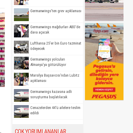
Germanwings'ten grev açıklaması
Germanwings mağdurları ABD'de
dava açacak
Lufthansa 25'er bin Euro tazminat
ödeyecek
Germanwings yolcuları
Almanya'ya götürülüyor
Marsilya Başsavcısı'ndan Lubitz
açıklaması
Germanwings kazasına adli
soruşturma başlatılacak
Cenazelerden 44'ü ailelere teslim
edildi
ÇOK YORUMLANANLAR