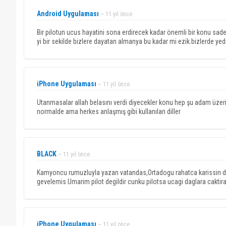
Android Uygulaması
~ 11 yıl önce
Bir pilotun ucus hayatini sona erdirecek kadar önemli bir konu sadece
yi bir sekilde bizlere dayatan almanya bu kadar mi ezik.bizlerde yedik
iPhone Uygulaması
~ 11 yıl önce
Utanmasalar allah belasını verdi diyecekler konu hep şu adam üzer
normalde ama herkes anlaşmış gibi kullanılan diller
BLACK
~ 11 yıl önce
Kamyoncu rumuzluyla yazan vatandas,Ortadogu rahatca karissin diy
gevelemis.Umarim pilot degildir cunku pilotsa ucagi daglara caktiraca
iPhone Uygulaması
~ 11 yıl önce