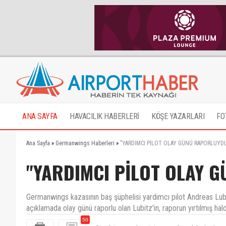
ANA SAYFA
HAVACILIK HABERLERİ
KÖŞE YAZARLARI
FO
Ana Sayfa
»
Germanwings Haberleri
»
"YARDIMCI PİLOT OLAY GÜNÜ RAPORLUYD
"YARDIMCI PİLOT OLAY 
Germanwings kazasının baş şüphelisi yardımcı pilot Andreas Lubitz
açıklamada olay günü raporlu olan Lubitz'in, raporun yırtılmış hal
50