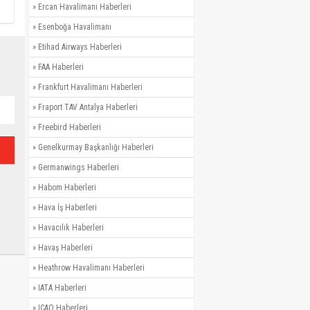
»
Ercan Havalimanı Haberleri
»
Esenboğa Havalimanı
»
Etihad Airways Haberleri
»
FAA Haberleri
»
Frankfurt Havalimanı Haberleri
»
Fraport TAV Antalya Haberleri
»
Freebird Haberleri
»
Genelkurmay Başkanlığı Haberleri
»
Germanwings Haberleri
»
Habom Haberleri
»
Hava İş Haberleri
»
Havacılık Haberleri
»
Havaş Haberleri
»
Heathrow Havalimanı Haberleri
»
IATA Haberleri
»
ICAO Haberleri