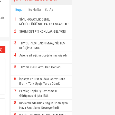
k
Bugün
Bu Hafta
Bu Ay
air
1
SİVİL HAVACILIK GENEL
MÜDÜRLÜĞÜ'NDE PATENT SKANDALI!
2
SHGM'DEN PİS KOKULAR GELİYOR!
3
THY’DE PİLOTLARIN MAAŞ SİSTEMİ
DEĞİŞİYOR MU?
0)
4
Ayjet'e ait eğitim uçağı kırıma uğradı
5
THY’nin Geliri Arttı, Kârı Geriledi
6
İspanya ve Fransa'daki Görev Sona
Erdi: 4 Türk Uçağı Yurda Döndü
7
Pilotlar, Toplu İş Sözleşmesi
Görüşmesini İptal Etti!
8
Kırklareli'nde Kritik Sağlık Operasyonu:
Hava Ambulansı Devreye Girdi
9