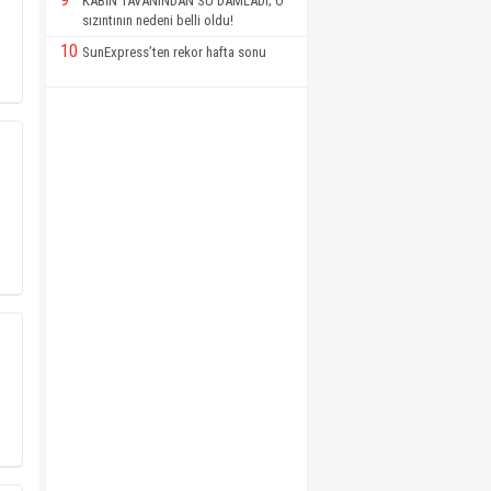
KABİN TAVANINDAN SU DAMLADI; O
sızıntının nedeni belli oldu!
10
SunExpress’ten rekor hafta sonu