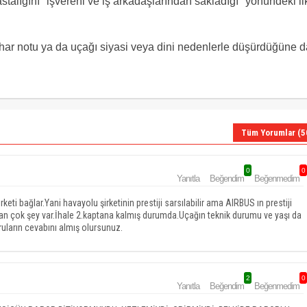
talığını "işvereni ve iş arkadaşlarından sakladığı" yönündeki il
ihar notu ya da uçağı siyasi veya dini nedenlerle düşürdüğüne d
Tüm Yorumlar (5
0
0
Yanıtla
Beğendim
Beğenmedim
eti bağlar.Yani havayolu şirketinin prestiji sarsılabilir ama AIRBUS ın prestiji
ılan çok şey var.İhale 2.kaptana kalmış durumda.Uçağın teknik durumu ve yaşı da
uların cevabını almış olursunuz.
2
0
Yanıtla
Beğendim
Beğenmedim