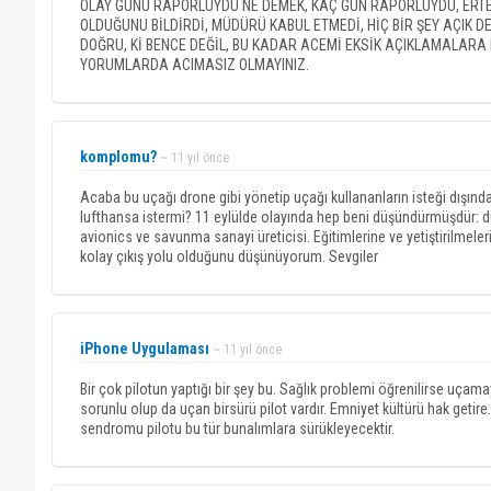
OLAY GÜNÜ RAPORLUYDU NE DEMEK, KAÇ GÜN RAPORLUYDU, ERTE
OLDUĞUNU BİLDİRDİ, MÜDÜRÜ KABUL ETMEDİ, HİÇ BİR ŞEY AÇIK 
DOĞRU, Kİ BENCE DEĞİL, BU KADAR ACEMİ EKSİK AÇIKLAMALARA N
YORUMLARDA ACIMASIZ OLMAYINIZ.
komplomu?
~ 11 yıl önce
Acaba bu uçağı drone gibi yönetip uçağı kullananların isteği dışınd
lufthansa istermi? 11 eylülde olayında hep beni düşündürmüşdür: 
avionics ve savunma sanayi üreticisi. Eğitimlerine ve yetiştirilmele
kolay çıkış yolu olduğunu düşünüyorum. Sevgiler
iPhone Uygulaması
~ 11 yıl önce
Bir çok pilotun yaptığı bir şey bu. Sağlık problemi öğrenilirse uçama
sorunlu olup da uçan birsürü pilot vardır. Emniyet kültürü hak get
sendromu pilotu bu tür bunalımlara sürükleyecektir.