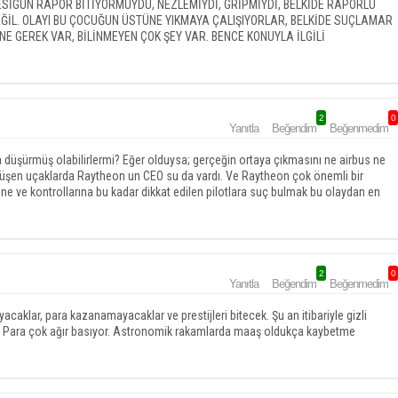
SİGÜN RAPOR BİTİYORMUYDU, NEZLEMİYDİ, GRİPMİYDİ, BELKİDE RAPORLU
DEĞİL. OLAYI BU ÇOCUĞUN ÜSTÜNE YIKMAYA ÇALIŞIYORLAR, BELKİDE SUÇLAMAR
E GEREK VAR, BİLİNMEYEN ÇOK ŞEY VAR. BENCE KONUYLA İLGİLİ
2
0
Yanıtla
Beğendim
Beğenmedim
a düşürmüş olabilirlermi? Eğer olduysa; gerçeğin ortaya çıkmasını ne airbus ne
düşen uçaklarda Raytheon un CEO su da vardı. Ve Raytheon çok önemli bir
rine ve kontrollarına bu kadar dikkat edilen pilotlara suç bulmak bu olaydan en
2
0
Yanıtla
Beğendim
Beğenmedim
yacaklar, para kazanamayacaklar ve prestijleri bitecek. Şu an itibariyle gizli
ire. Para çok ağır basıyor. Astronomik rakamlarda maaş oldukça kaybetme