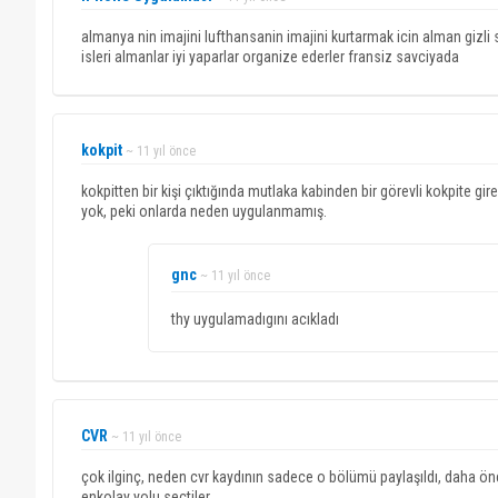
almanya nin imajini lufthansanin imajini kurtarmak icin alman gizli
isleri almanlar iyi yaparlar organize ederler fransiz savciyada
kokpit
~ 11 yıl önce
kokpitten bir kişi çıktığında mutlaka kabinden bir görevli kokpite gi
yok, peki onlarda neden uygulanmamış.
gnc
~ 11 yıl önce
thy uygulamadıgını acıkladı
CVR
~ 11 yıl önce
çok ilginç, neden cvr kaydının sadece o bölümü paylaşıldı, daha önc
enkolay yolu seçtiler.