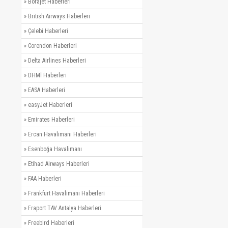
»
Borajet Haberleri
»
British Airways Haberleri
»
Çelebi Haberleri
»
Corendon Haberleri
»
Delta Airlines Haberleri
»
DHMİ Haberleri
»
EASA Haberleri
»
easyJet Haberleri
»
Emirates Haberleri
»
Ercan Havalimanı Haberleri
»
Esenboğa Havalimanı
»
Etihad Airways Haberleri
»
FAA Haberleri
»
Frankfurt Havalimanı Haberleri
»
Fraport TAV Antalya Haberleri
»
Freebird Haberleri