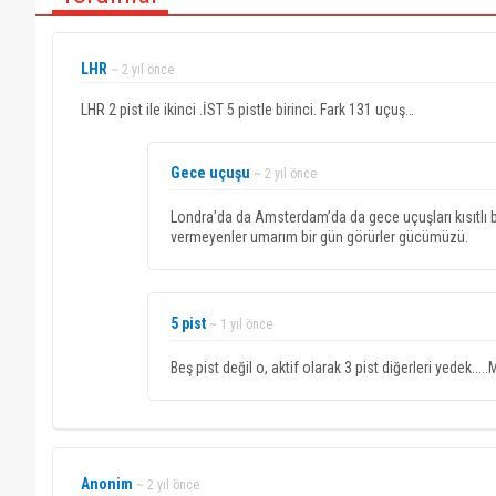
LHR
~ 2 yıl önce
LHR 2 pist ile ikinci .İST 5 pistle birinci. Fark 131 uçuş…
Gece uçuşu
~ 2 yıl önce
Londra’da da Amsterdam’da da gece uçuşları kısıtlı b
vermeyenler umarım bir gün görürler gücümüzü.
5 pist
~ 1 yıl önce
Beş pist değil o, aktif olarak 3 pist diğerleri yedek...
Anonim
~ 2 yıl önce