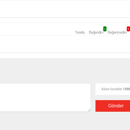
1
1
Yanıtla
Beğendim
Beğenmedim
Kalan karakter
1000
Gönder