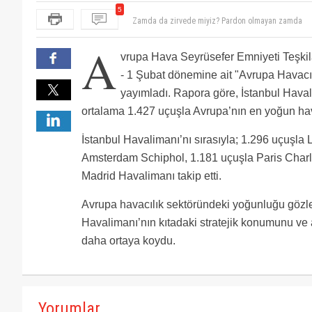
5
Zamda da zirvede miyiz? Pardon olmayan zamda
Ta.. devlete ödemesi gereken para varsa neden ötel
LHR 2 pist ile ikinci .İST 5 pistle birinci. Fark 131 u
A
vrupa Hava Seyrüsefer Emniyeti Teş
- 1 Şubat dönemine ait "Avrupa Havacıl
yayımladı. Rapora göre, İstanbul Hav
ortalama 1.427 uçuşla Avrupa’nın en yoğun ha
İstanbul Havalimanı’nı sırasıyla; 1.296 uçuşla
Amsterdam Schiphol, 1.181 uçuşla Paris Charl
Madrid Havalimanı takip etti.
Avrupa havacılık sektöründeki yoğunluğu gözle
Havalimanı’nın kıtadaki stratejik konumunu ve ar
daha ortaya koydu.
Yorumlar