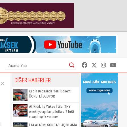
DİĞER HABERLER
1:22
Kabin Bagajında Yeni Dönem:
ÜCRETLİ OLUYOR
Ali Kıdık İle Yükse İrtifa; THY
emekliye ayrılan pilotlara 7 brüt
maaş teşvik verecek
ı.
İHA ALARMI SONRASI AÇIKLAMA