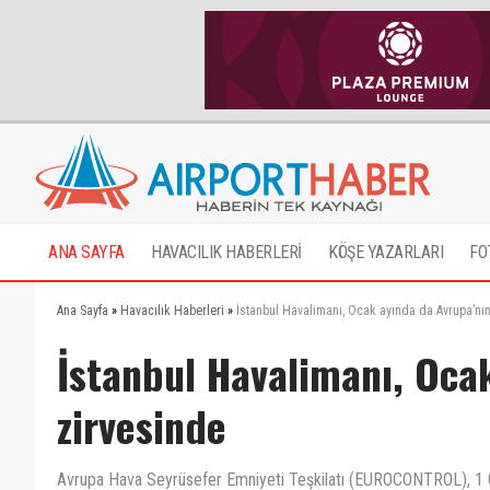
ANA SAYFA
HAVACILIK HABERLERİ
KÖŞE YAZARLARI
FO
Ana Sayfa
»
Havacılık Haberleri
»
İstanbul Havalimanı, Ocak ayında da Avrupa’nı
İstanbul Havalimanı, Oca
zirvesinde
Avrupa Hava Seyrüsefer Emniyeti Teşkilatı (EUROCONTROL), 1 Oca