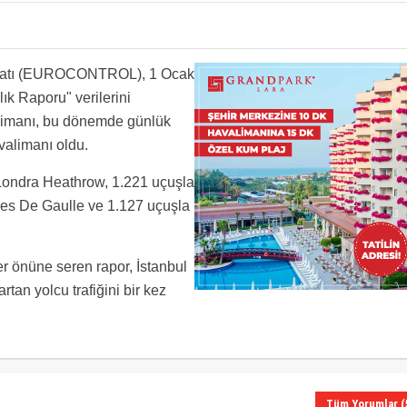
eniyor neden !
çuş…
kilatı (EUROCONTROL), 1 Ocak
ık Raporu" verilerini
alimanı, bu dönemde günlük
valimanı oldu.
 Londra Heathrow, 1.221 uçuşla
es De Gaulle ve 1.127 uçuşla
r önüne seren rapor, İstanbul
tan yolcu trafiğini bir kez
Tüm Yorumlar (