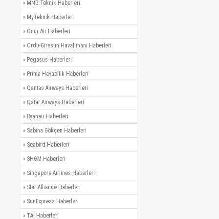
»
MNG Teknik Haberleri
»
MyTeknik Haberleri
»
Onur Air Haberleri
»
Ordu-Giresun Havalimanı Haberleri
»
Pegasus Haberleri
»
Prima Havacılık Haberleri
»
Qantas Airways Haberleri
»
Qatar Airways Haberleri
»
Ryanair Haberleri
»
Sabiha Gökçen Haberleri
»
Seabird Haberleri
»
SHGM Haberleri
»
Singapore Airlines Haberleri
»
Star Alliance Haberleri
»
SunExpress Haberleri
»
TAI Haberleri