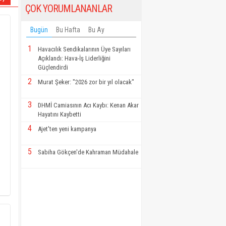
ÇOK YORUMLANANLAR
Bugün
Bu Hafta
Bu Ay
1
Havacılık Sendikalarının Üye Sayıları
Açıklandı: Hava-İş Liderliğini
Güçlendirdi
2
Murat Şeker: "2026 zor bir yıl olacak"
3
DHMİ Camiasının Acı Kaybı: Kenan Akar
Hayatını Kaybetti
4
Ajet'ten yeni kampanya
5
Sabiha Gökçen'de Kahraman Müdahale