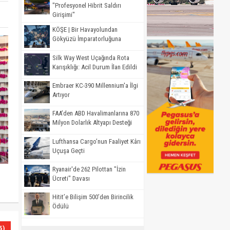
"Profesyonel Hibrit Saldırı
Girişimi"
KÖŞE | Bir Havayolundan
Gökyüzü İmparatorluğuna
Silk Way West Uçağında Rota
Karışıklığı: Acil Durum İlan Edildi
Embraer KC-390 Millennium'a İlgi
Artıyor
FAA’den ABD Havalimanlarına 870
Milyon Dolarlık Altyapı Desteği
Lufthansa Cargo’nun Faaliyet Kârı
Uçuşa Geçti
Ryanair'de 262 Pilottan "İzin
Ücreti" Davası
Hitit’e Bilişim 500’den Birincilik
Ödülü
5)