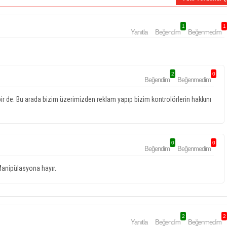
1
1
Yanıtla
Beğendim
Beğenmedim
2
0
Beğendim
Beğenmedim
ir de. Bu arada bizim üzerimizden reklam yapıp bizim kontrolörlerin hakkını
0
0
Beğendim
Beğenmedim
..Manipülasyona hayır.
2
2
Yanıtla
Beğendim
Beğenmedim