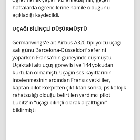
öğretmenlik yapan kız arkadaşının, geçen
haftalarda öğrencilerine hamile olduğunu
açıkladığı kaydedildi.
UÇAĞI BİLİNÇLİ DÜŞÜRMÜŞTÜ
Germanwings'e ait Airbus A320 tipi yolcu uçağı
salı günü Barcelona-Düsseldorf seferini
yaparken Fransa'nın güneyinde düşmüştü.
Uçaktaki altı uçuş görevlisi ve 144 yolcudan
kurtulan olmamıştı. Uçağın ses kayıtlarının
incelenmesinin ardından Fransız yetkililer,
kaptan pilot kokpitten çıktıktan sonra, psikolojik
rahatsızlığı olduğu belirtilen yardımcı pilot
Lubitz'in "uçağı bilinçli olarak alçalttığını"
bildirmişti.