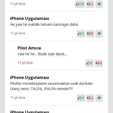
11 yıl önce
10
1
iPhone Uygulaması
He yaw he inandık tamam kasmayın daha
11 yıl önce
3
0
Pilot Amıca
Yaw he he... Bizde öyle diyok....
11 yıl önce
0
0
iPhone Uygulaması
Pilotlar meslektaşlarını savunmaktan uzak durdular.
Utanç verici. TALPA, IFALPA nerede???
11 yıl önce
3
1
iPhone Uygulaması