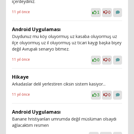
içerdeydiniz.
11 yıl önce
1
0
Android Uygulaması
Duydunuz mu köy oluyormuş uz kasaba oluyormuş uz
ilçe oluyormuş uz il oluyormuş uz ticari kaygı başka bişey
değil Avrupalı senaryo bitmez.
11 yıl önce
0
0
Hikaye
Arkadaslar delil yerlestiren ciksin sistem kasiyor...
11 yıl önce
3
0
Android Uygulaması
Banane hristiyanları umrumda değil müslüman olsaydı
ağlacaktım resmen