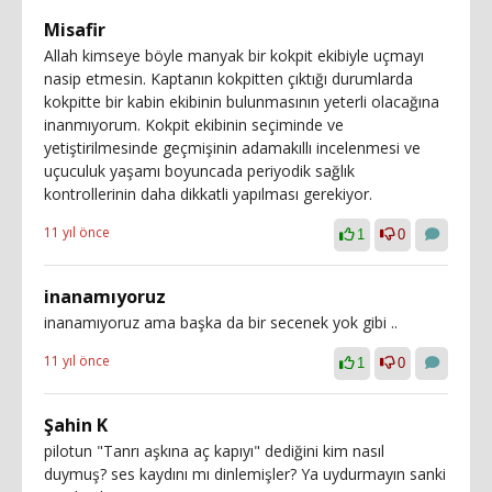
Misafir
Allah kimseye böyle manyak bir kokpit ekibiyle uçmayı
nasip etmesin. Kaptanın kokpitten çıktığı durumlarda
kokpitte bir kabin ekibinin bulunmasının yeterli olacağına
inanmıyorum. Kokpit ekibinin seçiminde ve
yetiştirilmesinde geçmişinin adamakıllı incelenmesi ve
uçuculuk yaşamı boyuncada periyodik sağlık
kontrollerinin daha dikkatli yapılması gerekiyor.
11 yıl önce
1
0
inanamıyoruz
inanamıyoruz ama başka da bir secenek yok gibi ..
11 yıl önce
1
0
Şahin K
pilotun "Tanrı aşkına aç kapıyı" dediğini kim nasıl
duymuş? ses kaydını mı dinlemişler? Ya uydurmayın sanki