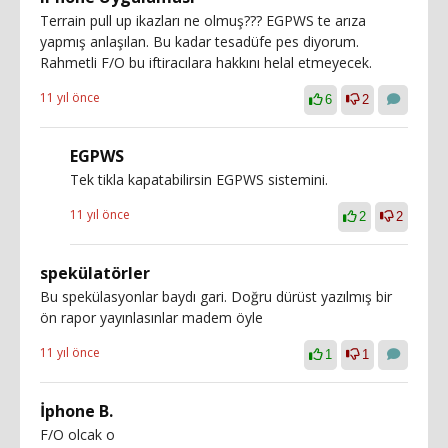
Terrain pull up ikazları ne olmuş??? EGPWS te arıza
yapmış anlaşılan. Bu kadar tesadüfe pes diyorum.
Rahmetli F/O bu iftiracılara hakkını helal etmeyecek.
11 yıl önce
6
2
EGPWS
Tek tikla kapatabilirsin EGPWS sistemini.
11 yıl önce
2
2
spekülatörler
Bu spekülasyonlar baydı gari. Doğru dürüst yazılmış bir
ön rapor yayınlasınlar madem öyle
11 yıl önce
1
1
İphone B.
F/O olcak o