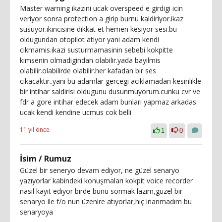
Master warning ikazini ucak overspeed e girdigi icin
veriyor sonra protection a girip burnu kaldiriyor.ikaz
susuyor.ikincisine dikkat et hemen kesiyor sesi.bu
oldugundan otopilot atiyor yani adam kendi
cikmamis.ikazi susturmamasinin sebebi kokpitte
kimsenin olmadigindan olabilir.yada bayilmis
olabilir.olabilirde olabilir.her kafadan bir ses
cikacaktir..yani bu adamlar gercegi aciklamadan kesinlikle
bir intihar saldirisi oldugunu dusunmuyorum.cunku cvr ve
fdr a gore intihar edecek adam bunlari yapmaz arkadas
ucak kendi kendine ucmus cok belli
11 yıl önce
1
0
İsim / Rumuz
Güzel bir seneryo devam ediyor, ne güzel senaryo
yazıyorlar kabindeki konuşmaları kokpit voice recorder
nasıl kayıt ediyor birde bunu sormak lazım,güzel bir
senaryo ile f/o nun üzenire atıyorlar,hiç inanmadım bu
senaryoya