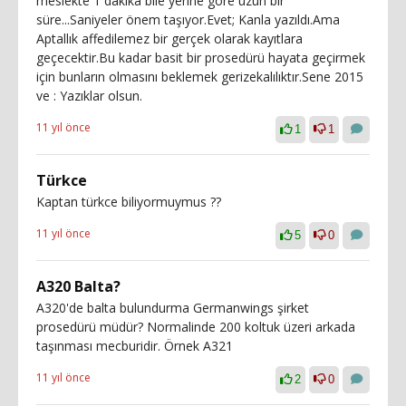
meslekte 1 dakika bile yerine göre uzun bir
süre...Saniyeler önem taşıyor.Evet; Kanla yazıldı.Ama
Aptallık affedilemez bir gerçek olarak kayıtlara
geçecektir.Bu kadar basit bir prosedürü hayata geçirmek
için bunların olmasını beklemek gerizekalılıktır.Sene 2015
ve : Yazıklar olsun.
11 yıl önce
1
1
Türkce
Kaptan türkce biliyormuymus ??
11 yıl önce
5
0
A320 Balta?
A320'de balta bulundurma Germanwings şirket
prosedürü müdür? Normalinde 200 koltuk üzeri arkada
taşınması mecburidir. Örnek A321
11 yıl önce
2
0