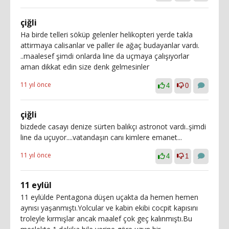
çiğli
Ha birde telleri söküp gelenler helikopteri yerde takla
attirmaya calisanlar ve paller ile ağaç budayanlar vardı.
..maalesef şimdi onlarda line da uçmaya çalışıyorlar
aman dikkat edin size denk gelmesinler
11 yıl önce
4
0
çiğli
bizdede casayı denize sürten balıkçı astronot vardı..şimdi
line da uçuyor....vatandaşın canı kimlere emanet...
11 yıl önce
4
1
11 eylül
11 eylülde Pentagona düşen uçakta da hemen hemen
aynısı yaşanmıştı.Yolcular ve kabin ekibi cocpit kapısını
troleyle kırmışlar ancak maalef çok geç kalınmıştı.Bu