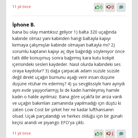
11 yıl önce
0
0
İphone B.
bana bu olay mantıksız geliyor 1) balta 320 uçağında
kabinde olmaz yani kabinden hangi baltayla kapıyı
kırmaya çalışmışlar kabinde olmayan baltayla mı? 2)
sorumlu kaptanın kapıyı aç diye bağırdığı söyleniyor önce
tatlı dille konuşmuş sonra bağırmış kara kutu kokpit
içerisindeki sesleri kaydeder. Nasıl olurda kabindeki ses
oraya kaydolur? 3) dağa çarpacak adam süzüle süzüle
değil direkt uçağın burnunu aşağı verir insan düşüne
düşüne ntühar mı edermiş? 4) şu sevgilissiyle hani ayrıydı
aynı evde yaşıyorlarmjş bi de kadın hamileymiş hamile
kadın o halde ayrılmaz. Bana göre uçakfa bir arıza vardı
ve uçağın bakımları zamanında yapılmadığı için düştü ki
zaten Low Cost bir şirket her ne kadar lufthansanın
olsad. Uçak parçalandığı ve herkes öldüğü için bir günah
keçisi arandı ve piyango EFO'ya çıktı.
11 yıl önce
9
1