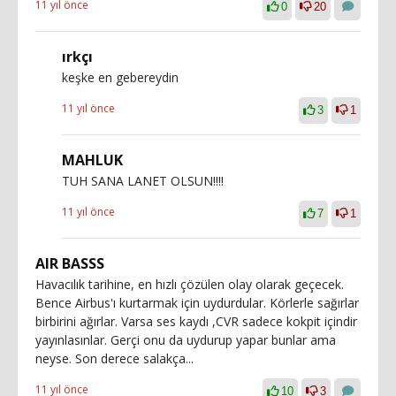
11 yıl önce
0
20
ırkçı
keşke en gebereydin
11 yıl önce
3
1
MAHLUK
TUH SANA LANET OLSUN!!!!
11 yıl önce
7
1
AIR BASSS
Havacılık tarihine, en hızlı çözülen olay olarak geçecek.
Bence Airbus'ı kurtarmak için uydurdular. Körlerle sağırlar
birbirini ağırlar. Varsa ses kaydı ,CVR sadece kokpit içindir
yayınlasınlar. Gerçi onu da uydurup yapar bunlar ama
neyse. Son derece salakça...
11 yıl önce
10
3