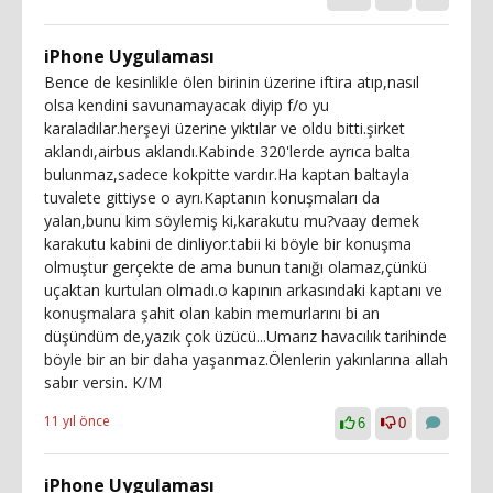
iPhone Uygulaması
Bence de kesinlikle ölen birinin üzerine iftira atıp,nasıl
olsa kendini savunamayacak diyip f/o yu
karaladılar.herşeyi üzerine yıktılar ve oldu bitti.şirket
aklandı,airbus aklandı.Kabinde 320'lerde ayrıca balta
bulunmaz,sadece kokpitte vardır.Ha kaptan baltayla
tuvalete gittiyse o ayrı.Kaptanın konuşmaları da
yalan,bunu kim söylemiş ki,karakutu mu?vaay demek
karakutu kabini de dinliyor.tabii ki böyle bir konuşma
olmuştur gerçekte de ama bunun tanığı olamaz,çünkü
uçaktan kurtulan olmadı.o kapının arkasındaki kaptanı ve
konuşmalara şahit olan kabin memurlarını bi an
düşündüm de,yazık çok üzücü...Umarız havacılık tarihinde
böyle bir an bir daha yaşanmaz.Ölenlerin yakınlarına allah
sabır versin. K/M
11 yıl önce
6
0
iPhone Uygulaması