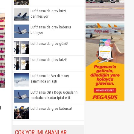
Lufthansa'da grev krizi
derinleşiyor
Lufthansa'da grev kabusu
bitmiyor
Lufthansa'da grev günü!
Lufthansa'da grev krizi!
Lufthansa ile Ver.di maaş
zammında anlaştı
Lufthansa Orta Doğu uçuşlarını
sonbahara kadar iptal etti
l
Lufthansa'da grev kâbusu!
ÇOK YORUMLANANLAR