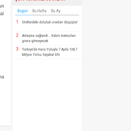
un
Bugün
Bu Hafta
Bu Ay
al
1
Otellerdeki doluluk oranları düşüşte!
2
Anlaşma sağlandı... Kabin memurları
greve gitmeyecek
3
Türkiye’de Hava Yoluyla 7 Ayda 138,7
Milyon Yolcu Seyahat Etti
na