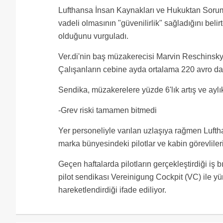
Lufthansa İnsan Kaynakları ve Hukuktan Sor
vadeli olmasının "güvenilirlik" sağladığını beli
olduğunu vurguladı.
Ver.di'nin baş müzakerecisi Marvin Reschinsky
Çalışanların cebine ayda ortalama 220 avro daha
Sendika, müzakerelere yüzde 6'lık artış ve aylı
-Grev riski tamamen bitmedi
Yer personeliyle varılan uzlaşıya rağmen Luft
marka bünyesindeki pilotlar ve kabin görevliler
Geçen haftalarda pilotların gerçekleştirdiği iş 
pilot sendikası Vereinigung Cockpit (VC) ile y
hareketlendirdiği ifade ediliyor.