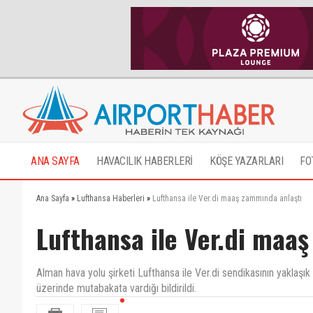
ANA SAYFA
HAVACILIK HABERLERİ
KÖŞE YAZARLARI
FO
Ana Sayfa
»
Lufthansa Haberleri
»
Lufthansa ile Ver.di maaş zammında anlaştı
Lufthansa ile Ver.di maa
Alman hava yolu şirketi Lufthansa ile Ver.di sendikasının yaklaşı
üzerinde mutabakata vardığı bildirildi.