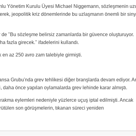
umlu Yönetim Kurulu Üyesi Michael Niggemann, sözleşmenin uz
rterek, jeopolitik kriz dönemlerinde bu uzlaşmanın önemli bir siny
 de "Bu sözleşme belirsiz zamanlarda bir güvence oluşturuyor.
 fazla girecek." ifadelerini kullandı.
k en az 250 avro zam talebiyle girmişti.
hansa Grubu'nda grev tehlikesi diğer branşlarda devam ediyor. A
i, daha önce yapılan oylamalarda grev lehinde karar almıştı.
bırakma eylemleri nedeniyle yüzlerce uçuş iptal edilmişti. Ancak
ürütülen son görüşmelerin, tıkanan süreci yeniden