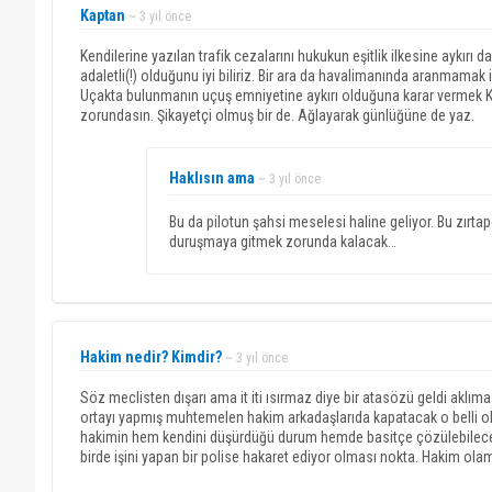
Kaptan
~ 3 yıl önce
Kendilerine yazılan trafik cezalarını hukukun eşitlik ilkesine aykırı 
adaletli(!) olduğunu iyi biliriz. Bir ara da havalimanında aranmamak
Uçakta bulunmanın uçuş emniyetine aykırı olduğuna karar vermek 
zorundasın. Şikayetçi olmuş bir de. Ağlayarak günlüğüne de yaz.
Haklısın ama
~ 3 yıl önce
Bu da pilotun şahsi meselesi haline geliyor. Bu zırta
duruşmaya gitmek zorunda kalacak…
Hakim nedir? Kimdir?
~ 3 yıl önce
Söz meclisten dışarı ama it iti ısırmaz diye bir atasözü geldi ak
ortayı yapmış muhtemelen hakim arkadaşlarıda kapatacak o belli oldu
hakimin hem kendini düşürdüğü durum hemde basitçe çözülebilecek 
birde işini yapan bir polise hakaret ediyor olması nokta. Hakim ol