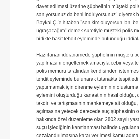
davet edilmesi üzerine şüphelinin müşteki pol
sanıyorsunuz da beni indiriyorsunuz" diyerek 
Baykal Ç.'e hitaben "sen kim oluyorsun lan, ben
uğraşacağım" demek suretiyle müşteki polis me
birlikte basit tehdit eyleminde bulunduğu iddiala
Hazırlanan iddianamede şüphelinin müşteki po
yapılmasını engellemek amacıyla cebir veya teh
polis memuru tarafından kendisinden istenmesi
tehdit eyleminde bulunarak tutanakta tespit ed
yaptırmamak için direnme eyleminin oluşturmamı
eylemini oluşturduğu kanaatinin hasıl olduğu, 
takdiri ve tartışmasının mahkemeye ait olduğu,
açılmasına yetecek derecede suç şüphesinin ol
hakkında özel düzenleme olan 2802 sayılı yas
suçu işlediğinin kanıtlanması halinde uygulan
cezalandırılmasına karar verilmesi kamu adına ta