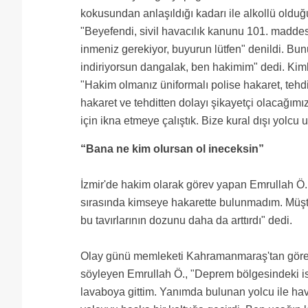
kokusundan anlaşıldığı kadarı ile alkollü oldu
"Beyefendi, sivil havacılık kanunu 101. maddes
inmeniz gerekiyor, buyurun lütfen" denildi. B
indiriyorsun dangalak, ben hakimim" dedi. Kiml
"Hakim olmanız üniformalı polise hakaret, tehd
hakaret ve tehditten dolayı şikayetçi olacağımı
için ikna etmeye çalıştık. Bize kural dışı yolcu u
“Bana ne kim olursan ol ineceksin”
İzmir'de hakim olarak görev yapan Emrullah Ö.
sırasında kimseye hakarette bulunmadım. Müşte
bu tavırlarının dozunu daha da arttırdı" dedi.
Olay günü memleketi Kahramanmaraş'tan görev y
söyleyen Emrullah Ö., "Deprem bölgesindeki ish
lavaboya gittim. Yanımda bulunan yolcu ile hava