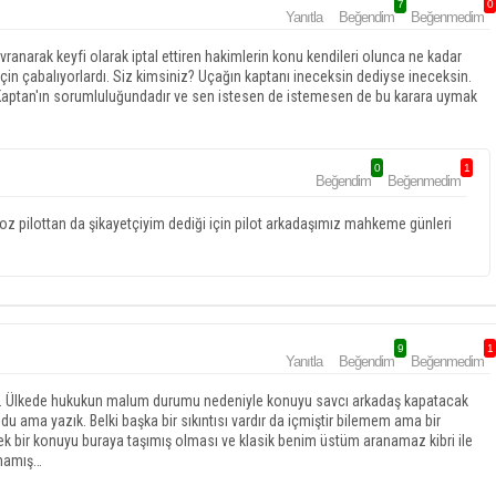
7
0
Yanıtla
Beğendim
Beğenmedim
davranarak keyfi olarak iptal ettiren hakimlerin konu kendileri olunca ne kadar
 için çabalıyorlardı. Siz kimsiniz? Uçağın kaptanı ineceksin dediyse ineceksin.
Kaptan'ın sorumluluğundadır ve sen istesen de istemesen de bu karara uymak
0
1
Beğendim
Beğenmedim
poz pilottan da şikayetçiyim dediği için pilot arkadaşımız mahkeme günleri
9
1
Yanıtla
Beğendim
Beğenmedim
lıma. Ülkede hukukun malum durumu nedeniyle konuyu savcı arkadaş kapatacak
 ama yazık. Belki başka bir sıkıntısı vardır da içmiştir bilemem ama bir
bir konuyu buraya taşımış olması ve klasik benim üstüm aranamaz kibri ile
amamış…