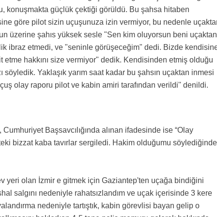
ğu, konuşmakta güçlük çektiği görüldü. Bu şahsa hitaben
ine göre pilot sizin uçuşunuza izin vermiyor, bu nedenle uçakta
unun üzerine şahıs yüksek sesle "Sen kim oluyorsun beni uçaktan
ik ibraz etmedi, ve "seninle görüşeceğim" dedi. Bizde kendisin
it etme hakkını size vermiyor" dedik. Kendisinden etmiş olduğu
zı söyledik. Yaklaşık yarım saat kadar bu şahsın uçaktan inmesi
çuş olay raporu pilot ve kabin amiri tarafından verildi'' denildi.
, Cumhuriyet Başsavcılığında alınan ifadesinde ise “Olay
ki bizzat kaba tavırlar sergiledi. Hakim olduğumu söylediğinde
eri olan İzmir e gitmek için Gaziantep'ten uçağa bindiğini
al salgını nedeniyle rahatsızlandım ve uçak içerisinde 3 kere
landırma nedeniyle tartıştık, kabin görevlisi bayan gelip o