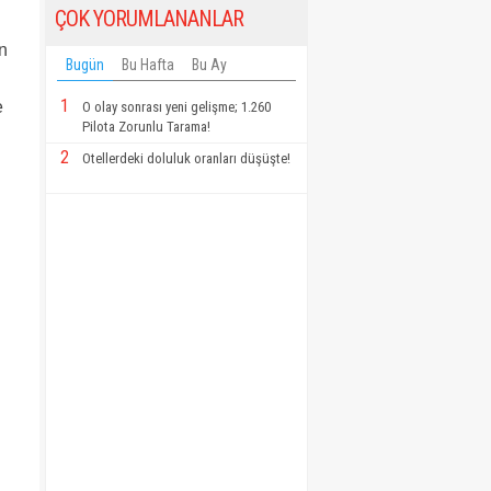
ÇOK YORUMLANANLAR
n
Bugün
Bu Hafta
Bu Ay
1
e
O olay sonrası yeni gelişme; 1.260
Pilota Zorunlu Tarama!
2
Otellerdeki doluluk oranları düşüşte!