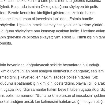
 kalkmasını beklerken 4-5 tane polis memuru gelerek hakkında
öyledi. Bu sırada isminin Ökkeş olduğunu söyleyen bir polis
dedi. Bende kendisine kimliğimi göstererek İzmir'de hakim
a ne kim olursan ol ineceksin lan" dedi. Eşimin hamile
i söyledim. Uçaktan inmek istemeyince yolcular üzerime yürüdü.
ı olduğunu söyleyince onu kırmayıp uçaktan indim. Üzerime atıla
 görevlisi ve pilottan şikayetçiyim. Reşit G., isimli kişinin tan
konuştu.
ekinin beyanlarını doğrulayacak şekilde beyanlarda bulunduğu,
 kim oluyorsun lan beni aşağıya indiriyorsun dangalak, sen ismi
emediğini, şikayet edilen hakim, sadece polise hitaben "Siz
duğunu ispatlamak için kimliğini gösterdiğini, olayla ilgili olarak
çağa ilk girdiği zamanlar hakim beye hitaben uçağa ilk girdi
iğini, polis memurunun "Bana ne kim olursan ol ineceksin" şeklin
me kullandığını ancak lan kelimesini hatırlamadığını beyan ettiği