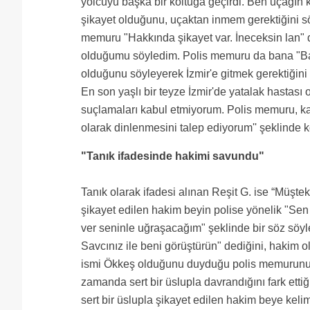
yolcuyu başka bir koltuğa geçirdi. Ben uçağın
şikayet olduğunu, uçaktan inmem gerektiğini s
memuru "Hakkında şikayet var. İneceksin lan" 
olduğumu söyledim. Polis memuru da bana "Ban
olduğunu söyleyerek İzmir'e gitmek gerektiğin
En son yaşlı bir teyze İzmir'de yatalak hastas
suçlamaları kabul etmiyorum. Polis memuru, kabin
olarak dinlenmesini talep ediyorum'' şeklinde 
"Tanık ifadesinde hakimi savundu"
Tanık olarak ifadesi alınan Reşit G. ise “Müşt
şikayet edilen hakim beyin polise yönelik "Sen
ver seninle uğraşacağım" şeklinde bir söz söyl
Savcınız ile beni görüştürün" dediğini, hakim ol
ismi Ökkeş olduğunu duyduğu polis memurunun u
zamanda sert bir üslupla davrandığını fark ett
sert bir üslupla şikayet edilen hakim beye keli