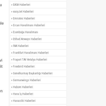
zu
»
EASA Haberleri
»
easyJet Haberleri
»
Emirates Haberleri
ile
»
Ercan Havalimanı Haberleri
»
Esenboğa Havalimanı
»
Etihad Airways Haberleri
»
FAA Haberleri
»
Frankfurt Havalimanı Haberleri
»
Fraport TAV Antalya Haberleri
vi
it
»
Freebird Haberleri
»
Genelkurmay Başkanlığı Haberleri
»
Germanwings Haberleri
»
Habom Haberleri
en
»
Hava İş Haberleri
»
Havacılık Haberleri