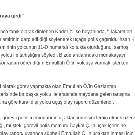
raya girdi”
ınca tanık olarak dinlenen Kader Y. ise beyanında, “Hakaretleri
amirinin darp edildiği söylenerek uçağa polis çağırıldı. İhsan K
 amirinin yolcunun 11-D numaralı koltukta oturduğunu, sarhoş
olcu ile tartıştığını söyledi. Bizde aralarındaki münakaşayı
 sonradan öğrendiğim Emrullah Ö.'in yolcuya vurmak isterken
i olarak görev yapmakta olan Emrullah Ö.'in Gaziantep
erisinde bir başka yolcu ile arasında meydana gelen tartışma
una göre kural dışı yolcu uçuş olay raporu düzenlendi.
, görevli polis memurlarının uçaktan inmesini temin etmek üzer
ığı, müşteki görevli polis memuru Baykal Ç.'in uçak içerisine
ş olay raporu uyarınca şüpheli Emrullah Ö.'in uçaktan inmesi için