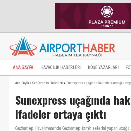
ANA SAYFA
HAVACILIK HABERLERİ
KÖŞE YAZARLARI
FO
Ana Sayfa
»
SunExpress Haberleri
»
Sunexpress uçağında hakimin karıştığı kavgad
Sunexpress uçağında hak
ifadeler ortaya çıktı
Gaziantep Havalimanı'nda Gaziantep-İzmir seferini yapan uçağa sa