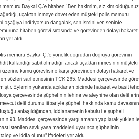
is memuru Baykal Ç.'e hitaben "Ben hakimim, siz kim olduğunu
bağırdığı, uçaktan inmeye davet eden müşteki polis memuru
i aşağıya indiriyorsun dangalak, sen ismini ver, seninle
muruna hitaben görevi sırasında ve görevinden dolayı hakaret 
rı yer aldı.
lis memuru Baykal Ç.'e yönelik doğrudan doğruya görevinin
dit kullandığı sabit olmadığı, ancak uçaktan inmesinin müşteki
 üzerine kamu görevlisine karşı görevinden dolayı hakaret ve
ilen sözleri sarf etmesinin TCK 265. Maddesi çerçevesinde göre
ştır. Eylemin yukarıda açıklanan biçimde hakaret ve basit tehd
dosya çerçevesinde şüphelinin lehine ve aleyhine olan delillerin
 mevcut delil durumu itibariyle şüpheli hakkında kamu davasının
uştuğu anlaşıldığından, iddianamenin kabulü ile şüpheli
anın 93. Maddesi çerçevesinde yargılamanın yapılarak yüklenil
ması istenilen sevk yasa maddeleri uyarınca şüphelinin
lep ve iddia olunur” ifadeleri yer aldı.