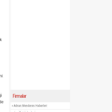
n
ık
ni
Firmalar
ği
de
»
Adnan Menderes Haberleri