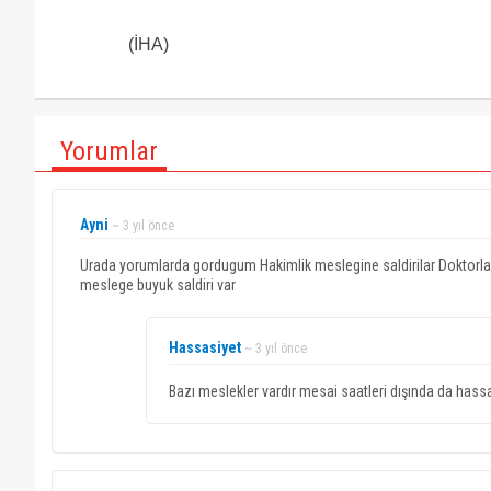
(İHA)
Yorumlar
Ayni
~ 3 yıl önce
Urada yorumlarda gordugum Hakimlik meslegine saldirilar Doktorlara 
meslege buyuk saldiri var
Hassasiyet
~ 3 yıl önce
Bazı meslekler vardır mesai saatleri dışında da hassas