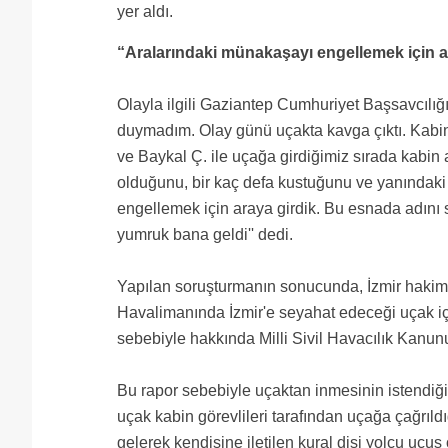
yer aldı.
“Aralarındaki münakaşayı engellemek için a
Olayla ilgili Gaziantep Cumhuriyet Başsavcılığ
duymadım. Olay günü uçakta kavga çıktı. Kabin 
ve Baykal Ç. ile uçağa girdiğimiz sırada kabin
olduğunu, bir kaç defa kustuğunu ve yanındaki y
engellemek için araya girdik. Bu esnada adını
yumruk bana geldi'' dedi.
Yapılan soruşturmanın sonucunda, İzmir hakim
Havalimanında İzmir'e seyahat edeceği uçak iç
sebebiyle hakkında Milli Sivil Havacılık Kanun
Bu rapor sebebiyle uçaktan inmesinin istendiği
uçak kabin görevlileri tarafından uçağa çağrıld
gelerek kendisine iletilen kural dişi yolcu uçu