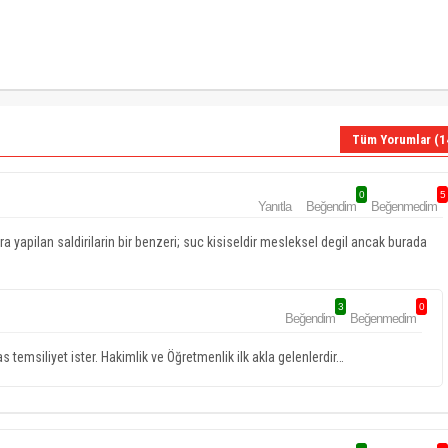
Tüm Yorumlar (1
0
5
Yanıtla
Beğendim
Beğenmedim
yapilan saldirilarin bir benzeri; suc kisiseldir mesleksel degil ancak burada
3
0
Beğendim
Beğenmedim
 temsiliyet ister. Hakimlik ve Öğretmenlik ilk akla gelenlerdir…