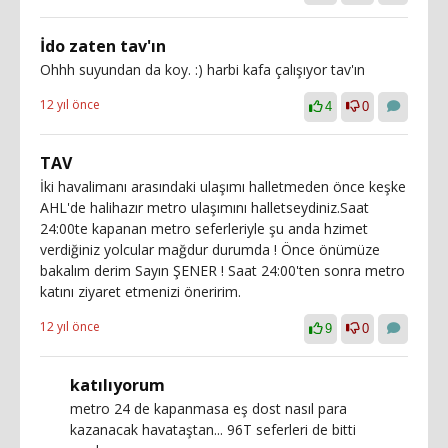
İdo zaten tav'ın
Ohhh suyundan da koy. :) harbi kafa çalışıyor tav'ın
12 yıl önce
4
0
TAV
İki havalimanı arasındaki ulaşımı halletmeden önce keşke
AHL'de halihazır metro ulaşımını halletseydiniz.Saat
24:00te kapanan metro seferleriyle şu anda hzimet
verdiğiniz yolcular mağdur durumda ! Önce önümüze
bakalım derim Sayın ŞENER ! Saat 24:00'ten sonra metro
katını ziyaret etmenizi öneririm.
12 yıl önce
9
0
katılıyorum
metro 24 de kapanmasa eş dost nasıl para
kazanacak havataştan... 96T seferleri de bitti