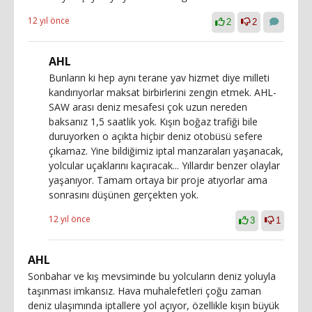
12 yıl önce
2
2
AHL
Bunların ki hep aynı terane yav hizmet diye milleti
kandırıyorlar maksat birbirlerini zengin etmek. AHL-
SAW arası deniz mesafesi çok uzun nereden
baksanız 1,5 saatlik yok. Kışın boğaz trafiği bile
duruyorken o açıkta hiçbir deniz otobüsü sefere
çıkamaz. Yine bildiğimiz iptal manzaraları yaşanacak,
yolcular uçaklarını kaçıracak... Yıllardır benzer olaylar
yaşanıyor. Tamam ortaya bir proje atıyorlar ama
sonrasını düşünen gerçekten yok.
12 yıl önce
3
1
AHL
Sonbahar ve kış mevsiminde bu yolcuların deniz yoluyla
taşınması imkansız. Hava muhalefetleri çoğu zaman
deniz ulaşımında iptallere yol açıyor, özellikle kışın büyük