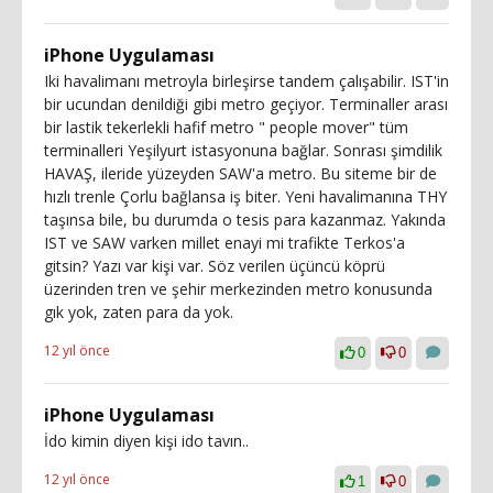
iPhone Uygulaması
Iki havalimanı metroyla birleşirse tandem çalışabilir. IST'in
bir ucundan denildiği gibi metro geçiyor. Terminaller arası
bir lastik tekerlekli hafif metro " people mover" tüm
terminalleri Yeşilyurt istasyonuna bağlar. Sonrası şimdilik
HAVAŞ, ileride yüzeyden SAW'a metro. Bu siteme bir de
hızlı trenle Çorlu bağlansa iş biter. Yeni havalimanına THY
taşınsa bile, bu durumda o tesis para kazanmaz. Yakında
IST ve SAW varken millet enayi mi trafikte Terkos'a
gitsin? Yazı var kişi var. Söz verilen üçüncü köprü
üzerinden tren ve şehir merkezinden metro konusunda
gık yok, zaten para da yok.
12 yıl önce
0
0
iPhone Uygulaması
İdo kimin diyen kişi ido tavın..
12 yıl önce
1
0