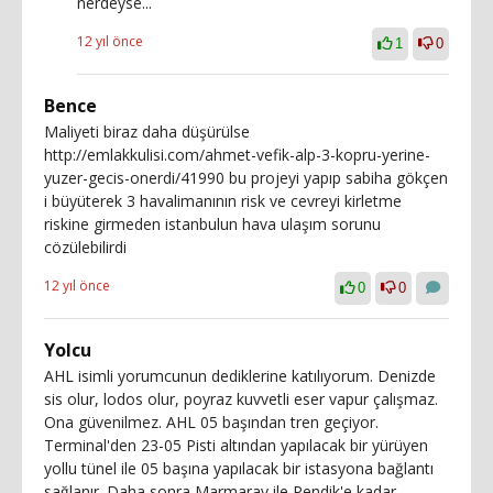
nerdeyse...
12 yıl önce
1
0
Bence
Maliyeti biraz daha düşürülse
http://emlakkulisi.com/ahmet-vefik-alp-3-kopru-yerine-
yuzer-gecis-onerdi/41990 bu projeyi yapıp sabiha gökçen
i büyüterek 3 havalimanının risk ve cevreyi kirletme
riskine girmeden istanbulun hava ulaşım sorunu
cözülebilirdi
12 yıl önce
0
0
Yolcu
AHL isimli yorumcunun dediklerine katılıyorum. Denizde
sis olur, lodos olur, poyraz kuvvetli eser vapur çalışmaz.
Ona güvenilmez. AHL 05 başından tren geçiyor.
Terminal'den 23-05 Pisti altından yapılacak bir yürüyen
yollu tünel ile 05 başına yapılacak bir istasyona bağlantı
sağlanır. Daha sonra Marmaray ile Pendik'e kadar