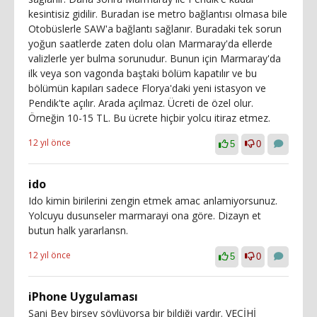
kesintisiz gidilir. Buradan ise metro bağlantısı olmasa bile
Otobüslerle SAW'a bağlantı sağlanır. Buradaki tek sorun
yoğun saatlerde zaten dolu olan Marmaray'da ellerde
valizlerle yer bulma sorunudur. Bunun için Marmaray'da
ilk veya son vagonda baştaki bölüm kapatılır ve bu
bölümün kapıları sadece Florya'daki yeni istasyon ve
Pendik'te açılır. Arada açılmaz. Ücreti de özel olur.
Örneğin 10-15 TL. Bu ücrete hiçbir yolcu itiraz etmez.
12 yıl önce
5
0
ido
Ido kimin birilerini zengin etmek amac anlamiyorsunuz.
Yolcuyu dusunseler marmarayi ona göre. Dizayn et
butun halk yararlansn.
12 yıl önce
5
0
iPhone Uygulaması
Sani Bey birşey söylüyorsa bir bildiği vardır. VECİHİ