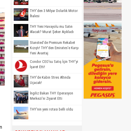
THY’den 3 Milyar Dolarlık Motor
İhalesi
THY Yeni Havayolu mu Satın
Alacak? Murat Şeker Açıkladı
Stansted'de Premium Rekabet
Kızıştı! THY'den Emirates'e Karşı
Yeni Avantaj
Condor CEO'su Satış İçin THY'yi
İşaret Etti!
THY’de Kabin Stres Altında
Uçacak!
İngiliz Bakan THY Operasyon
Merkezi'ni Ziyaret Etti
THY'nin yeni rotası belli oldu
em