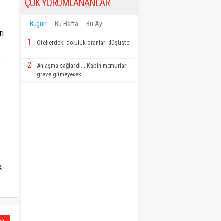
ÇOK YORUMLANANLAR
Bugün
Bu Hafta
Bu Ay
rı
1
Otellerdeki doluluk oranları düşüşte!
k
2
Anlaşma sağlandı... Kabin memurları
greve gitmeyecek
k