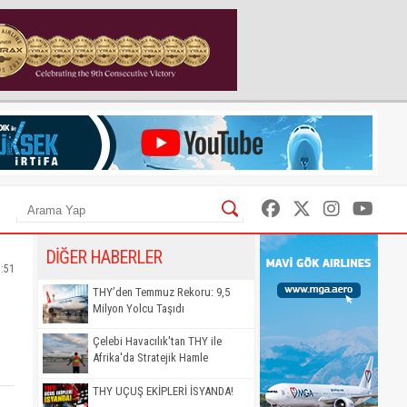
DİĞER HABERLER
7:51
THY’den Temmuz Rekoru: 9,5
Milyon Yolcu Taşıdı
Çelebi Havacılık'tan THY ile
Afrika'da Stratejik Hamle
THY UÇUŞ EKİPLERİ İSYANDA!