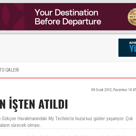
TO GALERİ
09 Ocak 2012, Pazartesi 10:4
N İŞTEN ATILDI
ha Gökçen Havalimanındaki My Technicte huzursuz günler yaşanıyor. Çok
aların sürecek olması...
e yaşanan sorunlarda en büyük paya sahip olan Direktörler işten çıkarılıyor haberleri