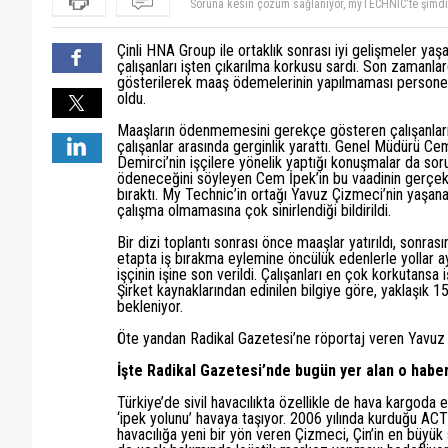
geliyor... İyiye gidiş var.. Haberli doğru mu? Bu duru
Arkadaşlar Mngjet adam arıyor bilginize... ilgilenenl
My Teknik kurulduğundan beri düzelecek şirket büyü
Hiç biri gerçek olmadı.şirket her geçen gün kötüye
bambaşka bişey olmuş.. asıl olan sektör deyip her oyu
Çinli HNA Group ile ortaklık sonrası iyi gelişmeler ya
oldukları için malzeme alamıyorlar.Orda bakıma gire
insan emegi ile oynamamak yazıktır günahtır.. umar
çalışanları işten çıkarılma korkusu sardı. Son zamanla
aylarca maaş alamayan çalışanlar greve gitti.sonund
arkadaşlar sürekli sabiha g. deki huzursuzlukları tak
gösterilerek maaş ödemelerinin yapılmaması persone
ödemeside yapılmadı.Bu şirketin kurtulmasının tek y
çıkarttılar.ama işte bu ,özel sektör denen keyfi yöne
beğenmeyen cekip gider kardeşim hep misafir olarak 
oldu.
etsin..her cuma kimi çıkaracaklar diye bekliyorlar.
asgari olarak gösterdiği ücretin kıdemini ( hak etti is
kurye 2 binlira maas yavuz cizmeci benim idolim 
bu adam hem devleti hem beni hemde cinlileri dolan
Maaşların ödenmemesini gerekçe gösteren çalışanları
imzalamışındır. açıktan ne aldığın o kadar da öneml
Çalışanlar artık işinizi bilin ve halledin çaktırmadan.
çalışanlar arasında gerginlik yarattı. Genel Müdürü Ce
Yavuz Çizmeci nin mantığı bu. Milletin parasını, ha
Demirci’nin işçilere yönelik yaptığı konuşmalar da so
Müdür, bu durumdan hiç utanmayan lar yani. Çin lile
ödeneceğini söyleyen Cem İpek’in bu vaadinin gerçek
Hırsız diyeceğim ama üzerine alınmaz ki. Bakımları ç
bıraktı. My Technic’in ortağı Yavuz Çizmeci’nin yaşa
batması işine gelecek. Şirkette herşey kiralık, yani ad
çalışma olmamasına çok sinirlendiği bildirildi.
sevecek diyen kişi örneği,,,laf. Sen özellikle böyle 
tamam. Yasayı biliyor, vur gitsin en..y.lere
Bir dizi toplantı sonrası önce maaşlar yatırıldı, sonrasın
etapta iş bırakma eylemine öncülük edenlerle yollar ayr
işçinin işine son verildi. Çalışanları en çok korkutansa 
Şirket kaynaklarından edinilen bilgiye göre, yaklaşık 15
bekleniyor.
Öte yandan Radikal Gazetesi’ne röportaj veren Yavuz Çi
İşte Radikal Gazetesi’nde bugün yer alan o haber
Türkiye’de sivil havacılıkta özellikle de hava kargoda
‘ipek yolunu’ havaya taşıyor. 2006 yılında kurduğu A
havacılığa yeni bir yön veren Çizmeci, Çin’in en büyü