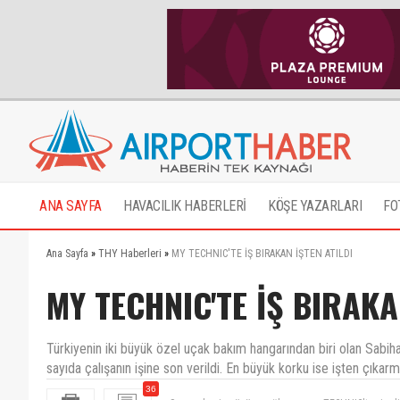
ANA SAYFA
HAVACILIK HABERLERİ
KÖŞE YAZARLARI
FO
Ana Sayfa
»
THY Haberleri
»
MY TECHNIC'TE İŞ BIRAKAN İŞTEN ATILDI
MY TECHNIC'TE İŞ BIRAKA
Türkiyenin iki büyük özel uçak bakım hangarından biri olan Sabi
sayıda çalışanın işine son verildi. En büyük korku ise işten çıkarm
Soruna kesin çözüm sağlanıyor, myTECHNIC'te şimdi d
36