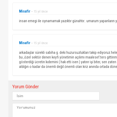
Misafir
~ 15 yıl önce
insan emegi ile oynamamak yazıktır günahtır.. umarum yapanların y
Misafir
~ 15 yıl önce
arkadaşlar sürekli sabiha g. deki huzursuzlukları takip ediyoruz.hele 
bu ,özel sektör denen keyfi yönetimin açılımı maalesef.ters gittinm
gösterdiği ücretin kıdemini ( hak etti isen ) yatırır işi biter, sen za
aldığın o kadar da önemli değil.önemli olan kriz anında ortada dön
Yorum Gönder