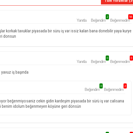
Tüm Yorumlar (3
2
56
Yanıtla
Beğendim
Beğenmedim
 korkak tavuklar piyasada bir süru iş var issiz kalan bana donebilir yaya kurye
ri donsun
0
0
Yanıtla
Beğendim
Beğenmedim
 yavuz iş başında
0
2
Beğendim
Beğenmedim
ıyor beğenmiyosaniz cekin gidin kardeşim piyasada bir sürü iş var calisana
eci benim idolum beğenmeyen köyüne geri dönsün