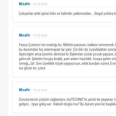
Misafir
~ 15 yıl önce
Çalışanlar artık işinizi bilin ve halledin çaktırmadan... illegal yollar
Misafir
~ 15 yıl önce
Yavuz Çizmeci nin mantığı bu. Milletin parasını, hakkını vermemek.
bu durumdan hiç utanmayan lar yani. Çin liler de soyulduktan sonra
diyeceğim ama üzerine alınmaz ki. Bakımları çoluk çocuk yapıyor, siv
gelecek. Şirkette herşey kiralık, yani adam hazırlıklı. İcraya gelen ols
örneği,,,laf. Sen özellikle böyle yapıyorsun, artık bundan sonra 3 v
vur gitsin en..y.lere
Misafir
~ 15 yıl önce
Soruna kesin çözüm sağlanıyor, myTECHNIC'te şimdi de yaşanan soru
geliyor... İyiye gidiş var.. Haberli doğru mu? Bu durum yeni bir başlıkl