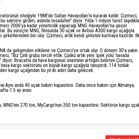
.
eratörünün isteğiyle 1988’de Sultan Havayolları’nı kurarak katılır. Çizmeci,
 sektöre girdim, aslında tesadüfen” diyor. Yılda 1 milyon turist taşıdıkla
Çizmeci 2006’ya kadar yöneticilik yapacağı MNG Havayolları’na geçer.
atar. Bu süreçte MNG, filosunda 30 uçak ve Airbus A300 kargo uçağıyla
 şirketlerinden biri olur. Çizmeci, artık kendi şirketini kurmaya hazırdır. İl
 HNA da gelişimden etkilenir ve Çizmeci’ye ortak olur. O dönem 30’a yakın
meci, “Biz Çinli grubu tercih ettik. Çünkü artık yeni ‘ipek yolu’ havada
diyor. İhracatta da hava kargonun öneminin arttığını belirten Çizmeci,
 hava kargo sektörünü en büyük kargo uçağıyla tanıştırdı. 114 tonluk
 dev kargo uçağından bu yıl iki adet daha gelecek.
.Aynı anda 40 uçak bakım kapasitesi. Daha önce bakım için Almanya,
afta-1.5 ay arası.
n, MNG’nin 270 ton, MyCargo’nun 350 ton kapasitesi. Sektörün kargo uça