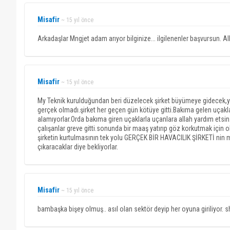
Misafir
~ 15 yıl önce
Arkadaşlar Mngjet adam arıyor bilginize... ilgilenenler başvursun. Al
Misafir
~ 15 yıl önce
My Teknik kurulduğundan beri düzelecek şirket büyümeye gidecek,yen
gerçek olmadı.şirket her geçen gün kötüye gitti.Bakıma gelen uçak
alamıyorlar.Orda bakıma giren uçaklarla uçanlara allah yardım ets
çalışanlar greve gitti.sonunda bir maaş yatırıp göz korkutmak için
şirketin kurtulmasının tek yolu GERÇEK BİR HAVACILIK ŞİRKETİ nin my
çıkaracaklar diye bekliyorlar.
Misafir
~ 15 yıl önce
bambaşka bişey olmuş.. asıl olan sektör deyip her oyuna giriliyor. s