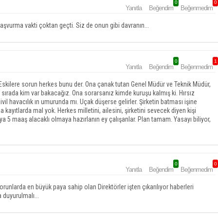
0
0
Yanıtla
Beğendim
Beğenmedim
a başvurma vakti çoktan geçti. Siz de onun gibi davranın...
0
1
Yanıtla
Beğendim
Beğenmedim
 Eskilere sorun herkes bunu der. Ona çanak tutan Genel Müdür ve Teknik Müdür,
 sırada kim var bakacağız. Ona sorarsanız kimde kuruşu kalmış ki. Hırsız
il havacılık ın umurunda mı. Uçak düşerse gelirler. Şirketin batması işine
a kayıtlarda mal yok. Herkes milletini, ailesini, şirketini sevecek diyen kişi
eya 5 maaş alacaklı olmaya hazırlanın ey çalışanlar. Plan tamam. Yasayı biliyor,
0
0
Yanıtla
Beğendim
Beğenmedim
nlarda en büyük paya sahip olan Direktörler işten çıkarılıyor haberleri
a duyurulmalı...