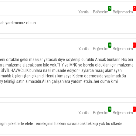
0
0
Yanıtla
Beğendim
Beğenmedim
lah yardımcınız olsun .
0
0
Yanıtla
Beğendim
Beğenmedim
i ortaklar geldi maaşlar yatacak diye söylenip duruldu.Ancak bunların Hiç biri
lara malzeme alacak para bile yok.THY ve MNG ye borçlu oldukları için malzeme
in.SİVİL HAVACILIK bunlara nasıl müsade ediyor!!! aylarca maaş alamayan
 olmadık kişiler işten çıkarıldı.Henüz kimseye Kıdem ödemeside yapılmadı.Bu
 tekniği satın almasıdır.Allah çalışanlara yardım etsin..her cuma kimi
0
0
Yanıtla
Beğendim
Beğenmedim
hgm şirketlerle elele.. emekçinin hakkını savunacak tek kişi yok bu ülkede..