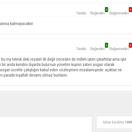
0
0
Yanıtla
Beğendim
Beğenmedim
anına kalmayacaktır.
0
0
Yanıtla
Beğendim
Beğenmedim
bu my teknik deki rezalet ilk değil önceden de milleti işten çıkarttılar.ama işte
i bir anda kendini dışarda bulursun.yönetim kişinin zaten asgari olarak
ten asgari ücretle çalıştığını kabul eden sözleşmeni imzalamışındır. açıktan ne
en paradır.inşallah devamı olmaz bunların.
Kalan karakter
1000