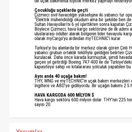
de uçak bakımında lojistik merkez yapmayı hedefliyor
Çocukluğu uçaklarda geçti
Çizmeci sivil havacılığın yükselişine iki yabancı tur op
“Elektrik mühendisliği okudum ama bir şekilde ben de bu
Sultan Havayolları’nı 6 yıl işlettikten sonra kapatan 
Böylece Çizmeci, hava kargo sektörüne de ilk adımı 
uluslararası ödüller alarak bölgenin lider havayolu kargo
olarak myCargo’yu ardından myTECHNIC’i kurar.
Türkiye’yi bu alanlarda bir merkez olarak gören Çinli
yabancı grubun ortaklık teklifiyle geldiğini belirten Çiz
kurulacak. Daha önce karada kurmuştuk, şimdi havada” 
geçen yıl getirdiği Boeing 747-400 ile de Türkiye’deki
kapasiteye sahip ve kıtalararası yolculuk yapabilen bu
Aynı anda 40 uçağa bakım!
THY, MNG ve myTECHNIC’in uçak bakım merkezleri var
İngiltere ve ABD’ye gidiliyordu. Bir uçağın bakımı 2.5 h
HAVA KARGODA 600 MİLYON $
Hava kargo sektörü 600 milyon dolar. THY’nin 225 to
sayısı 20.