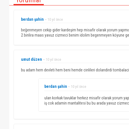
Yorumlar
berdan şahin
~ 10 yıl önce
beğenmeyen cekip gider kardeşim hep misafir olarak yorum yapmışlar
2 binlira maas yavuz cizmeci benim idolim begenmeyen köyune ge
umut düzen
~ 10 yıl önce
bu adam hem devleti hem beni hemde cinlileri dolandirdi tombalaci
berdan şahin
~ 10 yıl önce
ulan korkak tavuklar herkez misafir olarak yorum yap
iş cok adamin mantalitesi bu bu arada yavuz cizm