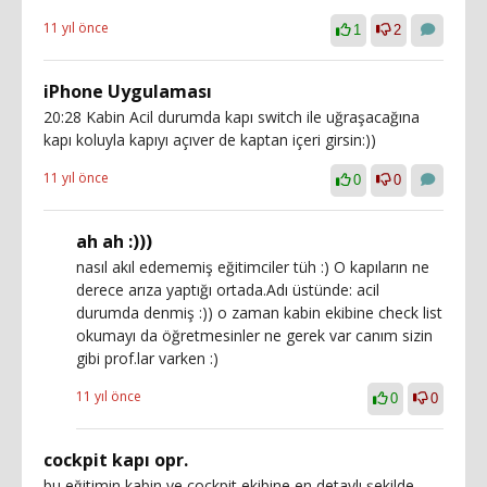
11 yıl önce
1
2
iPhone Uygulaması
20:28 Kabin Acil durumda kapı switch ile uğraşacağına
kapı koluyla kapıyı açıver de kaptan içeri girsin:))
11 yıl önce
0
0
ah ah :)))
nasıl akıl edememiş eğitimciler tüh :) O kapıların ne
derece arıza yaptığı ortada.Adı üstünde: acil
durumda denmiş :)) o zaman kabin ekibine check list
okumayı da öğretmesinler ne gerek var canım sizin
gibi prof.lar varken :)
11 yıl önce
0
0
cockpit kapı opr.
bu eğitimin kabin ve cockpit ekibine en detaylı şekilde