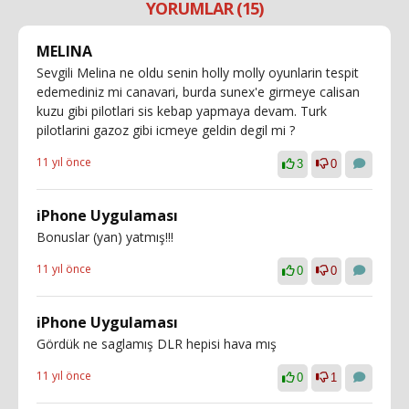
YORUMLAR (15)
MELINA
Sevgili Melina ne oldu senin holly molly oyunlarin tespit
edemediniz mi canavari, burda sunex'e girmeye calisan
kuzu gibi pilotlari sis kebap yapmaya devam. Turk
pilotlarini gazoz gibi icmeye geldin degil mi ?
11 yıl önce
3
0
iPhone Uygulaması
Bonuslar (yan) yatmış!!!
11 yıl önce
0
0
iPhone Uygulaması
Gördük ne saglamış DLR hepisi hava mış
11 yıl önce
0
1