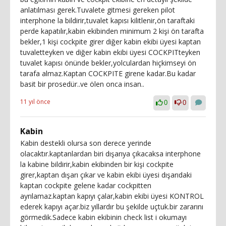
anlatılması gerek.Tuvalete gitmesi gereken pilot
interphone la bildirir,tuvalet kapısı kilitlenir,ön taraftaki
perde kapatılır,kabin ekibinden minimum 2 kişi ön tarafta
bekler,1 kişi cockpite girer diğer kabin ekibi üyesi kaptan
tuvaletteyken ve diğer kabin ekibi üyesi COCKPITteyken
tuvalet kapısı önünde bekler,yolculardan hiçkimseyi ön
tarafa almaz.Kaptan COCKPITE girene kadar.Bu kadar
basit bir prosedür..ve ölen onca insan..
11 yıl önce
0
0
Kabin
Kabin destekli olursa son derece yerinde
olacaktır.kaptanlardan biri dışarıya çıkacaksa interphone
la kabine bildirir,kabin ekibinden bir kişi cockpite
girer,kaptan dışarı çıkar ve kabin ekibi üyesi dışarıdaki
kaptan cockpite gelene kadar cockpitten
ayrılamaz.kaptan kapıyı çalar,kabin ekibi üyesi KONTROL
ederek kapıyı açar.biz yıllardır bu şekilde uçtuk.bir zararını
görmedik.Sadece kabin ekibinin check list i okumayı