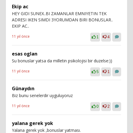
Ekip ac
HEY GIDI SUNEX..BI ZAMANLAR EMNIYETIN TEK
ADRESI IKEN SIMDI 3YORUMDAN BIRI BONUSLAR..
EKIP AC..
11 yıl önce
1
4
esas oglan
Su bonuslar yatsa da milletin psikolojisi bir duzelse:))
11 yıl önce
5
1
Günaydın
Biz bunu senelerdir uyguluyoruz
11 yıl önce
0
2
yalana gerek yok
Yalana gerek yok ,bonuslar yatması.