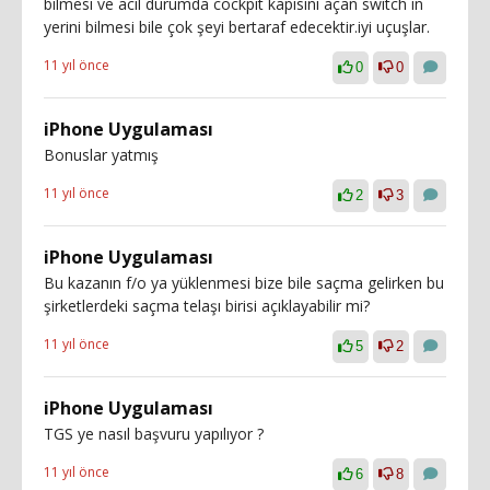
bilmesi ve acil durumda cockpit kapısını açan switch in
yerini bilmesi bile çok şeyi bertaraf edecektir.iyi uçuşlar.
11 yıl önce
0
0
iPhone Uygulaması
Bonuslar yatmış
11 yıl önce
2
3
iPhone Uygulaması
Bu kazanın f/o ya yüklenmesi bize bile saçma gelirken bu
şirketlerdeki saçma telaşı birisi açıklayabilir mi?
11 yıl önce
5
2
iPhone Uygulaması
TGS ye nasıl başvuru yapılıyor ?
11 yıl önce
6
8