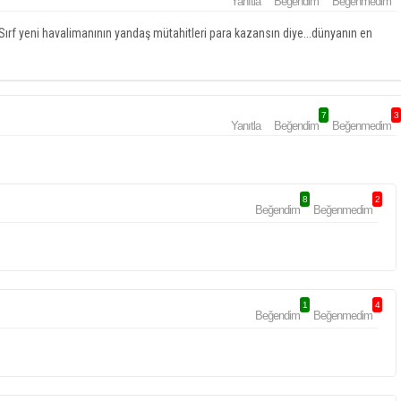
Yanıtla
Beğendim
Beğenmedim
! Sırf yeni havalimanının yandaş mütahitleri para kazansın diye...dünyanın en
7
3
Yanıtla
Beğendim
Beğenmedim
8
2
Beğendim
Beğenmedim
1
4
Beğendim
Beğenmedim