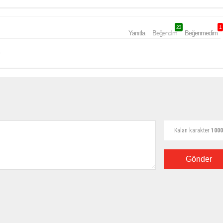
23
1
Yanıtla
Beğendim
Beğenmedim
.
Kalan karakter
1000
Gönder