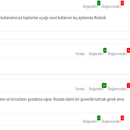
1
0
Beğendim
Beğenmedim
 kullanamicaz kaptanlar uçağı nasıl kullansın kış aylarında Atatürk
8
4
Yanıtla
Beğendim
Beğenmedim
16
1
Yanıtla
Beğendim
Beğenmedim
arın ve hırsızların gazabına uğrar. Burada daimi bir güvenlik tutmak gerek ama
0
0
Beğendim
Beğenmedim