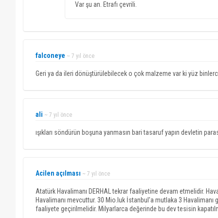
Var şu an. Etrafı çevrili.
falconeye
~ 7 yıl önce
Geri ya da ileri dönüştürülebilecek o çok malzeme var ki yüz binlerc
ali
~ 7 yıl önce
ışıkları söndürün boşuna yanmasın bari tasaruf yapın devletin paras
Acilen açılması
~ 7 yıl önce
Atatürk Havalimanı DERHAL tekrar faaliyetine devam etmelidir. Hava
Havalimanı mevcuttur. 30 Mio.luk İstanbul'a mutlaka 3 Havalimanı 
faaliyete geçirilmelidir. Milyarlarca değerinde bu dev tesisin kapatıl