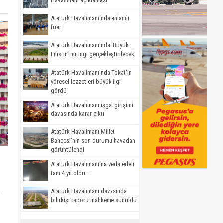
Havalimanı açıklaması
Atatürk Havalimanı'nda anlamlı
fuar
Atatürk Havalimanı'nda 'Büyük
Filistin' mitingi gerçekleştirilecek
Atatürk Havalimanı'nda Tokat'ın
yöresel lezzetleri büyük ilgi
gördü
Atatürk Havalimanı işgal girişimi
davasında karar çıktı
Atatürk Havalimanı Millet
Bahçesi'nin son durumu havadan
görüntülendi
Atatürk Havalimanı'na veda edeli
tam 4 yıl oldu...
a
Atatürk Havalimanı davasında
bilirkişi raporu mahkeme sunuldu