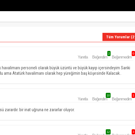
Tüm Yorumlar (2
2
0
Yanıtla
Beğendim
Beğenmedim
rk havalimanı personeli olarak büyük üzüntü ve büyük kayıp içersindeyim Sanki
ldu ama Atatürk havalimanı olarak hep yüreğimin baş köşesinde Kalacak..
10
1
Yanıtla
Beğendim
Beğenmedim
ü zarardır. bir inat uğruna ne zararlar oluyor.
12
3