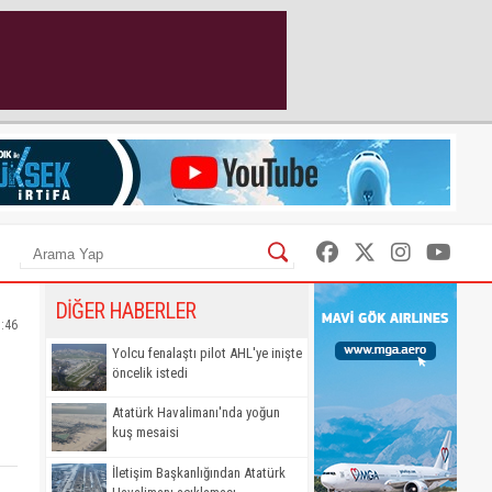
DİĞER HABERLER
5:46
Yolcu fenalaştı pilot AHL'ye inişte
öncelik istedi
Atatürk Havalimanı'nda yoğun
kuş mesaisi
İletişim Başkanlığından Atatürk