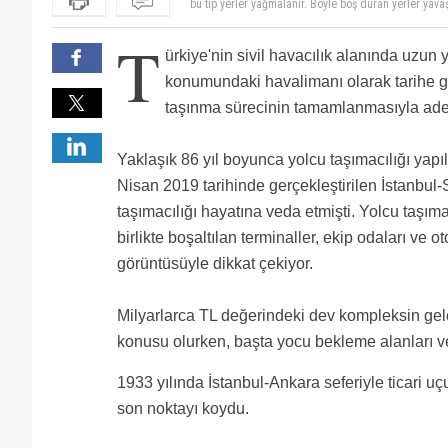
bu tip yerler yağmalanır. Böyle boş duran yerler yav
ama parasını kim verecek?
Geri ya da ileri dönüştürülebilecek o çok malzeme va
T
ışıkları söndürün boşuna yanmasın bari tasaruf yapın
ürkiye'nin sivil havacılık alanında uzun yı
Atatürk Havalimanı DERHAL tekrar faaliyetine devam 
Havalimanı mevcuttur. 30 Mio.luk İstanbul'a mutlaka
15. Saniyedeki 40 bin liralık kahve makinesini alma
konumundaki havalimanı olarak tarihe g
terkedilmeden faaliyete geçirilmelidir. Milyarlarca d
Evet haber yapmak için bu başlık hiç olmamımış Ben 
taşınma sürecinin tamamlanmasıyla adet
Sanki sol yanımı kaybetmişim gibi Allah böylesini h
TR böyle israflar yüzünden ekonomik olarak bitiyor. is
Kalacak..
Milli servet bunlar ! Çöpe atmışlar...bu nasıl israftı
iyileri arasında olan Atatürk havalimanının kapısına k
iki havalimanıda kullanılsa olmaz mı?
Yaklaşık 86 yıl boyunca yolcu taşımacılığı yapı
Daha ne diyeyim?
Nisan 2019 tarihinde gerçekleştirilen İstanbul-
taşımacılığı hayatına veda etmişti. Yolcu taşıma
birlikte boşaltılan terminaller, ekip odaları ve o
görüntüsüyle dikkat çekiyor.
Milyarlarca TL değerindeki dev kompleksin gel
konusu olurken, başta yocu bekleme alanları ve 
1933 yılında İstanbul-Ankara seferiyle ticari uç
son noktayı koydu.