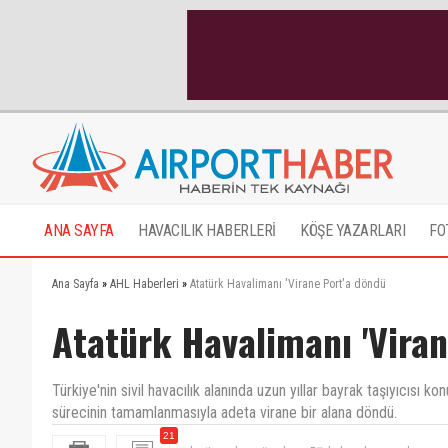
ANA SAYFA
HAVACILIK HABERLERİ
KÖŞE YAZARLARI
FO
Ana Sayfa
»
AHL Haberleri
»
Atatürk Havalimanı 'Virane Port'a döndü
Atatürk Havalimanı 'Vira
Türkiye'nin sivil havacılık alanında uzun yıllar bayrak taşıyıcısı
sürecinin tamamlanmasıyla adeta virane bir alana döndü.
21