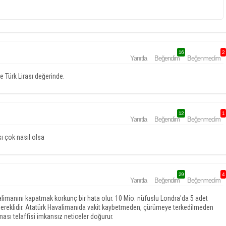
16
2
Yanıtla
Beğendim
Beğenmedim
e Türk Lirası değerinde.
12
1
Yanıtla
Beğendim
Beğenmedim
ı çok nasıl olsa
29
4
Yanıtla
Beğendim
Beğenmedim
limanını kapatmak korkunç bir hata olur. 10 Mio. nüfuslu Londra'da 5 adet
gereklidir. Atatürk Havalimanıda vakit kaybetmeden, çürümeye terkedilmeden
ması telaffisi imkansız neticeler doğurur.