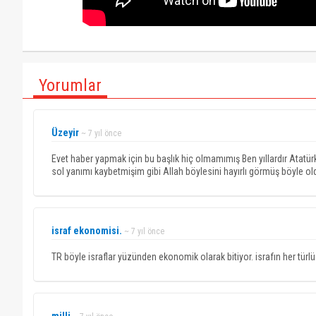
Yorumlar
Üzeyir
~ 7 yıl önce
Evet haber yapmak için bu başlık hiç olmamımış Ben yıllardır Atatü
sol yanımı kaybetmişim gibi Allah böylesini hayırlı görmüş böyle o
israf ekonomisi.
~ 7 yıl önce
TR böyle israflar yüzünden ekonomik olarak bitiyor. israfın her türlüs