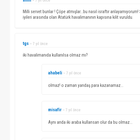
milli
~ 7 yıl önce
Milli servet bunlar ! Çöpe atmışlar...bu nasıl israftır anlayamıyorum
iyileri arasında olan Atatürk havalimanının kapısına kilit vuruldu.
tgs
~ 7 yıl önce
iki havalimanıda kullanılsa olmaz mı?
ahabeli
~ 7 yıl önce
olmaz! o zaman yandaş para kazanamaz...
misafir
~ 7 yıl önce
Aynı anda iki araba kullansan olur da bu olmaz...