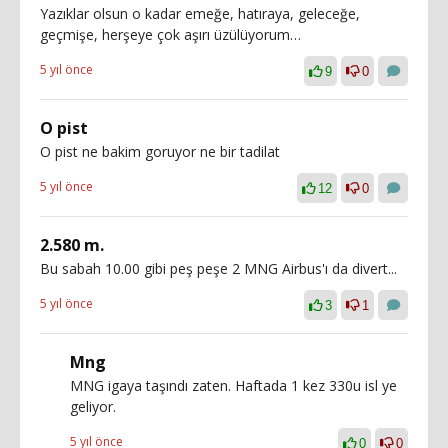
Yazıklar olsun o kadar emeğe, hatıraya, geleceğe,
geçmişe, herşeye çok aşırı üzülüyorum…
5 yıl önce
9
0
O pist
O pist ne bakim goruyor ne bir tadilat
5 yıl önce
12
0
2.580 m.
Bu sabah 10.00 gibi peş peşe 2 MNG Airbus'ı da divert...
5 yıl önce
3
1
Mng
MNG igaya taşındı zaten. Haftada 1 kez 330u isl ye
geliyor.
5 yıl önce
0
0