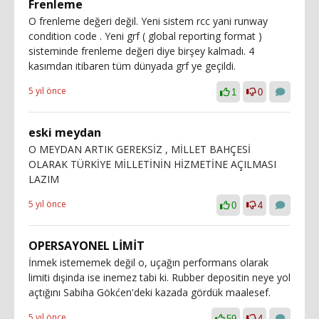
Frenleme
O frenleme değeri değil. Yeni sistem rcc yani runway
condition code . Yeni grf ( global reporting format )
sisteminde frenleme değeri diye birşey kalmadı. 4
kasımdan itibaren tüm dünyada grf ye geçildi.
5 yıl önce
1
0
eski meydan
O MEYDAN ARTIK GEREKSİZ , MİLLET BAHÇESİ
OLARAK TÜRKİYE MİLLETİNİN HİZMETİNE AÇILMASI
LAZIM
5 yıl önce
0
4
OPERSAYONEL LİMİT
İnmek istememek değil o, uçağın performans olarak
limiti dışinda ise inemez tabi ki. Rubber depositin neye yol
açtığını Sabiha Gökćen'deki kazada gördük maalesef.
5 yıl önce
59
4