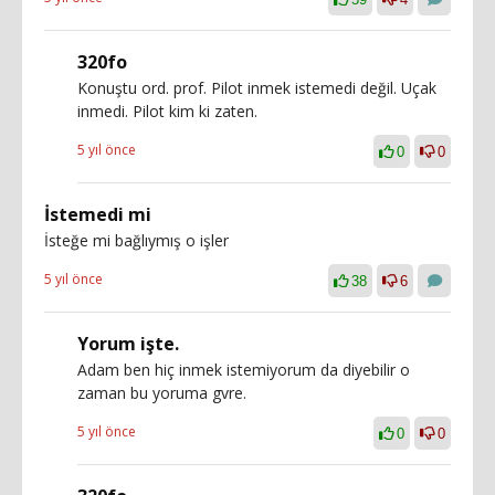
320fo
Konuştu ord. prof. Pilot inmek istemedi değil. Uçak
inmedi. Pilot kim ki zaten.
5 yıl önce
0
0
İstemedi mi
İsteğe mi bağlıymış o işler
5 yıl önce
38
6
Yorum işte.
Adam ben hiç inmek istemiyorum da diyebilir o
zaman bu yoruma gvre.
5 yıl önce
0
0