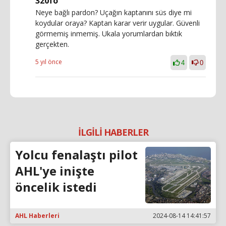
320fo
Neye bağlı pardon? Uçağın kaptanını süs diye mi
koydular oraya? Kaptan karar verir uygular. Güvenli
görmemiş inmemiş. Ukala yorumlardan bıktık
gerçekten.
5 yıl önce
4
0
İLGİLİ HABERLER
Yolcu fenalaştı pilot
AHL'ye inişte
öncelik istedi
AHL Haberleri
2024-08-14 14:41:57