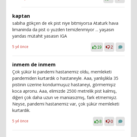
kaptan
sabiha gökçen de ek pist niye bitmiyorsa Ataturk hava
limaninda da pist o yuzden temizlenmiyor ... yaşasın
yandas mütahit yasasın IGA
5 yıl önce
19
2
inmem de inmem
Çok şükür ki pandemi hastanemiz oldu, memleketi
pandemiden kurtardık o hastaneyle. Aaa, yanlışlıkla 35
pistinin üzerine kondurmuşuz hastaneyi, görmemişiz
koca apronu. Aaa, elimizde 2500 metrelik pist kalmış,
diğeri çok daha uzun ve maniasızmış, fark etmemişiz.
Neyse, pandemi hastanemiz var, çok şükür memleketi
kurtardık.
5 yıl önce
8
0