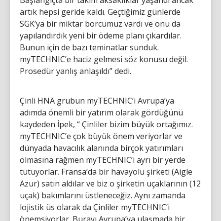
Başlangıçta bir takım aksaklıklar yaşandı ancak
artık hepsi geride kaldı. Geçtiğimiz günlerde
SGK’ya bir miktar borcumuz vardı ve onu da
yapılandırdık yeni bir ödeme planı çıkardılar.
Bunun için de bazı teminatlar sunduk.
myTECHNIC’e haciz gelmesi söz konusu değil.
Prosedür yanlış anlaşıldı” dedi.
Çinli HNA grubun myTECHNIC’i Avrupa’ya
adımda önemli bir yatırım olarak gördüğünü
kaydeden İpek, “ Çinliler bizim büyük ortağımız.
myTECHNIC’e çok büyük önem veriyorlar ve
dünyada havacılık alanında birçok yatırımları
olmasına rağmen myTECHNIC’i ayrı bir yerde
tutuyorlar. Fransa’da bir havayolu şirketi (Aigle
Azur) satın aldılar ve biz o şirketin uçaklarının (12
uçak) bakımlarını üstleneceğiz. Aynı zamanda
lojistik üs olarak da Çinliler myTECHNIC’i
önemsiyorlar. Burayı Avrupa’ya ulaşmada bir