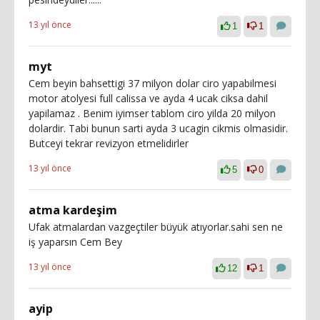
13 yıl önce
1
1
myt
Cem beyin bahsettigi 37 milyon dolar ciro yapabilmesi
motor atolyesi full calissa ve ayda 4 ucak ciksa dahil
yapilamaz . Benim iyimser tablom ciro yilda 20 milyon
dolardir. Tabi bunun sarti ayda 3 ucagin cikmis olmasidir.
Butceyi tekrar revizyon etmelidirler
13 yıl önce
5
0
atma kardeşim
Ufak atmalardan vazgeçtiler büyük atıyorlar.sahi sen ne
iş yaparsın Cem Bey
13 yıl önce
12
1
ayip