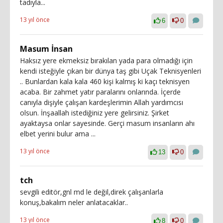
tadıyla...
13 yıl önce
6
0
Masum İnsan
Haksız yere ekmeksiz bırakılan yada para olmadığı için
kendi isteğiyle çıkan bir dünya taş gibi Uçak Teknisyenleri
.. Bunlardan kala kala 460 kişi kalmış ki kaçı teknisyen
acaba. Bir zahmet yatır paralarını onlarında. İçerde
canıyla dişiyle çalışan kardeşlerimin Allah yardımcısı
olsun. İnşaallah istediğiniz yere gelirsiniz. Şirket
ayaktaysa onlar sayesinde. Gerçi masum insanların ahı
elbet yerini bulur ama ...
13 yıl önce
13
0
tch
sevgili editör,gnl md le değil,direk çalışanlarla
konuş,bakalım neler anlatacaklar..
13 yıl önce
8
0