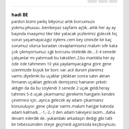
hadi BE
pardon bizmi yanlış biliyoruz artık borcumuzx
yokmu.yihuuuu...bembeyaz sayfamı açtık...artık her ay ay
başında maaşımız tıkır tıkır yatacak yüzlerimiz gülecek hiç
sorun yaşamayacagız öylemi..cem bey izninizle bir kaç
sorumuz olursa buradan cevaplarmısınız malum sıfır kata
çok çıkmıyorsunuz..sgk borcunu öteledik de....3-4 senedir
çalışanlar mı yatırmadı bu taksitleri..2.bu mantıkla her ay
öde öde tahminen 10 yıla yayılamıyacagına göre gene
üzerimizde büyük bir borc var..acil durum planımız
varmı..diyelimki bu uçaklar çıktıktan sonra satın alınan
firmanın uçakları gelecek demişsiniz hainanın şirketi
aldıgın da da bu söylendi 3 senede 2 uçak geldi.heray
tahmini 5-6 uçak çıkarmamız gerekirmi hangarın kendini
çevirmesi için...ayrıca gelecek ay adam çıkarmanız
konusuluyor..gene çıkışlar varmı..malum hangar katında
adam kalmadı....-1,-2,-3 den adam takviyesi lazım....daha
devam ederdik de...yukarıdaki arkadaşın dedigi gibi tatlı
bir tebessümden öteye geçmedi agzımızda keçiboynuzu