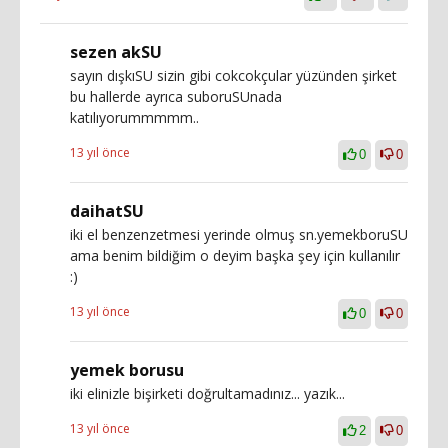
sezen akSU
sayın dışkıSU sizin gibi cokcokçular yüzünden şirket
bu hallerde ayrıca suboruSUnada
katılıyorummmmm..
13 yıl önce
0
0
daihatSU
iki el benzenzetmesi yerinde olmuş sn.yemekboruSU
ama benim bildiğim o deyim başka şey için kullanılır
:)
13 yıl önce
0
0
yemek borusu
iki elinizle bişirketi doğrultamadınız... yazık...
13 yıl önce
2
0