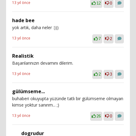
13 yıl önce
12
0
hade bee
yok artık, daha neler :)))
13 yıl önce
7
2
Realistik
Başarılarınızın devamını dilerim.
13 yıl önce
2
3
gülümseme...
buhaberi okuyupta yüzünde tatlı bir gülümseme olmayan
kimse yoktur sanırım... ;)
13 yıl önce
26
0
dogrudur