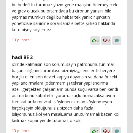
bu hedefi tutturamaz yazın gene maaşları ödemeyecek
ve grev olucak bu ortamdada bu cironun yarısını bile
yapmas mümkün değil bu haber tek yanlıdır şirketin
yoneticisie sahinine sorarsanız elbette şirketi hakkında
kotu bişey soylemez
13 yıl önce
6
0
hadi BE 2
içimde kalmasın son sorum..sayın patronumuzun mali
başarısızlığının sorumlusu bizmiyiz,,,senelerdir heryere
borçlu ol en son devlet kapıya dayansın ve daha önceki
yapılandırmalara (ödenmemiş) tekrar yapılandırma
iste....gerçekten çalışanların bunda suçu varsa ben kendi
adıma bunu kabul etmiyorum....suçlu aranacaksa ayna
tüm katlarda mevcut...söylenecek olan söylenmeyen
birçokşeyin olduğunu siz bizden daha fazla
biliyorsunuz..kol yen misali..ama unutulmamalı bazen kol
kırılmaz kopar yende tutamaz o kolu
13 yıl önce
4
0