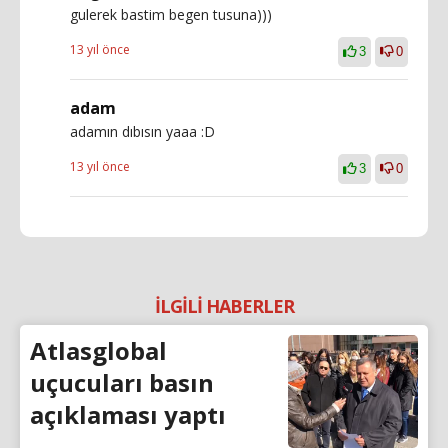
gulerek bastim begen tusuna)))
13 yıl önce
3
0
adam
adamın dıbısın yaaa :D
13 yıl önce
3
0
İLGİLİ HABERLER
Atlasglobal
uçucuları basın
açıklaması yaptı