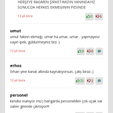
HERŞEYE RAGMEN ŞİRKETIMIZIN YANINDAYIZ
SONUCDA HERKES EKMEGININ PESINDE
13 yıl önce
0
6
umut
umut fakirin ekmeği, umar ha umar, umar... yapmayınız
sayın ipek, güldürmeyiniz bizi :)
13 yıl önce
9
0
erhos
Erhan yine kanat altında kaynatıyorsun, çalış biraz ;)
13 yıl önce
21
1
personel
kendisi inanıyor mu:) hangarda personelden çok uçak var
zaten girende çıkmıyor!!!