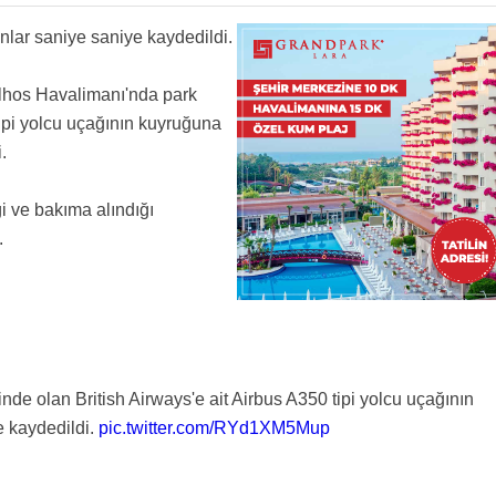
anlar saniye saniye kaydedildi.
ulhos Havalimanı'nda park
tipi yolcu uçağının kuyruğuna
.
ği ve bakıma alındığı
.
e olan British Airways'e ait Airbus A350 tipi yolcu uçağının
e kaydedildi.
pic.twitter.com/RYd1XM5Mup