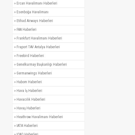
»
Ercan Havalimanı Haberleri
»
Esenboğa Havalimanı
»
Etihad Airways Haberleri
»
FAA Haberleri
»
Frankfurt Havalimanı Haberleri
»
Fraport TAV Antalya Haberleri
»
Freebird Haberleri
»
Genelkurmay Başkanlığı Haberleri
»
Germanwings Haberleri
»
Habom Haberleri
»
Hava İş Haberleri
»
Havacılık Haberleri
»
Havaş Haberleri
»
Heathrow Havalimanı Haberleri
»
IATA Haberleri
»
ICAO Haberleri