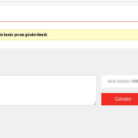
çin henüz yorum gönderilmedi.
Kalan karakter
1000
Gönder