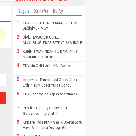
Bugün
Bu Hafta
Bu Ay
1
THY’DE PİLOTLARIN MAAŞ SİSTEMİ
DEĞİŞİYOR MU?
2
SİVİL HAVACILIK GENEL
MÜDÜRLÜĞÜ'NDE PATENT SKANDALI!
3
KABİN TAVANINDAN SU DAMLADI; O
sızıntının nedeni belli oldu!
4
THY’nin Geliri Arttı, Kârı Geriledi
5
İspanya ve Fransa'daki Görev Sona
Erdi: 4 Türk Uçağı Yurda Döndü
6
THY Japonya'da kapasite artıracak
7
Pilotlar, Toplu İş Sözleşmesi
Görüşmesini İptal Etti!
8
Kırklareli'nde Kritik Sağlık Operasyonu:
Hava Ambulansı Devreye Girdi