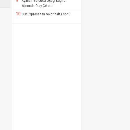
9
Ryanair Yolcusu Uçağı Kaçırdı,
Apronda Olay Çıkardı
10
SunExpress’ten rekor hafta sonu