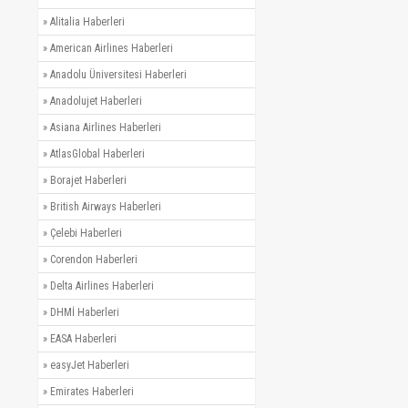
»
Alitalia Haberleri
»
American Airlines Haberleri
»
Anadolu Üniversitesi Haberleri
»
Anadolujet Haberleri
»
Asiana Airlines Haberleri
»
AtlasGlobal Haberleri
»
Borajet Haberleri
»
British Airways Haberleri
»
Çelebi Haberleri
»
Corendon Haberleri
»
Delta Airlines Haberleri
»
DHMİ Haberleri
»
EASA Haberleri
»
easyJet Haberleri
»
Emirates Haberleri