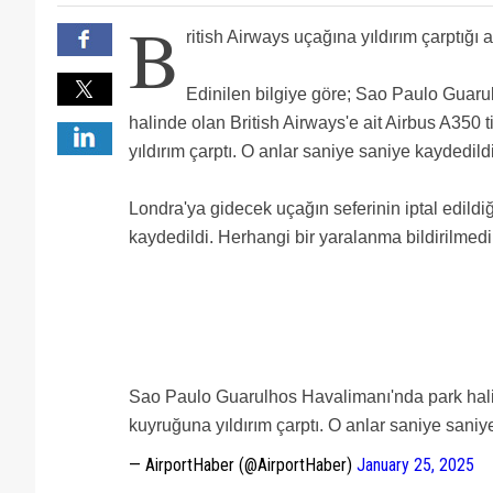
B
ritish Airways uçağına yıldırım çarptığı 
Edinilen bilgiye göre; Sao Paulo Guar
halinde olan British Airways'e ait Airbus A350 
yıldırım çarptı. O anlar saniye saniye kaydedildi
Londra'ya gidecek uçağın seferinin iptal edildi
kaydedildi. Herhangi bir yaralanma bildirilmedi
Sao Paulo Guarulhos Havalimanı'nda park halind
kuyruğuna yıldırım çarptı. O anlar saniye saniy
— AirportHaber (@AirportHaber)
January 25, 2025