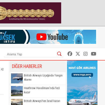
DİĞER HABERLER
5:42
British Airways Uçağında Yangın
Alarmı
Heathrow Havalimanı'nda feci
kaza!
British Airways'ten İsrail kararı