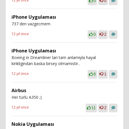
12 yıl önce
0
0
iPhone Uygulaması
737 den vazgecmem
12 yıl önce
0
2
iPhone Uygulaması
Boeing in Dreamliner lari tam anlamiyla hayal
kirikligindan baska birsey olmamistir..
12 yıl önce
8
1
Airbus
Her türlü A350 ;)
12 yıl önce
11
2
Nokia Uygulaması