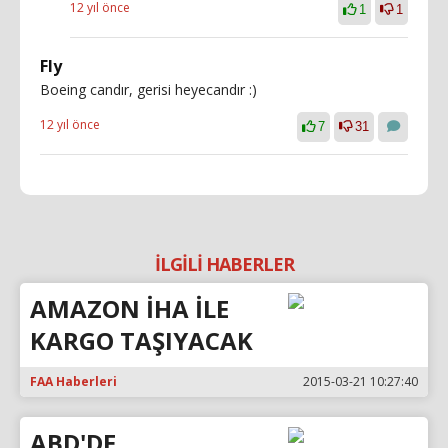
12 yıl önce
1
1
Fly
Boeing candır, gerisi heyecandır :)
12 yıl önce
7
31
İLGİLİ HABERLER
AMAZON İHA İLE
KARGO TAŞIYACAK
FAA Haberleri
2015-03-21 10:27:40
ABD'DE