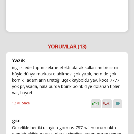
YORUMLAR (13)
Yazik
ingilizcede topun sekme efekti olarak kullanılan bir ismin
böyle dünya markası olabilmesi çok yazık, hem de çok
komik.. adamların ürettiği uçak kayboldu yav, koca 7777
yok piyasada, hala burda boink boink diye dolanan tipler
var, hayret..
12 yıl önce
1
0
gcc
Oncelikle her iki ucagida gormus 787 halen ucurmakta
olan bir ekibin parcasi olarak simdiye kadar yorum yapan