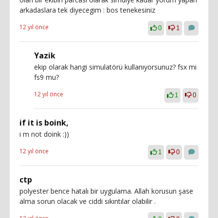
arkadaslara tek diyecegim : bos tenekesiniz
12 yıl önce
0
1
Yazik
ekip olarak hangi simulatörü kullanıyorsunuz? fsx mi
fs9 mu?
12 yıl önce
1
0
if it is boink,
i m not doink :))
12 yıl önce
1
0
ctp
polyester bence hatalı bir uygulama. Allah korusun şase
alma sorun olacak ve ciddi sıkıntılar olabilir .