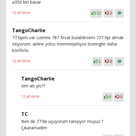
a350 bin basar
12 yıl önce
12
2
TangoCharlie
77 tipim var üzerine 787 fırsat bulabilirsem 737 tipi almak
istiyorum. airline yolcu memnniyetiyse boeingler daha
konforlu
12 yıl önce
1
0
TangoCharlie
slm als pls??
12 yıl önce
0
0
TC
Ben de 77'de uçuyorum tanışıyor muyuz ?
Çıkaramadım