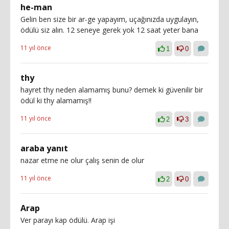
he-man
Gelin ben size bir ar-ge yapayım, uçağınızda uygulayın,
ödülü siz alın. 12 seneye gerek yok 12 saat yeter bana
11 yıl önce
1
0
thy
hayret thy neden alamamış bunu? demek ki güvenilir bir
ödül ki thy alamamış!!
11 yıl önce
2
3
araba yanıt
nazar etme ne olur çalış senin de olur
11 yıl önce
2
0
Arap
Ver parayı kap ödülü. Arap işi