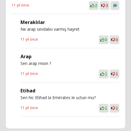
11 yıl önce
2
3
Meraklılar
Ne arap sevdalısı varmış hayret
11 yıl önce
0
0
Arap
Sen arap mısın ?
11 yıl önce
1
1
Etihad
Sen hic Etihad la Emirrates le uctun mu?
11 yıl önce
1
1