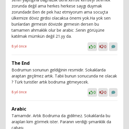
zorunda değil ama herkes herkese saygı duymak
zorundadır.Ben de pek haz etmiyorum ama socuçta
ülkemize döviz girdisi olacaksa önemi yok.Ha yok sen
bunlardan girmesin dövizde girmesin dersen bu
tamamen ahmaklık olur be arabic .Senin görüşüne
katılmak mümkün değil 21.yy da.
8 yıl önce
0
0
The End
Bodrumun sonunun geldiğinin resmidir. Sokaklarda
araptan geçilmez artık. Tabii bunun sonucunda ne olacak
? Türk turistler artık bodruma gitmeyecek.
8 yıl önce
0
0
Arabic
Tamamdır. Artık Bodruma da gidilmez. Sokaklarda bu
arapları kim görmek ister. Paranın verdiği şımarıklık da
cabası.