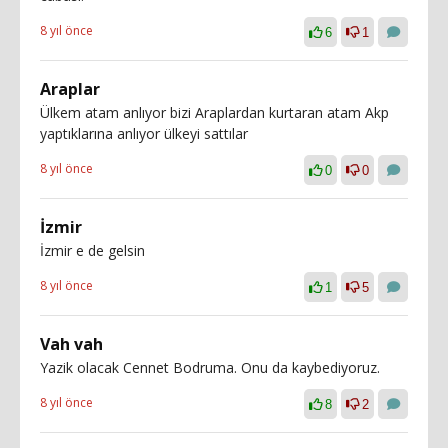
8 yıl önce
6
1
Araplar
Ülkem atam anlıyor bizi Araplardan kurtaran atam Akp
yaptıklarına anlıyor ülkeyi sattılar
8 yıl önce
0
0
İzmir
İzmir e de gelsin
8 yıl önce
1
5
Vah vah
Yazik olacak Cennet Bodruma. Onu da kaybediyoruz.
8 yıl önce
8
2