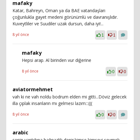
mafaky
Katar, Bahreyn, Oman ya da BAE vatandaşları
çoğunlukla gayet medeni görünümlü ve davranışlıdır.
Kuveytliler ve Suudiler uzak dursun, daha iyi!...
8 yıl önce
1
1
mafaky
Hepsi arap. Al birinden vur diğerine
8 yıl önce
0
0
aviatormehmet
vah ki ne vah noldu bodrum elden mi gitti...Döviz gelecek
illa çıplak insanların mı gelmesi lazım:::(((
8 yıl önce
0
0
arabic
senin yaptığına bağnazlık denir.kimse kimseyi sevmek