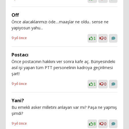
Off
Önce alacaklarımızı öde....maaşlar ne oldu.. sense ne
yapiyosun yahu...
9 yıl önce
1
0
Postacı
Önce postacının hakkını ver sonra kafe aç. Bünyesindeki
asıl işi yapan tüm PTT personelinin kadroya geçirilmesi
şart!
9 yıl önce
1
0
Yani?
Bu emekli asker milletini anlayan var mı? Paşa ne yapmış
şimdi?
9 yıl önce
8
0