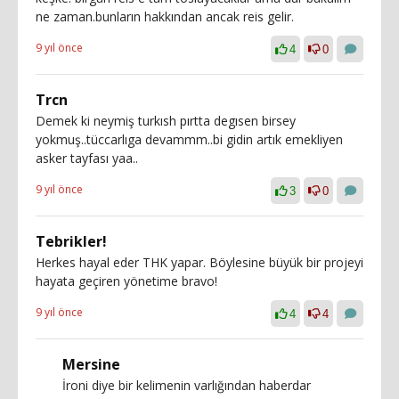
ne zaman.bunların hakkından ancak reis gelir.
9 yıl önce
4
0
Trcn
Demek ki neymiş turkısh pırtta degısen birsey
yokmuş..tüccarlıga devammm..bi gidin artık emekliyen
asker tayfası yaa..
9 yıl önce
3
0
Tebrikler!
Herkes hayal eder THK yapar. Böylesine büyük bir projeyi
hayata geçiren yönetime bravo!
9 yıl önce
4
4
Mersine
İroni diye bir kelimenin varlığından haberdar