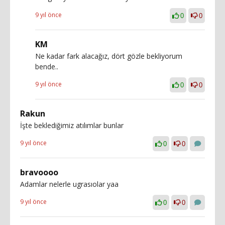
9 yıl önce
0
0
KM
Ne kadar fark alacağız, dört gözle bekliyorum
bende..
9 yıl önce
0
0
Rakun
İşte beklediğimiz atılımlar bunlar
9 yıl önce
0
0
bravoooo
Adamlar nelerle ugrasıolar yaa
9 yıl önce
0
0