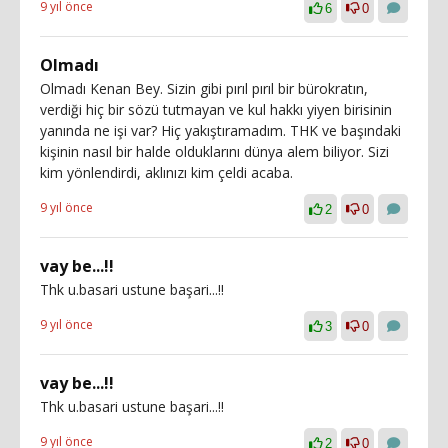
9 yıl önce
6
0
Olmadı
Olmadı Kenan Bey. Sizin gibi pırıl pırıl bir bürokratın,
verdiği hiç bir sözü tutmayan ve kul hakkı yiyen birisinin
yanında ne işi var? Hiç yakıştıramadım. THK ve başındaki
kişinin nasıl bir halde olduklarını dünya alem biliyor. Sizi
kim yönlendirdi, aklınızı kim çeldi acaba.
9 yıl önce
2
0
vay be...!!
Thk u.basari ustune başari...!!
9 yıl önce
3
0
vay be...!!
Thk u.basari ustune başari...!!
9 yıl önce
2
0