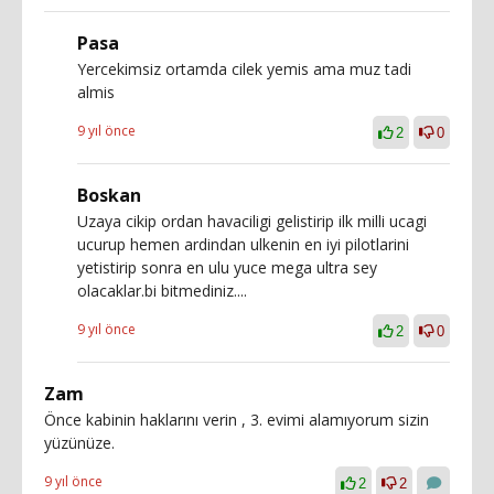
Pasa
Yercekimsiz ortamda cilek yemis ama muz tadi
almis
9 yıl önce
2
0
Boskan
Uzaya cikip ordan havaciligi gelistirip ilk milli ucagi
ucurup hemen ardindan ulkenin en iyi pilotlarini
yetistirip sonra en ulu yuce mega ultra sey
olacaklar.bi bitmediniz....
9 yıl önce
2
0
Zam
Önce kabinin haklarını verin , 3. evimi alamıyorum sizin
yüzünüze.
9 yıl önce
2
2