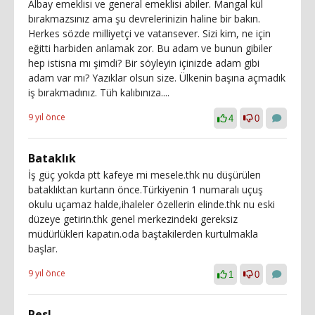
Albay emeklisi ve general emeklisi abiler. Mangal kül
bırakmazsınız ama şu devrelerinizin haline bir bakın.
Herkes sözde milliyetçi ve vatansever. Sizi kim, ne için
eğitti harbiden anlamak zor. Bu adam ve bunun gibiler
hep istisna mı şimdi? Bir söyleyin içinizde adam gibi
adam var mı? Yazıklar olsun size. Ülkenin başına açmadık
iş bırakmadınız. Tüh kalıbınıza....
9 yıl önce
4
0
Bataklık
İş güç yokda ptt kafeye mi mesele.thk nu düşürülen
bataklıktan kurtarın önce.Türkiyenin 1 numaralı uçuş
okulu uçamaz halde,ihaleler özellerin elinde.thk nu eski
düzeye getirin.thk genel merkezindeki gereksiz
müdürlükleri kapatın.oda baştakilerden kurtulmakla
başlar.
9 yıl önce
1
0
Pes!