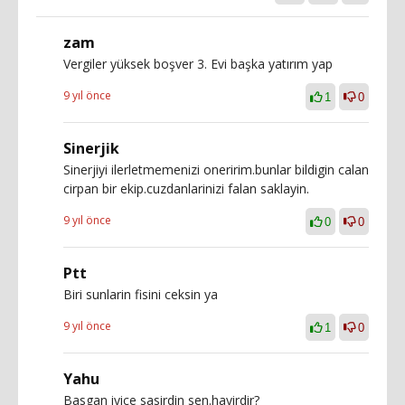
zam
Vergiler yüksek boşver 3. Evi başka yatırım yap
9 yıl önce
1
0
Sinerjik
Sinerjiyi ilerletmemenizi oneririm.bunlar bildigin calan
cirpan bir ekip.cuzdanlarinizi falan saklayin.
9 yıl önce
0
0
Ptt
Biri sunlarin fisini ceksin ya
9 yıl önce
1
0
Yahu
Basgan iyice sasirdin sen.hayirdir?