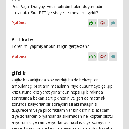
Pes Paşa! Dünyayı yedin bitirdin halen doyamadın
saltanata. Sıra PTT'ye sirayet etmeye mi geldi?
9 yıl önce
0
0
PTT kafe
Tören mi yapmışlar bunun için gerçekten?
9 yıl önce
0
0
çiftlik
sağlık bakanlığında söz verdiği halde helikopter
ambulansçı pilotların maaşlarını niye düşürmeye çalışıp
kriz üstüne kriz yaratıyorlar dün hepsi işi bırakınca
sonrasında bakan sert çıkınca niye geri adımatmak
zorunda kalıyorlar bir soraydınız.illaki maaşınızı
düşürecem veya pilot fazlam var bir kısmınızı atacam
diye zorlarken biryandanda sıkılmadan helikopter pilotu
arıyorum diye ilan veriyorlar bu nasıl iş diye soraydınız
keşke. birgün reis e tam toslayacaklar ama dur bakalım