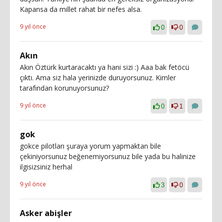
Kapansa da millet rahat bir nefes alsa.
9 yıl önce
0
0
Akın
Akın Öztürk kurtaracaktı ya hani sizi :) Aaa bak fetöcü
çıktı. Ama siz hala yerinizde duruyorsunuz. Kimler
tarafından korunuyorsunuz?
9 yıl önce
0
1
gok
gokce pilotları şuraya yorum yapmaktan bile
çekiniyorsunuz beğenemiyorsunuz bile yada bu halinize
ilgisizsiniz herhal
9 yıl önce
3
0
Asker abişler