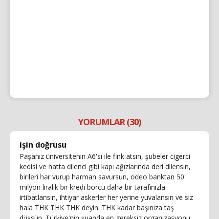
YORUMLAR (30)
işin doğrusu
Paşanız üniversitenin A6'sı ile fink atsın, şubeler cigerci
kedisi ve hatta dilenci gibi kapı ağızlarında deri dilensin,
birileri har vurup harman savursun, odeo banktan 50
milyon liralık bir kredi borcu daha bir tarafınızla
irtibatlansın, ihtiyar askerler her yerine yuvalansın ve siz
hala THK THK THK deyin. THK kadar başınıza taş
düşsün. Türkiye'nin şuanda en gereksiz organizasyonu.