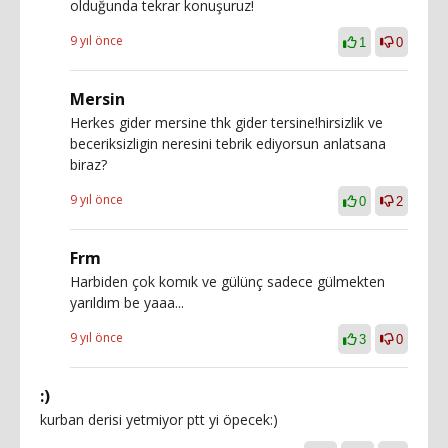
olduğunda tekrar konuşuruz!
9 yıl önce
1
0
Mersin
Herkes gider mersine thk gider tersine!hirsizlik ve
beceriksizligin neresini tebrik ediyorsun anlatsana
biraz?
9 yıl önce
0
2
Frm
Harbiden çok komık ve gülünç sadece gülmekten
yarıldım be yaaa...
9 yıl önce
3
0
:)
kurban derisi yetmiyor ptt yi öpecek:)