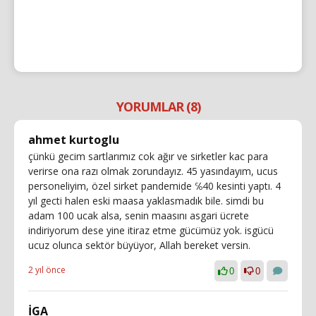
YORUMLAR (8)
ahmet kurtoglu
çünkü gecim sartlarımız cok ağır ve sirketler kac para
verirse ona razı olmak zorundayız. 45 yasındayım, ucus
personeliyim, özel sirket pandemide ℅40 kesinti yaptı. 4
yıl gecti halen eski maasa yaklasmadık bile. simdi bu
adam 100 ucak alsa, senin maasını asgari ücrete
indiriyorum dese yine itiraz etme gücümüz yok. isgücü
ucuz olunca sektör büyüyor, Allah bereket versin.
2 yıl önce
0
0
İGA