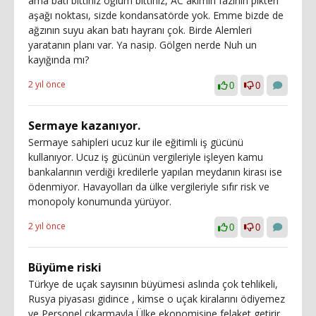
ama batı bittiniz oğlum bittiniz, AC akımın fazının pikten
aşağı noktası, sizde kondansatörde yok. Emme bizde de
ağzının suyu akan batı hayranı çok. Birde Alemleri
yaratanın planı var. Ya nasip. Gölgen nerde Nuh un
kayığında mı?
2 yıl önce
0
0
Sermaye kazanıyor.
Sermaye sahipleri ucuz kur ile eğitimli iş gücünü
kullanıyor. Ucuz iş gücünün vergileriyle işleyen kamu
bankalarının verdiği kredilerle yapılan meydanın kirası ise
ödenmiyor. Havayolları da ülke vergileriyle sıfır risk ve
monopoly konumunda yürüyor.
2 yıl önce
0
0
Büyüme riski
Türkye de uçak sayısının büyümesi aslında çok tehlikeli,
Rusya piyasası gidince , kimse o uçak kiralarını ödiyemez
ve Personel çıkarmayla Ülke ekonomisine felaket getirir.