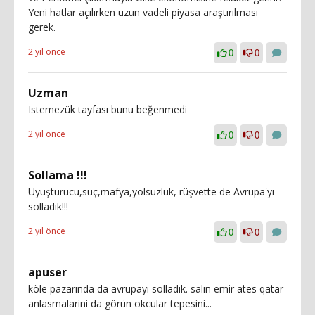
Yeni hatlar açılırken uzun vadeli piyasa araştırılması
gerek.
2 yıl önce
0
0
Uzman
Istemezük tayfası bunu beğenmedi
2 yıl önce
0
0
Sollama !!!
Uyuşturucu,suç,mafya,yolsuzluk, rüşvette de Avrupa'yı
solladık!!!
2 yıl önce
0
0
apuser
köle pazarında da avrupayı solladık. salın emir ates qatar
anlasmalarini da görün okcular tepesini...