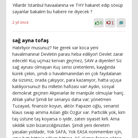
Yıllardır İstanbul havaalanına ve THY hakaret edip sövüp
sayanlar bakalım bu habere ne diyecek ?
2 yıl önce
0
1
sağ ayna tofaş
Hatırlıyor musunuz? Ne gerek var koca yeni
havalimanına! Devletin parası heba ediliyor! Devlet zarar
edecek! Kuş uçmaz kervan geçmez, SAW a diyenler! Siz
sağ aynası olmayan Kuş serisi üretenlerin, kayığında
kürek çekin, şimdi o havalimanından en çok faydalanan
da sizsiniz, orada çalışıyor, para kazanıyor, hatta uçuşa
katılıyorsunuz! Bu milletin hafızası var! Aydın, sosyal
demokrat geçinen Akpınarlar ile manipüle olmuşlar hariç.
Ahlak yahu! Şimdi bir senaryo daha var; yönetmen
Tuzayad, finansör koyun, aktör Papazın oğlu, senarist
klaus swap amma Aslan gibi Özgür var. Particilik yok, kim
taş üstüne taş koyarsa o iyidir, zaten siyaset kirli. Ama
sıkıldık sizin bizanzcılığınızdan. Şimdi yeni denetim
yasaları yoldadır, Yok SAFA, Yok EASA nonmember için,