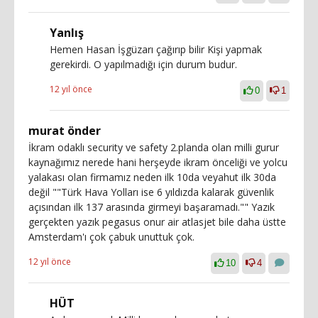
Yanlış
Hemen Hasan İşgüzarı çağırıp bilir Kişi yapmak
gerekirdi. O yapılmadığı için durum budur.
12 yıl önce
0
1
murat önder
İkram odaklı security ve safety 2.planda olan milli gurur
kaynağımız nerede hani herşeyde ikram önceliği ve yolcu
yalakası olan firmamız neden ilk 10da veyahut ilk 30da
değil ""Türk Hava Yolları ise 6 yıldızda kalarak güvenlik
açısından ilk 137 arasında girmeyi başaramadı."" Yazık
gerçekten yazık pegasus onur air atlasjet bile daha üstte
Amsterdam'ı çok çabuk unuttuk çok.
12 yıl önce
10
4
HÜT