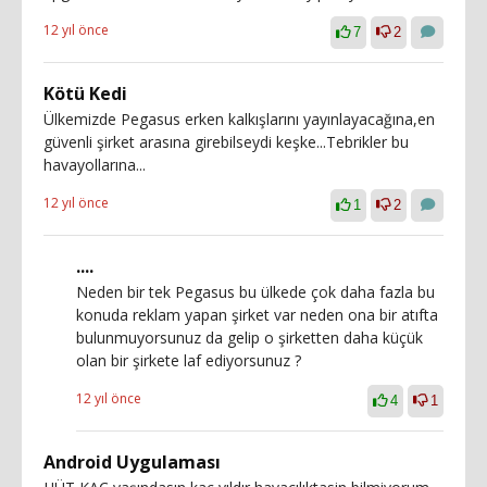
12 yıl önce
7
2
Kötü Kedi
Ülkemizde Pegasus erken kalkışlarını yayınlayacağına,en
güvenli şirket arasına girebilseydi keşke...Tebrikler bu
havayollarına...
12 yıl önce
1
2
....
Neden bir tek Pegasus bu ülkede çok daha fazla bu
konuda reklam yapan şirket var neden ona bir atıfta
bulunmuyorsunuz da gelip o şirketten daha küçük
olan bir şirkete laf ediyorsunuz ?
12 yıl önce
4
1
Android Uygulaması