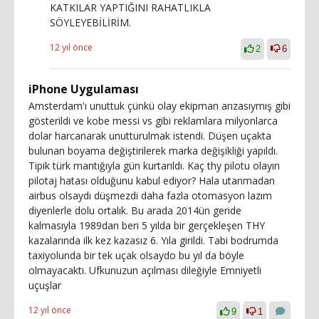
KATKILAR YAPTIĞINI RAHATLIKLA
SÖYLEYEBİLİRİM.
12 yıl önce
2
6
iPhone Uygulaması
Amsterdam'ı unuttuk çünkü olay ekipman arızasıymış gibi
gösterildi ve kobe messi vs gibi reklamlara milyonlarca
dolar harcanarak unutturulmak istendi. Düşen uçakta
bulunan boyama değiştirilerek marka değişikliği yapıldı.
Tipik türk mantığıyla gün kurtarıldı. Kaç thy pilotu olayın
pilotaj hatası olduğunu kabul ediyor? Hala utanmadan
airbus olsaydı düşmezdi daha fazla otomasyon lazım
diyenlerle dolu ortalık. Bu arada 2014ün geride
kalmasıyla 1989dan beri 5 yılda bir gerçekleşen THY
kazalarında ilk kez kazasız 6. Yıla girildi. Tabi bodrumda
taxiyolunda bir tek uçak olsaydo bu yıl da böyle
olmayacaktı. Ufkunuzun açılması dileğiyle Emniyetli
uçuşlar
12 yıl önce
9
1