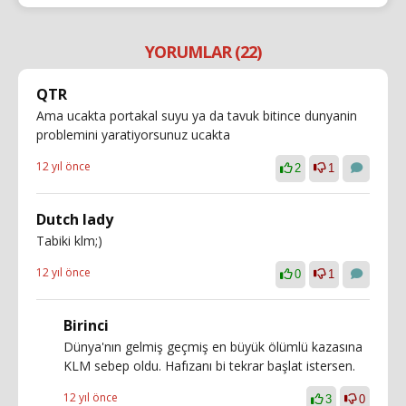
YORUMLAR (22)
QTR
Ama ucakta portakal suyu ya da tavuk bitince dunyanin
problemini yaratiyorsunuz ucakta
12 yıl önce
2
1
Dutch lady
Tabiki klm;)
12 yıl önce
0
1
Birinci
Dünya'nın gelmiş geçmiş en büyük ölümlü kazasına
KLM sebep oldu. Hafızanı bi tekrar başlat istersen.
12 yıl önce
3
0