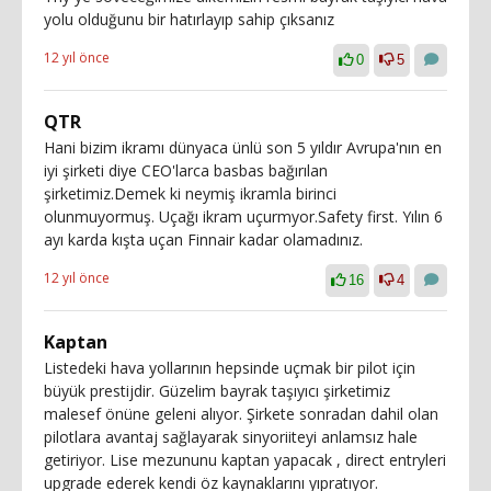
yolu olduğunu bir hatırlayıp sahip çıksanız
12 yıl önce
0
5
QTR
Hani bizim ikramı dünyaca ünlü son 5 yıldır Avrupa'nın en
iyi şirketi diye CEO'larca basbas bağırılan
şirketimiz.Demek ki neymiş ikramla birinci
olunmuyormuş. Uçağı ikram uçurmyor.Safety first. Yılın 6
ayı karda kışta uçan Finnair kadar olamadınız.
12 yıl önce
16
4
Kaptan
Listedeki hava yollarının hepsinde uçmak bir pilot için
büyük prestijdir. Güzelim bayrak taşıyıcı şirketimiz
malesef önüne geleni alıyor. Şirkete sonradan dahil olan
pilotlara avantaj sağlayarak sinyoriiteyi anlamsız hale
getiriyor. Lise mezununu kaptan yapacak , direct entryleri
upgrade ederek kendi öz kaynaklarını yıpratıyor.