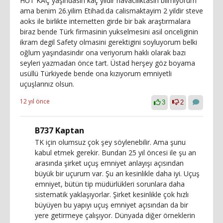
HÜT KAÇ yaşındasın kaç yıldır havacılıktasin bilmiyorum
ama benim 26.yilim Etihad.da calismaktayim 2 yildir steve
aoks ile birlikte internetten girde bir bak araştırmalara
biraz bende Türk firmasinin yukselmesini asil onceliginin
ikram degil Safety olmasini gerektigini soyluyorum belki
oğlum yaşındasindır ona veriyorum haklı olarak bazı
seyleri yazmadan önce tart. Üstad herşey göz boyama
usüllü Türkiyede bende ona kızıyorum emniyetli
uçuşlarınız olsun.
12 yıl önce
3
2
B737 Kaptan
TK için olumsuz çok şey söylenebilir. Ama şunu
kabul etmek gerekir. Bundan 25 yıl öncesi ile şu an
arasında şirket uçuş emniyet anlayışı açısından
büyük bir uçurum var. Şu an kesinlikle daha iyi. Uçuş
emniyet, bütün tip müdürlükleri sorunlara daha
sistematik yaklaşıyorlar. Şirket kesinlikle çok hızlı
büyüyen bu yapıyı uçuş emniyet açısından da bir
yere getirmeye çalışıyor. Dünyada diğer örneklerin