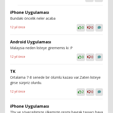
iPhone Uygulaması
Bundaki öncelik neler acaba
12 yıl önce
0
0
Android Uygulaması
Malaysia neden listeye girememis ki :P
12 yıl önce
0
0
TK
Ortalama 7-8 senede bir ölümlü kazası var.Zaten listeye
girse sürpriz olurdu.
12 yıl önce
2
0
iPhone Uygulaması
Thy ye söveceğimize ülkemizin resmi bayrak taşıyıcı hava