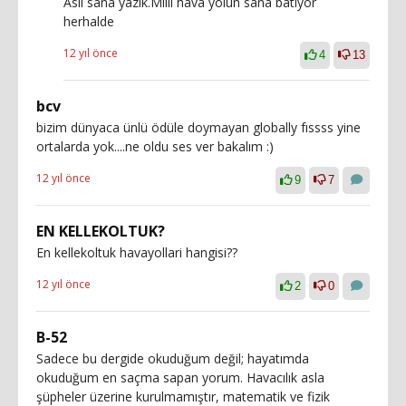
Asıl sana yazık.Milli hava yolun sana batıyor
herhalde
12 yıl önce
4
13
bcv
bizim dünyaca ünlü ödüle doymayan globally fıssss yine
ortalarda yok....ne oldu ses ver bakalım :)
12 yıl önce
9
7
EN KELLEKOLTUK?
En kellekoltuk havayollari hangisi??
12 yıl önce
2
0
B-52
Sadece bu dergide okuduğum değil; hayatımda
okuduğum en saçma sapan yorum. Havacılık asla
şüpheler üzerine kurulmamıştır, matematik ve fizik