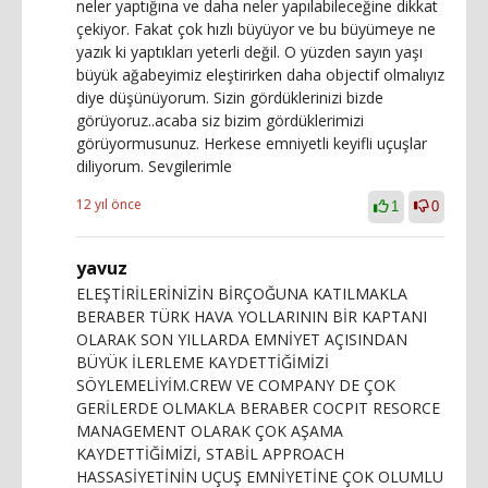
neler yaptığına ve daha neler yapılabileceğine dikkat
çekiyor. Fakat çok hızlı büyüyor ve bu büyümeye ne
yazık ki yaptıkları yeterli değil. O yüzden sayın yaşı
büyük ağabeyimiz eleştirirken daha objectif olmalıyız
diye düşünüyorum. Sizin gördüklerinizi bizde
görüyoruz..acaba siz bizim gördüklerimizi
görüyormusunuz. Herkese emniyetli keyifli uçuşlar
diliyorum. Sevgilerimle
12 yıl önce
1
0
yavuz
ELEŞTİRİLERİNİZİN BİRÇOĞUNA KATILMAKLA
BERABER TÜRK HAVA YOLLARININ BİR KAPTANI
OLARAK SON YILLARDA EMNİYET AÇISINDAN
BÜYÜK İLERLEME KAYDETTİĞİMİZİ
SÖYLEMELİYİM.CREW VE COMPANY DE ÇOK
GERİLERDE OLMAKLA BERABER COCPIT RESORCE
MANAGEMENT OLARAK ÇOK AŞAMA
KAYDETTİĞİMİZİ, STABİL APPROACH
HASSASİYETİNİN UÇUŞ EMNİYETİNE ÇOK OLUMLU