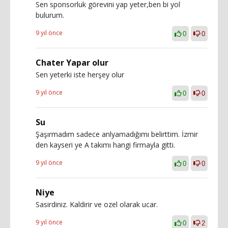
Sen sponsorluk görevini yap yeter,ben bi yol
bulurum.
9 yıl önce
0
0
Chater Yapar olur
Sen yeterki iste herşey olur
9 yıl önce
0
0
Su
Şaşırmadım sadece anlyamadığımı belirttim. İzmir
den kayseri ye A takımı hangi firmayla gitti.
9 yıl önce
0
0
Niye
Sasirdiniz. Kaldirir ve ozel olarak ucar.
9 yıl önce
0
2