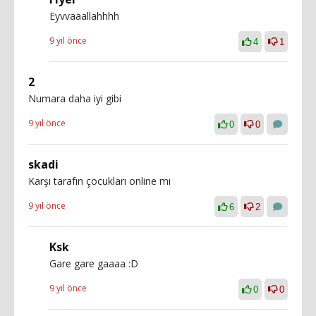
Eyvvaaallahhhh
9 yıl önce
4
1
2
Numara daha iyi gibi
9 yıl önce
0
0
skadi
Karşı tarafın çocukları online mı
9 yıl önce
6
2
Ksk
Gare gare gaaaa :D
9 yıl önce
0
0