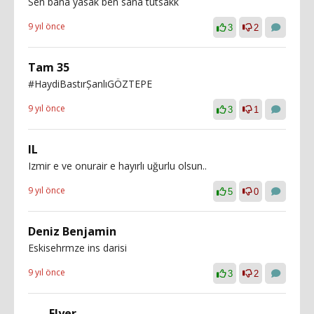
Sen bana yasak ben sana tutsakk
9 yıl önce
3
2
Tam 35
#HaydiBastırȘanlıGÖZTEPE
9 yıl önce
3
1
IL
Izmir e ve onurair e hayırlı uğurlu olsun..
9 yıl önce
5
0
Deniz Benjamin
Eskisehrmze ins darisi
9 yıl önce
3
2
Flyer