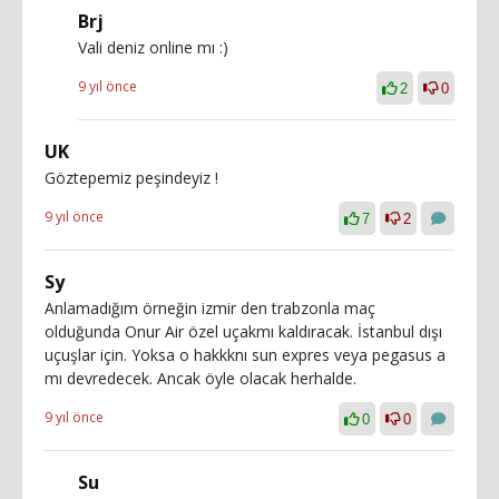
Brj
Vali deniz online mı :)
9 yıl önce
2
0
UK
Göztepemiz peşindeyiz !
9 yıl önce
7
2
Sy
Anlamadığım örneğin izmir den trabzonla maç
olduğunda Onur Air özel uçakmı kaldıracak. İstanbul dışı
uçuşlar için. Yoksa o hakkknı sun expres veya pegasus a
mı devredecek. Ancak öyle olacak herhalde.
9 yıl önce
0
0
Su