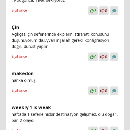
, Podgorica, Tivat bekliyoruz...
8 yıl önce
3
0
Çin
Açıkçası çin seferlerinde ekiplerin istirahati konusunu
düşünüyorum da.Eyvah inşallah gerekli konfigrasyon
doğru dürüst yapılır
8 yıl önce
0
0
makedon
harika olmuş
8 yıl önce
1
0
weekly 1 is weak
haftada 1 seferle hiçbir destinasyon gelişmez. ölü doğar ,
bari 2 olaydı