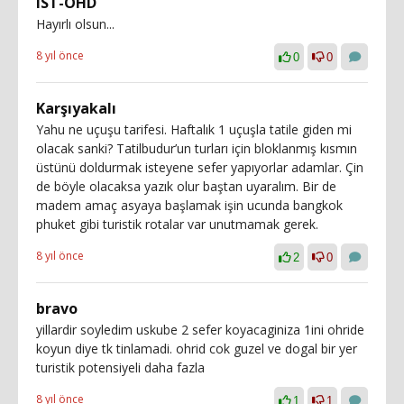
IST-OHD
Hayırlı olsun...
8 yıl önce
0
0
Karşıyakalı
Yahu ne uçuşu tarifesi. Haftalık 1 uçuşla tatile giden mi
olacak sanki? Tatilbudur’un turları için bloklanmış kısmın
üstünü doldurmak isteyene sefer yapıyorlar adamlar. Çin
de böyle olacaksa yazık olur baştan uyaralım. Bir de
madem amaç asyaya başlamak işin ucunda bangkok
phuket gibi turistik rotalar var unutmamak gerek.
8 yıl önce
2
0
bravo
yillardir soyledim uskube 2 sefer koyacaginiza 1ini ohride
koyun diye tk tinlamadi. ohrid cok guzel ve dogal bir yer
turistik potensiyeli daha fazla
8 yıl önce
1
1