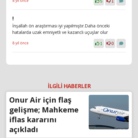
8 yıl önce
5
1
!
İnşallah ön araştırması iyi yapılmıştır.Daha önceki
hatalarda uzak emniyetli ve kazanclı uçuşlar olur
8 yıl önce
1
0
İLGİLİ HABERLER
Onur Air için flaş
gelişme; Mahkeme
iflas kararını
açıkladı