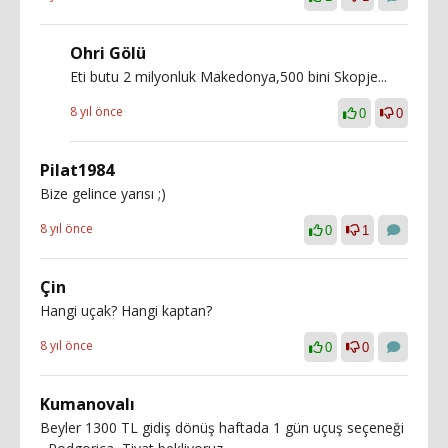
Ohri Gölü
Eti butu 2 milyonluk Makedonya,500 bini Skopje...
8 yıl önce
0
0
Pilat1984
Bize gelince yarısı ;)
8 yıl önce
0
1
Çin
Hangi uçak? Hangi kaptan?
8 yıl önce
0
0
Kumanovalı
Beyler 1300 TL gidiş dönüş haftada 1 gün uçuş seçeneği