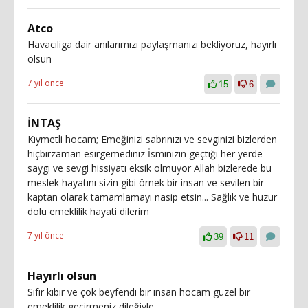
Atco
Havacıliga dair anılarımızı paylaşmanızı bekliyoruz, hayırlı
olsun
7 yıl önce
15
6
İNTAŞ
Kıymetli hocam; Emeğinizi sabrınızı ve sevginizi bizlerden
hiçbirzaman esirgemediniz İsminizin geçtiği her yerde
saygı ve sevgi hissiyatı eksik olmuyor Allah bizlerede bu
meslek hayatını sizin gibi örnek bir insan ve sevilen bir
kaptan olarak tamamlamayı nasip etsin... Sağlık ve huzur
dolu emeklilik hayati dilerim
7 yıl önce
39
11
Hayırlı olsun
Sıfır kibir ve çok beyfendi bir insan hocam güzel bir
emeklilik geçirmeniz dileğiyle