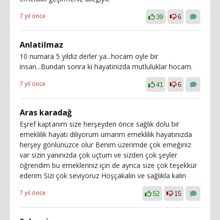
7 yıl önce
39
6
Anlatilmaz
10 numara 5 yildiz derler ya...hocam oyle bir
insan...Bundan sonra ki hayatinizda mutluluklar hocam.
7 yıl önce
41
6
Aras karadağ
Eşref kaptanım size herşeyden önce sağlık dolu bir
emeklilik hayatı diliyorum umarım emeklilik hayatınızda
herşey gönlünüzce olur Benim üzerimde çok emeğiniz
var sizin yanınızda çok uçtum ve sizden çok şeyler
öğrendim bu emekleriniz için de ayrıca size çok teşekkür
ederim Sizi çok seviyoruz Hoşçakalın ve sağlıkla kalın
7 yıl önce
52
15