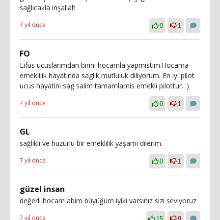
sağlıcakla inşallah
7 yıl önce
0
1
FO
Lifus ucuslarimdan birini hocamla yapmistim.Hocama
emeklilik hayatinda saglik,mutluluk diliyorum. En iyi pilot
ucus hayatini sag salim tamamlamis emekli pilottur. :)
7 yıl önce
0
1
GL
sağlıklı ve huzurlu bir emeklilik yaşamı dilerim.
7 yıl önce
0
1
güzel insan
değerli hocam abim büyüğüm iyiki varsınız sizi seviyoruz
7 yıl önce
15
9