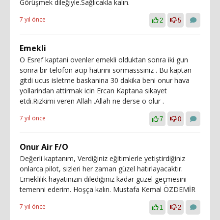
Görüşmek dileğiyle.Sağlıcakla kalın.
7 yıl önce
2
5
Emekli
O Esref kaptani ovenler emekli olduktan sonra iki gun
sonra bir telofon acip hatirini sormasssiniz . Bu kaptan
gitdi ucus isletme baskanina 30 dakika beni onur hava
yollarindan attirmak icin Ercan Kaptana sikayet
etdi.Rizkimi veren Allah .Allah ne derse o olur .
7 yıl önce
7
0
Onur Air F/O
Değerli kaptanım, Verdiğiniz eğitimlerle yetiştirdiğiniz
onlarca pilot, sizleri her zaman güzel hatırlayacaktır.
Emeklilik hayatınızın dilediğiniz kadar güzel geçmesini
temenni ederim. Hoşça kalın. Mustafa Kemal ÖZDEMİR
7 yıl önce
1
2