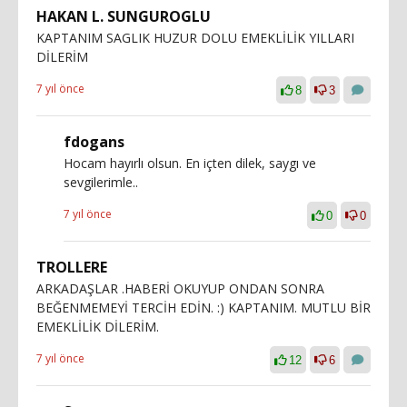
HAKAN L. SUNGUROGLU
KAPTANIM SAGLIK HUZUR DOLU EMEKLİLİK YILLARI
DİLERİM
7 yıl önce
8
3
fdogans
Hocam hayırlı olsun. En içten dilek, saygı ve
sevgilerimle..
7 yıl önce
0
0
TROLLERE
ARKADAŞLAR .HABERİ OKUYUP ONDAN SONRA
BEĞENMEMEYİ TERCİH EDİN. :) KAPTANIM. MUTLU BİR
EMEKLİLİK DİLERİM.
7 yıl önce
12
6