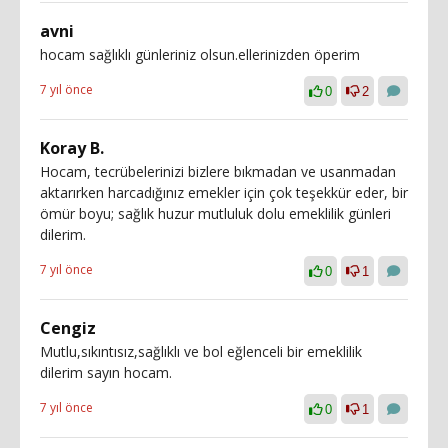
avni
hocam sağlıklı günleriniz olsun.ellerinizden öperim
7 yıl önce
0
2
Koray B.
Hocam, tecrübelerinizi bizlere bıkmadan ve usanmadan
aktarırken harcadığınız emekler için çok teşekkür eder, bir
ömür boyu; sağlık huzur mutluluk dolu emeklilik günleri
dilerim.
7 yıl önce
0
1
Cengiz
Mutlu,sıkıntısız,sağlıklı ve bol eğlenceli bir emeklilik
dilerim sayın hocam.
7 yıl önce
0
1