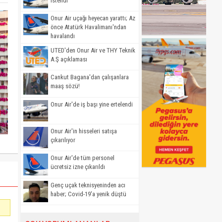
istendi
Onur Air uçağı heyecan yarattı; Az
önce Atatürk Havalimanı'ndan
havalandı
UTED'den Onur Air ve THY Teknik
A.Ş açıklaması
Cankut Bagana'dan çalışanlara
maaş sözü!
Onur Air'de iş başı yine ertelendi
Onur Air'in hisseleri satışa
çıkarılıyor
Onur Air'de tüm personel
ücretsiz izne çıkarıldı
Genç uçak teknisyeninden acı
haber; Covid-19'a yenik düştü