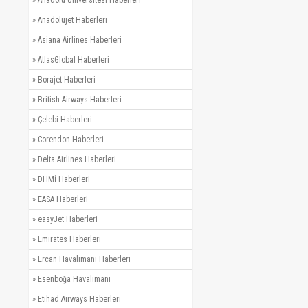
»
Anadolujet Haberleri
»
Asiana Airlines Haberleri
»
AtlasGlobal Haberleri
»
Borajet Haberleri
»
British Airways Haberleri
»
Çelebi Haberleri
»
Corendon Haberleri
»
Delta Airlines Haberleri
»
DHMİ Haberleri
»
EASA Haberleri
»
easyJet Haberleri
»
Emirates Haberleri
»
Ercan Havalimanı Haberleri
»
Esenboğa Havalimanı
»
Etihad Airways Haberleri