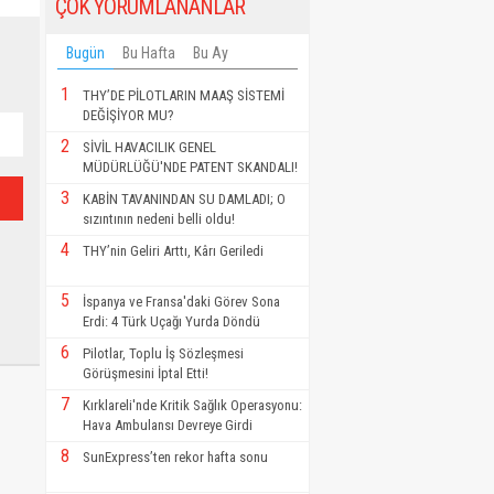
ÇOK YORUMLANANLAR
Bugün
Bu Hafta
Bu Ay
1
THY’DE PİLOTLARIN MAAŞ SİSTEMİ
DEĞİŞİYOR MU?
2
SİVİL HAVACILIK GENEL
MÜDÜRLÜĞÜ'NDE PATENT SKANDALI!
3
KABİN TAVANINDAN SU DAMLADI; O
sızıntının nedeni belli oldu!
4
THY’nin Geliri Arttı, Kârı Geriledi
5
İspanya ve Fransa'daki Görev Sona
Erdi: 4 Türk Uçağı Yurda Döndü
6
Pilotlar, Toplu İş Sözleşmesi
Görüşmesini İptal Etti!
7
Kırklareli'nde Kritik Sağlık Operasyonu:
Hava Ambulansı Devreye Girdi
8
SunExpress’ten rekor hafta sonu