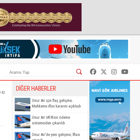
DİĞER HABERLER
0:42
Onur Air için flaş gelişme;
Mahkeme iflas kararını açıkladı
Onur Air IATA'nın ödeme
sisteminden çıkarıldı
Onur Air'de yeni gelişme; İflası