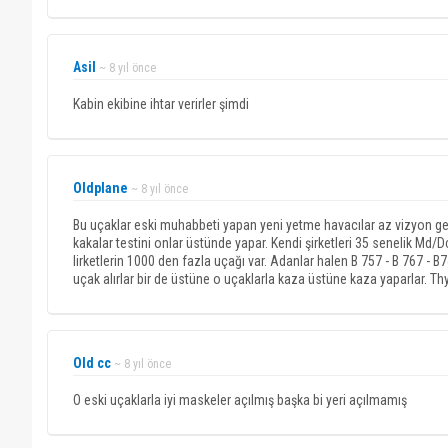
Asil
~ 8 yıl önce
Kabin ekibine ihtar verirler şimdi
Oldplane
~ 8 yıl önce
Bu uçaklar eski muhabbeti yapan yeni yetme havacılar az vizyon geli
kakalar testini onlar üstünde yapar. Kendi şirketleri 35 senelik Md/D
lirketlerin 1000 den fazla uçağı var. Adanlar halen B 757 - B 767 - 
uçak alırlar bir de üstüne o uçaklarla kaza üstüne kaza yaparlar. Thy 
Old cc
~ 8 yıl önce
O eski uçaklarla iyi maskeler açılmış başka bi yeri açılmamış