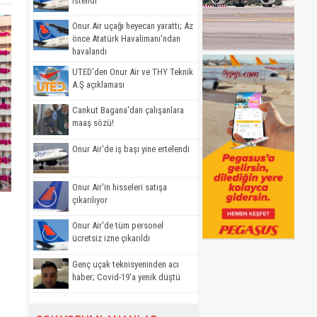
istendi
Onur Air uçağı heyecan yarattı; Az
önce Atatürk Havalimanı'ndan
havalandı
UTED'den Onur Air ve THY Teknik
A.Ş açıklaması
Cankut Bagana'dan çalışanlara
maaş sözü!
Onur Air'de iş başı yine ertelendi
Onur Air'in hisseleri satışa
çıkarılıyor
Onur Air'de tüm personel
ücretsiz izne çıkarıldı
Genç uçak teknisyeninden acı
haber; Covid-19'a yenik düştü