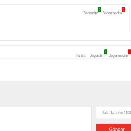
0
0
Beğendim
Beğenmedim
1
3
Yanıtla
Beğendim
Beğenmedim
Kalan karakter
1000
Gönder