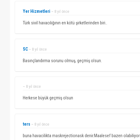
Yer Hizmetleri
~ 8 yıl önce
Türk sivil havacılığının en kötü şirketlerinden biri..
SC
~ 8 yıl önce
Basınçlandırma sorunu olmuş, geçmiş olsun.
~ 8 yıl önce
Herkese büyük geçmiş olsun
ters
~ 8 yıl önce
buna havacilikta maskrejectionask denir.Maalesef bazen olabiliyor 