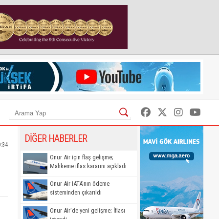
DİĞER HABERLER
0:34
Onur Air için flaş gelişme;
Mahkeme iflas kararını açıkladı
Onur Air IATA'nın ödeme
sisteminden çıkarıldı
Onur Air'de yeni gelişme; İflası