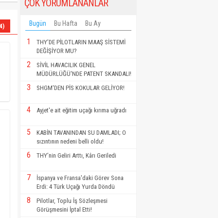
ÇOK YORUMLANANLAR
Bugün
Bu Hafta
Bu Ay
4)
1
THY’DE PİLOTLARIN MAAŞ SİSTEMİ
DEĞİŞİYOR MU?
2
SİVİL HAVACILIK GENEL
MÜDÜRLÜĞÜ'NDE PATENT SKANDALI!
3
SHGM'DEN PİS KOKULAR GELİYOR!
4
Ayjet'e ait eğitim uçağı kırıma uğradı
5
KABİN TAVANINDAN SU DAMLADI; O
sızıntının nedeni belli oldu!
6
THY’nin Geliri Arttı, Kârı Geriledi
7
İspanya ve Fransa'daki Görev Sona
Erdi: 4 Türk Uçağı Yurda Döndü
8
Pilotlar, Toplu İş Sözleşmesi
Görüşmesini İptal Etti!