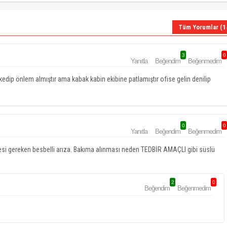
Tüm Yorumlar (1
3
0
Yanıtla
Beğendim
Beğenmedim
edip önlem almıştır ama kabak kabin ekibine patlamıştır ofise gelin denilip
0
0
Yanıtla
Beğendim
Beğenmedim
esi gereken besbelli arıza. Bakıma alınması neden TEDBİR AMAÇLI gibi süslü
2
0
Beğendim
Beğenmedim