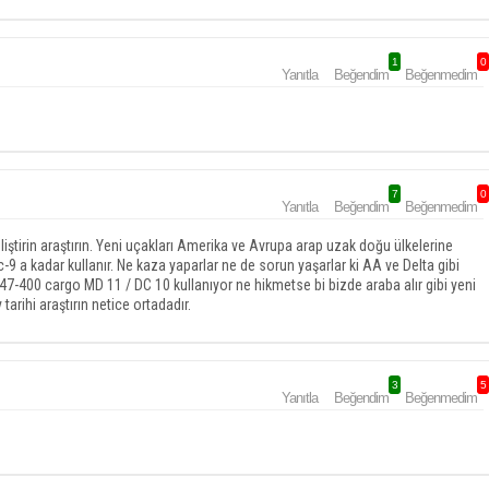
1
0
Yanıtla
Beğendim
Beğenmedim
7
0
Yanıtla
Beğendim
Beğenmedim
ştirin araştırın. Yeni uçakları Amerika ve Avrupa arap uzak doğu ülkelerine
c-9 a kadar kullanır. Ne kaza yaparlar ne de sorun yaşarlar ki AA ve Delta gibi
B747-400 cargo MD 11 / DC 10 kullanıyor ne hikmetse bi bizde araba alır gibi yeni
tarihi araştırın netice ortadadır.
3
5
Yanıtla
Beğendim
Beğenmedim