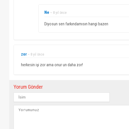
Ne
~ 8 yıl önce
Diyosun sen farkındamısın hangi bazen
zor
~ 8 yıl önce
herkesin işi zor ama onur un daha zor!
Yorum Gönder