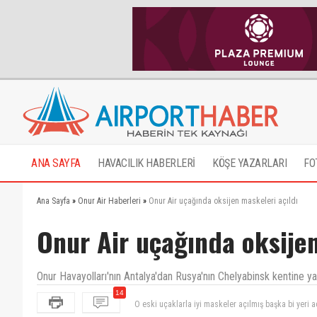
ANA SAYFA
HAVACILIK HABERLERİ
KÖŞE YAZARLARI
FO
Ana Sayfa
»
Onur Air Haberleri
»
Onur Air uçağında oksijen maskeleri açıldı
Onur Air uçağında oksijen
Onur Havayolları'nın Antalya'dan Rusya'nın Chelyabinsk kentine yap
14
Türk sivil havacılığının en kötü şirketlerinden biri..