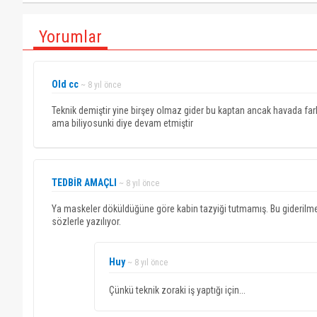
Yorumlar
Old cc
~ 8 yıl önce
Teknik demiştir yine birşey olmaz gider bu kaptan ancak havada fark
ama biliyosunki diye devam etmiştir
TEDBİR AMAÇLI
~ 8 yıl önce
Ya maskeler döküldüğüne göre kabin tazyiği tutmamış. Bu giderilm
sözlerle yazılıyor.
Huy
~ 8 yıl önce
Çünkü teknik zoraki iş yaptığı için...