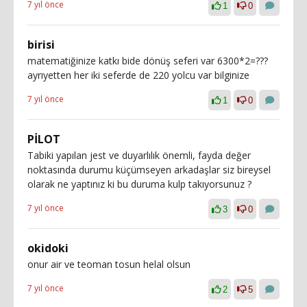
7 yıl önce
1
0
birisi
matematiğinize katkı bide dönüş seferi var 6300*2=???
ayrıyetten her iki seferde de 220 yolcu var bilginize
7 yıl önce
1
0
PİLOT
Tabiki yapılan jest ve duyarlılık önemli, fayda değer
noktasında durumu küçümseyen arkadaşlar siz bireysel
olarak ne yaptınız ki bu duruma kulp takıyorsunuz ?
7 yıl önce
3
0
okidoki
onur air ve teoman tosun helal olsun
7 yıl önce
2
5