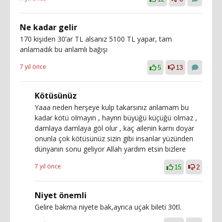
Ne kadar gelir
170 kişiden 30’ar TL alsanız 5100 TL yapar, tam
anlamadık bu anlamlı bağışı
7 yıl önce
5
13
Kötüsünüz
Yaaa neden herşeye kulp takarsınız anlamam bu
kadar kötü olmayın , hayrın büyüğü küçüğü olmaz ,
damlaya damlaya göl olur , kaç ailenin karnı doyar
onunla çok kötüsünüz sizin gibi insanlar yüzünden
dünyanın sonu geliyor Allah yardım etsin bizlere
7 yıl önce
15
2
Niyet önemli
Gelire bakma niyete bak,ayrıca uçak bileti 30tl.