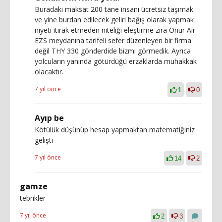
Buradaki maksat 200 tane insanı ücretsiz taşımak
ve yine burdan edilecek geliri bağış olarak yapmak
niyeti itirak etmeden niteliği eleştirme zira Onur Air
EZS meydanına tarifeli sefer düzenleyen bir firma
değil THY 330 gönderdide bizmi görmedik. Ayrıca
yolcuların yanında götürdüğü erzaklarda muhakkak
olacaktır.
7 yıl önce
1
0
Ayıp be
Kötülük düşünüp hesap yapmaktan matematiğiniz
gelişti
7 yıl önce
14
2
gamze
tebrikler
7 yıl önce
2
3