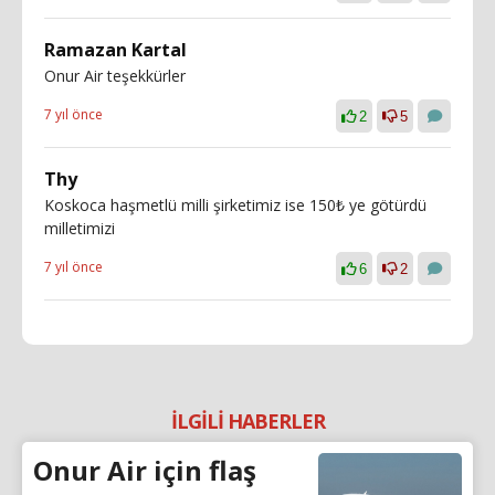
Ramazan Kartal
Onur Air teşekkürler
7 yıl önce
2
5
Thy
Koskoca haşmetlü milli şirketimiz ise 150₺ ye götürdü
milletimizi
7 yıl önce
6
2
İLGİLİ HABERLER
Onur Air için flaş