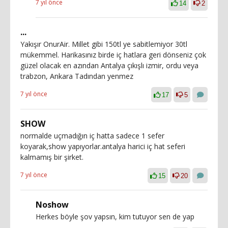
7 yıl önce
14
2
...
Yakışır OnurAir. Millet gibi 150tl ye sabitlemiyor 30tl
mükemmel. Harikasınız birde iç hatlara geri dönseniz çok
güzel olacak en azından Antalya çıkışlı izmir, ordu veya
trabzon, Ankara Tadından yenmez
7 yıl önce
17
5
SHOW
normalde uçmadığın iç hatta sadece 1 sefer
koyarak,show yapıyorlar.antalya harici iç hat seferi
kalmamış bir şirket.
7 yıl önce
15
20
Noshow
Herkes böyle şov yapsın, kim tutuyor sen de yap