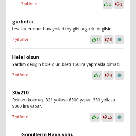
7 yıl önce
1
1
gurbetci
tesekurler onur havayollari thy gibi acgozlu degilsin
7 yıl önce
11
6
Helal olsun
Yardım dediğin böle olur, bileti 150lira yapmakla olmaz,
7 yıl önce
7
4
30x210
Reklam kokmuş. 321 yollasa 6300 yapar. 330 yollasa
9000 lira yapar.
7 yıl önce
6
15
Gönüllerin Hava yolu.