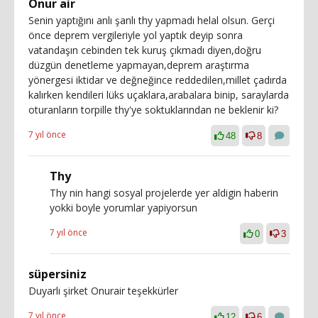
Onur air
Senin yaptığını anlı şanlı thy yapmadı helal olsun. Gerçi
önce deprem vergileriyle yol yaptık deyip sonra
vatandaşın cebinden tek kuruş çıkmadı diyen,doğru
düzgün denetleme yapmayan,deprem araştırma
yönergesi iktidar ve değneğince reddedilen,millet çadırda
kalırken kendileri lüks uçaklara,arabalara binip, saraylarda
oturanların torpille thy'ye soktuklarından ne beklenir ki?
7 yıl önce
48
8
Thy
Thy nin hangi sosyal projelerde yer aldigin haberin
yokki boyle yorumlar yapiyorsun
7 yıl önce
0
3
süpersiniz
Duyarlı şirket Onurair teşekkürler
7 yıl önce
12
6