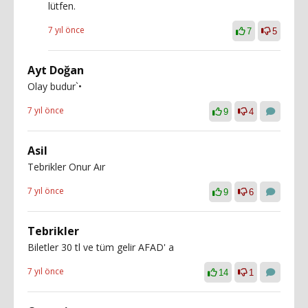
lütfen.
7 yıl önce
7
5
Ayt Doğan
Olay budur`•
7 yıl önce
9
4
Asil
Tebrikler Onur Aır
7 yıl önce
9
6
Tebrikler
Biletler 30 tl ve tüm gelir AFAD' a
7 yıl önce
14
1