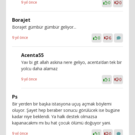
9 yıl önce
0
0
Borajet
Borajet gümbür gümbür geliyor...
9 yıl önce
0
6
Acenta55
Yav bi git allah askina nere geliyo, acenta’dan tek bir
yolcu daha alamaz
9 yıl önce
1
0
Ps
Bir yerden bir başka istasyona uçuş açmak böylemi
oluyor. Şayet hep beraber sonucu görülücek ise bugüne
kadar niye beklendi. Ya halk destek olmazsa
kapanacakmı mı bu hat çocuk ölümü doğuyor yani.
9 yıl önce
1
0