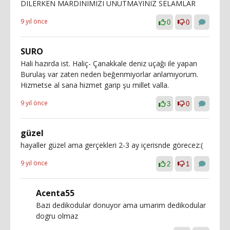
DILERKEN MARDINIMIZI UNUTMAYINIZ SELAMLAR
9 yıl önce
0
0
SURO
Hali hazırda ist. Haliç- Çanakkale deniz uçağı ile yapan
Burulaş var zaten neden beğenmiyorlar anlamıyorum.
Hizmetse al sana hizmet garip şu millet valla.
9 yıl önce
3
0
güzel
hayaller güzel ama gerçekleri 2-3 ay içerisnde görecez:(
9 yıl önce
2
1
Acenta55
Bazi dedikodular donuyor ama umarim dedikodular
dogru olmaz