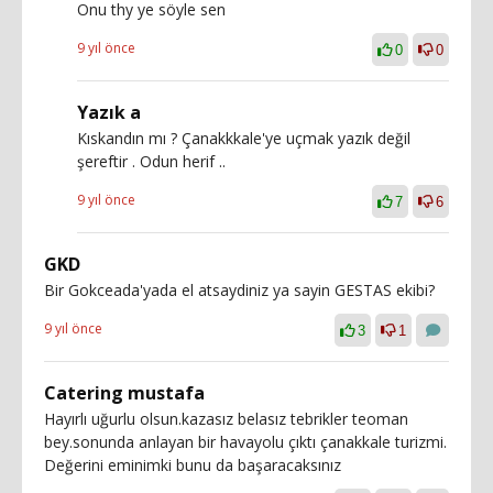
Onu thy ye söyle sen
9 yıl önce
0
0
Yazık a
Kıskandın mı ? Çanakkkale'ye uçmak yazık değil
şereftir . Odun herif ..
9 yıl önce
7
6
GKD
Bir Gokceada'yada el atsaydiniz ya sayin GESTAS ekibi?
9 yıl önce
3
1
Catering mustafa
Hayırlı uğurlu olsun.kazasız belasız tebrikler teoman
bey.sonunda anlayan bir havayolu çıktı çanakkale turizmi.
Değerini eminimki bunu da başaracaksınız