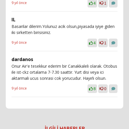
9 yıl önce
4
1
IL
Basarilar dilerim.Yolunuz acik olsun,piyasada iyiye giden
iki sirketten birisisiniz.
9 yıl önce
4
1
dardanos
Onur Air'e tesekkur ederim bir Canakkaleli olarak. Otobus
ile ist-ckz ortalama 7-7.30 saattir. Yurt disi veya ici
aktarmali ucus sonrasi cok yorucudur. Hayırlı olsun.
9 yıl önce
8
0
İLGİLİ HABERLER