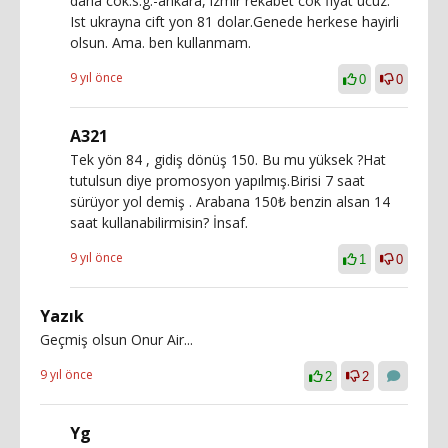
daha cok.s.g.-ankara, izmir rekabet cok fiyat ucuz.
Ist ukrayna cift yon 81 dolar.Genede herkese hayirli
olsun. Ama. ben kullanmam.
9 yıl önce
0
0
A321
Tek yön 84 , gidiş dönüş 150. Bu mu yüksek ?Hat
tutulsun diye promosyon yapılmış.Birisi 7 saat
sürüyor yol demiş . Arabana 150₺ benzin alsan 14
saat kullanabilirmisin? İnsaf.
9 yıl önce
1
0
Yazık
Geçmiş olsun Onur Air...
9 yıl önce
2
2
Yg