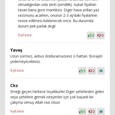
olmadigindan oda sknti (simdilik). Subat fiyatlari
tavan bana gore mantiksiz. Diger hava yollari yaz
sezonunu acarken, onurun 2-3 ay’daki fiyalarinin
revize edilmesi beklenecek once. Bu durumda
durum pek parlak degil
9 yıl önce
0
0
Yavaş
Uzun sürmez, airbus dolduramazsınız o hattan. Borajeti
yedirmeyecektiniz.
9 yıl önce
3
2
Ckz
Emeği geçen herkese teşekkürler.Diger şehirlerden gelen
veya şehirlere gitmek isteyenler için çok başarılı bir
çalışma olmuş Allah razı olsun
9 yıl önce
0
2