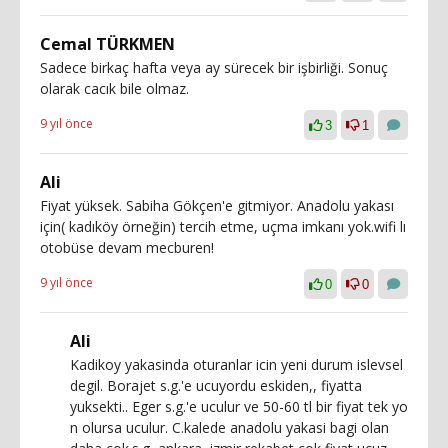
Cemal TÜRKMEN
Sadece birkaç hafta veya ay sürecek bir işbirliği. Sonuç
olarak cacık bile olmaz.
9 yıl önce
3
1
Ali
Fiyat yüksek. Sabiha Gökçen'e gitmiyor. Anadolu yakası
için( kadıköy örneğin) tercih etme, uçma imkanı yok.wifi lı
otobüse devam mecburen!
9 yıl önce
0
0
Ali
Kadikoy yakasinda oturanlar icin yeni durum islevsel
degil. Borajet s.g.'e ucuyordu eskiden,, fiyatta
yuksekti.. Eger s.g.'e uculur ve 50-60 tl bir fiyat tek yo
n olursa uculur. C.kalede anadolu yakasi bagi olan