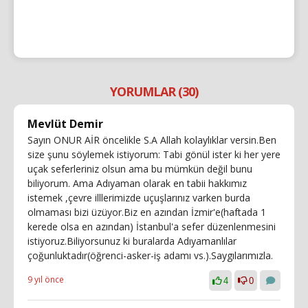
YORUMLAR (30)
Mevlüt Demir
Sayın ONUR AİR öncelikle S.A Allah kolaylıklar versin.Ben
size şunu söylemek istiyorum: Tabi gönül ister ki her yere
uçak seferleriniz olsun ama bu mümkün değil bunu
biliyorum. Ama Adıyaman olarak en tabii hakkımız
istemek ,çevre illlerimizde uçuşlarınız varken burda
olmaması bizi üzüyor.Biz en azından İzmir'e(haftada 1
kerede olsa en azından) İstanbul'a sefer düzenlenmesini
istiyoruz.Biliyorsunuz ki buralarda Adıyamanlılar
çoğunluktadır(öğrenci-asker-iş adamı vs.).Saygılarımızla.
9 yıl önce
4
0