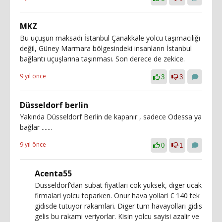
MKZ
Bu uçuşun maksadı İstanbul Çanakkale yolcu taşımacılığı
değil, Güney Marmara bölgesindeki insanların İstanbul
bağlantı uçuşlarına taşınması. Son derece de zekice.
9 yıl önce
3
3
Düsseldorf berlin
Yakında Düsseldorf Berlin de kapanır , sadece Odessa ya
bağlar .......
9 yıl önce
0
1
Acenta55
Dusseldorf’dan subat fiyatlari cok yuksek, diger ucak
firmalari yolcu toparken. Onur hava yollari € 140 tek
gidisde tutuyor rakamlari. Diger tum havayollari gidis
gelis bu rakami veriyorlar. Kisin yolcu sayisi azalir ve