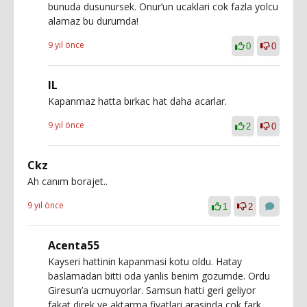
bunuda dusunursek. Onur’un ucaklari cok fazla yolcu
alamaz bu durumda!
9 yıl önce
0
0
IL
Kapanmaz hatta bırkac hat daha acarlar.
9 yıl önce
2
0
Ckz
Ah canım borajet..
9 yıl önce
1
2
Acenta55
Kayseri hattinin kapanmasi kotu oldu. Hatay
baslamadan bitti oda yanlis benim gozumde. Ordu
Giresun’a ucmuyorlar. Samsun hatti geri geliyor
fakat direk ve aktarma fiyatlari arasinda cok fark