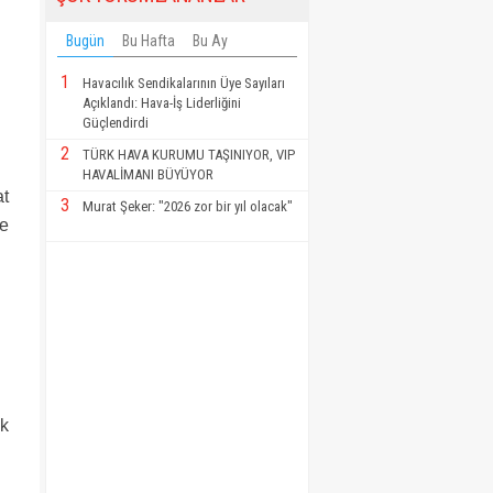
Bugün
Bu Hafta
Bu Ay
1
Havacılık Sendikalarının Üye Sayıları
Açıklandı: Hava-İş Liderliğini
Güçlendirdi
2
TÜRK HAVA KURUMU TAŞINIYOR, VIP
HAVALİMANI BÜYÜYOR
at
3
Murat Şeker: "2026 zor bir yıl olacak"
ve
ik