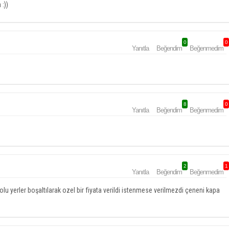
 :))
0
0
Yanıtla
Beğendim
Beğenmedim
8
0
Yanıtla
Beğendim
Beğenmedim
2
1
Yanıtla
Beğendim
Beğenmedim
u yerler boşaltılarak ozel bir fiyata verildi istenmese verilmezdi çeneni kapa