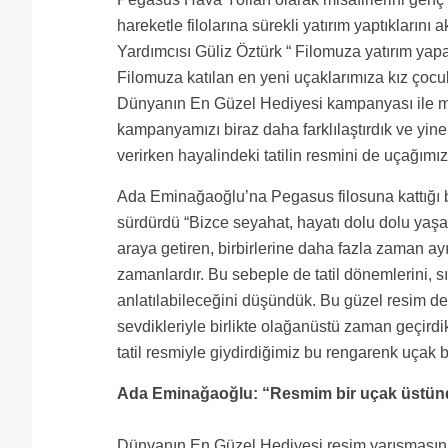
hareketle filolarına sürekli yatırım yaptıkları
Yardımcısı Güliz Öztürk “ Filomuza yatırım yap
Filomuza katılan en yeni uçaklarımıza kız çocuk
Dünyanın En Güzel Hediyesi kampanyası ile mi
kampanyamızı biraz daha farklılaştırdık ve yine 
verirken hayalindeki tatilin resmini de uçağımız
Ada Eminağaoğlu’na Pegasus filosuna kattığı bu
sürdürdü “Bizce seyahat, hayatı dolu dolu yaşama
araya getiren, birbirlerine daha fazla zaman ayı
zamanlardır. Bu sebeple de tatil dönemlerini, s
anlatılabileceğini düşündük. Bu güzel resim de b
sevdikleriyle birlikte olağanüstü zaman geçirdik
tatil resmiyle giydirdiğimiz bu rengarenk uçak 
Ada Eminağaoğlu: “Resmim bir uçak üstün
Dünyanın En Güzel Hediyesi resim yarışmasını