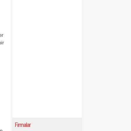
i
er
ir
Firmalar
en