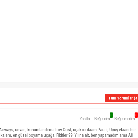
Tüm Yorumlar (4
0
0
Yanıtla
Beğendim
Beğenmedim
 Airways, unvan, konumlandırma low Cost, uçak ıcı ikram Paralı, Uçuş ekranı her
t kalem, en güzel boyama uçağa. Fikirler 99' Yılına ait, ben yapamadım ama Ali