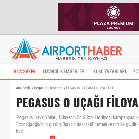
ANA SAYFA
HAVACILIK HABERLERİ
KÖŞE YAZARLARI
FO
Ana Sayfa
»
Pegasus Haberleri
»
PEGASUS O UÇAĞI FİLOYA KATTI
PEGASUS O UÇAĞI FİLOYA
Pegasus Hava Yolları, Dünyanın En Güzel Hediyesi kampanyası k
Eminağaoğlu’nun çizdiği ‘hayalindeki tatil’ temalı resim ile giyd
kattı.
44