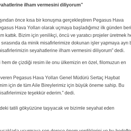
yahatlerine ilham vermesini diliyorum”
lışından önce kısa bir konuşma gerçekleştiren Pegasus Hava
egasus Hava Yolları olarak uçmaya başladığımız ilk günden ber
 kattık. Bizim için yenilikçi, öncü ve yaratıcı projeler üretmek h
 sırasında da minik misafirlerimize dokunan işler yapmaya ayrı b
isafirlerimizin seyahatlerine ilham vermesini diliyorum” dedi.
hem de çizdiği resim ile onu ülkemizin en özel, filomuzun en
i veren Pegasus Hava Yolları Genel Müdürü Sertaç Haybat
m için de tüm Aile Bireylerimiz için büyük öneme sahip. Bu
safirlerimize teşekkür ederim.” dedi.
ndeki tatili gökyüzüne taşıyacak ve bizimle seyahat eden
ç uçaklarla uçurmaya son derece önem verdiklerini ve bu hedeft