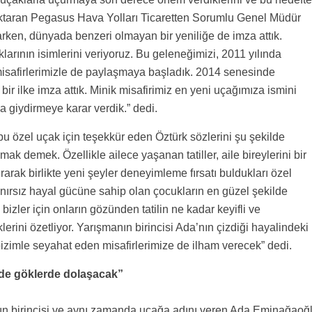
nı aktaran Pegasus Hava Yolları Ticaretten Sorumlu Genel Müdür
arken, dünyada benzeri olmayan bir yeniliğe de imza attık.
larının isimlerini veriyoruz. Bu geleneğimizi, 2011 yılında
safirlerimizle de paylaşmaya başladık. 2014 senesinde
bir ilke imza attık. Minik misafirimiz en yeni uçağımıza ismini
a giydirmeye karar verdik.” dedi.
 özel uçak için teşekkür eden Öztürk sözlerini şu şekilde
k demek. Özellikle ailece yaşanan tatiller, aile bireylerini bir
rarak birlikte yeni şeyler deneyimleme fırsatı buldukları özel
ınırsız hayal gücüne sahip olan çocukların en güzel şekilde
izler için onların gözünden tatilin ne kadar keyifli ve
lerini özetliyor. Yarışmanın birincisi Ada’nın çizdiği hayalindeki
bizimle seyahat eden misafirlerimize de ilham verecek” dedi.
de göklerde dolaşacak”
n birincisi ve aynı zamanda uçağa adını veren Ada Eminağaoğ