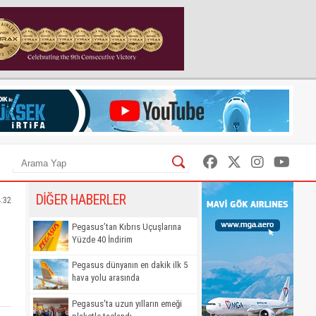
DİĞER HABERLER
4:32
Pegasus’tan Kıbrıs Uçuşlarına
Yüzde 40 İndirim
Pegasus dünyanın en dakik ilk 5
hava yolu arasında
Pegasus'ta uzun yılların emeği