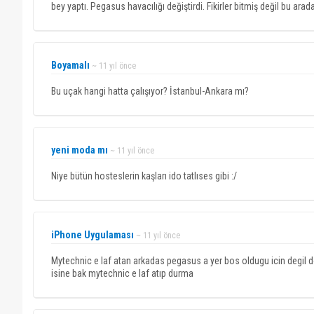
bey yaptı. Pegasus havacılığı değiştirdi. Fikirler bitmiş değil bu arada
Boyamalı
~ 11 yıl önce
Bu uçak hangi hatta çalışıyor? İstanbul-Ankara mı?
yeni moda mı
~ 11 yıl önce
Niye bütün hosteslerin kaşları ido tatlıses gibi :/
iPhone Uygulaması
~ 11 yıl önce
Mytechnic e laf atan arkadas pegasus a yer bos oldugu icin degil dol
isine bak mytechnic e laf atıp durma