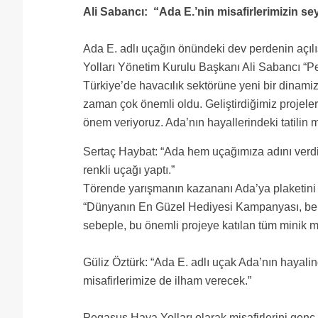
Ali Sabancı: “Ada E.’nin misafirlerimizin se
Ada E. adlı uçağın önündeki dev perdenin açı
Yolları Yönetim Kurulu Başkanı Ali Sabancı “P
Türkiye’de havacılık sektörüne yeni bir dinamizm
zaman çok önemli oldu. Geliştirdiğimiz projeler
önem veriyoruz. Ada’nın hayallerindeki tatilin m
Sertaç Haybat: “Ada hem uçağımıza adını verdi 
renkli uçağı yaptı.”
Törende yarışmanın kazananı Ada’ya plaketin
“Dünyanın En Güzel Hediyesi Kampanyası, beni
sebeple, bu önemli projeye katılan tüm minik mi
Güliz Öztürk: “Ada E. adlı uçak Ada’nın hayali
misafirlerimize de ilham verecek.”
Pegasus Hava Yolları olarak misafirlerini gen