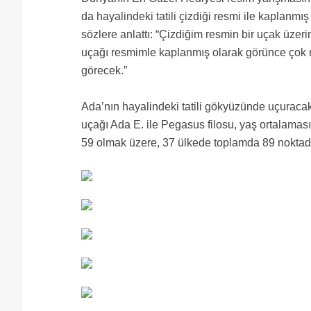
da hayalindeki tatili çizdiği resmi ile kapla
sözlere anlattı: “Çizdiğim resmin bir uçak üze
uçağı resmimle kaplanmış olarak görünce çok mut
görecek.”
Ada’nın hayalindeki tatili gökyüzünde uçuracak
uçağı Ada E. ile Pegasus filosu, yaş ortalaması
59 olmak üzere, 37 ülkede toplamda 89 noktada