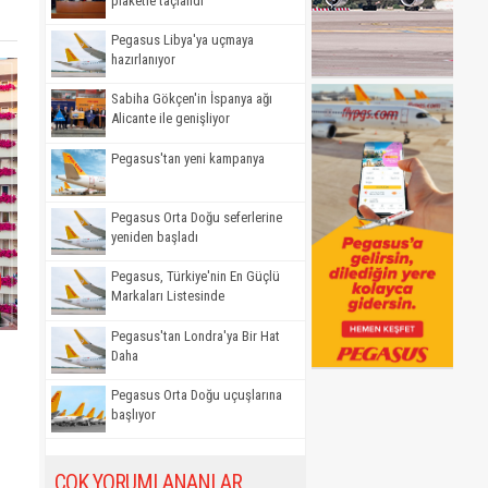
plaketle taçlandı
Pegasus Libya'ya uçmaya
hazırlanıyor
Sabiha Gökçen'in İspanya ağı
Alicante ile genişliyor
Pegasus'tan yeni kampanya
Pegasus Orta Doğu seferlerine
yeniden başladı
Pegasus, Türkiye'nin En Güçlü
Markaları Listesinde
Pegasus'tan Londra'ya Bir Hat
Daha
Pegasus Orta Doğu uçuşlarına
başlıyor
ÇOK YORUMLANANLAR