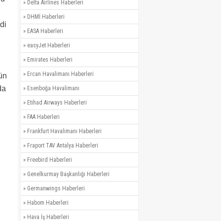
»
Delta Airlines Haberleri
»
DHMİ Haberleri
di
»
EASA Haberleri
»
easyJet Haberleri
»
Emirates Haberleri
»
Ercan Havalimanı Haberleri
ün
da
»
Esenboğa Havalimanı
»
Etihad Airways Haberleri
»
FAA Haberleri
»
Frankfurt Havalimanı Haberleri
»
Fraport TAV Antalya Haberleri
»
Freebird Haberleri
»
Genelkurmay Başkanlığı Haberleri
»
Germanwings Haberleri
»
Habom Haberleri
»
Hava İş Haberleri