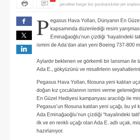
Uçak bayağı şirin olmuş. Bence başka şirketler de b
Uçağı buraya getiren kaptanlarına teşekkür eden Peg
P
Kimse bıdı bıdı etmesin pgs nin çoğu uçağında pers
egasus Hava Yolları, Dünyanın En Güze
sn.diye başlar tüm yazışmalar kıskanmayın böyle gön
hayırlı uğurlu olsun öncelikle kazasız belasız uçuşlar
kıskanmayın destek olun köstek değil bir kez daha t
yeni pilotlar yeni hostesler yeni iş imkanları ortaya 
ANA detected
kapsamında düzenlediği resim yarışmas
kampanya olmuş. sosyal aktiviteler yapmak bence çok 
Sene 1999, daha Türkiye de low Cost yok, charter fir
Eminağaoğlu’nun çizdiği ‘hayalindeki tatil
her koltuk ama reklam ağırlık, çocuklara oyuncak, bo
Bu uçak hangi hatta çalışıyor? İstanbul-Ankara mı?
ama Ali bey yaptı. Pegasus havacılığı değiştirdi. Fikir
Niye bütün hosteslerin kaşları ido tatlıses gibi :/
ismini de Ada’dan alan yeni Boeing 737-800 mo
Mytechnic e laf atan arkadas pegasus a yer bos oldug
kapa isine bak mytechnic e laf atıp durma
gercekten hangar bos gozukuyor,kalan yeri araplara k
Aylardır beklenen ve görkemli bir lansman ile ta
Ada E., gökyüzünü ve misafirlerin seyahatlerini
Pegasus Hava Yolları, filosuna yeni katılan uça
doğan kız çocuklarının ismini verme geleneğin
En Güzel Hediyesi kampanyası aracılığı ile misa
Pegasus’un filosuna katılan yeni uçağı, bu yı
Ada Eminağaoğlu’nun çizdiği “hayalindeki tatil” 
ilk ve en renkli uçağı olan Ada E. adlı uçak, 
hazırlanıyor.