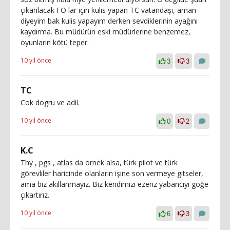
çıkarılacak FO lar için kulis yapan TC vatandaşı, aman
diyeyim bak kulis yapayım derken sevdiklerinin ayağını
kaydırma. Bu müdürün eski müdürlerine benzemez,
oyunların kötü teper.
10 yıl önce
3
3
TC
Cok dogru ve adil.
10 yıl önce
0
2
K.C
Thy , pgs , atlas da örnek alsa, türk pilot ve türk
görevliler haricinde olanların işine son vermeye gitseler,
ama biz akıllanmayız. Biz kendimizi ezeriz yabancıyı göğe
çıkartırız.
10 yıl önce
6
3