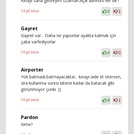
Kınayı sana getireyim ozaman.Açık adresini ver de !
10 yıl önce
0
1
Gayret
Gayret var... Daha ne yapsınlar ayakta kalmak için
çaba sarfediyorlar
10 yıl önce
4
0
Airporter
Yok batmadı,batmayacakta!... kınayı iade et istersen,
zira kullanma süresi bitene kadar da batacak gibi
görünmüyor çünki :))
10 yıl önce
9
1
Pardon
Kime?