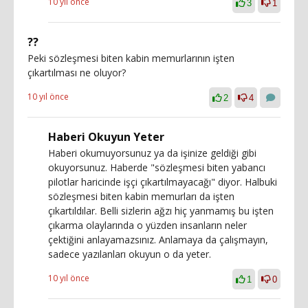
10 yıl önce
3
1
??
Peki sözleşmesi biten kabin memurlarının işten
çıkartılması ne oluyor?
10 yıl önce
2
4
Haberi Okuyun Yeter
Haberi okumuyorsunuz ya da işinize geldiği gibi
okuyorsunuz. Haberde "sözleşmesi biten yabancı
pilotlar haricinde işçi çıkartılmayacağı" diyor. Halbuki
sözleşmesi biten kabin memurları da işten
çıkartıldılar. Belli sizlerin ağzı hiç yanmamış bu işten
çıkarma olaylarında o yüzden insanların neler
çektiğini anlayamazsınız. Anlamaya da çalışmayın,
sadece yazılanları okuyun o da yeter.
10 yıl önce
1
0