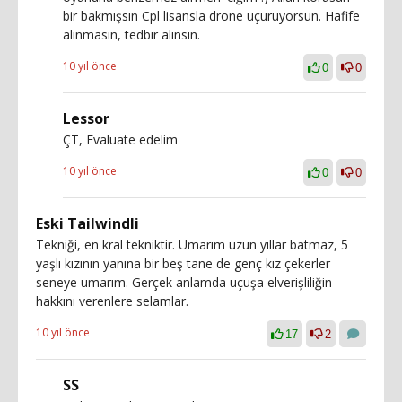
bir bakmışsın Cpl lisansla drone uçuruyorsun. Hafife
alınmasın, tedbir alınsın.
10 yıl önce
0
0
Lessor
ÇT, Evaluate edelim
10 yıl önce
0
0
Eski Tailwindli
Tekniği, en kral tekniktir. Umarım uzun yıllar batmaz, 5
yaşlı kızının yanına bir beş tane de genç kız çekerler
seneye umarım. Gerçek anlamda uçuşa elverişliliğin
hakkını verenlere selamlar.
10 yıl önce
17
2
SS