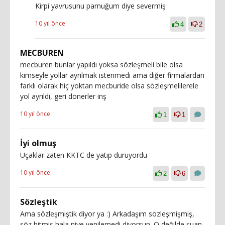
Kirpi yavrusunu pamuğum diye severmiş
10 yıl önce
4
2
MECBUREN
mecburen bunlar yapıldı yoksa sözleşmeli bile olsa
kimseyle yollar ayrılmak istenmedi ama diğer firmalardan
farklı olarak hiç yoktan mecburide olsa sözleşmelilerele
yol ayrıldı, geri dönerler inş
10 yıl önce
1
1
İyi olmuş
Uçaklar zaten KKTC de yatıp duruyordu
10 yıl önce
2
6
Sözleştik
Ama sözleşmiştik diyor ya :) Arkadaşım sözleşmişmiş,
söz bitmiş hala niye yenilemedi diyorsun. O değilde şuan