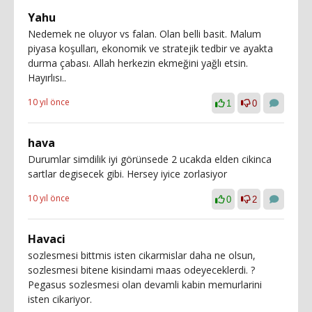
Yahu
Nedemek ne oluyor vs falan. Olan belli basit. Malum
piyasa koşulları, ekonomik ve stratejik tedbir ve ayakta
durma çabası. Allah herkezin ekmeğini yağlı etsin.
Hayırlısı..
10 yıl önce
1
0
hava
Durumlar simdilik iyi görünsede 2 ucakda elden cikinca
sartlar degisecek gibi. Hersey iyice zorlasiyor
10 yıl önce
0
2
Havaci
sozlesmesi bittmis isten cikarmislar daha ne olsun,
sozlesmesi bitene kisindami maas odeyeceklerdi. ?
Pegasus sozlesmesi olan devamli kabin memurlarini
isten cikariyor.