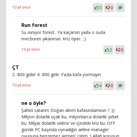
10 yıl önce
3
0
Run forest
Su ısınıyor forest.. Ya kaçarsın yada o suda
mecburen yıkanırsın. Kriz öper.. ;)
10 yıl önce
2
0
ÇT
2 -800 gider 4 -800 gelir. Fazla kafa yormayın
10 yıl önce
4
0
ne o öyle?
Şahini satarım Doğan alırım kafasındamısın ? :))
Milyon dolarlık uçak bu, milyonlarca dolarlık şirket
bu. Milyar dolarlık sektör ve içindeki kriz bu. OFF
günde PC başında oynadığın airline manager
oyununa benzemez airmen' ciğim :) Allah korusun