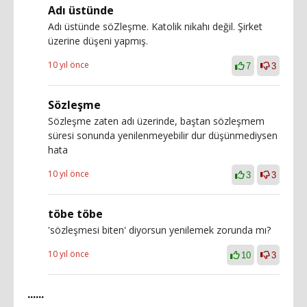
Adı üstünde
Adı üstünde söZleşme. Katolik nikahı değil. Şirket
üzerine düşeni yapmış.
10 yıl önce
7
3
Sözleşme
Sözleşme zaten adı üzerinde, baştan sözleşmem
süresi sonunda yenilenmeyebilir dur düşünmediysen
hata
10 yıl önce
3
3
töbe töbe
'sözleşmesi biten' diyorsun yenilemek zorunda mı?
10 yıl önce
10
3
......