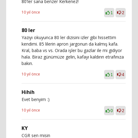
80'ler sana benzer Kerkenez!
10 yıl önce
1
2
80 ler
Yazıyı okuyunca 80 ler dizisini izler gibi hissettim
kendimi. 85 lilerin apron jargonun da kalmış kafa.
Kral, baba vs vs. Orada işler bu gazlar ile mi gidiyor
hala. Biraz günümüze gelin, kafayı kaldırın etrafınıza
bakın.
10 yıl önce
1
4
Hihih
Evet benyim :)
10 yıl önce
0
2
KY
CGR sen misin