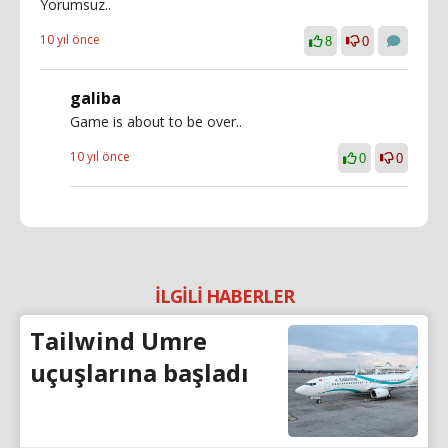
Yorumsuz..
10 yıl önce
8
0
galiba
Game is about to be over..
10 yıl önce
0
0
İLGİLİ HABERLER
Tailwind Umre
uçuşlarına başladı