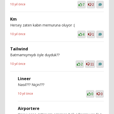
10 yıl önce
7
2
Km
Hersey zaten kabin memuruna oluyor :(
10 yıl önce
4
1
Tailwind
Batmamışmıydı öyle duyduk??
10 yıl önce
2
11
Lineer
Nasıl??? Niçin???
10 yıl önce
0
0
Airportere