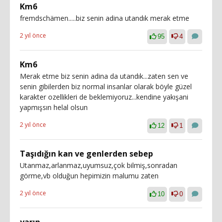
Km6
fremdschämen.....biz senin adina utandık merak etme
2 yıl önce
95
4
Km6
Merak etme biz senin adina da utandık...zaten sen ve
senin gibilerden biz normal insanlar olarak böyle güzel
karakter ozellikleri de beklemiyoruz...kendine yakışani
yapmışsın helal olsun
2 yıl önce
12
1
Taşıdığın kan ve genlerden sebep
Utanmaz,arlanmaz,uyumsuz,çok bilmiş,sonradan
görme,vb olduğun hepimizin malumu zaten
2 yıl önce
10
0