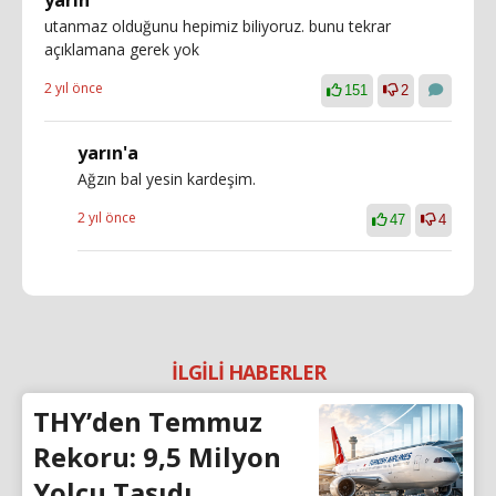
yarın
utanmaz olduğunu hepimiz biliyoruz. bunu tekrar
açıklamana gerek yok
2 yıl önce
151
2
yarın'a
Ağzın bal yesin kardeşim.
2 yıl önce
47
4
İLGİLİ HABERLER
THY’den Temmuz
Rekoru: 9,5 Milyon
Yolcu Taşıdı