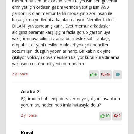
memuruna sen doktorsun. sen itfaiyecisin sen güvenlik
emniyet için ordasın gazını verinde yaptığı işin %90
garsonluk olan memur farklı moda girip zor insan ile
başa çıkma yetilerini arka plana atıyor. Nemiler tatlı dil
DİLAN'ı yuvasından çıkarır . Evet memur arkadaşlar
aldığınız pararnın karşılşığını fazla görüp garsonluya
yakıştıramaya bilirsiniz ama bu meslek sabır anlaşış
empati ister yeni nesilde malesef yok çok benciller
sözüm işini düzgün yapanlar hariç. Bir kabin ok yine
çıkılıyor yolcuyu dövemedikleri kalıyor kural kuraldır ama
yaklaşım çok önemli yeni memurlarrrr
2 yıl önce
6
46
Acaba 2
Eğitimden bahsedip ders vermeye çalışan insanların
yorumları, neden hep imla hatasıyla dolu?
2 yıl önce
10
2
Kural