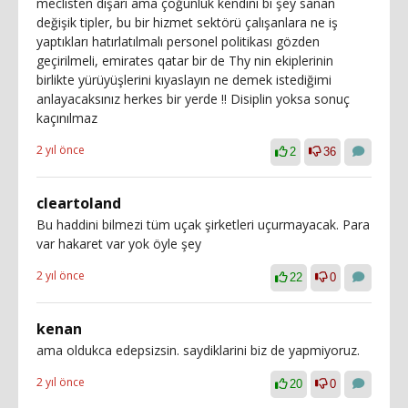
meclisten dışarı ama çoğunluk kendini bi şey sanan
değişik tipler, bu bir hizmet sektörü çalışanlara ne iş
yaptıkları hatırlatılmalı personel politikası gözden
geçirilmeli, emirates qatar bir de Thy nin ekiplerinin
birlikte yürüyüşlerini kıyaslayın ne demek istediğimi
anlayacaksınız herkes bir yerde !! Disiplin yoksa sonuç
kaçınılmaz
2 yıl önce
2
36
cleartoland
Bu haddini bilmezi tüm uçak şirketleri uçurmayacak. Para
var hakaret var yok öyle şey
2 yıl önce
22
0
kenan
ama oldukca edepsizsin. saydiklarini biz de yapmiyoruz.
2 yıl önce
20
0