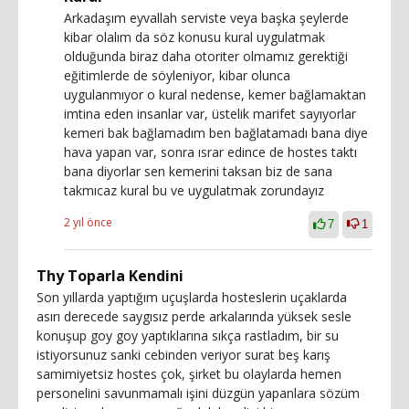
Arkadaşım eyvallah serviste veya başka şeylerde
kibar olalım da söz konusu kural uygulatmak
olduğunda biraz daha otoriter olmamız gerektiği
eğitimlerde de söyleniyor, kibar olunca
uygulanmıyor o kural nedense, kemer bağlamaktan
imtina eden insanlar var, üstelik marifet sayıyorlar
kemeri bak bağlamadım ben bağlatamadı bana diye
hava yapan var, sonra ısrar edince de hostes taktı
bana diyorlar sen kemerini taksan biz de sana
takmıcaz kural bu ve uygulatmak zorundayız
2 yıl önce
7
1
Thy Toparla Kendini
Son yıllarda yaptığım uçuşlarda hosteslerin uçaklarda
asırı derecede saygısız perde arkalarında yüksek sesle
konuşup goy goy yaptıklarına sıkça rastladım, bir su
istiyorsunuz sanki cebinden veriyor surat beş karış
samimiyetsiz hostes çok, şirket bu olaylarda hemen
personelini savunmamalı işini düzgün yapanlara sözüm