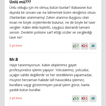
Ünlü mü???
Ünlü olduğu için mi olmuş bütün bunlar? Babasının kızı
dışında bir ünvanı var ise bilmemek bizim eksiğimiz olsun.
Olanlardan utanmamış! Zaten utanma duygusu olan
insan ne böyle söylemlerde bulunur, ne de böyle bir tavır
sergiler. Kabin ekibi kışkırttı, saygısız davrandı tamam
sensin. Devletin polisine sarf ettiği sözler ve sergilediği
tavır ne?
2 yıl önce
7
0
Mr.B
Hayır tanınmıyorsun. Kabin ekiplerimiz gayet
profesyonelce işlerini yapıyor. Yolcularımız, yolcudur,
uçağın sahibi değillerdir ve her istediklerini yapamazlar,
müşteri herzaman haklıdır lafı havacılıkta işlemez,
kurallara saygı göstermeyen yasal işlem görür, kanla
yazıldı bütün kurallar.
2 yıl önce
9
1