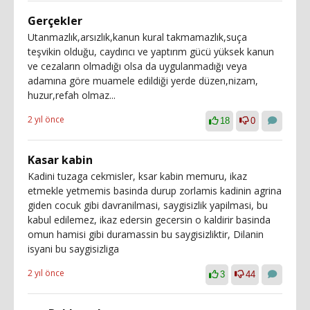
Gerçekler
Utanmazlık,arsızlık,kanun kural takmamazlık,suça
teşvikin olduğu, caydırıcı ve yaptırım gücü yüksek kanun
ve cezaların olmadığı olsa da uygulanmadığı veya
adamına göre muamele edildiği yerde düzen,nizam,
huzur,refah olmaz...
2 yıl önce
18
0
Kasar kabin
Kadini tuzaga cekmisler, ksar kabin memuru, ikaz
etmekle yetmemis basinda durup zorlamis kadinin agrina
giden cocuk gibi davranilmasi, saygisizlik yapilmasi, bu
kabul edilemez, ikaz edersin gecersin o kaldirir basinda
omun hamisi gibi duramassin bu saygisizliktir, Dilanin
isyani bu saygisizliga
2 yıl önce
3
44