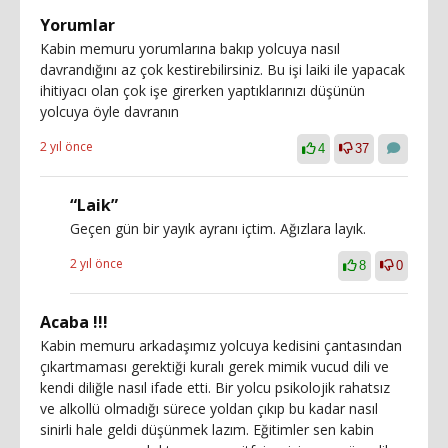
Yorumlar
Kabin memuru yorumlarına bakıp yolcuya nasıl
davrandığını az çok kestirebilirsiniz. Bu işi laiki ile yapacak
ihitiyacı olan çok işe girerken yaptıklarınızı düşünün
yolcuya öyle davranın
2 yıl önce
4
37
“Laik”
Geçen gün bir yayık ayranı içtim. Ağızlara layık.
2 yıl önce
8
0
Acaba !!!
Kabin memuru arkadaşımız yolcuya kedisini çantasından
çıkartmaması gerektiği kuralı gerek mimik vucud dili ve
kendi diliğle nasıl ifade etti. Bir yolcu psikolojik rahatsız
ve alkollü olmadığı sürece yoldan çıkıp bu kadar nasıl
sinirli hale geldi düşünmek lazım. Eğitimler sen kabin