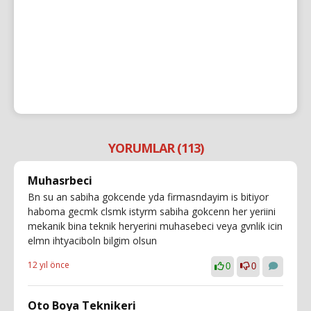
YORUMLAR (113)
Muhasrbeci
Bn su an sabiha gokcende yda firmasndayim is bitiyor
haboma gecmk clsmk istyrm sabiha gokcenn her yeriini
mekanik bina teknik heryerini muhasebeci veya gvnlik icin
elmn ihtyaciboln bilgim olsun
12 yıl önce
0
0
Oto Boya Teknikeri