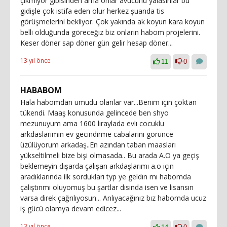
çıkmıyor gibisinden ama onlar avucunu yalasınlar bu
gidişle çok istifa eden olur herkez şuanda tis
görüşmelerini bekliyor. Çok yakında ak koyun kara koyun
belli olduğunda göreceğiz biz onlarin habom projelerini.
Keser döner sap döner gün gelir hesap döner...
13 yıl önce
11
0
HABABOM
Hala habomdan umudu olanlar var...Benim için çoktan
tükendi. Maaş konusunda gelincede ben shyo
mezunuyum ama 1600 lıraylada evlı cocuklu
arkdaslarımın ev gecındırme cabalarını görunce
üzülüyorum arkadaş..En azından taban maasları
yükseltilmeli bize bişi olmasada.. Bu arada A.O ya geçiş
beklemeyin dışarda çalışan arkdaşlarımı a.o için
aradıklarında ilk sordukları typ ye geldın mı habomda
çalıştınmı oluyomuş bu şartlar dısında isen ve lisansın
varsa direk çağrılıyosun... Anlıyacağınız bız habomda ucuz
iş gücü olamya devam edicez...
13 yıl önce