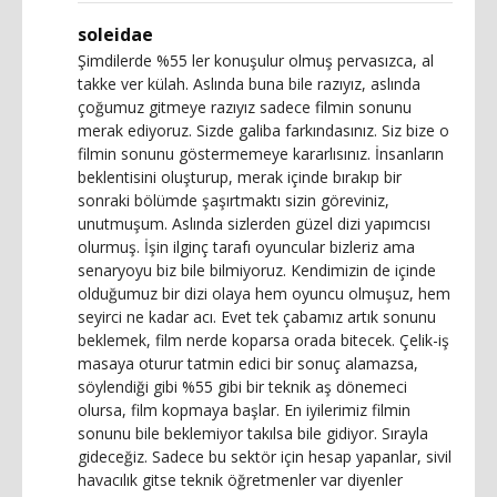
soleidae
Şimdilerde %55 ler konuşulur olmuş pervasızca, al
takke ver külah. Aslında buna bile razıyız, aslında
çoğumuz gitmeye razıyız sadece filmin sonunu
merak ediyoruz. Sizde galiba farkındasınız. Siz bize o
filmin sonunu göstermemeye kararlısınız. İnsanların
beklentisini oluşturup, merak içinde bırakıp bir
sonraki bölümde şaşırtmaktı sizin göreviniz,
unutmuşum. Aslında sizlerden güzel dizi yapımcısı
olurmuş. İşin ilginç tarafı oyuncular bizleriz ama
senaryoyu biz bile bilmiyoruz. Kendimizin de içinde
olduğumuz bir dizi olaya hem oyuncu olmuşuz, hem
seyirci ne kadar acı. Evet tek çabamız artık sonunu
beklemek, film nerde koparsa orada bitecek. Çelik-iş
masaya oturur tatmin edici bir sonuç alamazsa,
söylendiği gibi %55 gibi bir teknik aş dönemeci
olursa, film kopmaya başlar. En iyilerimiz filmin
sonunu bile beklemiyor takılsa bile gidiyor. Sırayla
gideceğiz. Sadece bu sektör için hesap yapanlar, sivil
havacılık gitse teknik öğretmenler var diyenler