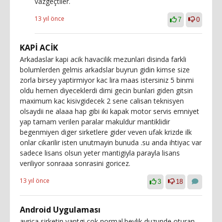
vazgeçtiler.
13 yıl önce
7
0
KAPİ ACİK
Arkadaslar kapi acik havacilik mezunlari disinda farkli
bolumlerden gelmis arkadslar buyrun gidin kimse size
zorla birsey yaptirmiyor kac lira maas istersiniz 5 binmi
oldu hemen diyeceklerdi dimi gecin bunlari giden gitsin
maximum kac kisivgidecek 2 sene calisan teknisyen
olsaydii ne alaaa hap gibi iki kapak motor servis emniyet
yap tamam verilen paralar makuldur mantiklidir
begenmiyen diger sirketlere gider veven ufak krizde ilk
onlar cikarilir isten unutmayin bunuda .su anda ihtiyac var
sadece lisans olsun yeter mantigiyla parayla lisans
veriliyor sonraaa sonrasini goricez.
13 yıl önce
3
18
Android Uygulaması
ayrica sirketin yaptgi cok normal.beylik duzunde oturan