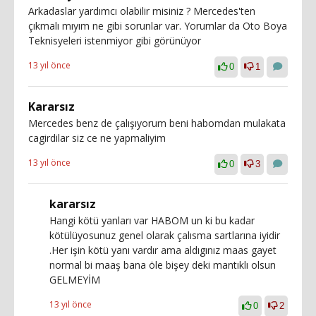
Arkadaslar yardımcı olabilir misiniz ? Mercedes'ten
çıkmalı mıyım ne gibi sorunlar var. Yorumlar da Oto Boya
Teknisyeleri istenmiyor gibi görünüyor
13 yıl önce
0
1
Kararsız
Mercedes benz de çalışıyorum beni habomdan mulakata
cagirdilar siz ce ne yapmaliyim
13 yıl önce
0
3
kararsız
Hangi kötü yanları var HABOM un ki bu kadar
kötülüyosunuz genel olarak çalısma sartlarına iyidir
.Her işin kötü yanı vardır ama aldıgınız maas gayet
normal bi maaş bana öle bişey deki mantıklı olsun
GELMEYİM
13 yıl önce
0
2