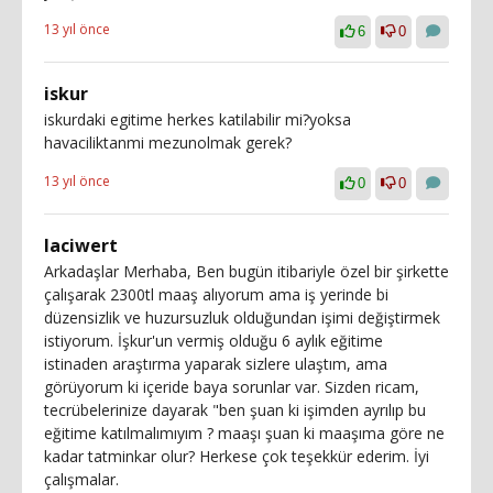
13 yıl önce
6
0
iskur
iskurdaki egitime herkes katilabilir mi?yoksa
havaciliktanmi mezunolmak gerek?
13 yıl önce
0
0
laciwert
Arkadaşlar Merhaba, Ben bugün itibariyle özel bir şirkette
çalışarak 2300tl maaş alıyorum ama iş yerinde bi
düzensizlik ve huzursuzluk olduğundan işimi değiştirmek
istiyorum. İşkur'un vermiş olduğu 6 aylık eğitime
istinaden araştırma yaparak sizlere ulaştım, ama
görüyorum ki içeride baya sorunlar var. Sizden ricam,
tecrübelerinize dayarak "ben şuan ki işimden ayrılıp bu
eğitime katılmalımıyım ? maaşı şuan ki maaşıma göre ne
kadar tatminkar olur? Herkese çok teşekkür ederim. İyi
çalışmalar.