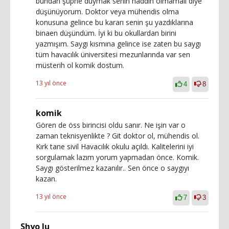
bundan şüphe duymak senin haddin olmamalı diye
düşünüyorum. Doktor veya mühendis olma
konusuna gelince bu kararı senin şu yazdıklarına
binaen düşündüm. İyi ki bu okullardan birini
yazmışım. Saygı kısmına gelince ise zaten bu saygı
tüm havacılık üniversitesi mezunlarında var sen
müsterih ol komik dostum.
13 yıl önce
4
8
komik
Gören de öss birincisi oldu sanır. Ne işin var o
zaman teknisyenlikte ? Git doktor ol, mühendis ol.
Kırk tane sivil Havacılık okulu açıldı. Kalitelerini iyi
sorgulamak lazım yorum yapmadan önce. Komik.
Saygı gösterilmez kazanılır.. Sen önce o saygıyı
kazan.
13 yıl önce
7
3
Shyo lu