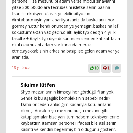
personeli lise mezunu bi adam verse modul sinavlarini
gitse 300 500dolara tecrubesini isletse senin basina
lisansli teknisyen olarak gelebilir biliyosun
dimi.abartmayin yani.abartiyorsaniz da baskalarini hor
gormeyin.otur kendi onunden ye yemegini.baskasina laf
sokusturmaktan vaz gecin.o alti aylik typ dedgin 4 yillik
fakulte + 6aylik typ diye dusunursen senden kat kat fazla
okul okumuz bi adam var karsinda merak
etme.ayakkabisinin arkasina basip ise gelen adam var ya
aranizda.
13 yıl önce
10
1
Sıkılma lütfen
Shyo mezunlarının kimseyi hor gördüğü filan yok.
Sende ki bu aşağılık kompleksinin sebebi nedir?
Daha önceden anladığım kadarıyla kötü anıların
olmuş. Ancak o şu mezunu bu şu mezunu gibi
kutuplaşmalar bize yani tüm habom teknisyenlerine
kaybettirir. İtemsan personeli ifadesi bile asıl senin
kasıntı ve kendini beğenmiş biri olduğunu gösterir.