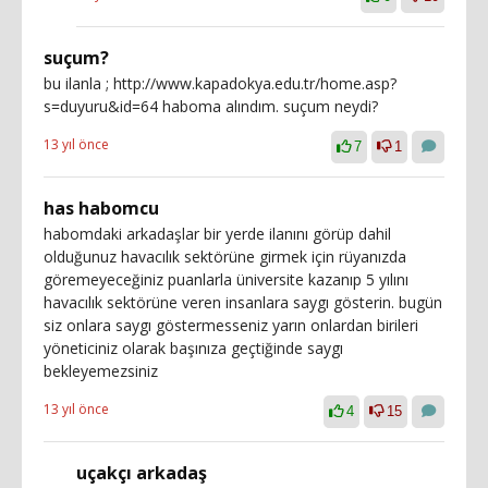
suçum?
bu ilanla ; http://www.kapadokya.edu.tr/home.asp?
s=duyuru&id=64 haboma alındım. suçum neydi?
13 yıl önce
7
1
has habomcu
habomdaki arkadaşlar bir yerde ilanını görüp dahil
olduğunuz havacılık sektörüne girmek için rüyanızda
göremeyeceğiniz puanlarla üniversite kazanıp 5 yılını
havacılık sektörüne veren insanlara saygı gösterin. bugün
siz onlara saygı göstermesseniz yarın onlardan birileri
yöneticiniz olarak başınıza geçtiğinde saygı
bekleyemezsiniz
13 yıl önce
4
15
uçakçı arkadaş