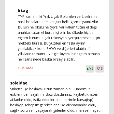
Irtag
TYP zamanı İki Yıllık Uçak Bolumlerı ve Lıselılerın.
nasıl hocalara ders veriğini belki görmüşsünüzdür.
Bu işin ne okulu ne typ'sı var kalem tutan el değil
anahtar tutan el burda işi bilir. bu ülkede hiç bir
eğitim kurumu uçak teknisyeni yetiştiremez bu işin
mektebi burası. Bu yüzden en fazla ayrım
yapılabilcek konu SHYO ve diğerleri olabilir. 4
yıllıkların tamamı TYP gıbı kıytırık bır eğıtım almasa
ne lısans nede başka bırsey alabılır.
13 yıl önce
1
6
soleidae
Şirkette işe başlayalı uzun zaman oldu. Habomun
eskilerinden sayılırım. Bazı dostlarımızı kaybettik, işten
atılanlar oldu, istifa edenler oldu, bizimle kursa(typ)
başlayıp sebepsiz gerekçelerle işe alınmayanlar oldu,
sağlık sorunları yaşayarak gidenler oldu, malesef hayatını