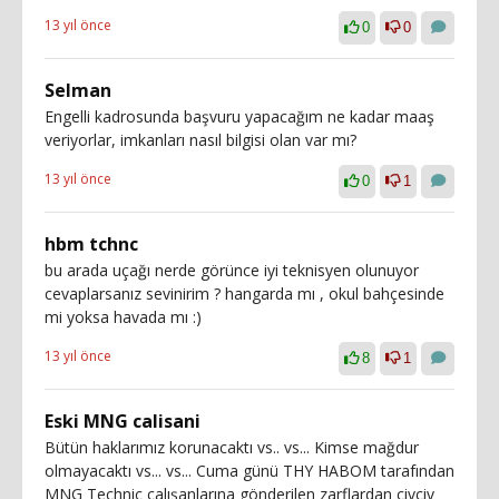
13 yıl önce
0
0
Selman
Engelli kadrosunda başvuru yapacağım ne kadar maaş
veriyorlar, imkanları nasıl bilgisi olan var mı?
13 yıl önce
0
1
hbm tchnc
bu arada uçağı nerde görünce iyi teknisyen olunuyor
cevaplarsanız sevinirim ? hangarda mı , okul bahçesinde
mi yoksa havada mı :)
13 yıl önce
8
1
Eski MNG calisani
Bütün haklarımız korunacaktı vs.. vs... Kimse mağdur
olmayacaktı vs... vs... Cuma günü THY HABOM tarafından
MNG Technic çalışanlarına gönderilen zarflardan civciv