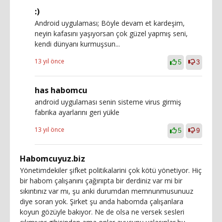
:)
Android uygulaması; Böyle devam et kardeşim,
neyin kafasını yaşıyorsan çok güzel yapmış seni,
kendi dünyanı kurmuşsun...
13 yıl önce
5
3
has habomcu
android uygulaması senin sisteme virus girmiş
fabrika ayarlarını geri yükle
13 yıl önce
5
9
Habomcuyuz.biz
Yönetimdekiler şifket politikalarini çok kötü yönetiyor. Hiç
bir habom çalışanını çağırııpta bir derdiniz var mi bir
sıkıntınız var mı, şu anki durumdan memnunmusunuuz
diye soran yok. Şirket şu anda habomda çalışanlara
koyun gözüyle bakıyor. Ne de olsa ne versek sesleri