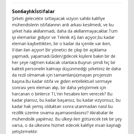
Son6aylıkİstifalar
Şirketi gelecekte sırtlayacak vizyon sahibi kalifiye
mühendislerin istifalarının ardı arkası kesilmedi, ve bu
şirket hala akıllanmadı, daha da akıllanmayacaklar.Tüm
iyi elemanlar gidiyor ve Teknik AŞ ilan açıyor,bu kadar
eleman kaybettikten, bir o kadar da içeride var iken,
0'dan ilan açıyor! Bir yönetici de çıkıp bir açıklama
yapmadı, yapamadı.Giden/gidecek kişilere bakın bir de
her şeye rağmen kalacak olanlara.Buyrun şimdi hiç bir
kaliteli personelin kalmayı düşünmediği şirketiniz ile daha
da rezil olmamak için tamamlan(a)mayan projenizin
başına.Bu kadar istifa ve giden entellektüel sermaye
sonrası yeni eleman alıp, bir daha yetiştirmek için
harcanan o binlerce TL'nin hesabını kim verecek? Bu
kadar plansız, bu kadar başarısız, bu kadar vizyonsuz, bu
kadar hak yemiş olduktan sonra utanmadan nasıl bu
rezillik üzerine sıvama aşamasındasınız? Akrabalar ile
mühendislik yapılmaz. Bu ülkeyi ileri götürecek tek bir şey
varsa, o da ülkesine hizmet edecek kalifiye insan kaynağı
yetiştirmektir.