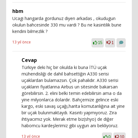
hbm
Ucagi hangarda gordunuz diyen arkadas , okudugun
okulun bahcesinde 330 mu vardi ? Bu ne kasintilik bune
kendini bilmezlik ?
13 yıl önce
15
1
Cevap
Türkiye deki hiç bir okulda ki buna İTÜ uçak
mühendisliği de dahil bahsettiğin A330 serisi
uçaklardan bulamazsın. Çok pahalıdır. A330 serisi
uçakların fiyatlarına Airbus un sitesinde bakarsan
görebilirsin. 2. elini belki temin edebilirsin ama o da
yine milyonlarca dolardır. Bahçemize gelince eski
kargo, eski savaş uçağı,harita komutanlığına ait yine
bir uçak bulunmaktaydı. Kasıntı yapmıyoruz. Zira
ihtiyacımız yok. Merak etme biz(shyo) de diğer
habomcu kardeşlerimiz gibi uygun anı bekliyoruz.
13 yıl önce
0
10