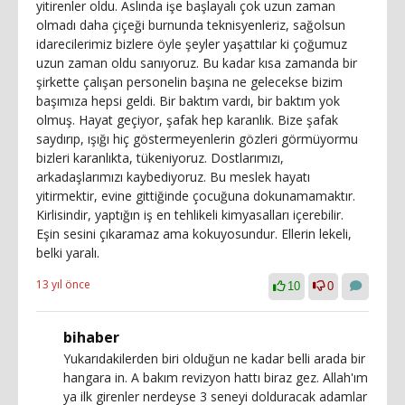
yitirenler oldu. Aslında işe başlayalı çok uzun zaman
olmadı daha çiçeği burnunda teknisyenleriz, sağolsun
idarecilerimiz bizlere öyle şeyler yaşattılar ki çoğumuz
uzun zaman oldu sanıyoruz. Bu kadar kısa zamanda bir
şirkette çalışan personelin başına ne gelecekse bizim
başımıza hepsi geldi. Bir baktım vardı, bir baktım yok
olmuş. Hayat geçiyor, şafak hep karanlık. Bize şafak
saydırıp, ışığı hiç göstermeyenlerin gözleri görmüyormu
bizleri karanlıkta, tükeniyoruz. Dostlarımızı,
arkadaşlarımızı kaybediyoruz. Bu meslek hayatı
yitirmektir, evine gittiğinde çocuğuna dokunamamaktır.
Kirlisindir, yaptığın iş en tehlikeli kimyasalları içerebilir.
Eşin sesini çıkaramaz ama kokuyosundur. Ellerin lekeli,
belki yaralı.
13 yıl önce
10
0
bihaber
Yukarıdakilerden biri olduğun ne kadar belli arada bir
hangara in. A bakım revizyon hattı biraz gez. Allah'ım
ya ilk girenler nerdeyse 3 seneyi dolduracak adamlar