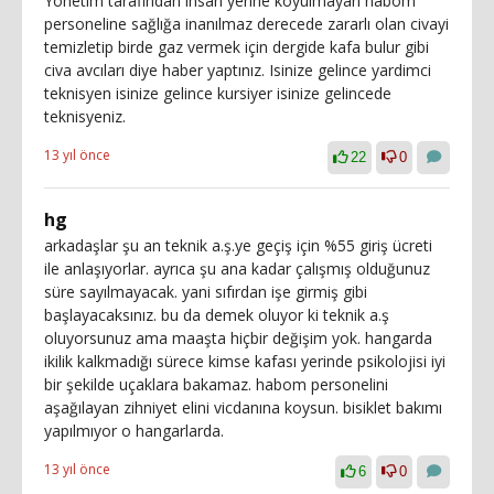
Yönetim tarafindan insan yerine koyulmayan habom
personeline sağlığa inanılmaz derecede zararlı olan civayi
temizletip birde gaz vermek için dergide kafa bulur gibi
civa avcıları diye haber yaptınız. Isinize gelince yardimci
teknisyen isinize gelince kursiyer isinize gelincede
teknisyeniz.
13 yıl önce
22
0
hg
arkadaşlar şu an teknik a.ş.ye geçiş için %55 giriş ücreti
ile anlaşıyorlar. ayrıca şu ana kadar çalışmış olduğunuz
süre sayılmayacak. yani sıfırdan işe girmiş gibi
başlayacaksınız. bu da demek oluyor ki teknik a.ş
oluyorsunuz ama maaşta hiçbir değişim yok. hangarda
ikilik kalkmadığı sürece kimse kafası yerinde psikolojisi iyi
bir şekilde uçaklara bakamaz. habom personelini
aşağılayan zihniyet elini vicdanına koysun. bisiklet bakımı
yapılmıyor o hangarlarda.
13 yıl önce
6
0