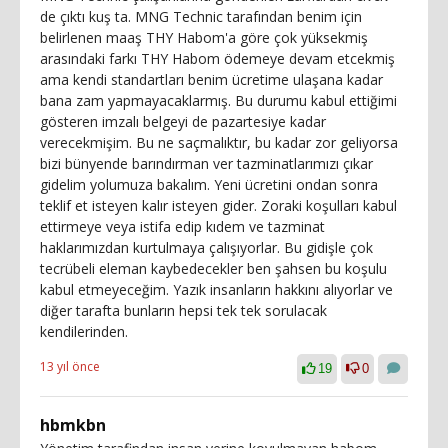
de çıktı kuş ta. MNG Technic tarafından benim için
belirlenen maaş THY Habom'a göre çok yüksekmiş
arasındaki farkı THY Habom ödemeye devam etcekmiş
ama kendi standartları benim ücretime ulaşana kadar
bana zam yapmayacaklarmış. Bu durumu kabul ettiğimi
gösteren imzalı belgeyi de pazartesiye kadar
verecekmişim. Bu ne saçmalıktır, bu kadar zor geliyorsa
bizi bünyende barındırman ver tazminatlarımızı çıkar
gidelim yolumuza bakalım. Yeni ücretini ondan sonra
teklif et isteyen kalır isteyen gider. Zoraki koşulları kabul
ettirmeye veya istifa edip kıdem ve tazminat
haklarımızdan kurtulmaya çalışıyorlar. Bu gidişle çok
tecrübeli eleman kaybedecekler ben şahsen bu koşulu
kabul etmeyeceğim. Yazık insanların hakkını alıyorlar ve
diğer tarafta bunların hepsi tek tek sorulacak
kendilerinden.
13 yıl önce
19
0
hbmkbn