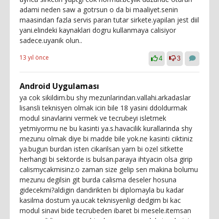
adami neden saw a gotrsun o da bi maaliyet.senin
maasindan fazla servis paran tutar sirkete.yapilan jest diil
yani.elindeki kaynaklari dogru kullanmaya calisiyor
sadece.uyanik olun..
13 yıl önce
4
3
Android Uygulaması
ya cok sikildim.bu shy mezunlarindan.vallahi.arkadaslar
lisansli teknisyen olmak icin bile 18 yasini ddoldurmak
modul sinavlarini vermek ve tecrubeyi isletmek
yetmiyormu ne bu kasinti ya.s.havacilik kurallarinda shy
mezunu olmak diye bi madde bile yok.ne kasinti ciktiniz
ya.bugun burdan isten cikarilsan yarn bi ozel sitkette
herhangi bi sektorde is bulsan.paraya ihtyacin olsa girip
calismycakmisinz.o zaman size gelip sen makina bolumu
mezunu degilsin git burda calisma deseler hosuna
gidecekmi?aldigin dandirikten bi diplomayla bu kadar
kasilma dostum ya.ucak teknisyenligi dedgim bi kac
modul sinavi bide tecrubeden ibaret bi mesele.itemsan