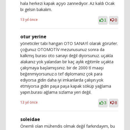
hala herkezi kapak açıyo zannediyor. Az kaldı Ocak
bi gelsin bakalım.
13 yıl önce
1
0
otur yerine
yöneticiler tabi hangarı OTO SANAYİ olarak görürler.
çoğunuz OTOMOTİV mezunusunuz sonra da
kalkmış burası oto sanayi değil diyorsunuz. uçakla
alakanız yok yalandan bir kaç aylık eğitimle uçakta
çalışmaya başlamışsınız. bir de 2000 tl maaşı
beğenmiyorsunuz.o tef diplomanız çok para
ediyorsa gidin daha iyi imkanlarda çalışın.yok
etmiyorsa gidin paşa paşa kapak söküp yağlama
yapın.burası ağlama sızlama yeri değil.
13 yıl önce
3
8
soleidae
Önemli olan mühendis olmak değil farkındayım, bu