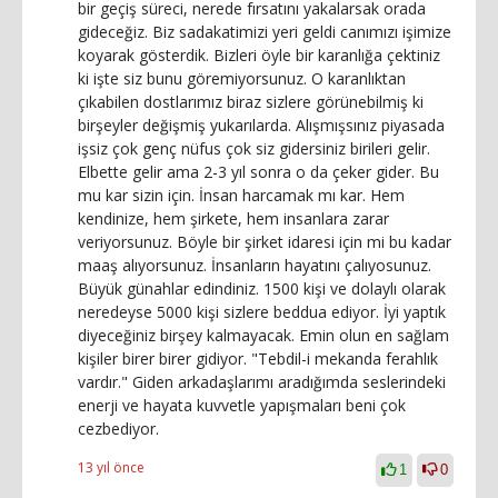
bir geçiş süreci, nerede fırsatını yakalarsak orada
gideceğiz. Biz sadakatimizi yeri geldi canımızı işimize
koyarak gösterdik. Bizleri öyle bir karanlığa çektiniz
ki işte siz bunu göremiyorsunuz. O karanlıktan
çıkabilen dostlarımız biraz sizlere görünebilmiş ki
birşeyler değişmiş yukarılarda. Alışmışsınız piyasada
işsiz çok genç nüfus çok siz gidersiniz birileri gelir.
Elbette gelir ama 2-3 yıl sonra o da çeker gider. Bu
mu kar sizin için. İnsan harcamak mı kar. Hem
kendinize, hem şirkete, hem insanlara zarar
veriyorsunuz. Böyle bir şirket idaresi için mi bu kadar
maaş alıyorsunuz. İnsanların hayatını çalıyosunuz.
Büyük günahlar edindiniz. 1500 kişi ve dolaylı olarak
neredeyse 5000 kişi sizlere beddua ediyor. İyi yaptık
diyeceğiniz birşey kalmayacak. Emin olun en sağlam
kişiler birer birer gidiyor. "Tebdil-i mekanda ferahlık
vardır." Giden arkadaşlarımı aradığımda seslerindeki
enerji ve hayata kuvvetle yapışmaları beni çok
cezbediyor.
13 yıl önce
1
0