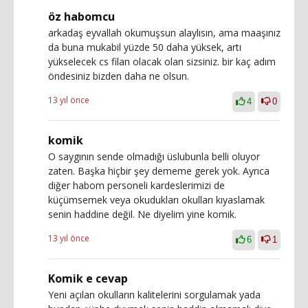
öz habomcu
arkadaş eyvallah okumuşsun alaylısın, ama maaşınız
da buna mukabil yüzde 50 daha yüksek, artı
yükselecek cs filan olacak olan sizsiniz. bir kaç adım
öndesiniz bizden daha ne olsun.
13 yıl önce
4
0
komik
O saygının sende olmadığı üslubunla belli oluyor
zaten. Başka hiçbir şey dememe gerek yok. Ayrıca
diğer habom personeli kardeslerimizi de
küçümsemek veya okudukları okulları kıyaslamak
senin haddine değil. Ne diyelim yine komik.
13 yıl önce
6
1
Komik e cevap
Yeni açılan okulların kalitelerini sorgulamak yada