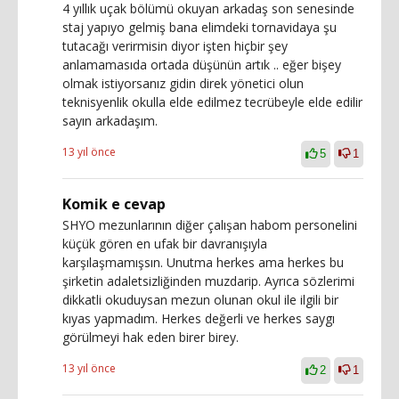
4 yıllık uçak bölümü okuyan arkadaş son senesinde
staj yapıyo gelmiş bana elimdeki tornavidaya şu
tutacağı verirmisin diyor işten hiçbir şey
anlamamasıda ortada düşünün artık .. eğer bişey
olmak istiyorsanız gidin direk yönetici olun
teknisyenlik okulla elde edilmez tecrübeyle elde edilir
sayın arkadaşım.
13 yıl önce
5
1
Komik e cevap
SHYO mezunlarının diğer çalışan habom personelini
küçük gören en ufak bir davranışıyla
karşılaşmamışsın. Unutma herkes ama herkes bu
şirketin adaletsizliğinden muzdarip. Ayrıca sözlerimi
dikkatli okuduysan mezun olunan okul ile ilgili bir
kıyas yapmadım. Herkes değerli ve herkes saygı
görülmeyi hak eden birer birey.
13 yıl önce
2
1