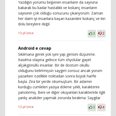
Yazdığın yorumu beğenen insanların da sayısına
bakarak bu kadar hastalıklı ve kıskanç insanların
sayısının çok olduğu sonucunu çıkarıyorum. Zaman
her daim iyi insanlara başarı kazandırır kıskanç ve kin
dolu bireylere değil.
13 yıl önce
3
2
Android e cevap
Sıkılmana gerek yok işini yap gerisini düşünme.
Kasılma olayına gelince tüm shyolular gayet
alçakgönüllü insanlar. Bir de dostum okullu
olduğunu belirtmişsin saygım sonsuz ancak yorum
yazarken özellikle noktadan sonra büyük harfle
başla. Zira bir yerde okumuştum. Bir adamın
kurduğu cümleleri yazıya dökme şekli, karakterini
yansıtırmış. Beni ve diğer okuyanları karakterinle ilgili
yanlış analizler yapmak zorunda bırakma. Saygılar
13 yıl önce
3
4