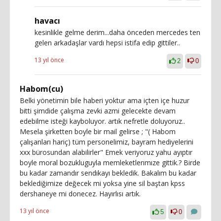
havacı
kesinlikle gelme derim...daha önceden mercedes ten
gelen arkadaşlar vardı hepsi istifa edip gittiler..
13 yıl önce
2
0
Habom(cu)
Belki yönetimin bile haberi yoktur ama içten içe huzur
bitti şimdide çalışma zevki azmi gelecekte devam
edebilme isteği kayboluyor. artık nefretle doluyoruz..
Mesela şirketten boyle bir mail gelirse ; "( Habom
çalışanları hariç) tüm personelimiz, bayram hediyelerini
xxx bürosundan alabilirler" Emek veriyoruz yahu ayıptır
boyle moral bozukluguyla memleketlerımıze gittik.? Birde
bu kadar zamandır sendıkayı bekledik. Bakalım bu kadar
beklediğimize değecek mi yoksa yine sil baştan kpss
dershaneye mi donecez. Hayırlısı artık.
13 yıl önce
5
0