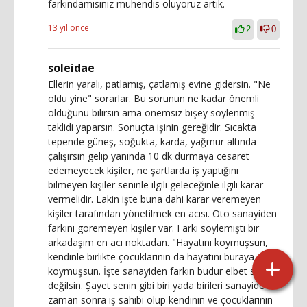
farkındamısınız mühendis oluyoruz artık.
13 yıl önce
2
0
soleidae
Ellerin yaralı, patlamış, çatlamış evine gidersin. "Ne
oldu yine" sorarlar. Bu sorunun ne kadar önemli
olduğunu bilirsin ama önemsiz bişey söylenmiş
taklidi yaparsın. Sonuçta işinin gereğidir. Sıcakta
tepende güneş, soğukta, karda, yağmur altında
çalışırsın gelip yanında 10 dk durmaya cesaret
edemeyecek kişiler, ne şartlarda iş yaptığını
bilmeyen kişiler seninle ilgili geleceğinle ilgili karar
vermelidir. Lakin işte buna dahi karar veremeyen
kişiler tarafından yönetilmek en acısı. Oto sanayiden
farkını göremeyen kişiler var. Farkı söylemişti bir
arkadaşım en acı noktadan. "Hayatını koymuşsun,
kendinle birlikte çocuklarının da hayatını buraya
koymuşsun. İşte sanayiden farkın budur elbet salak
değilsin. Şayet senin gibi biri yada birileri sanayide bir
zaman sonra iş sahibi olup kendinin ve çocuklarının