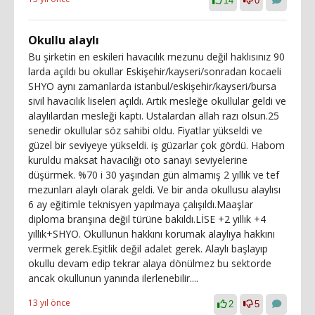
14
0
Okullu alaylı
Bu şirketin en eskileri havacılık mezunu değil haklısınız 90
larda açıldı bu okullar Eskişehir/kayseri/sonradan kocaeli
SHYO aynı zamanlarda istanbul/eskişehir/kayseri/bursa
sivil havacılık liseleri açıldı. Artık mesleğe okullular geldi ve
alaylılardan mesleği kaptı. Ustalardan allah razı olsun.25
senedir okullular söz sahibi oldu. Fiyatlar yükseldi ve
güzel bir seviyeye yükseldi. iş güzarlar çok gördü. Habom
kuruldu maksat havacılığı oto sanayi seviyelerine
düşürmek. %70 i 30 yaşından gün almamış 2 yıllık ve tef
mezunları alaylı olarak geldi. Ve bir anda okullusu alaylısı
6 ay eğitimle teknisyen yapılmaya çalışıldı.Maaşlar
diploma branşına değil türüne bakıldı.LİSE +2 yıllık +4
yıllık+SHYO. Okullunun hakkını korumak alaylıya hakkını
vermek gerek.Eşitlik değil adalet gerek. Alaylı başlayıp
okullu devam edip tekrar alaya dönülmez bu sektorde
ancak okullunun yanında ilerlenebilir....
13 yıl önce
2
5