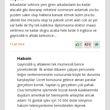
Arkadaslar sektore yeni giren arkadaslarin bu kadar
alacakli gibi davranip sirketine sovmesini anlamak zor.bu
yuzden sakin olup hakkina kanaat etmek lazim.zira bu
ulkede lise mezunu olup ta yuksek ucret alan cok az yer
var belki de thy tek kaldi.lise diplomasina doktor maasi
verilmesi ne kadar dogru acaba hele birde 0 ingilizce ve
gayriciddi is ahlaki birlesince....
13 yıl önce
7
8
Habom
Gayriciddi iş ahlakının tek mümessili bence
yöneticilerdir. İlk andan itibaren çalışan personele
değer verilememesinin sonucunda böyle bir durumla
karşılaştılar. Ücret konusuna gelince alınan paralar
gerçekten komik. Yapılan iş gerçekten çok pahalı.
Civa temizleme işleminde bizzat kendi kulaklarımda
duydum amerikalı bir teknisyenle anlaştılar ancak
adam 10 günlük işlev için 10 000 dolar isteyince
habom teknisyenlerine temizletelim diyerek