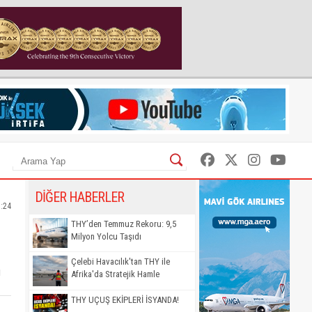
DİĞER HABERLER
1:24
THY’den Temmuz Rekoru: 9,5
Milyon Yolcu Taşıdı
Çelebi Havacılık'tan THY ile
ı
Afrika'da Stratejik Hamle
THY UÇUŞ EKİPLERİ İSYANDA!