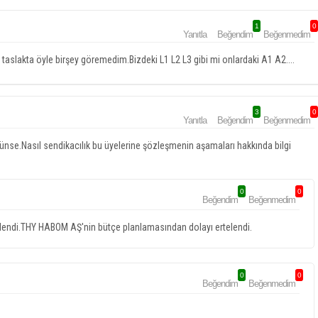
1
0
Yanıtla
Beğendim
Beğenmedim
taslakta öyle birşey göremedim.Bizdeki L1 L2 L3 gibi mi onlardaki A1 A2....
3
0
Yanıtla
Beğendim
Beğenmedim
nse.Nasıl sendikacılık bu üyelerine şözleşmenin aşamaları hakkında bilgi
0
0
Beğendim
Beğenmedim
lendi.THY HABOM AŞ'nin bütçe planlamasından dolayı ertelendi.
0
0
Beğendim
Beğenmedim