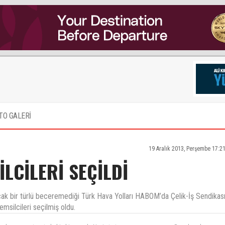
TO GALERİ
19 Aralık 2013, Perşembe 17:2
LCİLERİ SEÇİLDİ
ncak bir türlü beceremediği Türk Hava Yolları HABOM’da Çelik-İş Sendikas
msilcileri seçilmiş oldu.
a olsun sonuçta ortada hiç birşey yok. Neyin tartışmasını yapıyorsunuz. Burada çalışmayı