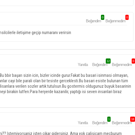
0
0
Beğendim
Beğenmedim
ilcilerle iletişime geçip numaranı verirsin
12
0
Yanıtla
Beğendim
Beğenmedim
 Bu bbir başarı sizin icin, bizler icinde gurur.Fakat bu basari isinmasi olmayan,
r cayi bile parali olan bir tesiste gerceklesti.Bu basari esiste bulunan tüm
 calisanlara verilen sozler artık tutulsun.Bu gostermis oldugunuz buyuk basarinin
yi birakin lutfen.Para heryerde kazanilir, yaptığı isi seven insanlari biraz
1
18
Yanıtla
Beğendim
Beğenmedim
zmi?? Istemiyorsaniz isten cikar gidersiniz. Ama yok calisicam mecburum