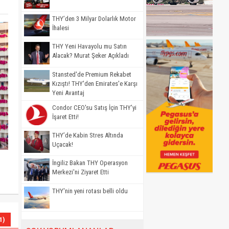
THY’den 3 Milyar Dolarlık Motor
İhalesi
THY Yeni Havayolu mu Satın
Alacak? Murat Şeker Açıkladı
Stansted'de Premium Rekabet
Kızıştı! THY'den Emirates'e Karşı
Yeni Avantaj
Condor CEO'su Satış İçin THY'yi
İşaret Etti!
THY’de Kabin Stres Altında
Uçacak!
İngiliz Bakan THY Operasyon
Merkezi'ni Ziyaret Etti
THY'nin yeni rotası belli oldu
1)