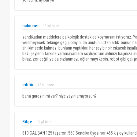
yolladım. ayıptır ya
habomer
~ 13 yıl önce
sendikadan maddelere psikolojik destek de koymasını istiyoruz. Yak
verilmeyecek. tekniğe geçiş olayını da unutun lütfen artık. bunun ha
ahı kimsede kalmaz. bunların yaptıkları her şey bir bir çıkacak inşalla
bazı şeylerin farkına varamayanlara söylüyorum aklınızı başınıza alı
biraz, zor değil. ya da sızlanmayı, ağlanmayı kesin. robot gibi çalı
editör
~ 13 yıl önce
bana garezin mi var? niye yayınlamıyorsun?
Bilge
~ 13 yıl önce
813 ÇALIŞAN 125 taşaron .550 Sendika üyesi var 465 kiş oy kullandı