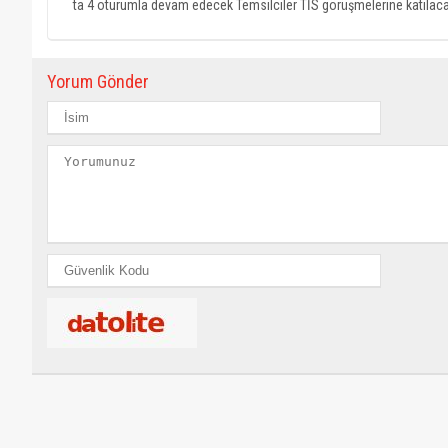
ta 4 oturumla devam edecek Temsilciler TİS görüşmelerine katılaca
Yorum Gönder