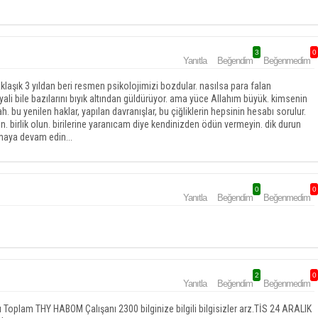
3
0
Yanıtla
Beğendim
Beğenmedim
laşık 3 yıldan beri resmen psikolojimizi bozdular. nasılsa para falan
yali bile bazılarını bıyık altından güldürüyor. ama yüce Allahım büyük. kimsenin
h. bu yenilen haklar, yapılan davranışlar, bu çiğliklerin hepsinin hesabı sorulur.
n. birlik olun. birilerine yaranıcam diye kendinizden ödün vermeyin. dik durun
şmaya devam edin...
0
0
Yanıtla
Beğendim
Beğenmedim
2
0
Yanıtla
Beğendim
Beğenmedim
 Toplam THY HABOM Çalışanı 2300 bilginize bilgili bilgisizler arz.TİS 24 ARALIK