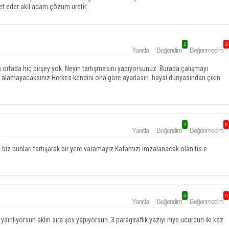
t eder akil adam çõzum uretir.
1
3
Yanıtla
Beğendim
Beğenmedim
 ortada hiç birşey yok. Neyin tartışmasını yapıyorsunuz. Burada çalışmayı
a alamayacaksınız.Herkes kendini ona göre ayarlasın. hayal dünyasından çıkın
2
0
Yanıtla
Beğendim
Beğenmedim
, biz bunları tartışarak bir yere varamayız.Kafamızı imzalanacak olan tis e
0
0
Yanıtla
Beğendim
Beğenmedim
aınlıyorsun aklın sıra şov yapıyorsun. 3 paragıraflık yazıyı niye ucurdun iki kez