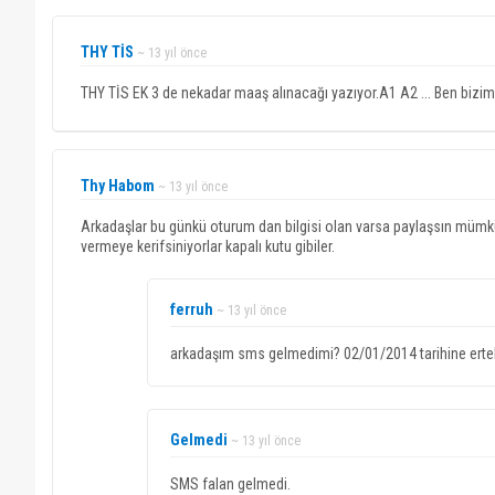
THY TİS
~ 13 yıl önce
THY TİS EK 3 de nekadar maaş alınacağı yazıyor.A1 A2 ... Ben bizim 
Thy Habom
~ 13 yıl önce
Arkadaşlar bu günkü oturum dan bilgisi olan varsa paylaşsın mümkü
vermeye kerifsiniyorlar kapalı kutu gibiler.
ferruh
~ 13 yıl önce
arkadaşım sms gelmedimi? 02/01/2014 tarihine erte
Gelmedi
~ 13 yıl önce
SMS falan gelmedi.