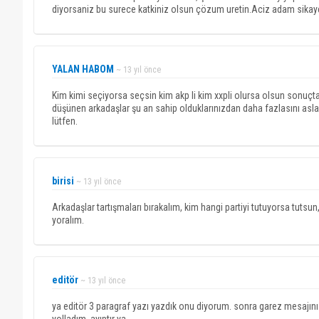
diyorsaniz bu surece katkiniz olsun çözum uretin.Aciz adam sikaye
YALAN HABOM
~ 13 yıl önce
Kim kimi seçiyorsa seçsin kim akp li kim xxpli olursa olsun sonuçta
düşünen arkadaşlar şu an sahip olduklarınızdan daha fazlasını asl
lütfen.
birisi
~ 13 yıl önce
Arkadaşlar tartışmaları bırakalım, kim hangi partiyi tutuyorsa tutsun
yoralım.
editör
~ 13 yıl önce
ya editör 3 paragraf yazı yazdık onu diyorum. sonra garez mesajını y