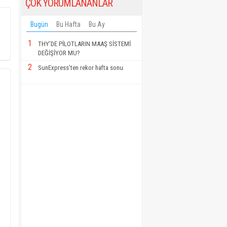
ÇOK YORUMLANANLAR
Bugün
Bu Hafta
Bu Ay
1
THY’DE PİLOTLARIN MAAŞ SİSTEMİ
DEĞİŞİYOR MU?
2
SunExpress’ten rekor hafta sonu