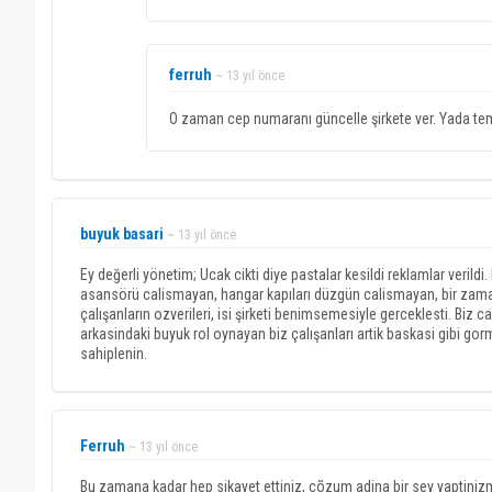
ferruh
~ 13 yıl önce
O zaman cep numaranı güncelle şirkete ver. Yada tems
buyuk basari
~ 13 yıl önce
Ey değerli yönetim; Ucak cikti diye pastalar kesildi reklamlar verildi.
asansörü calismayan, hangar kapıları düzgün calismayan, bir zamanla
çalışanların ozverileri, isi şirketi benimsemesiyle gerceklesti. Biz
arkasindaki buyuk rol oynayan biz çalışanları artik baskasi gibi gorme
sahiplenin.
Ferruh
~ 13 yıl önce
Bu zamana kadar hep sikayet ettiniz, çõzum adina bir sey yaptini