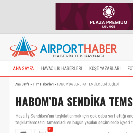
ANA SAYFA
HAVACILIK HABERLERİ
KÖŞE YAZARLARI
FO
Ana Sayfa
»
THY Haberleri
»
HABOM’DA SENDİKA TEMSİLCİLERİ SEÇİLDİ
HABOM’DA SENDİKA TEMSİ
Hava-İş Sendikası’nın teşkilatlanmak için çok çaba sarf ettiği a
teşkilatlanmasını tamamladı ve bugün yapılan seçimlerde işyeri te
Kim kimi seçiyorsa seçsin kim akp li kim xxpli olurs
91