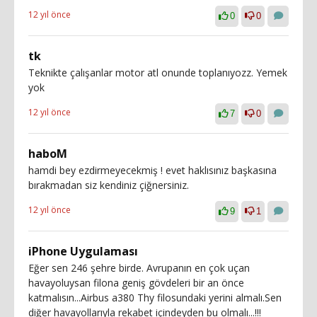
12 yıl önce
0
0
tk
Teknikte çalışanlar motor atl onunde toplanıyozz. Yemek
yok
12 yıl önce
7
0
haboM
hamdi bey ezdirmeyecekmiş ! evet haklısınız başkasına
bırakmadan siz kendiniz çiğnersiniz.
12 yıl önce
9
1
iPhone Uygulaması
Eğer sen 246 şehre birde. Avrupanın en çok uçan
havayoluysan filona geniş gövdeleri bir an önce
katmalısın...Airbus a380 Thy filosundaki yerini almalı.Sen
diğer havayollarıyla rekabet içindeyden bu olmalı...!!!