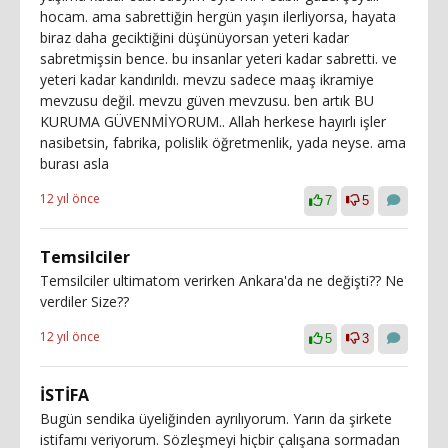
hocam. ama sabrettiğin hergün yaşın ilerliyorsa, hayata
biraz daha geciktiğini düşünüyorsan yeteri kadar
sabretmişsin bence. bu insanlar yeteri kadar sabretti. ve
yeteri kadar kandırıldı. mevzu sadece maaş ikramiye
mevzusu değil. mevzu güven mevzusu. ben artık BU
KURUMA GÜVENMİYORUM.. Allah herkese hayırlı işler
nasibetsin, fabrika, polislik öğretmenlik, yada neyse. ama
burası asla
12 yıl önce
7
5
Temsilciler
Temsilciler ultimatom verirken Ankara'da ne değişti?? Ne
verdiler Size??
12 yıl önce
5
3
İSTİFA
Bugün sendika üyeliğinden ayrılıyorum. Yarın da şirkete
istifamı veriyorum. Sözleşmeyi hiçbir çalışana sormadan