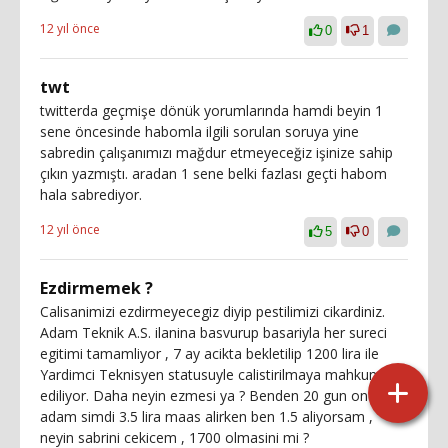
12 yıl önce
0
1
twt
twitterda geçmişe dönük yorumlarında hamdi beyin 1
sene öncesinde habomla ilgili sorulan soruya yine
sabredin çalışanımızı mağdur etmeyeceğiz işinize sahip
çıkın yazmıştı. aradan 1 sene belki fazlası geçti habom
hala sabrediyor.
12 yıl önce
5
0
Ezdirmemek ?
Calisanimizi ezdirmeyecegiz diyip pestilimizi cikardiniz.
Adam Teknik A.S. ilanina basvurup basariyla her sureci
egitimi tamamliyor , 7 ay acikta bekletilip 1200 lira ile
Yardimci Teknisyen statusuyle calistirilmaya mahkum
ediliyor. Daha neyin ezmesi ya ? Benden 20 gun onceki
adam simdi 3.5 lira maas alirken ben 1.5 aliyorsam ,
neyin sabrini cekicem , 1700 olmasini mi ?