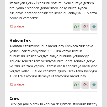
imzalayan Çelik - İş'edir bu sözüm : Seni buraya getiren
biz ; yarın erkenden göndermeyi de iyi biliriz. Ayrıca
aileleriyle beraber onbinlerce insan bu anlayışa 30 Martta
cevabını verecektir.
12 yıl önce
8
2
HabomTek
Allahtan ezdirmiyosunuz hamdi bey.Koskaca turk hava
yolları ucak teknısyenıne 1600 lıra verıyo ustelık
bunun100 lırasıda vergıye gıdıyo,bununla yetınmeyıp
1bucuk senedır zam vermıyosunuz.Sonra sendıka gelıyo
ve 200 lıra zam yapıyo , zamın yarısı sendıkaya yarısı yıne
vergıye kalan 50 tl de cebımıze gırıyo. Ucak teknısyenıyım
1500 lıra alıyorum demeye utanıyorum hamdı bey.
12 yıl önce
5
0
Crew
Bi tk çalışanı olarak bi konuya değinmek istiyorum biz thy