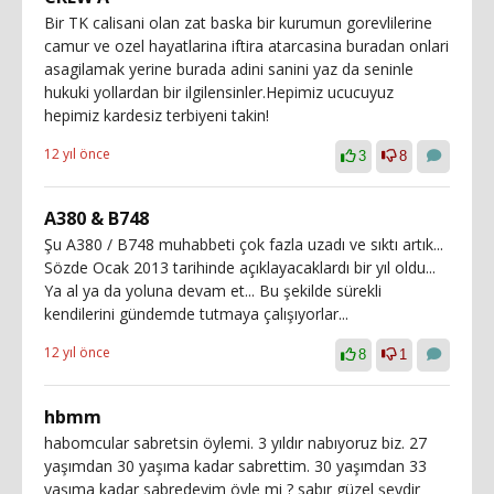
Bir TK calisani olan zat baska bir kurumun gorevlilerine
camur ve ozel hayatlarina iftira atarcasina buradan onlari
asagilamak yerine burada adini sanini yaz da seninle
hukuki yollardan bir ilgilensinler.Hepimiz ucucuyuz
hepimiz kardesiz terbiyeni takin!
12 yıl önce
3
8
A380 & B748
Şu A380 / B748 muhabbeti çok fazla uzadı ve sıktı artık...
Sözde Ocak 2013 tarihinde açıklayacaklardı bir yıl oldu...
Ya al ya da yoluna devam et... Bu şekilde sürekli
kendilerini gündemde tutmaya çalışıyorlar...
12 yıl önce
8
1
hbmm
habomcular sabretsin öylemi. 3 yıldır nabıyoruz biz. 27
yaşımdan 30 yaşıma kadar sabrettim. 30 yaşımdan 33
yaşıma kadar sabredeyim öyle mi ? sabır güzel şeydir