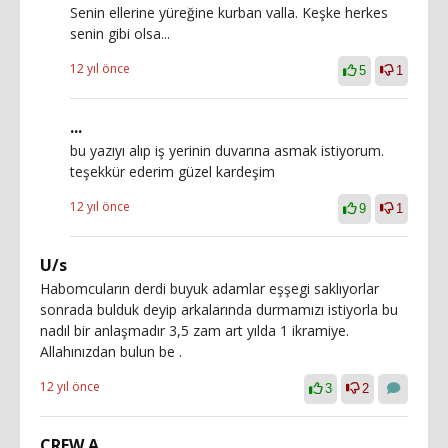
Senin ellerine yüreğine kurban valla. Keşke herkes
senin gibi olsa...
12 yıl önce
5
1
...
bu yazıyı alıp iş yerinin duvarına asmak istiyorum.
teşekkür ederim güzel kardeşim
12 yıl önce
9
1
U/s
Habomcuların derdi buyuk adamlar eşşegi saklıyorlar
sonrada bulduk deyip arkalarında durmamızı istiyorla bu
nadıl bir anlaşmadır 3,5 zam art yılda 1 ikramiye.
Allahınızdan bulun be .
12 yıl önce
3
2
CREW A