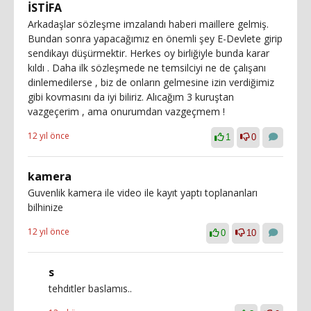
İSTİFA
Arkadaşlar sözleşme imzalandı haberi maillere gelmiş.
Bundan sonra yapacağımız en önemli şey E-Devlete girip
sendikayı düşürmektir. Herkes oy birliğiyle bunda karar
kıldı . Daha ilk sözleşmede ne temsilciyi ne de çalışanı
dinlemedilerse , biz de onların gelmesine izin verdiğimiz
gibi kovmasını da iyi biliriz. Alıcağım 3 kuruştan
vazgeçerim , ama onurumdan vazgeçmem !
12 yıl önce
1
0
kamera
Guvenlik kamera ile video ile kayıt yaptı toplananları
bilhinize
12 yıl önce
0
10
s
tehdıtler baslamıs..