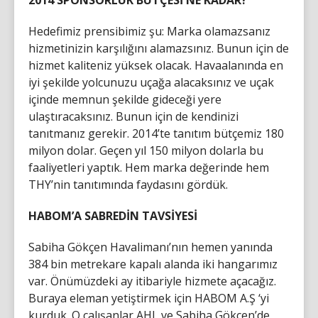
2014 SPONSORLUK BÜTÇESİ NE KADAR?
Hedefimiz prensibimiz şu: Marka olamazsanız
hizmetinizin karşılığını alamazsınız. Bunun için de
hizmet kaliteniz yüksek olacak. Havaalanında en
iyi şekilde yolcunuzu uçağa alacaksınız ve uçak
içinde memnun şekilde gideceği yere
ulaştıracaksınız. Bunun için de kendinizi
tanıtmanız gerekir. 2014’te tanıtım bütçemiz 180
milyon dolar. Geçen yıl 150 milyon dolarla bu
faaliyetleri yaptık. Hem marka değerinde hem
THY’nin tanıtımında faydasını gördük.
HABOM’A SABREDİN TAVSİYESİ
Sabiha Gökçen Havalimanı’nın hemen yanında
384 bin metrekare kapalı alanda iki hangarımız
var. Önümüzdeki ay itibariyle hizmete açacağız.
Buraya eleman yetiştirmek için HABOM A.Ş ‘yi
kurduk. O çalışanlar AHL ve Sabiha Gökçen’de