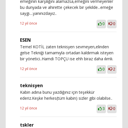
emeğinin karşılığını alamazsa,emeğini vermeyenler
bu dunyada ve ahirette çekecek bir şekilde...emeğe
saygı....yanınızdayız..
12 yıl önce
0
0
ESEN
Temel KOTİL zaten teknisyen sevmeyen,elinden
gelse Tekniği tamamıyla ortadan kaldırmak isteyen
bir yönetici..Hamdi TOPÇU ise ehh biraz daha ılımlı.
12 yıl önce
0
2
teknisyen
Kabin adına bunu yazdığınız için teşekkür
ederiz.Keşke herkes(tüm kabin) sizler gibi olabilse..
12 yıl önce
3
0
tskler