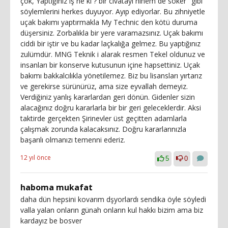
çok, Yaptığınız iş ne ki ? bir civatayı ninem de söker" gibi
söylemlerini herkes duyuyor. Ayıp ediyorlar. Bu zihniyetle
uçak bakımı yaptırmakla My Technic den kötü duruma
düşersiniz. Zorbalıkla bir yere varamazsınız. Uçak bakımı
ciddi bir iştir ve bu kadar laçkalığa gelmez. Bu yaptığınız
zulümdür. MNG Teknik i alarak resmen Tekel oldunuz ve
insanları bir konserve kutusunun içine hapsettiniz. Uçak
bakımı bakkalcılıkla yönetilemez. Biz bu lisansları yırtarız
ve gerekirse sürünürüz, ama size eyvallah demeyiz.
Verdiğiniz yanlış kararlardan geri dönün. Gidenler sizin
alacağınız doğru kararlarla bir bir geri geleceklerdir. Aksi
taktirde gerçekten Şirinevler üst geçitten adamlarla
çalışmak zorunda kalacaksınız. Doğru kararlarınızla
başarılı olmanızı temenni ederiz.
12 yıl önce
5
0
haboma mukafat
daha dün hepsini kovarım dşyorlardı sendika öyle söyledi
valla yalan onların günah onların kul hakkı bizim ama biz
kardayız be bosver