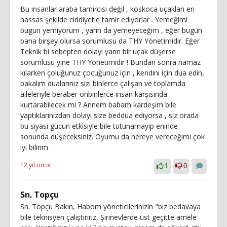
Bu insanlar araba tamircisi değil , koskoca uçakları en
hassas şekilde ciddiyetle tamir ediyorlar . Yemeğimi
bugün yemiyorum , yarın da yemeyeceğim , eğer bugün
bana birşey olursa sorumlusu da THY Yönetimidir. Eğer
Teknik bi sebepten dolayı yarın bir uçak düşerse
sorumlusu yine THY Yönetimidir ! Bundan sonra namaz
kılarken çoluğunuz çocuğunuz için , kendini için dua edin,
bakalım dualarınız sizi binlerce çalışan ve toplamda
aileleriyle beraber onbinlerce insan karşısında
kurtarabilecek mi ? Annem babam kardeşim bile
yaptıklarınızdan dolayı size beddua ediyorsa , siz orada
bu siyasi gücün etkisiyle bile tutunamayıp eninde
sonunda düşeceksiniz. Oyumu da nereye vereceğimi çok
iyi bilirim .
12 yıl önce
1
0
Sn. Topçu
Sn. Topçu Bakın, Habom yöneticilerinizin "biz bedavaya
bile teknisyen çalıştırırız, Şirinevlerde üst geçitte amele