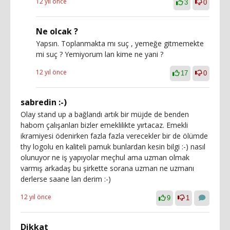
12 yıl önce
3
0
Ne olcak ?
Yapsın. Toplanmakta mı suç , yemeğe gitmemekte
mi suç ? Yemiyorum lan kime ne yani ?
12 yıl önce
17
0
sabredin :-)
Olay stand up a bağlandı artık bir müjde de benden
habom çalışanları bizler emeklilikte yırtacaz. Emekli
ikramiyesi ödenirken fazla fazla verecekler bir de ölümde
thy logolu en kaliteli pamuk bunlardan kesin bilgi :-) nasıl
olunuyor ne iş yapıyolar meçhul ama uzman olmak
varmış arkadaş bu şirkette sorana uzman ne uzmanı
derlerse saane lan derim :-)
12 yıl önce
9
1
Dikkat