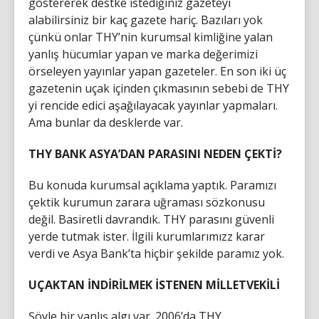
göstererek destke istediğiniz gazeteyi
alabilirsiniz bir kaç gazete hariç. Bazıları yok
çünkü onlar THY’nin kurumsal kimliğine yalan
yanlış hücumlar yapan ve marka değerimizi
örseleyen yayınlar yapan gazeteler. En son iki üç
gazetenin uçak içinden çıkmasının sebebi de THY
yi rencide edici aşağılayacak yayınlar yapmaları.
Ama bunlar da desklerde var.
THY BANK ASYA’DAN PARASINI NEDEN ÇEKTİ?
Bu konuda kurumsal açıklama yaptık. Paramızı
çektik kurumun zarara uğraması sözkonusu
değil. Basiretli davrandık. THY parasını güvenli
yerde tutmak ister. İlgili kurumlarımızz karar
verdi ve Asya Bank’ta hiçbir şekilde paramız yok.
UÇAKTAN İNDİRİLMEK İSTENEN MİLLETVEKİLİ
Şöyle bir yanlış algı var. 2006’da THY