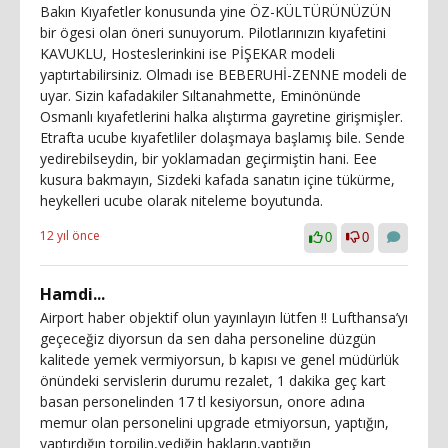
Bakın Kıyafetler konusunda yine ÖZ-KÜLTÜRÜNÜZÜN
bir ögesi olan öneri sunuyorum. Pilotlarınızın kıyafetini
KAVUKLU, Hosteslerinkini ise PİŞEKAR modeli
yaptırtabilirsiniz. Olmadı ise BEBERUHİ-ZENNE modeli de
uyar. Sizin kafadakiler Sıltanahmette, Eminönünde
Osmanlı kıyafetlerini halka alıştırma gayretine girişmişler.
Etrafta ucube kıyafetliler dolaşmaya başlamış bile. Sende
yedirebilseydin, bir yoklamadan geçirmiştin hani. Eee
kusura bakmayın, Sizdeki kafada sanatın içine tükürme,
heykelleri ucube olarak niteleme boyutunda.
12 yıl önce
0
0
Hamdi...
Airport haber objektif olun yayınlayın lütfen !! Lufthansa’yı
geçeceğiz diyorsun da sen daha personeline düzgün
kalitede yemek vermiyorsun, b kapısı ve genel müdürlük
önündeki servislerin durumu rezalet, 1 dakika geç kart
basan personelinden 17 tl kesiyorsun, onore adına
memur olan personelini upgrade etmiyorsun, yaptığın,
yaptırdığın torpilin,yediğin hakların,yaptığın