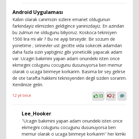
Android Uygulaması
Kabin olarak canimizin sizlere emanet oldugunun
farkindayiz elimizden geldigince yaninizdayiz. En azindan
bu zulmun ne oldugunu biliyoruz. Koskoca teknisyen
1500 lira mi alir ? Bu ne ayip birseydir. Bir sozum de
yonetime ; sirinevler ust gecitte vida sokecek adamdan
daha fazla sizin yaptiginiz gibi yoneticilik yapacak adam
var. Ucagin bakimini yapan adam onundeki isten once
ekmegini colugunu cocugunu dusunuyorsa ben memur
olarak o ucaga binmeye korkarim. Basima bir sey gelirse
de ote tarafta hakkimi teknisyenden degil sizden sorarim.
Kendinize gelin.
12 yıl önce
33
2
Lee_Hooker
''Ucagin bakimini yapan adam onundeki isten once
ekmegini colugunu cocugunu dusunuyorsa ben
memur olarak o ucaga binmeye korkarim'' her kimki