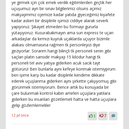
ye girmek için çok emek verdik eğitimlerden geçtik her
uçuşumuz ayrı bir sınav bilgilerimiz olsuns açımız
makyajımmız ojemize kadar yatıda giyeceğimiz kıyafete
kadar askeri bir disiplinle işimizi ciddiye alarak severk
yapıyoruz. Şikayet etmeden bu formayı gururla
yütaşıyoruz. Kusurabakmayın ama sun express te uçan
arkadaşlar da kırmızı kuyruk uçaklarda uçuyor bizimle
alakası olmamasına rağmen tk personleyizi diye
geziyorlar. Sorarım hangi bilinçli tk personeli senin gibi
saçları platin sarısıdır makyajı 15 kilodur hangi tk
personeli tel aviv yatıya giderken acuk sacık tayt
götürürü! Ben bunlarla aynı kefeye konmak istemiyprum
ben işime karşı bu kadar disiplinle kendime dikkate
ederek uçuşlarıma giderken aynı şirkette çalışıyomuş gibi
görünmek istemiyorum. Bence artık bu konuyada bir
çare bulunmalı kontrol kabin amirleri uçuşlara yatılara
giderken bu insanları gözetlemeli hatta ve hatta uçuşlara
gelip gözlemlemeliler
12 yıl önce
1
7