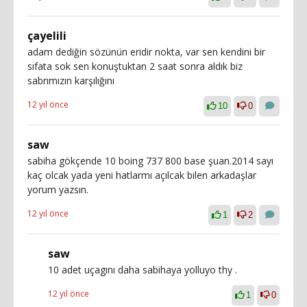
çayelili
adam dediğin sözünün eridir nokta, var sen kendini bir
sıfata sok sen konuştuktan 2 saat sonra aldık biz
sabrımızın karşılığını
12 yıl önce
10
0
saw
sabiha gökçende 10 boing 737 800 base şuan.2014 sayı
kaç olcak yada yeni hatlarmı açılcak bilen arkadaşlar
yorum yazsın.
12 yıl önce
1
2
saw
10 adet uçagını daha sabihaya yolluyo thy .
12 yıl önce
1
0