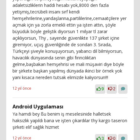
adaletsizliklerin haddi hesabı yok,8000 den fazla
yetişmiş,tecrübeli insanı sırf kendi
hemşehrilerine,yandaşlarına,partililerine,cemaatçilere yer
açmak için ya zorla emekli ettin ya işten attın, şöyle
büyüdük böyle geliştik diyorsun 1 milyar tl zarar
açıklıyorsun, Thy , sayende güvenlikte 137 şirket içine
giremiyor, uçuş güvenliğinde de sondan 3. Sırada,
Türkçeyi şiveyle konuşuyorsun, yabancı dil bilmiyorsun,
havacılık dünyasında senin gibi fırıncılıktan
gelme,başbakan hemşehrisi ve mali müşaviri diye böyle
bir şirkete başkan yapılmış dünyada ikinci bir örnek yok
yani kısaca nereden tutsak elimizde kalıyorsun!!!
12 yıl önce
9
2
Android Uygulaması
Ya hamdi bey ßu benim iş meselesinide halletsek
haksızlık yapıldı bana ve işten çıkardılar thy kargo taseron
şirketi elif sağlık hizmet
12 yıl önce
3
0