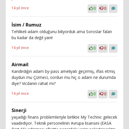
14 yıl önce
0
0
İsim / Rumuz
Tehlikeli adam olduğunu biliyorduk ama Soroslar falan
bu kadar da değil yani!
14 yıl önce
0
0
Airmail
Kandirdığın adam by-pass ameliyatı geçirmiş, iflas etmiş
duydun mu Çizmeci, sordun mu hiç o adam ne durumda
diye? Vicdanın rahat mı?
14 yıl önce
0
0
Sinerji
yaşadığı finans problemleriyle birlikte My Technic gelecek
vaadediyor. Teknik personelinin Avrupa lisansını (EASA