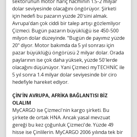
sektörünün motor hariç hacminin 1.5-2 milyar
dolar seviyesinde olacağını öngörüyor. Şirketi
için hedefi bu pazarın yüzde 20'sini almak.
Avrupa'dan çok ciddi bir talep artışı gözlemliyor
Çizmeci. Bugün pazarın büyüklüğü ise 450-500
milyon dolar düzeyinde. "Bugün de payımız yüzde
20" diyor. Motor bakımda da 5 yıl sonrası için
pazar büyüklüğü öngörüsü 2 milyar dolar. Orada
paylarının ise çok daha yüksek, yüzde 50'lerde
olacağını düşünüyor. Yani Çizmeci myTECHNİC ile
5 yıl sonra 1.4 milyar dolar seviyesinde bir ciro
hedefiyle hareket ediyor.
ÇİN'İN AVRUPA, AFRİKA BAĞLANTISI BİZ
OLALIM
MyCARGO ise Çizmeci'nin kargo şirketi. Bu
şirkete de ortak HNA. Ancak yasal mevzuat
gereği bu kez çoğunluk Çizmeci'de. Yüzde 49
hisse ise Çinlilerin. MyCARGO 2006 yılında tek bir