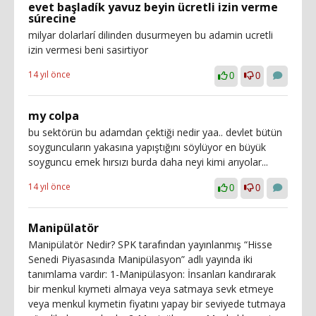
evet başladík yavuz beyin ücretli izin verme
súrecine
milyar dolarlarí dilinden dusurmeyen bu adamin ucretli
izin vermesi beni sasirtiyor
14 yıl önce
0
0
my colpa
bu sektörün bu adamdan çektiği nedir yaa.. devlet bütün
soyguncuların yakasına yapıştığını söylüyor en büyük
soyguncu emek hırsızı burda daha neyi kimi arıyolar...
14 yıl önce
0
0
Manipülatör
Manipülatör Nedir? SPK tarafından yayınlanmış “Hisse
Senedi Piyasasında Manipülasyon” adlı yayında iki
tanımlama vardır: 1-Manipülasyon: İnsanları kandırarak
bir menkul kıymeti almaya veya satmaya sevk etmeye
veya menkul kıymetin fiyatını yapay bir seviyede tutmaya