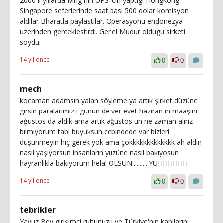
2000 li yillarda Mng nin UPS icin yaptigi Hongkong
Singapore seferlerinde saat basi 500 dolar komisyon
aldilar Bharatla paylastilar. Operasyonu endonezya
uzerinden gerceklestirdi. Genel Mudur oldugu sirketi
soydu.
14 yıl önce
0
0
mech
kocaman adamsın yalan söyleme ya artık şirket düzüne
girsin paralarımız ı günün de ver evet haziran ın maaşını
ağustos da aldık ama artık ağustos un ne zaman alırız
bılmıyorum tabi buyuksun cebindede var bizleri
düşünmeyin hiç gerek yok ama çokkkkkkkkkkkkk ah aldın
nasıl yaşıyorsun insanların yüzüne nasıl bakıyosun
hayranlıkla bakıyorum helal OLSUN...........YUHHHHHH
14 yıl önce
0
0
tebrikler
Yavuz Bey girişimci ruhunuzu ve Türkiye'nin kapılarını