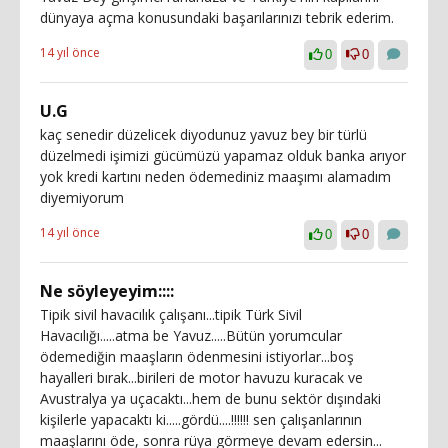
dünyaya açma konusundaki başarılarınızı tebrik ederim.
14 yıl önce
0
0
U.G
kaç senedir düzelicek diyodunuz yavuz bey bir türlü
düzelmedi işimizi gücümüzü yapamaz olduk banka arıyor
yok kredi kartını neden ödemediniz maaşımı alamadım
diyemiyorum
14 yıl önce
0
0
Ne söyleyeyim::::
Tipik sivil havacılık çalışanı...tipik Türk Sivil
Havacılığı.....atma be Yavuz.....Bütün yorumcular
ödemediğin maaşların ödenmesini istiyorlar...boş
hayalleri bırak...birileri de motor havuzu kuracak ve
Avustralya ya uçacaktı...hem de bunu sektör dışındaki
kişilerle yapacaktı ki.....gördü....!!!!!! sen çalışanlarının
maaşlarını öde, sonra rüya görmeye devam edersin...