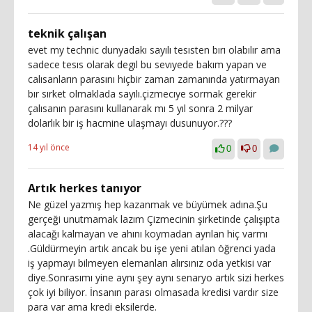
teknik çalışan
evet my technic dunyadakı sayılı tesısten bırı olabılır ama
sadece tesıs olarak degıl bu sevıyede bakım yapan ve
calısanların parasını hiçbir zaman zamanında yatırmayan
bır sırket olmaklada sayılı.çizmecıye sormak gerekir
çalısanın parasını kullanarak mı 5 yıl sonra 2 milyar
dolarlık bir iş hacmine ulaşmayı dusunuyor.???
14 yıl önce
0
0
Artık herkes tanıyor
Ne güzel yazmış hep kazanmak ve büyümek adına.Şu
gerçeği unutmamak lazım Çizmecinin şirketinde çalışıpta
alacağı kalmayan ve ahını koymadan ayrılan hiç varmı
.Güldürmeyin artık ancak bu işe yeni atılan öğrenci yada
iş yapmayı bilmeyen elemanları alırsınız oda yetkisi var
diye.Sonrasımı yine aynı şey aynı senaryo artık sizi herkes
çok iyi biliyor. İnsanın parası olmasada kredisi vardır size
para var ama kredi eksilerde.