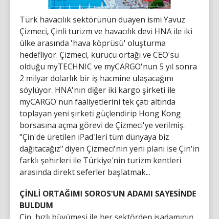
Türk havacılık sektörünün duayen ismi Yavuz
Çizmeci, Çinli turizm ve havacılık devi HNA ile iki
ülke arasında 'hava köprüsü' oluşturma
hedefliyor. Çizmeci, kurucu ortağı ve CEO'su
olduğu myTECHNIC ve myCARGO'nun 5 yıl sonra
2 milyar dolarlık bir iş hacmine ulaşacağını
söylüyor. HNA'nın diğer iki kargo şirketi ile
myCARGO'nun faaliyetlerini tek çatı altında
toplayan yeni şirketi güçlendirip Hong Kong
borsasına açma görevi de Çizmeci'ye verilmiş.
"Çin'de üretilen iPad'leri tüm dünyaya biz
dağıtacağız" diyen Çizmeci'nin yeni planı ise Çin'in
farklı şehirleri ile Türkiye'nin turizm kentleri
arasında direkt seferler başlatmak...
ÇİNLİ ORTAĞIMI SOROS'UN ADAMI SAYESİNDE
BULDUM
Çin, hızlı büyümesi ile her sektörden işadamının