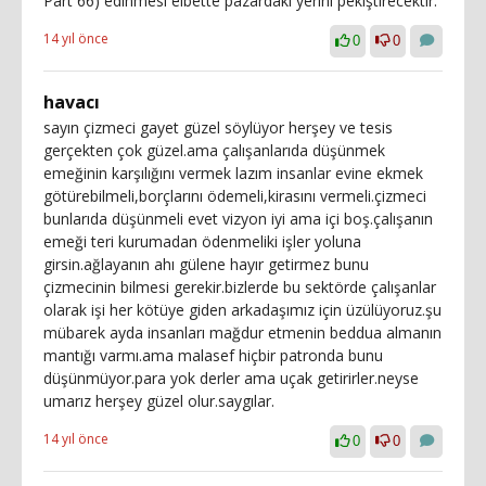
Part 66) edinmesi elbette pazardaki yerini pekiştirecektir.
14 yıl önce
0
0
havacı
sayın çizmeci gayet güzel söylüyor herşey ve tesis
gerçekten çok güzel.ama çalışanlarıda düşünmek
emeğinin karşılığını vermek lazım insanlar evine ekmek
götürebilmeli,borçlarını ödemeli,kirasını vermeli.çizmeci
bunlarıda düşünmeli evet vizyon iyi ama içi boş.çalışanın
emeği teri kurumadan ödenmeliki işler yoluna
girsin.ağlayanın ahı gülene hayır getirmez bunu
çizmecinin bilmesi gerekir.bizlerde bu sektörde çalışanlar
olarak işi her kötüye giden arkadaşımız için üzülüyoruz.şu
mübarek ayda insanları mağdur etmenin beddua almanın
mantığı varmı.ama malasef hiçbir patronda bunu
düşünmüyor.para yok derler ama uçak getirirler.neyse
umarız herşey güzel olur.saygılar.
14 yıl önce
0
0