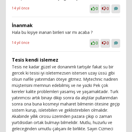
14 yıl önce
0
0
İnanmak
Hala bu kişiye inanan birileri var mı acaba ?
14 yıl önce
0
0
Tesis kendi islemez
Tesis ne kadar güzel ve donanımlı tartışılır fakat su bir
gercek ki tesisi iyi isletemezsen istersen uzay üssü gibi
olsun nafile yatırımdan öteye gitmez. Mytechnic nadiren
müşterisini memnun edebilmiş ve ne yazki Pek çok
kereler kalite problemleri yasamış ve yaşamaktadır. Turk
yatırımcısı artık binayı dikip sonra da alıştılar pullarımdan
sonra ona buna kosmeyi maharet bilmenin ötesine geçip
sistem kurup, isletebilen ve geklistirebilen olmalıdır.
Akabinde yıllık cirosu üzerinden pazara çıkıp o zaman
yurtdisidan ortak bulmayı bilmelidir. Mutlu, huzurlu ve
geleceginden umutlu çalışanı ile birlikte. Sayın Cizmeci