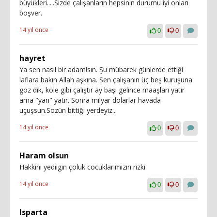
büyükleri.....Sizde çalışanların hepsinin durumu iyi onları
boşver.
14 yıl önce
0
0
hayret
Ya sen nasıl bir adam!sın. Şu mübarek günlerde ettiği
laflara bakın Allah aşkına. Sen çalışanın üç beş kuruşuna
göz dik, köle gibi çalıştır ay başı gelince maaşları yatır
ama "yan" yatır. Sonra milyar dolarlar havada
uçuşsun.Sözün bittiği yerdeyiz...
14 yıl önce
0
0
Haram olsun
Hakkini yediigin çoluk cocuklarımızın rızkı
14 yıl önce
0
0
Isparta