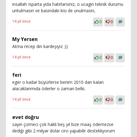
insallah Isparta yida hatirlarsiniz, o ucagin teknik durumu
untulmasin ve basindaki kisi de unulmasin,
14 yıl önce
0
0
My Yersen
Atma recep din kardeşiyiz ;))
14 yıl önce
0
0
feri
eger o kadar büyürlerse benim 2010 dan kalan
alacaklarımıda öderler o zaman belki.
14 yıl önce
0
0
evet doğru
sayın çizmeci çok haklı beş yıl bize maaş ödemezse
dediği gibi 2 milyar dolar ciro yapabilir destekliyorum