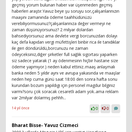
geçmiş yorum bulunan haber var üşenmeden geçmiş
haberleri araştır.Yavuz beye şu soruyu sor,çalışanlarınızın
maaşını zamanında ödeme taahhüdünüzü
verebiliyormusunuz?çalışanlarınıza değer vermeyi ne
zaman düşünüyorsunuz? 2 milyar dolardan
bahsediyorsunuz ama devlete vergi borcunuzdan dolayı
kaç defa kapıdan vergi müfettişleri binbir rica ile tanıdıklar
ile geri döndürüldü,borcunuzu ne zaman
ödeyceksiniz,diğer şirketler full sağlık sigortası yaparken
siz sadece yatarak (1 ay ödenmesinn hiçbir hastane size
ödeme yapmıyor.) neden kabul ettiniz..maaş anlaşmalı
banka neden 5 yıldır aynı ve avrupa yakasında ve maaşlar
neden hep cuma günü saat 18:00 den sonra hafta sonu
kurundan bozum yapıldıgı için personel magdur bilginiz
varmı?soru çok soracak cesaretli adam yok..ama reklam
var 2milyar dolarmış pehhh...
14 yıl önce
0
0
Bharat Bisse- Yavuz Cizmeci