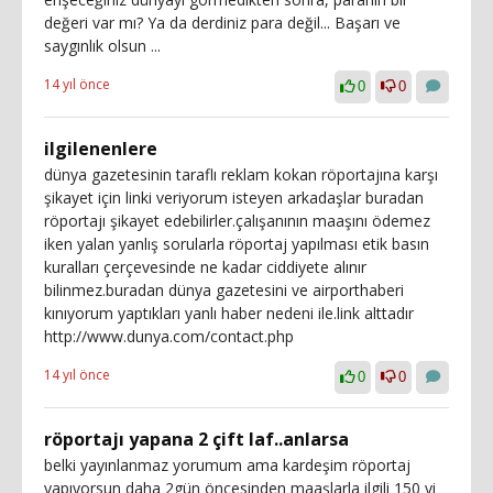
değeri var mı? Ya da derdiniz para değil... Başarı ve
saygınlık olsun ...
14 yıl önce
0
0
ilgilenenlere
dünya gazetesinin taraflı reklam kokan röportajına karşı
şikayet için linki veriyorum isteyen arkadaşlar buradan
röportajı şikayet edebilirler.çalışanının maaşını ödemez
iken yalan yanlış sorularla röportaj yapılması etik basın
kuralları çerçevesinde ne kadar ciddiyete alınır
bilinmez.buradan dünya gazetesini ve airporthaberi
kınıyorum yaptıkları yanlı haber nedeni ile.link alttadır
http://www.dunya.com/contact.php
14 yıl önce
0
0
röportajı yapana 2 çift laf..anlarsa
belki yayınlanmaz yorumum ama kardeşim röportaj
yapıyorsun daha 2gün öncesinden maaşlarla ilgili 150 yi