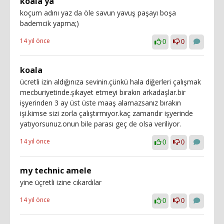
koala ya
koçum adını yaz da öle savun yavuş paşayı boşa
bademcik yapma;)
14 yıl önce
0
0
koala
ücretli izin aldığınıza sevinin.çünkü hala diğerleri çalışmak
mecburiyetinde.şikayet etmeyi bırakın arkadaşlar.bir
işyerinden 3 ay üst üste maaş alamazsanız bırakın
işi.kimse sizi zorla çalıştırmıyor.kaç zamandır işyerinde
yatıyorsunuz.onun bile parası geç de olsa veriliyor.
14 yıl önce
0
0
my technic amele
yine üçretli izine cıkardılar
14 yıl önce
0
0