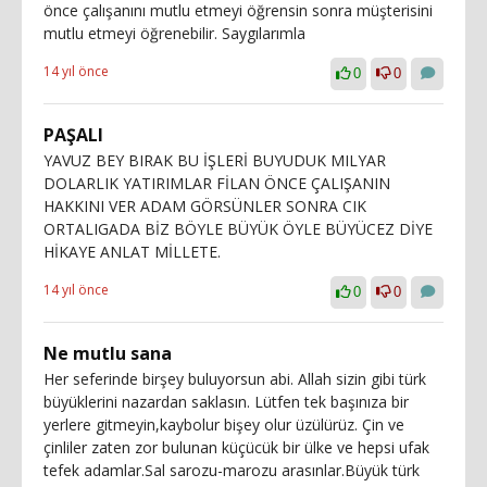
önce çalışanını mutlu etmeyi öğrensin sonra müşterisini
mutlu etmeyi öğrenebilir. Saygılarımla
14 yıl önce
0
0
PAŞALI
YAVUZ BEY BIRAK BU İŞLERİ BUYUDUK MILYAR
DOLARLIK YATIRIMLAR FİLAN ÖNCE ÇALIŞANIN
HAKKINI VER ADAM GÖRSÜNLER SONRA CIK
ORTALIGADA BİZ BÖYLE BÜYÜK ÖYLE BÜYÜCEZ DİYE
HİKAYE ANLAT MİLLETE.
14 yıl önce
0
0
Ne mutlu sana
Her seferinde birşey buluyorsun abi. Allah sizin gibi türk
büyüklerini nazardan saklasın. Lütfen tek başınıza bir
yerlere gitmeyin,kaybolur bişey olur üzülürüz. Çin ve
çinliler zaten zor bulunan küçücük bir ülke ve hepsi ufak
tefek adamlar.Sal sarozu-marozu arasınlar.Büyük türk