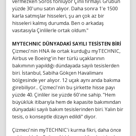
vermezken Soros fonluyor Çinli firmayı. Grubun
yüzde 30'unu satın alıyor. Daha sonra 1'e 1500
karla satmışlar hisseleri, şu an çok az bir
hisseleri kalmış durumda. Ben o arkadaş
vasıtasıyla Çinlilerle ortak oldum."
MYTECHNIC DÜNYADAKİ SAYILI TESİSTEN BİRİ
Çizmeci'nin HNA ile ortak kurduğu myTECHNIC,
Airbus ve Boeing'in her türlü uçaklarının
bakımının yapıldığı dündayada sayılı tesislerden
biri. İstanbul, Sabiha Gökçen Havalimanı
bölgesinde yer alıyor. 12 uçak aynı anda bakıma
girebiliyor... Çizmeci'nin bu şirkette hisse payı
yüzde 40. Çinliler ise yüzde 60'ıne sahip. "Hem
büyüklük itibarıyla hem de kapasite bakımından
dünyadaki sayılı bakım tesislerinden biri. Yalın bir
tesis, o konseptle dizayn edildi" diyor.
Çizmeci'nin myTECHNIC'i kurma fikri, daha önce