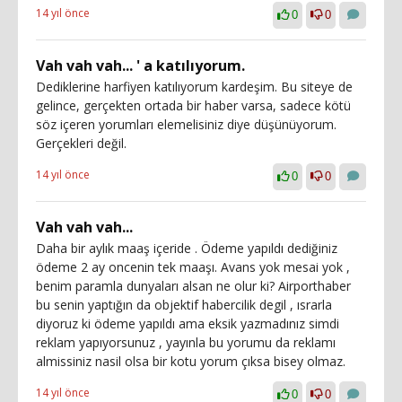
14 yıl önce
0
0
Vah vah vah... ' a katılıyorum.
Dediklerine harfiyen katılıyorum kardeşim. Bu siteye de
gelince, gerçekten ortada bir haber varsa, sadece kötü
söz içeren yorumları elemelisiniz diye düşünüyorum.
Gerçekleri değil.
14 yıl önce
0
0
Vah vah vah...
Daha bir aylık maaş içeride . Ödeme yapıldı dediğiniz
ödeme 2 ay oncenin tek maaşı. Avans yok mesai yok ,
benim paramla dunyaları alsan ne olur ki? Airporthaber
bu senin yaptığın da objektif habercilik degil , ısrarla
diyoruz ki ödeme yapıldı ama eksik yazmadınız simdi
reklam yapıyorsunuz , yayınla bu yorumu da reklamı
almissiniz nasil olsa bir kotu yorum çıksa bisey olmaz.
14 yıl önce
0
0