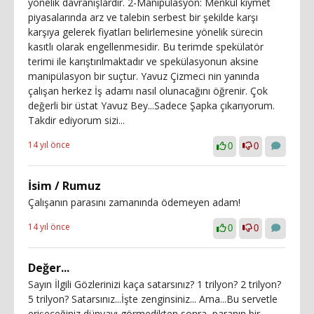
yönelik davranışlardır. 2-Manipülasyon: Menkul kıymet
piyasalarında arz ve talebin serbest bir şekilde karşı
karşıya gelerek fiyatları belirlemesine yönelik sürecin
kasıtlı olarak engellenmesidir. Bu terimde spekülatör
terimi ile karıştırılmaktadır ve spekülasyonun aksine
manipülasyon bir suçtur. Yavuz Çizmeci nin yanında
çalışan herkez İş adamı nasıl olunacağını öğrenir. Çok
değerli bir üstat Yavuz Bey...Sadece Şapka çıkarıyorum.
Takdir ediyorum sizi...
14 yıl önce
0
0
İsim / Rumuz
Çalışanın parasını zamanında ödemeyen adam!
14 yıl önce
0
0
Değer...
Sayın İlgili Gözlerinizi kaça satarsınız? 1 trilyon? 2 trilyon?
5 trilyon? Satarsınız...İşte zenginsiniz... Ama...Bu servetle
erişeceğiniz dünyayı görmedikten sonra, paranın bir