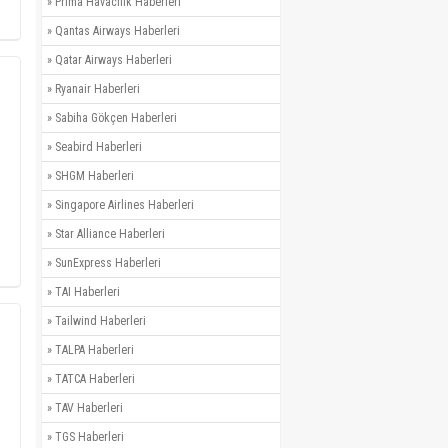
»
Prima Havacılık Haberleri
»
Qantas Airways Haberleri
»
Qatar Airways Haberleri
»
Ryanair Haberleri
»
Sabiha Gökçen Haberleri
»
Seabird Haberleri
»
SHGM Haberleri
»
Singapore Airlines Haberleri
»
Star Alliance Haberleri
»
SunExpress Haberleri
»
TAI Haberleri
»
Tailwind Haberleri
»
TALPA Haberleri
»
TATCA Haberleri
»
TAV Haberleri
»
TGS Haberleri