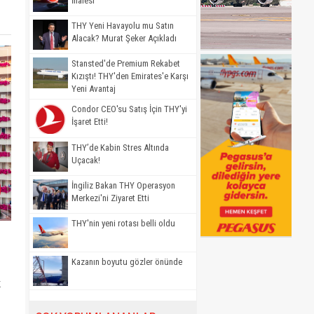
İhalesi
THY Yeni Havayolu mu Satın
Alacak? Murat Şeker Açıkladı
Stansted'de Premium Rekabet
Kızıştı! THY'den Emirates'e Karşı
Yeni Avantaj
Condor CEO'su Satış İçin THY'yi
İşaret Etti!
THY’de Kabin Stres Altında
Uçacak!
İngiliz Bakan THY Operasyon
Merkezi'ni Ziyaret Etti
THY'nin yeni rotası belli oldu
Kazanın boyutu gözler önünde
k