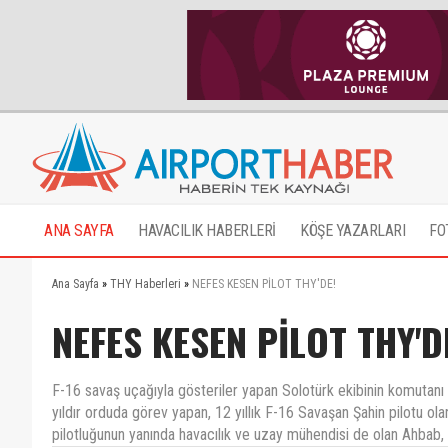
ANA SAYFA
HAVACILIK HABERLERİ
KÖŞE YAZARLARI
FO
Ana Sayfa
»
THY Haberleri
»
NEFES KESEN PİLOT THY'DE!
NEFES KESEN PİLOT THY'D
F-16 savaş uçağıyla gösteriler yapan Solotürk ekibinin komutanı 
yıldır orduda görev yapan, 12 yıllık F-16 Savaşan Şahin pilotu ol
pilotluğunun yanında havacılık ve uzay mühendisi de olan Ahbab, 