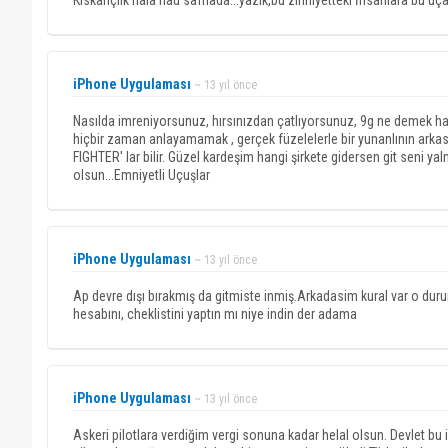
Kıskançlık hala had safhada...yazık,bu zihniyetteki İnsanlara bu uçak
iPhone Uygulaması
~ 13 yıl önce
Nasılda imreniyorsunuz, hırsınızdan çatlıyorsunuz, 9g ne demek h
hiçbir zaman anlayamamak , gerçek füzelelerle bir yunanlının arka
FIGHTER' lar bilir. Güzel kardeşim hangi şirkete gidersen git seni 
olsun...Emniyetli Uçuşlar
iPhone Uygulaması
~ 13 yıl önce
Ap devre dışı bırakmış da gitmiste inmiş.Arkadasim kural var o dur
hesabını, cheklistini yaptın mı niye indin der adama
iPhone Uygulaması
~ 13 yıl önce
Askeri pilotlara verdiğim vergi sonuna kadar helal olsun. Devlet bu 