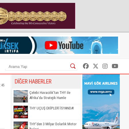
DİĞER HABERLER
2:45
Çelebi Havacılık'tan THY ile
Afrika'da Stratejik Hamle
THY UÇUŞ EKİPLERİ İSYANDA!
THY’den 3 Milyar Dolarlık Motor