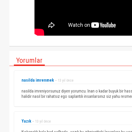
Yorumlar
nasilda imrenmek
~ 13 yıl önce
nasilda imreniyorsunuz diyen yorumcu. Inan o kadar buyuk bir hass
halidir nasıl bir rahatsız ego saplantılı insanlarsınız siz yahu res
Yazık
~ 13 yıl önce