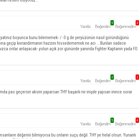
ları teslim ediyoruz...
5
2
Yanıtla
Beğendim
Beğenmedim
ayatınız boyunca bunu bilememek- / -3 g de yeryüzünün nasıl göründüğünü
sına geçip kıvrandırmanın hazzını hissedememek ne acı ... Bunları sadece
yalnızca onlar anlayacak- yolun açık zor gününde yanında Fighter Kaptanın yada FO
2
1
Yanıtla
Beğendim
Beğenmedim
umda pas geçersin aksini yaparsan THY başarılı nir inişde yapsan inince sorar
5
4
Yanıtla
Beğendim
Beğenmedim
insanların değerini bilmiyorsa bu onların suçu değil. THY ye helal olsun. Yunanlı