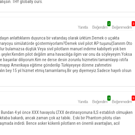
alışsın. THY globally ours.
2
3
Yanıtla
Beğendim
Beğenmedim
aşın anlattıklarını duyunca bir vatandaş olarak ürktüm.Demek o uçakta
naryoyu simülatörde göstermiyorlamı?Demek sivil pilot AP tuşunu(Sanırım Oto
bulur bulamazsa düştük Veya sivil pilotların manuel indirme kabiliyeti yok ben
ış şeyler.Kendim pilot değilim ama havacılığa ilgim var onu da söyleyeyim.Yoksa
eye başarılar diliyorum.Kim ne derse desin zorunlu hizmetini tamamlayıp istifa
lamayıp Amerikaya eğitime gönderilip Türkiyeyeye dönme zahmetini
lın bey 15 yıl hizmet etmiş tamamlamış.Bir şey diyemeyiz.Sadece hayırlı olsun
3
9
Yanıtla
Beğendim
Beğenmedim
 var. Bundan 4 yıl önce XXX havayolu LTXX destinasyonuna ILS establish olmuşken
i kitaba bakardı, ancak zaman çok az tabiki.. Eski bir Phantom pilotu olan
laşmada indirdi. Bence asker kökenli pilotların en önemli avantajları, acil