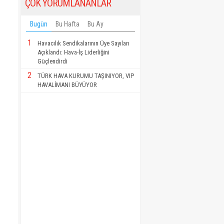
ÇOK YORUMLANANLAR
Bugün
Bu Hafta
Bu Ay
1
Havacılık Sendikalarının Üye Sayıları
Açıklandı: Hava-İş Liderliğini
Güçlendirdi
2
TÜRK HAVA KURUMU TAŞINIYOR, VIP
HAVALİMANI BÜYÜYOR