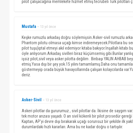
pilot çalışacağına memlekete hizmet etmiş tecrübeli Türk pilotları ç
Mustafa
~ 13 yıl önce
Keşke rumuzlu arkadaş doğru söylemişsin.Asker-sivil rumuzlu arkad
Phantom pilotu olmasa uçağı kimse indiremeyecek.Pilotlara bu se
pilot tuşu)iptal etmeyi akıl edemiyor kitaba bakıyor.İnşallah kitabı 
öyle anlıyorum.Arkadaş sivilleri biraz küçümsemiş gibi.Bunlar yanl
işsiz pilot,sivil veya asker pilotta değilim . Binbaşı YALIN AHBAB b
etmiş.Yasa dışı bir şey yok.15 yılını tamamlamış.Daha onu tamam
göstermeyip orada büyük havayollarında çalışan kolaycılarda var.Ya
deriz.
Asker-Sivil
~ 13 yıl önce
Askeri pilotlar da gururumuz , sivil pilotlar da. İkisine de saygım
tek motor arızası yaşadı. O an sivil kökenli bir pilot prosedür gereğ
Kaptan, AP'yi devre dışı bırakarak uçağı sorunsuz bir şekilde ilk yak
durumlardaki hızlı kararları. Ama bu ne kadar doğru o tartışılır.