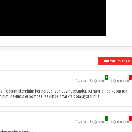
Tüm Yorumlar (13
4
0
Yanıtla
Beğendim
Beğenmedim
s... çektim ki eminim her nerede isen duymussundur. bu nasıl bir psikopat ruh
men pimi cekilmis el bombası seklinde ortalıkta dolasiyorsunuz.
0
0
Yanıtla
Beğendim
Beğenmedim