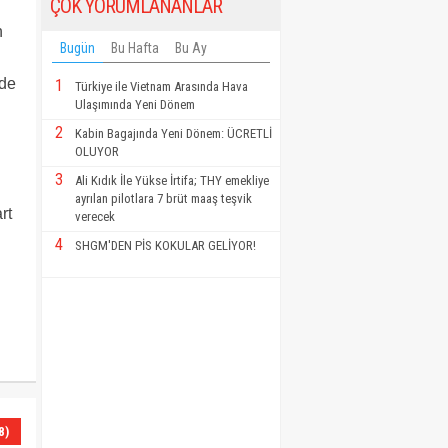
ÇOK YORUMLANANLAR
n
Bugün
Bu Hafta
Bu Ay
rde
1
Türkiye ile Vietnam Arasında Hava
Ulaşımında Yeni Dönem
2
Kabin Bagajında Yeni Dönem: ÜCRETLİ
OLUYOR
3
Ali Kıdık İle Yükse İrtifa; THY emekliye
ayrılan pilotlara 7 brüt maaş teşvik
rt
verecek
4
SHGM'DEN PİS KOKULAR GELİYOR!
8)