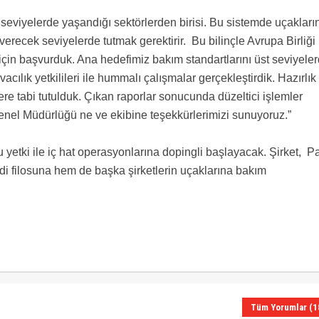
 seviyelerde yaşandığı sektörlerden birisi. Bu sistemde uçakları
recek seviyelerde tutmak gerektirir. Bu bilinçle Avrupa Birliği
için başvurduk. Ana hedefimiz bakım standartlarını üst seviyele
vacılık yetkilileri ile hummalı çalışmalar gerçekleştirdik. Hazırlık
 tabi tutulduk. Çıkan raporlar sonucunda düzeltici işlemler
enel Müdürlüğü ne ve ekibine teşekkürlerimizi sunuyoruz.”
 yetki ile iç hat operasyonlarına dopingli başlayacak. Şirket, Pa
endi filosuna hem de başka şirketlerin uçaklarına bakım
Tüm Yorumlar (1