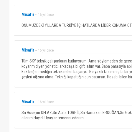
Misafir
~ 16 yıl önce
ÖNÜMÜZDEKİ YILLARDA TÜRKİYE İÇ HATLARDA LİDER KONUMA O
Misafir
~ 16 yıl önce
Tüm SKY teknik çalışanlarını kutluyorum. Ama söylemeden de geçem
koyarım diyen yönetici arkadaşa bi çift lafım var. Baba parasıyla a
Bak beğenmediğin teknik neleri başarıyo. Ne yazık ki senin gibi bir y
şeyleri ağzına alma. Tekniği kapattığın gün batarsın. Hesabı bilen bi
Misafir
~ 16 yıl önce
Sn.Hüseyin OFLAZ,Sn Atilla TORPİL,Sn Ramazan ERDOĞAN,Sn Gökhan
dilerim.Hayırlı Uçuşlar temenni ederim.