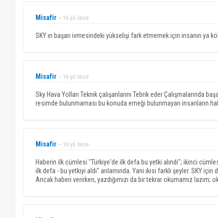
Misafir
~ 16 yıl önce
SKY ın başarı ivmesindeki yükselişi fark etmemek için insanın ya kör
Misafir
~ 16 yıl önce
Sky Hava Yolları Teknik çalışanlarını Tebrik eder Çalışmalarında başar
resimde bulunmaması bu konuda emeği bulunmayan insanların haber
Misafir
~ 16 yıl önce
Haberin ilk cümlesi "Türkiye'de ilk defa bu yetki alındı"; ikinci cüm
ilk defa - bu yetkiyi aldı" anlamında. Yani ikisi farklı şeyler. SKY için 
Ancak haberi verirken, yazdığımızı da bir tekrar okumamız lazım;