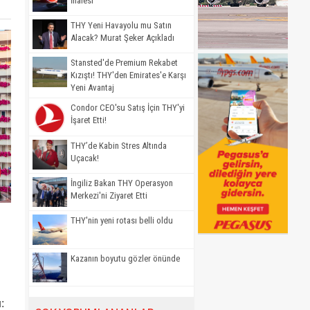
İhalesi
THY Yeni Havayolu mu Satın
Alacak? Murat Şeker Açıkladı
Stansted'de Premium Rekabet
Kızıştı! THY'den Emirates'e Karşı
Yeni Avantaj
Condor CEO'su Satış İçin THY'yi
İşaret Etti!
THY’de Kabin Stres Altında
Uçacak!
İngiliz Bakan THY Operasyon
Merkezi'ni Ziyaret Etti
THY'nin yeni rotası belli oldu
Kazanın boyutu gözler önünde
: