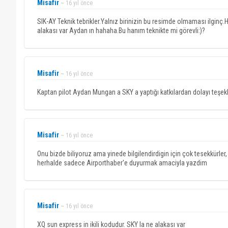
Misafir
~ 16 yıl önce
SIK-AY Teknik tebrikler.Yalnız birinizin bu resimde olmaması ilginç
alakası var Aydan ın hahaha.Bu hanım teknikte mi görevli:)?
Misafir
~ 16 yıl önce
Kaptan pilot Aydan Mungan a SKY a yaptığı katkılardan dolayı teşekk
Misafir
~ 16 yıl önce
Onu bizde biliyoruz ama yinede bilgilendirdigin için çok tesekkürle
herhalde sadece Airporthaber'e duyurmak amaciyla yazdim
Misafir
~ 16 yıl önce
XQ sun express in ikili kodudur. SKY la ne alakası var