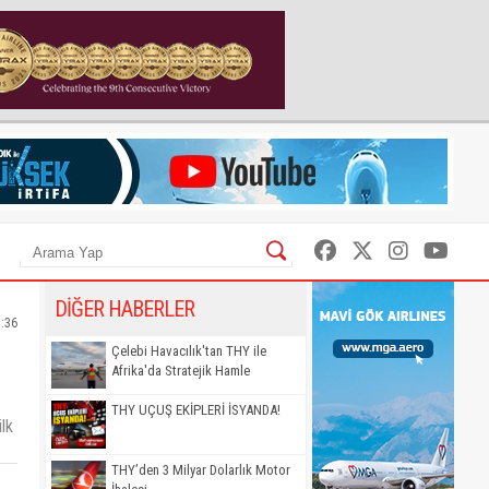
DİĞER HABERLER
5:36
Çelebi Havacılık'tan THY ile
Afrika'da Stratejik Hamle
THY UÇUŞ EKİPLERİ İSYANDA!
ilk
THY’den 3 Milyar Dolarlık Motor