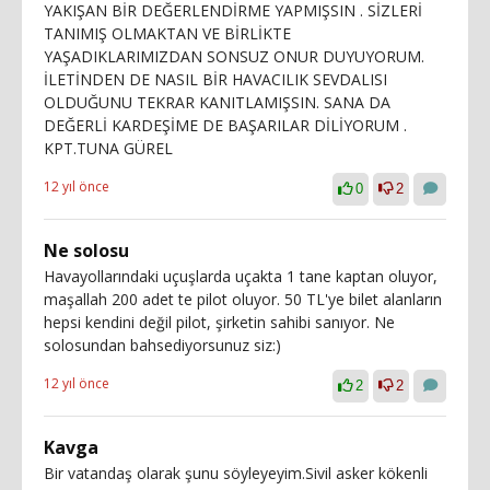
YAKIŞAN BİR DEĞERLENDİRME YAPMIŞSIN . SİZLERİ
TANIMIŞ OLMAKTAN VE BİRLİKTE
YAŞADIKLARIMIZDAN SONSUZ ONUR DUYUYORUM.
İLETİNDEN DE NASIL BİR HAVACILIK SEVDALISI
OLDUĞUNU TEKRAR KANITLAMIŞSIN. SANA DA
DEĞERLİ KARDEŞİME DE BAŞARILAR DİLİYORUM .
KPT.TUNA GÜREL
12 yıl önce
0
2
Ne solosu
Havayollarındaki uçuşlarda uçakta 1 tane kaptan oluyor,
maşallah 200 adet te pilot oluyor. 50 TL'ye bilet alanların
hepsi kendini değil pilot, şirketin sahibi sanıyor. Ne
solosundan bahsediyorsunuz siz:)
12 yıl önce
2
2
Kavga
Bir vatandaş olarak şunu söyleyeyim.Sivil asker kökenli