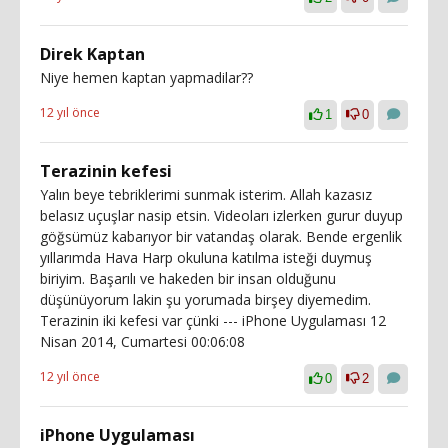
Direk Kaptan
Niye hemen kaptan yapmadilar??
12 yıl önce
1
0
Terazinin kefesi
Yalın beye tebriklerimi sunmak isterim. Allah kazasız
belasız uçuşlar nasip etsin. Videoları izlerken gurur duyup
göğsümüz kabarıyor bir vatandaş olarak. Bende ergenlik
yıllarımda Hava Harp okuluna katılma isteği duymuş
biriyim. Başarılı ve hakeden bir insan olduğunu
düşünüyorum lakin şu yorumada birşey diyemedim.
Terazinin iki kefesi var çünki --- iPhone Uygulaması 12
Nisan 2014, Cumartesi 00:06:08
12 yıl önce
0
2
iPhone Uygulaması