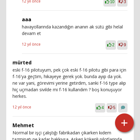
12 yıl önce
10
3
aaa
havayollarında kazandığın ananın ak sütü gibi helal
devam et
12 yıl önce
2
9
mürted
eski f-16 pilotuyum, pek çok eski f-16 pilotu gibi para için
f-16'ya geçtim, hikayeye gerek yok. bunda ayıp da yok.
ne var yani, görevimi yerine getirdim, sanki f-16 type alıp
hiç uçmadan sivilde mi f-16 kullandım ? boş konuşuyor
herkes.
12 yıl önce
4
5
Mehmet
Normal bir işçi çalıştığı fabrikadan çıkarken kıdem
tazminatı ne kadar hakkıysa, Askeri kökenli pilotlarinda