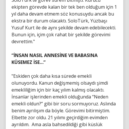
SoloTürk’te görev sürem bitmişti. Kurucu
ekipten görevde kalan bir tek ben olduğum için 1
yıl daha devam etmem söz konusuydu ancak bu
ekstra bir durum olacaktı. SoloTürk, Yüzbaşı
Yusuf Kurt ile de aynı şekilde devam edebilecekti.
Bunun için, içim çok rahat bir şekilde görevimi
devrettim."
“İNSAN NASIL ANNESİNE VE BABASINA
KÜSEMEZ İSE…”
"Eskiden çok daha kısa sürede emekli
olunuyordu. Kanun değişmemiş olsaydı şimdi
emekliliğim için bir kaç yılım kalmış olacaktı.
İnsanlar işlerinden emekli olduğunda “Neden
emekli oldun?” gibi bir soru sormuyoruz. Aslında
benim ayrılışım da böyle. Görevimi bitirmiştim.
Elbette zor oldu. 21 yılımı geçirdiğim evimden
ayrıldım. Ama asla bahsedildiği gibi küslük