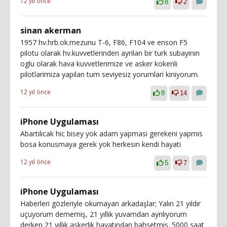
12 yıl önce
8
2
sinan akerman
1957 hv.hrb.ok.mezunu T-6, F86, F104 ve enson F5
pilotu olarak hv.kuvvetlerinden ayrilan bir turk subayinin
oglu olarak hava kuvvetlerimize ve asker kokenli
pilotlarimiza yapilan tum seviyesiz yorumlari kiniyorum.
12 yıl önce
8
14
iPhone Uygulaması
Abartılıcak hic bisey yok adam yapmasi gerekeni yapmis
bosa konusmaya gerek yok herkesin kendi hayati
12 yıl önce
5
7
iPhone Uygulaması
Haberleri gözleriyle okumayan arkadaşlar; Yalın 21 yıldır
uçuyorum dememiş, 21 yıllık yuvamdan ayrılıyorum
derken 21 yıllık askerlik hayatından bahsetmiş. 5000 saat