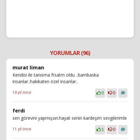
YORUMLAR (96)
murat liman
Kendisi ile tanısma frsatm oldu ..bambaska
insanlar..hakikaten özel insanlar..
10 yıl önce
0
0
ferdi
sen görevini yapmışsın.hayat senin kardeşim sevgilerimle
11 yıl önce
1
0