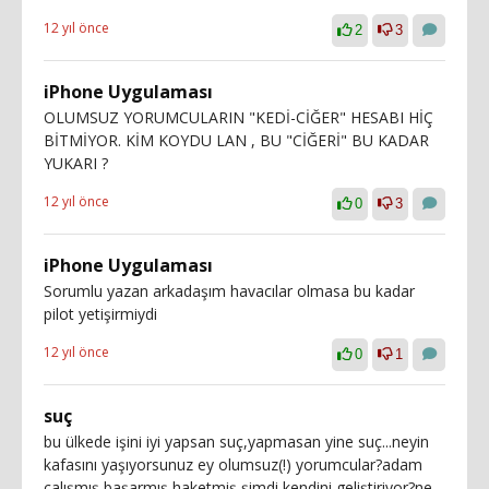
12 yıl önce
2
3
iPhone Uygulaması
OLUMSUZ YORUMCULARIN "KEDİ-CİĞER" HESABI HİÇ
BİTMİYOR. KİM KOYDU LAN , BU "CİĞERİ" BU KADAR
YUKARI ?
12 yıl önce
0
3
iPhone Uygulaması
Sorumlu yazan arkadaşım havacılar olmasa bu kadar
pilot yetişirmiydi
12 yıl önce
0
1
suç
bu ülkede işini iyi yapsan suç,yapmasan yine suç...neyin
kafasını yaşıyorsunuz ey olumsuz(!) yorumcular?adam
çalışmış,başarmış,haketmiş,şimdi kendini geliştiriyor?ne