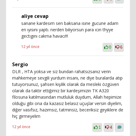
aliye cevap
sanane kardesım sen baksana ısıne gucune adam
en ıyısını yaptı. nerden bılıyorsun para ıcın thyye
gectıgını cakma havacı!!!
12 yıl önce
0
6
Sergio
DLR , HTA yoksa ve siz bundan rahatsızsanız verin
mahkemeye sevgili yurdum insanı, ne diye buralarda atıp
tutuyorsunuz, şahsen kişilik olarak da mesleki özgüven
olarak da taktir ettiğimiz bir kardeşimizin TK A320
filosuna katılmasından mutluluk duydum, Allah hepimize
olduğu gibi ona da kazasız belasız uçuşlar versin diyelim,
diğer vasıfsız, hazımsız, tatminsiz, beceriksiz geyiklere de
hiç girmeyelim
12 yıl önce
1
4