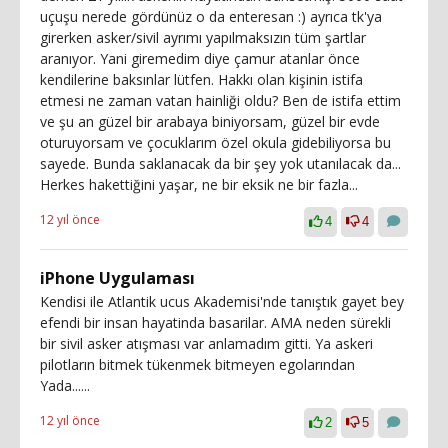
uçuşu nerede gördünüz o da enteresan :) ayrıca tk'ya
girerken asker/sivil ayrımı yapılmaksızın tüm şartlar
aranıyor. Yani giremedim diye çamur atanlar önce
kendilerine baksınlar lütfen. Hakkı olan kişinin istifa
etmesi ne zaman vatan hainliği oldu? Ben de istifa ettim
ve şu an güzel bir arabaya biniyorsam, güzel bir evde
oturuyorsam ve çocuklarım özel okula gidebiliyorsa bu
sayede. Bunda saklanacak da bir şey yok utanılacak da...
Herkes hakettiğini yaşar, ne bir eksik ne bir fazla...
12 yıl önce
4
4
iPhone Uygulaması
Kendisi ile Atlantik ucus Akademisi'nde tanıştık gayet bey
efendi bir insan hayatinda basarilar. AMA neden sürekli
bir sivil asker atışması var anlamadım gitti. Ya askeri
pilotların bitmek tükenmek bitmeyen egolarından
Yada......
12 yıl önce
2
5