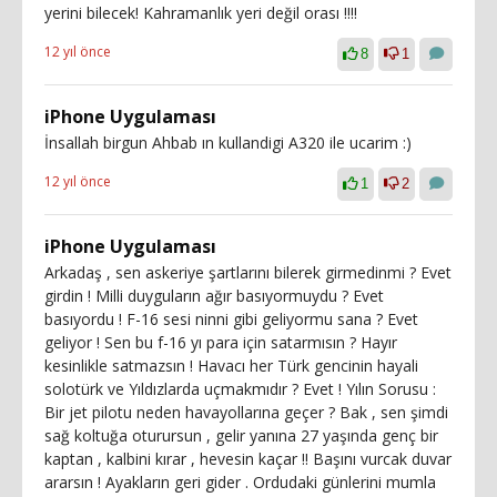
yerini bilecek! Kahramanlık yeri değil orası !!!!
12 yıl önce
8
1
iPhone Uygulaması
İnsallah birgun Ahbab ın kullandigi A320 ile ucarim :)
12 yıl önce
1
2
iPhone Uygulaması
Arkadaş , sen askeriye şartlarını bilerek girmedinmi ? Evet
girdin ! Milli duyguların ağır basıyormuydu ? Evet
basıyordu ! F-16 sesi ninni gibi geliyormu sana ? Evet
geliyor ! Sen bu f-16 yı para için satarmısın ? Hayır
kesinlikle satmazsın ! Havacı her Türk gencinin hayali
solotürk ve Yıldızlarda uçmakmıdır ? Evet ! Yılın Sorusu :
Bir jet pilotu neden havayollarına geçer ? Bak , sen şimdi
sağ koltuğa oturursun , gelir yanına 27 yaşında genç bir
kaptan , kalbini kırar , hevesin kaçar !! Başını vurcak duvar
ararsın ! Ayakların geri gider . Ordudaki günlerini mumla