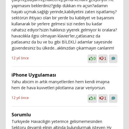
yapmasını beklerdiniz?gidip dükkan mı açsın?adamın
hayatı uçmak.sağlığı yerinde,kabiliyetini zaten ispatlamış?
sektörün ihtiyacı olan bir yerde bu kabiliyet ve başarısını
kullanarak bir yerlere gelmesi sizi neden bu kadar
rahatsız ediyor?sizin hakkınızı yiyerek gelmiyor ki oralara?
havacılıkla ilgisi olmayan klavier'ler,çatlasanız da
patlasanız da bu ve bu gibi BİLEKLİ adamlar sayesinde
güvendesiniz bu ülkede...aklınızdan çıkarmayın canlarım!
12 yıl önce
0
1
iPhone Uygulaması
Yahu abicim in artık manşetlerden hem kendi imajına
hem de hava kuvvetleri pilotlarına zarar veriyorsun.
12 yıl önce
4
1
Sorumlu
Turkiyede Havaciligin yeterince gelismemesinden
Sektoru devamli elinin altinda bulundurmak isteyen Hv