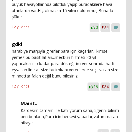
büyük havayollarında pilotluk yapıp buradakilere hava
atanlarda var.Hiç olmazsa 15 yılını doldurmuş.Bunada
şükür
12 yıl önce
0
4
gdkl
harabiye marşıyla girerler para için kaçarlar....kimse
yemez bu basit lafları...mecburi hizmeti 20 yıl
yapacaksın...o kadar para dök eğitim ver sonrada hadi
eyvallah line a...size bu imkanı verenlerde suç...vatan size
minnettar falan değil bunu bilesiniz
12 yıl önce
15
4
Maint..
Kardesim tamami ile katiliyorum sana,cigerini bilirim
ben bunlarin,Para icin herseyi yaparlar,vatan matan
hikaye ...