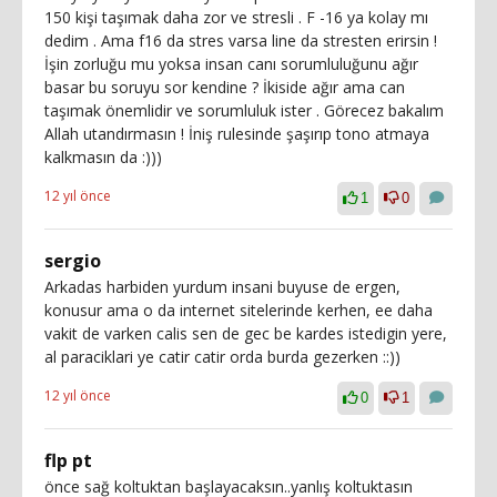
150 kişi taşımak daha zor ve stresli . F -16 ya kolay mı
dedim . Ama f16 da stres varsa line da stresten erirsin !
İşin zorluğu mu yoksa insan canı sorumluluğunu ağır
basar bu soruyu sor kendine ? İkiside ağır ama can
taşımak önemlidir ve sorumluluk ister . Görecez bakalım
Allah utandırmasın ! İniş rulesinde şaşırıp tono atmaya
kalkmasın da :)))
12 yıl önce
1
0
sergio
Arkadas harbiden yurdum insani buyuse de ergen,
konusur ama o da internet sitelerinde kerhen, ee daha
vakit de varken calis sen de gec be kardes istedigin yere,
al paraciklari ye catir catir orda burda gezerken ::))
12 yıl önce
0
1
flp pt
önce sağ koltuktan başlayacaksın..yanlış koltuktasın