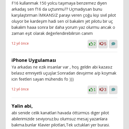
F16 kullanmak 150 yolcu taşımaya benzemez diyen
arkadaş sen f16 da uçtunmu?? Uçmadıysan bunu
karşılaştırman İMKANSIZ parayı veren çoğu kişi sivil pilot
oluyor be kardeşim hadi sen ol bakalım jet pilotu bir uç
bakalım haaa sonra bir daha yorum yaz olurmu ancak o
zaman eşit olarak değerlendirebilirsin canım
12 yıl önce
2
5
iPhone Uygulaması
Ya arkadas ne ezik insanlar var , hoş geldin abi kazasız
belasız emniyetli uçuşlar.Sonradan devşirme a/p koymak
icin feetleri sayan mühendis fo )))
12 yıl önce
1
3
Yalin abi,
abi senide celik kanatlari havada öttürmüs diger pilot
abilerimizide seviyoruz.bu olumsuz mesaj yazanlara
bakma.bunlar Klavier pilotlari,Tek uctuklari yer burasi.