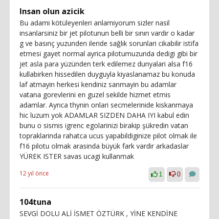
Insan olun azicik
Bu adami kötüleyenleri anlamiyorum sizler nasil
insanlarsiniz bir jet pilotunun belli bir sınırı vardir o kadar
g ve basınç yuzunden ileride sağlık sorunlari cikabilir istifa
etmesi gayet normal ayrica pilotumuzunda dedigi gibi bir
jet asla para yüzünden terk edilemez dunyalari alsa f16
kullabirken hissedilen duyguyla kiyaslanamaz bu konuda
laf atmayin herkesi kendiniz sanmayin bu adamlar
vatana gorevlerini en guzel sekilde hizmet etmis
adamlar. Ayrıca thynin onlari secmelerinide kiskanmaya
hic luzum yok ADAMLAR SIZDEN DAHA IYI kabul edin
bunu o sismis igrenc egolarinizi birakip şükredin vatan
topraklarinda rahatca ucus yapabildiginize pilot olmak ile
f16 pilotu olmak arasinda büyük fark vardir arkadaslar
YÜREK ISTER savas ucagi kullanmak
12 yıl önce
1
0
104tuna
SEVGİ DOLU ALİ İSMET ÖZTÜRK , YİNE KENDİNE