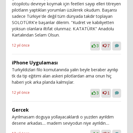
otopilotu devreye koymak için feetleri sayıp elleri titreyen
pilotların yaptıkları yorumları üzülerek okudum. Başarısı
sadece Türkiye'de değil tüm dünyada takdir toplayan
SOLOTÜRK'e başarılar dilerim. "Kudret ve kabiliyetten
yoksun olanlara iltifat olunmaz. K.ATATÜRK" Anadolu
Kartalından Selam Olsun.
12 yıl önce
3
7
iPhone Uygulaması
Turkyildizlari filo komutanında yalin beyle beraber ayrılıp
tk da tip eğitimi alan askeri pilotlardan ama onun hiç
haberi yok arka planda kalmışlar.
12 yıl önce
3
1
Gercek
Ayrilmasam doguya yollayacaklardi o yuzden ayrildim
desene arkadas.... madem seviyodun niye ayrildin....