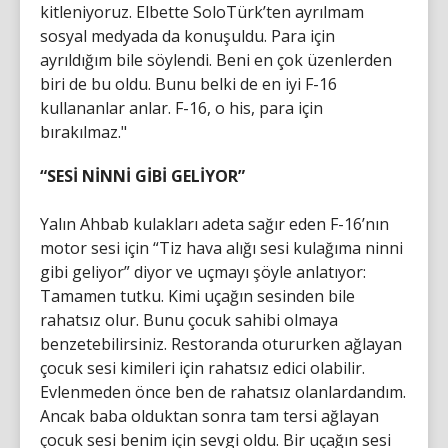
kitleniyoruz. Elbette SoloTürk’ten ayrılmam
sosyal medyada da konuşuldu. Para için
ayrıldığım bile söylendi. Beni en çok üzenlerden
biri de bu oldu. Bunu belki de en iyi F-16
kullananlar anlar. F-16, o his, para için
bırakılmaz."
“SESİ NİNNİ GİBİ GELİYOR”
Yalın Ahbab kulakları adeta sağır eden F-16’nın
motor sesi için “Tiz hava alığı sesi kulağıma ninni
gibi geliyor” diyor ve uçmayı şöyle anlatıyor:
Tamamen tutku. Kimi uçağın sesinden bile
rahatsız olur. Bunu çocuk sahibi olmaya
benzetebilirsiniz. Restoranda otururken ağlayan
çocuk sesi kimileri için rahatsız edici olabilir.
Evlenmeden önce ben de rahatsız olanlardandım.
Ancak baba olduktan sonra tam tersi ağlayan
çocuk sesi benim için sevgi oldu. Bir uçağın sesi