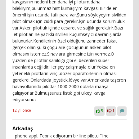
kavgasının nedeni ben daha iyi pilotum,daha
bilekliyim,bulunmaz hint kumaşıyım kavgası.Bir de en
önemli işin ucunda tatlı para var.Şunu söyleyeyim sivilden
pilot olmak için ciddi para gerekir.İşin ucunda sorumluluk
var.Askeri pilotluk içinde cesaret ve sağlık gerektirir.Bazı
jet pilotları ne yazıkki sivilleri küçümseyici davranışlarda
bulunurlar.Kendilerinin özel olduğunu zanneder fakat
gerçek olan şu ki çoğu aile çocuğunun askeri pilot
olmasını istemez.Sınavlara girmesine izin vermez.O
yüzden de pilotlar sanıldığı gibi el becerileri süper
insanlarda değildir.Her şey çalışmayla olur.Yoksa en
yetenekli pilotların vinç ,dozer oparatörlerinin olması
gerekirdi.Onlardada joystick,lövye var.Amerikada taşeron
havayollarında pilotlar 1000-2000 dolarla maaşa
çalışıyorlar.Bulmuşsunuz fıstık gibi ülkeyi kavga
ediyorsunuz
12 yıl önce
5
1
Arkadaş
İ phone appl. Tebrik ediyorum bir line pilotu "line