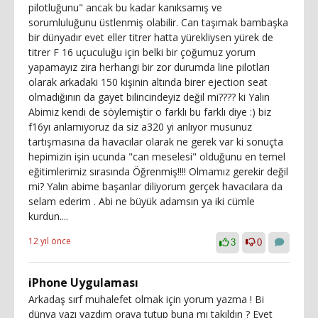
pilotluğunu" ancak bu kadar kanıksamış ve
sorumluluğunu üstlenmiş olabilir. Can taşımak bambaşka
bir dünyadır evet eller titrer hatta yürekliysen yürek de
titrer F 16 uçuculuğu için belki bir çoğumuz yorum
yapamayız zira herhangi bir zor durumda line pilotları
olarak arkadaki 150 kişinin altında birer ejection seat
olmadığının da gayet bilincindeyiz değil mi???? ki Yalın
Abimiz kendi de söylemiştir o farklı bu farklı diye :) biz
f16yı anlamıyoruz da siz a320 yi anlıyor musunuz
tartışmasına da havacılar olarak ne gerek var ki sonuçta
hepimizin işin ucunda "can meselesi" olduğunu en temel
eğitimlerimiz sırasında Öğrenmiş!!!! Olmamız gerekir değil
mi? Yalın abime başarılar diliyorum gerçek havacılara da
selam ederim . Abi ne büyük adamsın ya iki cümle
kurdun....
12 yıl önce
3
0
iPhone Uygulaması
Arkadaş sırf muhalefet olmak için yorum yazma ! Bi
dünya yazı yazdım oraya tutup buna mı takıldın ? Evet