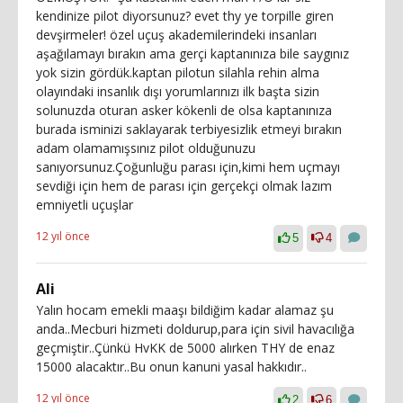
kendinize pilot diyorsunuz? evet thy ye torpille giren
devşirmeler! özel uçuş akademilerindeki insanları
aşağılamayı bırakın ama gerçi kaptanınıza bile saygınız
yok sizin gördük.kaptan pilotun silahla rehin alma
olayındaki insanlık dışı yorumlarınızı ilk başta sizin
solunuzda oturan asker kökenli de olsa kaptanınıza
burada isminizi saklayarak terbiyesizlik etmeyi bırakın
adam olamamışsınız pilot olduğunuzu
sanıyorsunuz.Çoğunluğu parası için,kimi hem uçmayı
sevdiği için hem de parası için gerçekçi olmak lazım
emniyetli uçuşlar
12 yıl önce
5
4
Ali
Yalın hocam emekli maaşı bildiğim kadar alamaz şu
anda..Mecburi hizmeti doldurup,para için sivil havacılığa
geçmiştir..Çünkü HvKK de 5000 alırken THY de enaz
15000 alacaktır..Bu onun kanuni yasal hakkıdır..
12 yıl önce
2
6