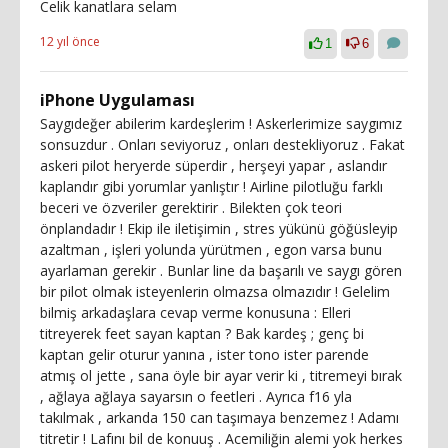
Celik kanatlara selam
12 yıl önce
1
6
iPhone Uygulaması
Saygıdeğer abilerim kardeşlerim ! Askerlerimize saygımız
sonsuzdur . Onları seviyoruz , onları destekliyoruz . Fakat
askeri pilot heryerde süperdir , herşeyi yapar , aslandır
kaplandır gibi yorumlar yanlıştır ! Airline pilotluğu farklı
beceri ve özveriler gerektirir . Bilekten çok teori
önplandadır ! Ekip ile iletişimin , stres yükünü göğüsleyip
azaltman , işleri yolunda yürütmen , egon varsa bunu
ayarlaman gerekir . Bunlar line da başarılı ve saygı gören
bir pilot olmak isteyenlerin olmazsa olmazıdır ! Gelelim
bilmiş arkadaşlara cevap verme konusuna : Elleri
titreyerek feet sayan kaptan ? Bak kardeş ; genç bi
kaptan gelir oturur yanına , ister tono ister parende
atmış ol jette , sana öyle bir ayar verir ki , titremeyi bırak
, ağlaya ağlaya sayarsın o feetleri . Ayrıca f16 yla
takılmak , arkanda 150 can taşımaya benzemez ! Adamı
titretir ! Lafını bil de konuuş . Acemiliğin alemi yok herkes