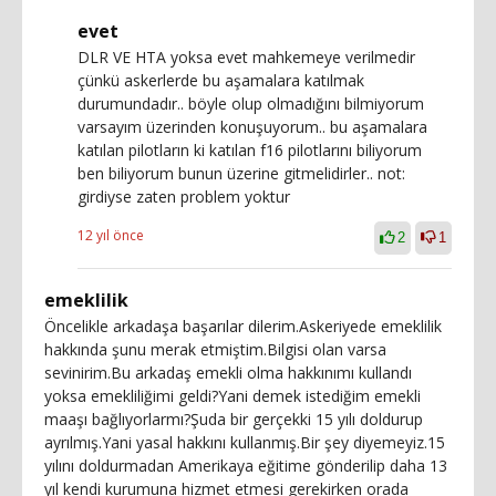
evet
DLR VE HTA yoksa evet mahkemeye verilmedir
çünkü askerlerde bu aşamalara katılmak
durumundadır.. böyle olup olmadığını bilmiyorum
varsayım üzerinden konuşuyorum.. bu aşamalara
katılan pilotların ki katılan f16 pilotlarını biliyorum
ben biliyorum bunun üzerine gitmelidirler.. not:
girdiyse zaten problem yoktur
12 yıl önce
2
1
emeklilik
Öncelikle arkadaşa başarılar dilerim.Askeriyede emeklilik
hakkında şunu merak etmiştim.Bilgisi olan varsa
sevinirim.Bu arkadaş emekli olma hakkınımı kullandı
yoksa emekliliğimi geldi?Yani demek istediğim emekli
maaşı bağlıyorlarmı?Şuda bir gerçekki 15 yılı doldurup
ayrılmış.Yani yasal hakkını kullanmış.Bir şey diyemeyiz.15
yılını doldurmadan Amerikaya eğitime gönderilip daha 13
yıl kendi kurumuna hizmet etmesi gerekirken orada