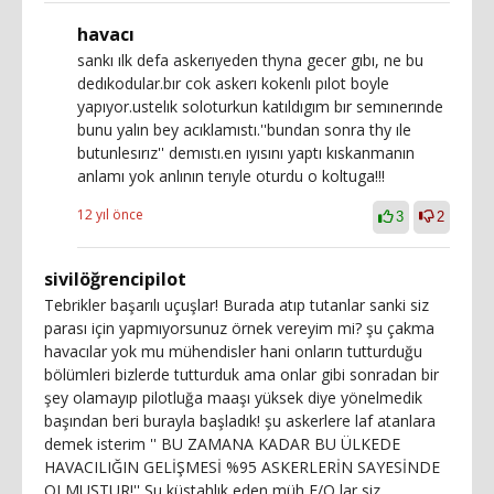
havacı
sankı ılk defa askerıyeden thyna gecer gıbı, ne bu
dedıkodular.bır cok askerı kokenlı pılot boyle
yapıyor.ustelık soloturkun katıldıgım bır semınerınde
bunu yalın bey acıklamıstı.''bundan sonra thy ıle
butunlesırız'' demıstı.en ıyısını yaptı kıskanmanın
anlamı yok anlının terıyle oturdu o koltuga!!!
12 yıl önce
3
2
sivilöğrencipilot
Tebrikler başarılı uçuşlar! Burada atıp tutanlar sanki siz
parası için yapmıyorsunuz örnek vereyim mi? şu çakma
havacılar yok mu mühendisler hani onların tutturduğu
bölümleri bizlerde tutturduk ama onlar gibi sonradan bir
şey olamayıp pilotluğa maaşı yüksek diye yönelmedik
başından beri burayla başladık! şu askerlere laf atanlara
demek isterim '' BU ZAMANA KADAR BU ÜLKEDE
HAVACILIĞIN GELİŞMESİ %95 ASKERLERİN SAYESİNDE
OLMUŞTUR!'' Şu küstahlık eden müh F/O lar siz