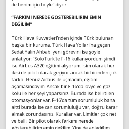
de benim için böyle" diyor.
“FARKIMI NEREDE GÖSTEREBİLİRİM EMİN
DEĞİLİM”
Türk Hava Kuvvetleri’nden içinde Türk bulunan
başka bir kuruma, Türk Hava Yolları’na geçen
Sedat Yalın Ahbab, yeni görevini ise şöyle
anlatıyor: "SoloTürk’te F-16 kullanıyordum şimdi
ise Airbus A320 eğitimi alıyorum. İsim olarak her
ikisi de pilot olarak geçiyor ancak birbirinden çok
farklı. Henüz Airbus ile uçmadım, eğitim
aşamasındayım. Ancak bir F-16’da lövye ve gaz
kolu ile her şeyi yaparsınız. Burada ise belirtilen
otomasyonlar var. F-16’da tüm sorumluluk bana
aitti burada ise can sorumluluğu var, doğru karar
almak zorundasınız. Kurallar var. Limitler çok net
ve belli. Bir pilot olarak farkımı nerede
gösterebilirim emin değilim. Yine de anladığım