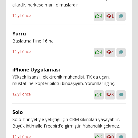
cilardir, herkese mani olmuslardir
12 yıl önce
4
1
Yurru
Baslatma f ine 16 na
12 yıl önce
4
4
iPhone Uygulaması
Yüksek lisanslı, elektronik mühendisi, TK da uçan,
müstafi helikopter pilotu binbaşıyım. Yorumlar ilginç.
12 yıl önce
0
3
Solo
Solo zihniyetiyle yetiştiği için CRM sıkıntıları yaşayabilir.
Büyük ihtimalle Freebird'e girmiştir. Yabancılık çekmez.
12 yıl önce
2
0