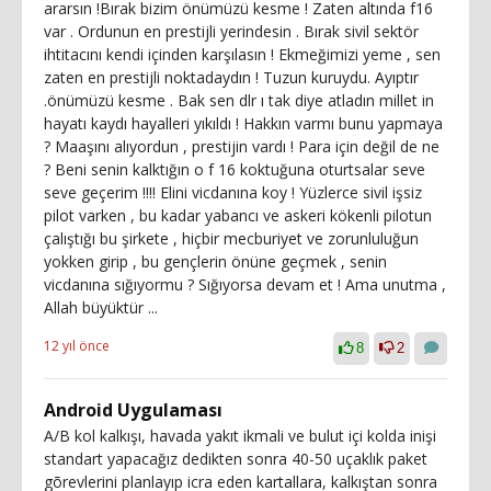
ararsın !Bırak bizim önümüzü kesme ! Zaten altında f16
var . Ordunun en prestijli yerindesin . Bırak sivil sektör
ihtitacını kendi içinden karşılasın ! Ekmeğimizi yeme , sen
zaten en prestijli noktadaydın ! Tuzun kuruydu. Ayıptır
.önümüzü kesme . Bak sen dlr ı tak diye atladın millet in
hayatı kaydı hayalleri yıkıldı ! Hakkın varmı bunu yapmaya
? Maaşını alıyordun , prestijin vardı ! Para için değil de ne
? Beni senin kalktığın o f 16 koktuğuna oturtsalar seve
seve geçerim !!!! Elini vicdanına koy ! Yüzlerce sivil işsiz
pilot varken , bu kadar yabancı ve askeri kökenli pilotun
çalıştığı bu şirkete , hiçbir mecburiyet ve zorunluluğun
yokken girip , bu gençlerin önüne geçmek , senin
vicdanına sığıyormu ? Sığıyorsa devam et ! Ama unutma ,
Allah büyüktür ...
12 yıl önce
8
2
Android Uygulaması
A/B kol kalkışı, havada yakıt ikmali ve bulut içi kolda inişi
standart yapacağız dedikten sonra 40-50 uçaklık paket
gõrevlerini planlayıp icra eden kartallara, kalkıştan sonra