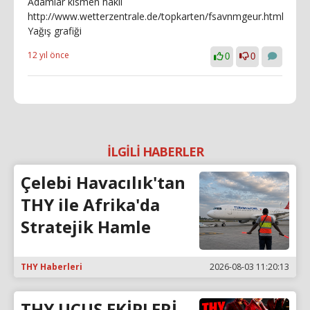
Adamlar kısmen haklı
http://www.wetterzentrale.de/topkarten/fsavnmgeur.html
Yağış grafiği
12 yıl önce
0
0
İLGİLİ HABERLER
Çelebi Havacılık'tan
THY ile Afrika'da
Stratejik Hamle
THY Haberleri
2026-08-03 11:20:13
THY UÇUŞ EKİPLERİ