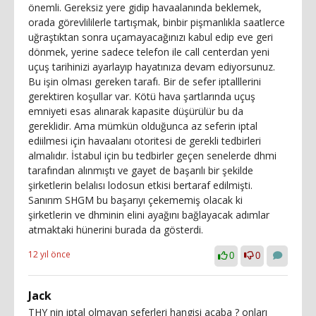
önemli. Gereksiz yere gidip havaalanında beklemek,
orada görevlililerle tartışmak, binbir pişmanlıkla saatlerce
uğraştıktan sonra uçamayacağınızı kabul edip eve geri
dönmek, yerine sadece telefon ile call centerdan yeni
uçuş tarihinizi ayarlayıp hayatınıza devam ediyorsunuz.
Bu işin olması gereken tarafı. Bir de sefer iptalllerini
gerektiren koşullar var. Kötü hava şartlarında uçuş
emniyeti esas alınarak kapasite düşürülür bu da
gereklidir. Ama mümkün olduğunca az seferin iptal
ediilmesi için havaalanı otoritesi de gerekli tedbirleri
almalıdır. İstabul için bu tedbirler geçen senelerde dhmi
tarafından alınmıştı ve gayet de başarılı bir şekilde
şirketlerin belalısı lodosun etkisi bertaraf edilmişti.
Sanırım SHGM bu başarıyı çekememiş olacak ki
şirketlerin ve dhminin elini ayağını bağlayacak adımlar
atmaktaki hünerini burada da gösterdi.
12 yıl önce
0
0
Jack
THY nin iptal olmayan seferleri hangisi acaba ? onları