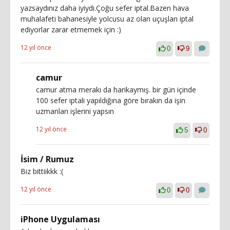
yazsaydınız daha iyiydi.Çoğu sefer iptal.Bazen hava
muhalafeti bahanesiyle yolcusu az olan uçuşları iptal
ediyorlar zarar etmemek için :)
12 yıl önce
0
9
camur
camur atma merakı da harikaymış. bir gün içinde
100 sefer iptali yapıldığına göre bırakın da işin
uzmanları işlerini yapsın
12 yıl önce
5
0
İsim / Rumuz
Biz bittiikkk :(
12 yıl önce
0
0
iPhone Uygulaması