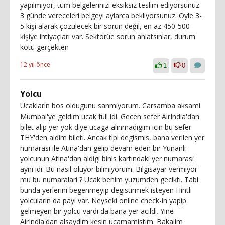
yapılmıyor, tüm belgelerinizi eksiksiz teslim ediyorsunuz
3 günde vereceleri belgeyi aylarca bekliyorsunuz. Öyle 3-
5 kişi alarak çözülecek bir sorun değil, en az 450-500
kişiye ihtiyaçları var. Sektörüe sorun anlatsınlar, durum
kötü gerçekten
12 yıl önce
1
0
Yolcu
Ucaklarin bos oldugunu sanmiyorum. Carsamba aksami
Mumbai'ye geldim ucak full idi. Gecen sefer AirIndia'dan
bilet alip yer yok diye ucaga alinmadigim icin bu sefer
THY'den aldim bileti. Ancak tipi degismis, bana verilen yer
numarasi ile Atina'dan gelip devam eden bir Yunanli
yolcunun Atina'dan aldigi binis kartindaki yer numarasi
ayni idi. Bu nasil oluyor bilmiyorum. Bilgisayar vermiyor
mu bu numaralari ? Ucak benim yuzumden gecikti. Tabi
bunda yerlerini begenmeyip degistirmek isteyen Hintli
yolcularin da payi var. Neyseki online check-in yapip
gelmeyen bir yolcu vardi da bana yer acildi. Yine
AirIndia'dan alsaydim kesin ucamamistim. Bakalim