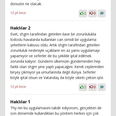
donuste ne olacak.
12 yıl önce
1
0
Haklılar 2
Evet, shgm tarafından getirilen ilave bir zorunlulukla
lodoslu havalarda kullanılan can simidi bir uygulama
şirketlerin kabusu oldu. Artık shgm tarafından getirilen
zorunluluk nedeniyle uçakların en az yarısı uygulamayı
yapamıyor ve seferler de bu şekilde iptal edilmek
zorunda kalıyor. Gündemi ülkemizin gündeminden hep
farklı olan shgm yine yaptı yapacağını. Kendi ceplerinden
birşey çıkmıyor ya umurlarında değil dünya. Seferler
böyle iptal olsun ve Vatandaş da böyle sıkıntı çeksin işte.
12 yıl önce
1
0
Haklılar 1
Thy nin bu uygulamasını takdir ediyorum, gerçekten de
son dönemde kullandıkları bu yöntem herkes için çok