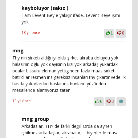
kayboluyor (sakız )
Tam Levent Bey e yakışır ifade...Levent Beye işmi
yok.
13 yıl önce
1
0
mng
Thy nın şirketı aldığı ıyı oldu şirket akraba doluydu yok
halasının oglu yok dayısının kızı yok arkadaş yukardakı
odalar bıssuru eleman yettıgınden fazla maas sırketı
batırdılar resmen ıns gereksız ınsanları thy çıkartır vede ılk
basda yukarlardan baslar ıns bunların yüzünden
mesaılerıde alamıyoruz zaten
13 yıl önce
6
3
mng group
Arkadaslar, THY de farklı değil. Orda da aynen
işbilmez arkadaşlar, akrabalar, ... biyerlerde masa