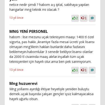
netice nedir şimdi ? habom a.ş iptal, sabihaya yapılan
hangarlar mng teknik mi olacak ?
13 yıl önce
2
1
MNG YENİ PERSONEL
habom : lise mezunu uçak teknisyeni maaşı: 1400 tl özel
sigorta, pas hakkı ,ikramiye fazla mesai ücreti yok lisansı
olmayan mng'lilerin hakları bunlardır.daha fazlasını
beklemeyin.habomlular 3 senedir bekliyor.lisansı olanlar
da 2000 tl civarında maaş alırlar.inşallah tüm uçak
teknisyenleri için hayırlı olur.ama ben pek sanmıyorum.
13 yıl önce
1
1
Mng huzuerevi
Mng yollarını ayırdığı ihtiyar heyetiyle yeniden buluştu
demek..uçak başında çalışan gençler işsiz kalmayacaksa
hayırlı uğurlu olsun.