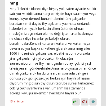
mng
Mng Teknikte idareci diye birşey yok zaten aylardır satıldı
satılıyor vs iddialarına karşı bir kişide hayır satılmıyor veya
konuşuluyor demedi.bunun haberini tüm çalışanları
buradan simdi duydu thy açıklama yapmasa ondanda
haberleri olmıycak herkesin diken üstünde olması
mesleğimiz açısından olumlu değil işten cıkarılıcakmıyız
ne olucaz diye insanlar psikolojik olarak
bunalımdalar.Kendini kurtaran kurtardı ve kurtarmaya
devam ediyor başka sirketlere giderek ama mng ailesi
1000 in üzerinde çalışanı var. elbetki habom olursada
yine çalışanlar için iyi olucaktır. tk olucağını
zannetmiyorum ve thy mantıgından dolayı çok iyi yaşlı
teknisyenleri gönderebilirler.Ama ne oluyorsa bir an önce
olmalı çünkü artık bu durumlardan sonrada pek geri
dönüşü yok gibi gözüküyo herkes için hayırlı olmasını
dliyorum mng olsun thy olsun tecrübe süresi farketmez
çok iyi teknisyenlerimiz var. umarım kısa zamanda
açıklığa kavuşur.ülkemiz havacılığına hayırlı olur.
13 yıl önce
1
1