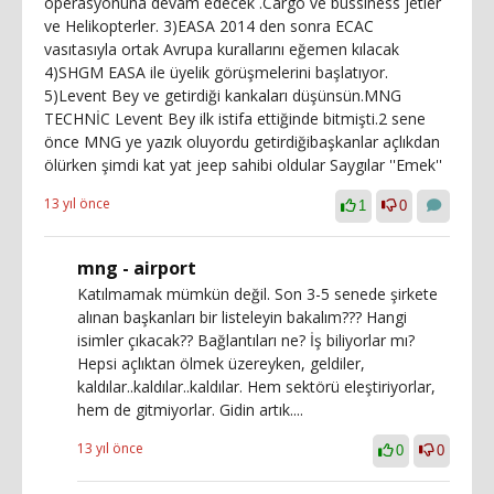
operasyonuna devam edecek .Cargo ve bussiness jetler
ve Helikopterler. 3)EASA 2014 den sonra ECAC
vasıtasıyla ortak Avrupa kurallarını eğemen kılacak
4)SHGM EASA ile üyelik görüşmelerini başlatıyor.
5)Levent Bey ve getirdiği kankaları düşünsün.MNG
TECHNİC Levent Bey ilk istifa ettiğinde bitmişti.2 sene
önce MNG ye yazık oluyordu getirdiğibaşkanlar açlıkdan
ölürken şimdi kat yat jeep sahibi oldular Saygılar ''Emek''
13 yıl önce
1
0
mng - airport
Katılmamak mümkün değil. Son 3-5 senede şirkete
alınan başkanları bir listeleyin bakalım??? Hangi
isimler çıkacak?? Bağlantıları ne? İş biliyorlar mı?
Hepsi açlıktan ölmek üzereyken, geldiler,
kaldılar..kaldılar..kaldılar. Hem sektörü eleştiriyorlar,
hem de gitmiyorlar. Gidin artık....
13 yıl önce
0
0