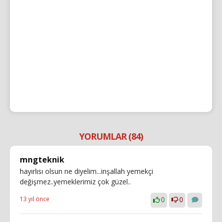
YORUMLAR (84)
mngteknik
hayırlısı olsun ne diyelim...inşallah yemekçi
değişmez..yemeklerimiz çok güzel..
13 yıl önce
0
0