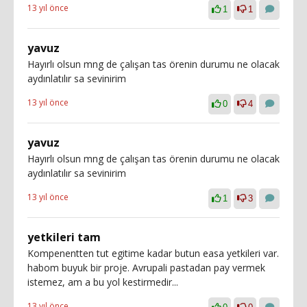
13 yıl önce
1
1
yavuz
Hayırlı olsun mng de çalışan tas örenin durumu ne olacak
aydınlatılır sa sevinirim
13 yıl önce
0
4
yavuz
Hayırlı olsun mng de çalışan tas örenin durumu ne olacak
aydınlatılır sa sevinirim
13 yıl önce
1
3
yetkileri tam
Kompenentten tut egitime kadar butun easa yetkileri var.
habom buyuk bir proje. Avrupali pastadan pay vermek
istemez, am a bu yol kestirmedir...
13 yıl önce