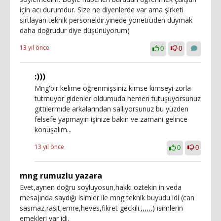
için acı durumdur. Size ne diyenlerde var ama şirketi
sırtlayan teknik personeldir.yinede yöneticiden duymak
daha doğrudur diye düşünüyorum)
13 yıl önce
0
0
:)))
Mng'bir kelime öğrenmişsiniz kimse kimseyi zorla
tutmuyor gidenler oldumuda hemen tutuşuyorsunuz
gıttılermıde arkalarından sallıyorsunuz bu yüzden
felsefe yapmayın işinize bakın ve zamanı gelınce
konuşalım...
13 yıl önce
0
0
mng rumuzlu yazara
Evet,aynen doğru soyluyosun,hakkı oztekin in veda
mesajında saydığı isimler ile mng teknik buyudu idi (can
sasmaz,rasit,emre,heves,fikret geckili.,,,,,,) isimlerin
emekleri var idi.