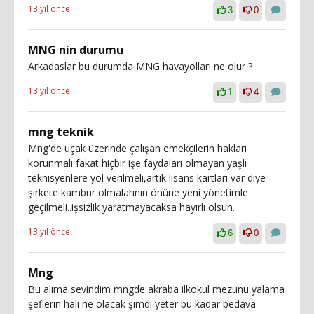
13 yıl önce
3
0
MNG nin durumu
Arkadaslar bu durumda MNG havayollari ne olur ?
13 yıl önce
1
4
mng teknik
Mng'de uçak üzerinde çalışan emekçilerin hakları
korunmalı fakat hiçbir işe faydaları olmayan yaşlı
teknisyenlere yol verilmeli,artık lisans kartları var diye
şirkete kambur olmalarının önüne yeni yönetimle
geçilmeli..işsizlik yaratmayacaksa hayırlı olsun.
13 yıl önce
6
0
Mng
Bu alıma sevindim mngde akraba ilkokul mezunu yalama
şeflerin hali ne olacak şimdi yeter bu kadar bedava