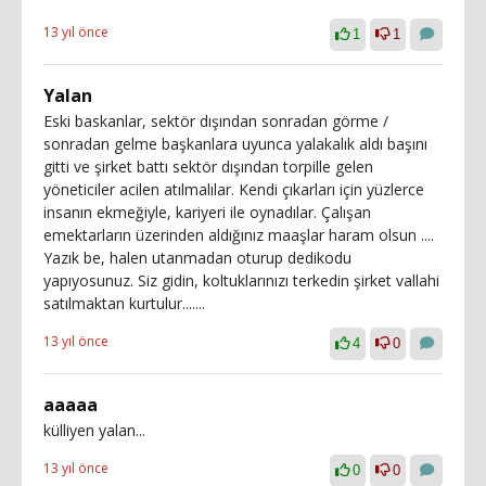
13 yıl önce
1
1
Yalan
Eski baskanlar, sektör dışından sonradan görme /
sonradan gelme başkanlara uyunca yalakalık aldı başını
gitti ve şirket battı sektör dışından torpille gelen
yöneticiler acilen atılmalılar. Kendi çıkarları için yüzlerce
insanın ekmeğiyle, kariyeri ile oynadılar. Çalışan
emektarların üzerinden aldığınız maaşlar haram olsun ....
Yazık be, halen utanmadan oturup dedikodu
yapıyosunuz. Siz gidin, koltuklarınızı terkedin şirket vallahi
satılmaktan kurtulur.......
13 yıl önce
4
0
aaaaa
külliyen yalan...
13 yıl önce
0
0