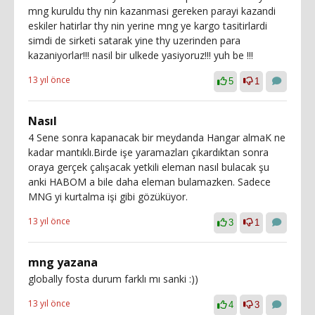
mng kuruldu thy nin kazanmasi gereken parayi kazandi
eskiler hatirlar thy nin yerine mng ye kargo tasitirlardi
simdi de sirketi satarak yine thy uzerinden para
kazaniyorlar!!! nasil bir ulkede yasiyoruz!!! yuh be !!!
13 yıl önce
5
1
Nasıl
4 Sene sonra kapanacak bir meydanda Hangar almaK ne
kadar mantıklı.Birde işe yaramazları çıkardıktan sonra
oraya gerçek çalışacak yetkili eleman nasıl bulacak şu
anki HABOM a bile daha eleman bulamazken. Sadece
MNG yi kurtalma işi gibi gözüküyor.
13 yıl önce
3
1
mng yazana
globally fosta durum farklı mı sanki :))
13 yıl önce
4
3