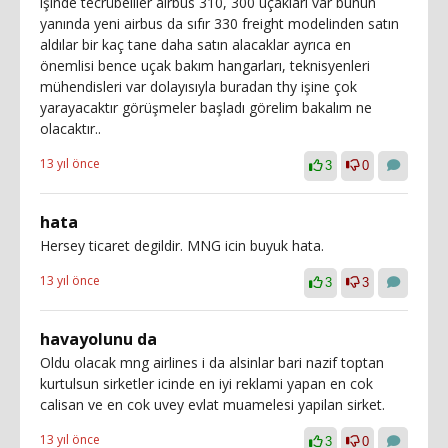
işinde tecrübeliler airbus 310, 300 uçakları var bunun
yanında yeni airbus da sıfır 330 freight modelinden satın
aldılar bir kaç tane daha satın alacaklar ayrıca en
önemlisi bence uçak bakım hangarları, teknisyenleri
mühendisleri var dolayısıyla buradan thy işine çok
yarayacaktır görüşmeler başladı görelim bakalım ne
olacaktır..
13 yıl önce
3
0
hata
Hersey ticaret degildir. MNG icin buyuk hata.
13 yıl önce
3
3
havayolunu da
Oldu olacak mng airlines i da alsinlar bari nazif toptan
kurtulsun sirketler icinde en iyi reklami yapan en cok
calisan ve en cok uvey evlat muamelesi yapilan sirket.
13 yıl önce
3
0