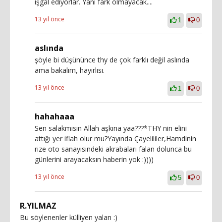
işgal ediyorlar. Yani fark olmayacak....
13 yıl önce
1
0
aslında
şöyle bi düşününce thy de çok farklı değil aslında
ama bakalım, hayırlısı.
13 yıl önce
1
0
hahahaaa
Sen salakmısın Allah aşkına yaa???*THY nin elini
attığı yer iflah olur mu?Yayında Çayelililer,Hamdinin
rize oto sanayisindeki akrabaları falan dolunca bu
günlerini arayacaksın haberin yok :))))
13 yıl önce
5
0
R.YILMAZ
Bu söylenenler külliyen yalan :)