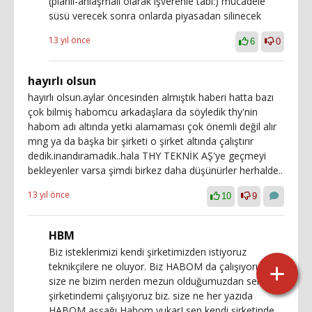
(planlı-anlaşmalı olarak işverenle tabi:) mücadele
süsü verecek sonra onlarda piyasadan silinecek
13 yıl önce
6
0
hayırlı olsun
hayırlı olsun.aylar öncesinden almıştık haberi hatta bazı
çok bilmiş habomcu arkadaşlara da söyledik thy'nin
habom adı altında yetki alamaması çok önemli değil alır
mng ya da başka bir şirketi o şirket altında çalıştırır
dedik.inandıramadık..hala THY TEKNİK AŞ'ye geçmeyi
bekleyenler varsa şimdi birkez daha düşünürler herhalde..
13 yıl önce
10
9
HBM
Biz isteklerimizi kendi şirketimizden istiyoruz
teknikçilere ne oluyor. Biz HABOM da çalışıyoruz
size ne bizim nerden mezun olduğumuzdan senin
şirketindemi çalışıyoruz biz. size ne her yazıda
HABOM aşşağı Habom yukarI sen kendi şirketinde