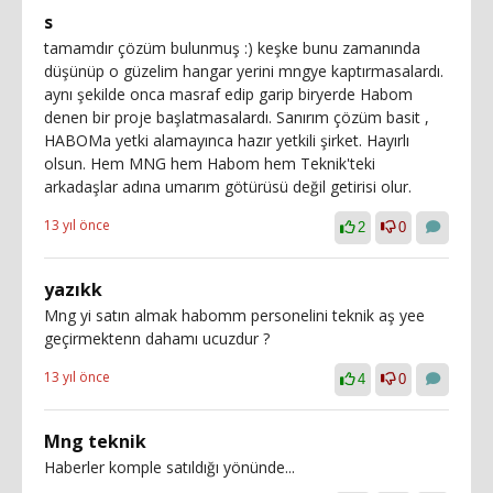
s
tamamdır çözüm bulunmuş :) keşke bunu zamanında
düşünüp o güzelim hangar yerini mngye kaptırmasalardı.
aynı şekilde onca masraf edip garip biryerde Habom
denen bir proje başlatmasalardı. Sanırım çözüm basit ,
HABOMa yetki alamayınca hazır yetkili şirket. Hayırlı
olsun. Hem MNG hem Habom hem Teknik'teki
arkadaşlar adına umarım götürüsü değil getirisi olur.
13 yıl önce
2
0
yazıkk
Mng yi satın almak habomm personelini teknik aş yee
geçirmektenn dahamı ucuzdur ?
13 yıl önce
4
0
Mng teknik
Haberler komple satıldığı yönünde...