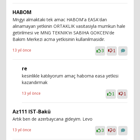
HABOM
Mngyi almaktaki tek amac HABOM'a EASA'dan
alinamayan yetkinin ORTAKLIK vasitasiyla mumkun hale
getirilmesi ve MNG TEKNIK'in SABIHA GOKCEN'de
Bakim Merkezi acma yetkisinin kullanilmasidir.
13 yıl önce
3
1
re
kesinlikle katılıyorum amaç haboma easa yetkisi
kazandırmak
13 yıl önce
1
1
Az111 IST-Bakü
Artık ben de azerbaycana gideyim. Levo
13 yıl önce
3
0