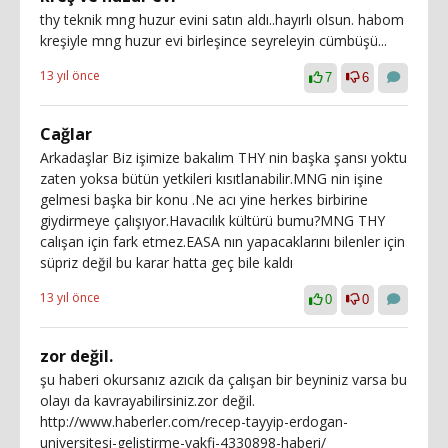
thy teknik mng huzur evini satın aldı..hayırlı olsun. habom
kreşiyle mng huzur evi birleşince seyreleyin cümbüşü...
13 yıl önce
7
6
Cağlar
Arkadaşlar Biz işimize bakalım THY nin başka şansı yoktu
zaten yoksa bütün yetkileri kısıtlanabilir.MNG nin işine
gelmesi başka bir konu .Ne acı yine herkes birbirine
giydirmeye çalışıyor.Havacılık kültürü bumu?MNG THY
calışan için fark etmez.EASA nın yapacaklarını bilenler için
süpriz değil bu karar hatta geç bile kaldı
13 yıl önce
0
0
zor değil.
şu haberi okursanız azıcık da çalışan bir beyniniz varsa bu
olayı da kavrayabilirsiniz.zor değil.
http://www.haberler.com/recep-tayyip-erdogan-
universitesi-gelistirme-vakfi-4330898-haberi/