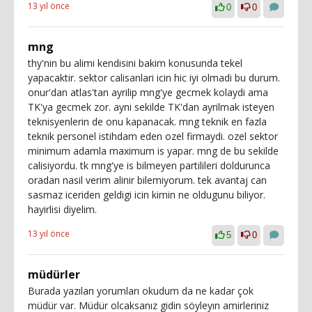
13 yıl önce
0
0
mng
thy'nin bu alimi kendisini bakim konusunda tekel
yapacaktir. sektor calisanlari icin hic iyi olmadi bu durum.
onur'dan atlas'tan ayrilip mng'ye gecmek kolaydi ama
TK'ya gecmek zor. ayni sekilde TK'dan ayrilmak isteyen
teknisyenlerin de onu kapanacak. mng teknik en fazla
teknik personel istihdam eden ozel firmaydi. ozel sektor
minimum adamla maximum is yapar. mng de bu sekilde
calisiyordu. tk mng'ye is bilmeyen partilileri doldurunca
oradan nasil verim alinir bilemiyorum. tek avantaj can
sasmaz iceriden geldigi icin kimin ne oldugunu biliyor.
hayirlisi diyelim.
13 yıl önce
5
0
müdürler
Burada yazılan yorumları okudum da ne kadar çok
müdür var. Müdür olcaksanız gidin söyleyın amirleriniz