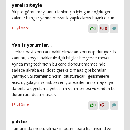
yaralı sıtayla
ölüpte gömülmeyi unutulanlar için için gün doğdu geri
kalan 2 hangar yerine mezarlık yapılcakmış hayırlı olsun...
13 yıl önce
3
0
Yanlis yorumlar...
Herkes bazi konulara vakif olmadan konusup duruyor. Is
kanunu, sosyal haklar ile ilgili bilgiler her yerde mevcut.
Ayrica mng technic'in bu carki dondurememesinde
sadece akraba,es, dost gereksiz maas gibi konular
yatmiyor. Sistemler zincirini olusturacak, gelismelere
acik, uygulayici ve risk seven yoneticilerinin olmayisi ya
da onlara uygulama yetkisinin verilmemesi yuzunden bu
durumlara dusulmustur.
13 yıl önce
1
1
yuh be
zamaninda mesut yilmaz in adami para kazansin diye