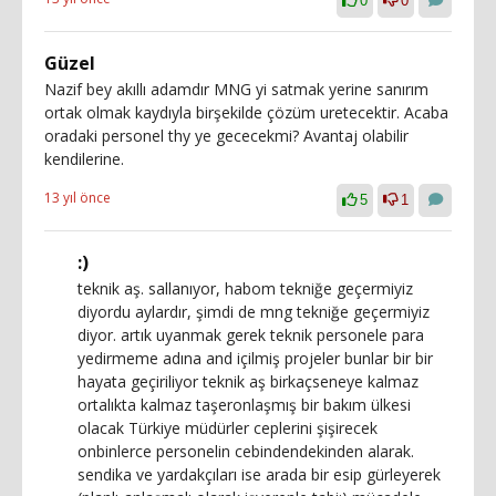
0
0
Güzel
Nazif bey akıllı adamdır MNG yi satmak yerine sanırım
ortak olmak kaydıyla birşekilde çözüm uretecektir. Acaba
oradaki personel thy ye gececekmi? Avantaj olabilir
kendilerine.
13 yıl önce
5
1
:)
teknik aş. sallanıyor, habom tekniğe geçermiyiz
diyordu aylardır, şimdi de mng tekniğe geçermiyiz
diyor. artık uyanmak gerek teknik personele para
yedirmeme adına and içilmiş projeler bunlar bir bir
hayata geçiriliyor teknik aş birkaçseneye kalmaz
ortalıkta kalmaz taşeronlaşmış bir bakım ülkesi
olacak Türkiye müdürler ceplerini şişirecek
onbinlerce personelin cebindendekinden alarak.
sendika ve yardakçıları ise arada bir esip gürleyerek