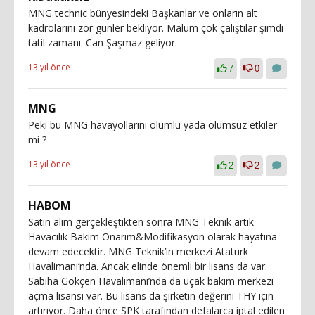
MNG technic bünyesindeki Başkanlar ve onların alt
kadrolarını zor günler bekliyor. Malum çok çalıştılar şimdi
tatil zamanı. Can Şaşmaz geliyor.
13 yıl önce
7
0
MNG
Peki bu MNG havayollarini olumlu yada olumsuz etkiler
mi ?
13 yıl önce
2
2
HABOM
Satın alım gerçekleştikten sonra MNG Teknik artık
Havacılık Bakım Onarım&Modifikasyon olarak hayatına
devam edecektir. MNG Teknik’in merkezi Atatürk
Havalimanı’nda. Ancak elinde önemli bir lisans da var.
Sabiha Gökçen Havalimanı’nda da uçak bakım merkezi
açma lisansı var. Bu lisans da şirketin değerini THY için
artırıyor. Daha önce SPK tarafından defalarca iptal edilen