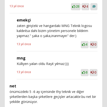
13 yıl önce
28
4
emekçi
zaten girişteki ve hangardaki MNG Teknik logosu
kaldırılsa dahi bizim yönetim personele bildirim
yapmaz." şaka o şaka,inanmayın" der:)
13 yıl önce
4
0
mng
Külliyen yalan oldu Raşit yılmaz:)))
13 yıl önce
8
0
net
önümüzdeki 5 -6 ay içerisinde thy teknik ve diğer
şirketlerden başka şirketlere geçişler artacaktır.bu net bir
şekilde görünüyor.