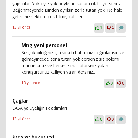
yapsınlar. Yok öyle yok böyle ne kadar çok biliyorsunuz.
Beğenmeyende işinden ayrılsın zorla tutan yok. Ne hale
getirdiniz sektörü çok bilmiş cahiller.
13 yıl önce
1
4
Mng yeni personel
Siz çok bildiğiniz için şirketi batırdınız doğrular işinize
gelmeyincede zorla tutan yok derseniz siz bölemı
müdürsünüz ve herkese mail atarsınız yalan
konuşursunuz külliyen yalan dersiniz...
13 yıl önce
0
0
Çağlar
EASA ya üyeliğin ilk adımları
13 yıl önce
0
0
kreş ve huzur evi