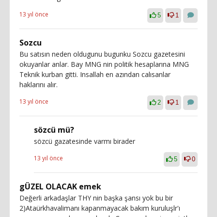
13 yıl önce
5
1
Sozcu
Bu satısın neden oldugunu bugunku Sozcu gazetesini
okuyanlar anlar. Bay MNG nin politik hesaplarına MNG
Teknik kurban gitti. Insallah en azından calısanlar
haklarını alır.
13 yıl önce
2
1
sözcü mü?
sözcü gazatesinde varmı birader
13 yıl önce
5
0
gÜZEL OLACAK emek
Değerli arkadaşlar THY nin başka şansı yok bu bir
2)Ataürkhavalimanı kapanmayacak bakım kuruluşlr'ı