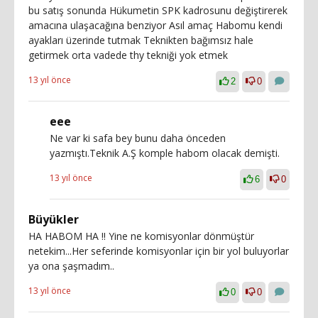
bu satış sonunda Hükumetin SPK kadrosunu değiştirerek
amacına ulaşacağına benziyor Asıl amaç Habomu kendi
ayakları üzerinde tutmak Teknikten bağımsız hale
getirmek orta vadede thy tekniği yok etmek
13 yıl önce
2
0
eee
Ne var ki safa bey bunu daha önceden
yazmıştı.Teknik A.Ş komple habom olacak demişti.
13 yıl önce
6
0
Büyükler
HA HABOM HA !! Yine ne komisyonlar dönmüştür
netekim...Her seferinde komisyonlar için bir yol buluyorlar
ya ona şaşmadım..
13 yıl önce
0
0