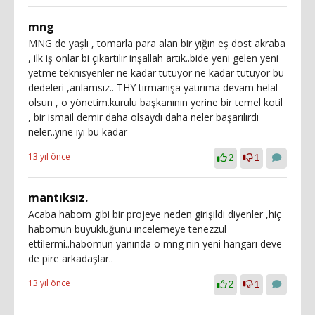
mng
MNG de yaşlı , tomarla para alan bir yığın eş dost akraba
, ilk iş onlar bi çıkartılır inşallah artık..bide yeni gelen yeni
yetme teknisyenler ne kadar tutuyor ne kadar tutuyor bu
dedeleri ,anlamsız.. THY tırmanışa yatırıma devam helal
olsun , o yönetim.kurulu başkanının yerine bir temel kotil
, bir ismail demir daha olsaydı daha neler başarılırdı
neler..yine iyi bu kadar
13 yıl önce
2
1
mantıksız.
Acaba habom gibi bir projeye neden girişildi diyenler ,hiç
habomun büyüklüğünü incelemeye tenezzül
ettilermi..habomun yanında o mng nin yeni hangarı deve
de pire arkadaşlar..
13 yıl önce
2
1