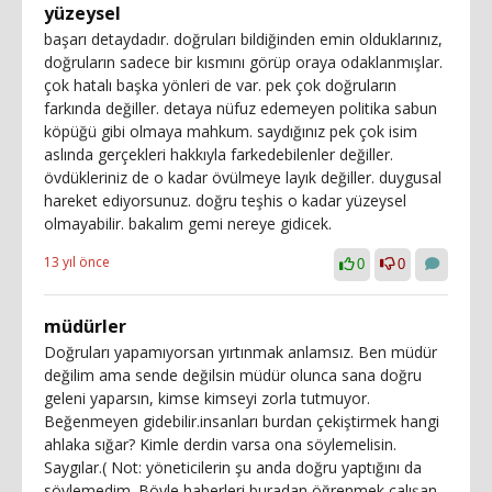
yüzeysel
başarı detaydadır. doğruları bildiğinden emin olduklarınız,
doğruların sadece bir kısmını görüp oraya odaklanmışlar.
çok hatalı başka yönleri de var. pek çok doğruların
farkında değiller. detaya nüfuz edemeyen politika sabun
köpüğü gibi olmaya mahkum. saydığınız pek çok isim
aslında gerçekleri hakkıyla farkedebilenler değiller.
övdükleriniz de o kadar övülmeye layık değiller. duygusal
hareket ediyorsunuz. doğru teşhis o kadar yüzeysel
olmayabilir. bakalım gemi nereye gidicek.
13 yıl önce
0
0
müdürler
Doğruları yapamıyorsan yırtınmak anlamsız. Ben müdür
değilim ama sende değilsin müdür olunca sana doğru
geleni yaparsın, kimse kimseyi zorla tutmuyor.
Beğenmeyen gidebilir.insanları burdan çekiştirmek hangi
ahlaka sığar? Kimle derdin varsa ona söylemelisin.
Saygılar.( Not: yöneticilerin şu anda doğru yaptığını da
söylemedim. Böyle haberleri buradan öğrenmek çalışan