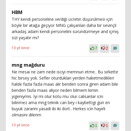
HBM
THY kendi personeline verdiği ücretin düşürülmesi için
böyle bir atağa geçiyor MNG çalışanları daha bir sevinçli
arkadaş adam kendi personelini süründürmeye and içmiş
sizi yaşatır mı?
13 yıl önce
7
2
mng mağduru
Ne mesai ne zam nede isciyi memnun etme.. Bu sirkette
hic birsey yok. Sefler oturduklari yerden haketmedikleri
halde fazla fazla maas alir benden sonra giren adam bile
benden fazla maas aliyor neden bilmem kimin
yigeniymis. İyi mi olur kotu mu olur calisanlar icin
bilinmez ama mng teknik can bey i kaybettigi gun en
buyuk zararini yasadi iki iki dort.. Herkes icin hayirli
olmasini dilerim
13 yıl önce
1
1