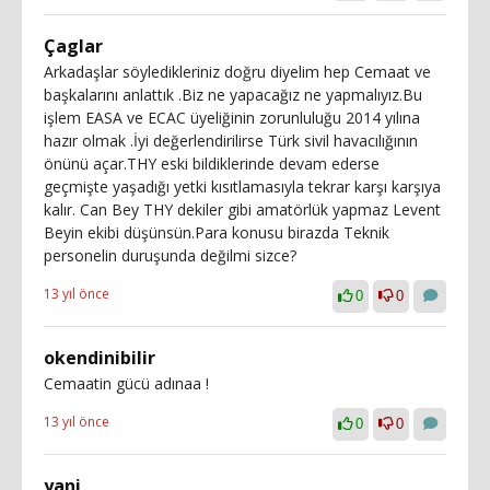
Çaglar
Arkadaşlar söyledikleriniz doğru diyelim hep Cemaat ve
başkalarını anlattık .Biz ne yapacağız ne yapmalıyız.Bu
işlem EASA ve ECAC üyeliğinin zorunluluğu 2014 yılına
hazır olmak .İyi değerlendirilirse Türk sivil havacılığının
önünü açar.THY eski bildiklerinde devam ederse
geçmişte yaşadığı yetki kısıtlamasıyla tekrar karşı karşıya
kalır. Can Bey THY dekiler gibi amatörlük yapmaz Levent
Beyin ekibi düşünsün.Para konusu birazda Teknik
personelin duruşunda değilmi sizce?
13 yıl önce
0
0
okendinibilir
Cemaatin gücü adınaa !
13 yıl önce
0
0
yani