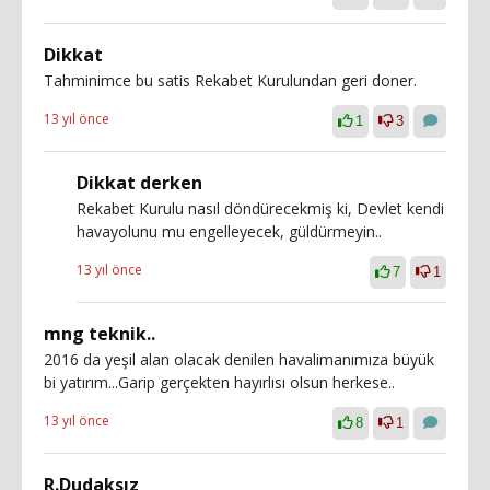
Dikkat
Tahminimce bu satis Rekabet Kurulundan geri doner.
13 yıl önce
1
3
Dikkat derken
Rekabet Kurulu nasıl döndürecekmiş ki, Devlet kendi
havayolunu mu engelleyecek, güldürmeyin..
13 yıl önce
7
1
mng teknik..
2016 da yeşil alan olacak denilen havalimanımıza büyük
bi yatırım...Garip gerçekten hayırlısı olsun herkese..
13 yıl önce
8
1
R.Dudaksız