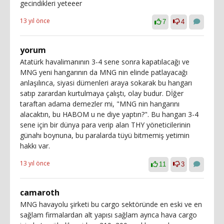
gecindikleri yeteeer
13 yıl önce
7
4
yorum
Atatürk havalimanının 3-4 sene sonra kapatılacağı ve
MNG yeni hangarının da MNG nin elinde patlayacağı
anlaşılınca, siyasi dümenleri araya sokarak bu hangarı
satıp zarardan kurtulmaya çalıştı, olay budur. Dİğer
taraftan adama demezler mi, "MNG nin hangarını
alacaktın, bu HABOM u ne diye yaptın?". Bu hangarı 3-4
sene için bir dünya para verip alan THY yöneticilerinin
günahı boynuna, bu paralarda tüyü bitmemiş yetimin
hakkı var.
13 yıl önce
11
3
camaroth
MNG havayolu şirketi bu cargo sektöründe en eski ve en
sağlam firmalardan alt yapısı sağlam ayrıca hava cargo