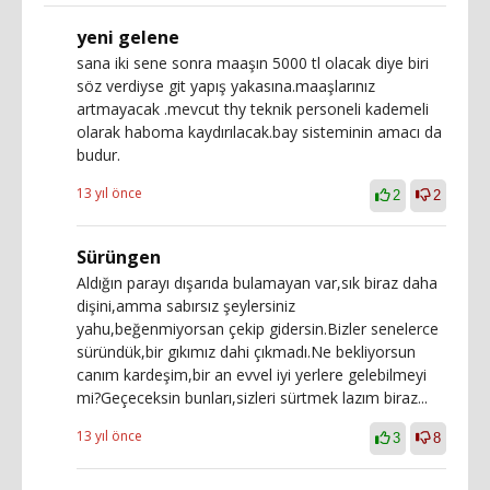
yeni gelene
sana iki sene sonra maaşın 5000 tl olacak diye biri
söz verdiyse git yapış yakasına.maaşlarınız
artmayacak .mevcut thy teknik personeli kademeli
olarak haboma kaydırılacak.bay sisteminin amacı da
budur.
13 yıl önce
2
2
Sürüngen
Aldığın parayı dışarıda bulamayan var,sık biraz daha
dişini,amma sabırsız şeylersiniz
yahu,beğenmiyorsan çekip gidersin.Bizler senelerce
süründük,bir gıkımız dahi çıkmadı.Ne bekliyorsun
canım kardeşim,bir an evvel iyi yerlere gelebilmeyi
mi?Geçeceksin bunları,sizleri sürtmek lazım biraz...
13 yıl önce
3
8