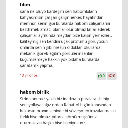
hbm
sana ne oluyo kardeşim sen habomluların
kahyasımısın çalışan çalışır herkes hayatından
memnun senin gibi buralarda habom çalışanlarını
bezdirmek amacı olanlar olur olmaz laflar ederek
çalışanlar ayrılsında meydan bize kalsın yemezler...
kaliteymiş sen kendini uçak profumu görüyosun
onlarda senin gibi mezun oldukları okullarda
mekanik gibi vb eğitim gördüler.insanları
küçümsemeye hakkın yok bidaha buralarda
şarlatanlık yapma.
13 yıl önce
0
0
habom birlik
Sizin sonunuz yakın biz inadına o paralara dilenip
seni yollayacağız ordan.Rahat ol bigün kapısından
bakarsın oranın seninde bi sözleşmen imzalanmasın
farklı bişe olmaz. yıllarca sömürmüşsünüz
oturmaktan başka bişe bilmiyosunz.