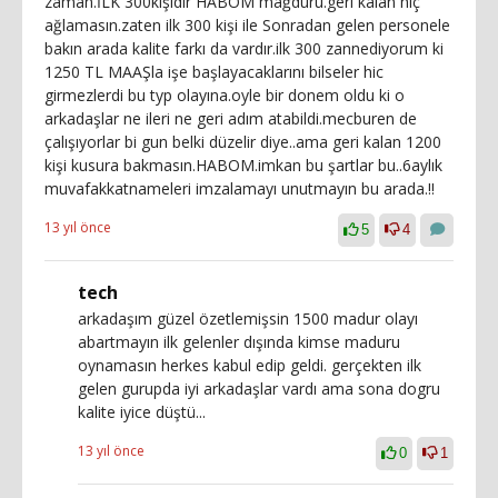
zaman.İLK 300kişidir HABOM mağduru.geri kalan hiç
ağlamasın.zaten ilk 300 kişi ile Sonradan gelen personele
bakın arada kalite farkı da vardır.ilk 300 zannediyorum ki
1250 TL MAAŞla işe başlayacaklarını bilseler hic
girmezlerdi bu typ olayına.oyle bir donem oldu ki o
arkadaşlar ne ileri ne geri adım atabildi.mecburen de
çalışıyorlar bi gun belki düzelir diye..ama geri kalan 1200
kişi kusura bakmasın.HABOM.imkan bu şartlar bu..6aylık
muvafakkatnameleri imzalamayı unutmayın bu arada.!!
13 yıl önce
5
4
tech
arkadaşım güzel özetlemişsin 1500 madur olayı
abartmayın ilk gelenler dışında kimse maduru
oynamasın herkes kabul edip geldi. gerçekten ilk
gelen gurupda iyi arkadaşlar vardı ama sona dogru
kalite iyice düştü...
13 yıl önce
0
1