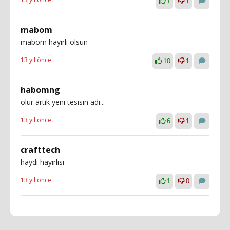
1
1
mabom
mabom hayırlı olsun
13 yıl önce
10
1
habomng
olur artık yeni tesisin adı...
13 yıl önce
6
1
crafttech
haydi hayırlısı
13 yıl önce
1
0