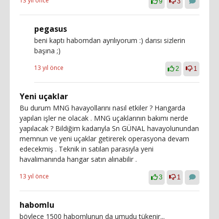
13 yıl önce
9
3
pegasus
beni kaptı habomdan ayrılıyorum :) darısı sizlerin
başına ;)
13 yıl önce
2
1
Yeni uçaklar
Bu durum MNG havayollarını nasıl etkiler ? Hangarda
yapılan işler ne olacak . MNG uçaklarının bakımı nerde
yapılacak ? Bildiğim kadarıyla Sn GÜNAL havayolunundan
memnun ve yeni uçaklar getirerek operasyona devam
edecekmiş . Teknik in satılan parasıyla yeni
havalimanında hangar satın alınabilir .
13 yıl önce
3
1
habomlu
böylece 1500 habomlunun da umudu tükenir...