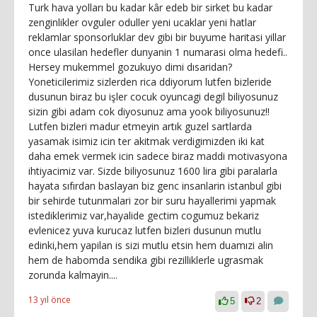
Turk hava yolları bu kadar kâr edeb bir sirket bu kadar
zenginlikler ovguler oduller yeni ucaklar yeni hatlar
reklamlar sponsorluklar dev gibi bir buyume haritasi yillar
once ulasilan hedefler dunyanin 1 numarasi olma hedefi..
Hersey mukemmel gozukuyo dimi dısaridan?
Yoneticilerimiz sizlerden rica ddiyorum lutfen bizleride
dusunun biraz bu işler cocuk oyuncagi degil biliyosunuz
sizin gibi adam cok diyosunuz ama yook biliyosunuz!!
Lutfen bizleri madur etmeyin artık guzel sartlarda
yasamak isimiz icin ter akitmak verdigimizden iki kat
daha emek vermek icin sadece biraz maddi motivasyona
ihtiyacimiz var. Sizde biliyosunuz 1600 lira gibi paralarla
hayata sıfırdan baslayan biz genc insanlarin istanbul gibi
bir sehirde tutunmalari zor bir suru hayallerimi yapmak
istediklerimiz var,hayalide gectim cogumuz bekariz
evlenicez yuva kurucaz lutfen bizleri dusunun mutlu
edinki,hem yapilan is sizi mutlu etsin hem duamızi alin
hem de habomda sendika gibi rezilliklerle ugrasmak
zorunda kalmayin....
13 yıl önce
5
2