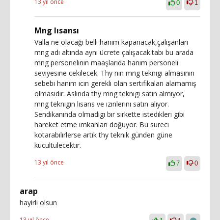
13 yıl önce
0
1
Mng lısansı
Valla ne olacağı bellı hanım kapanacak,çalışanları
mng adı altında aynı ücrete çalışacak.tabı bu arada
mng personelının maaşlarıda hanım personelı
sevıyesıne cekılecek. Thy nın mng teknıgı almasının
sebebı hanım ıcın gereklı olan sertıfıkaları alamamış
olmasıdır. Aslında thy mng teknıgı satın almıyor,
mng teknıgın lısans ve ızınlerını satın alıyor.
Sendıkanında olmadıgı bır sırkette ıstedıklerı gibi
hareket etme ımkanları doğuyor. Bu surecı
kotarabılırlerse artık thy teknık günden güne
kucultulecektır.
13 yıl önce
7
0
arap
hayirli olsun
13 yıl önce