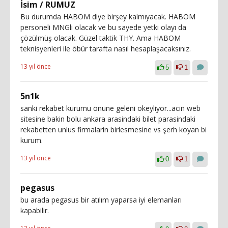
İsim / RUMUZ
Bu durumda HABOM diye birşey kalmıyacak. HABOM
personeli MNGli olacak ve bu sayede yetki olayı da
çözülmüş olacak. Güzel taktik THY. Ama HABOM
teknisyenleri ile öbür tarafta nasıl hesaplaşacaksınız.
13 yıl önce
5
1
5n1k
sanki rekabet kurumu önune geleni okeyliyor...acin web
sitesine bakin bolu ankara arasindaki bilet parasindaki
rekabetten unlus firmalarin birlesmesine vs şerh koyan bi
kurum.
13 yıl önce
0
1
pegasus
bu arada pegasus bir atılım yaparsa iyi elemanları
kapabilir.