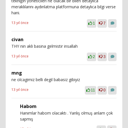
tekniğin yöneticileri ne olacak bir bilen detaylıca
meraklılarını aydınlatma platformuna detaylıca bilgi verse
hani.
13 yıl önce
1
7
civan
THY nin akli basina gelmistir insallah
13 yıl önce
2
3
mng
ne olcagimiz belli degil babasiz gibiyiz
13 yıl önce
11
0
Habom
Hanımlar habom olacaktı . Yanlış olmuş anlam çok
sapmış