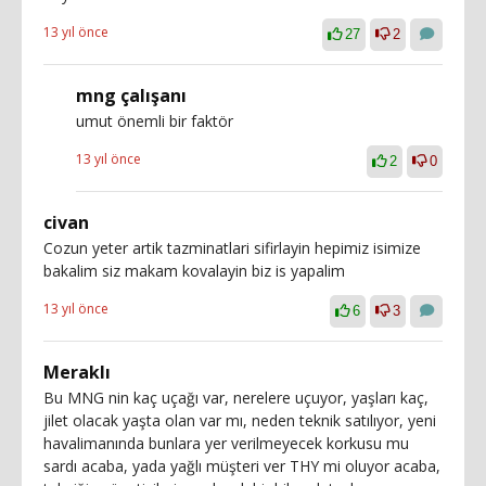
13 yıl önce
27
2
mng çalışanı
umut önemli bir faktör
13 yıl önce
2
0
civan
Cozun yeter artik tazminatlari sifirlayin hepimiz isimize
bakalim siz makam kovalayin biz is yapalim
13 yıl önce
6
3
Meraklı
Bu MNG nin kaç uçağı var, nerelere uçuyor, yaşları kaç,
jilet olacak yaşta olan var mı, neden teknik satılıyor, yeni
havalimanında bunlara yer verilmeyecek korkusu mu
sardı acaba, yada yağlı müşteri ver THY mi oluyor acaba,