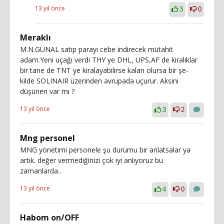
13 yıl önce
3
0
Meraklı
M.N.GÜNAL satıp parayı cebe indirecek mütahit
adam.Yeni uçağı verdi THY ye DHL, UPS,AF de kiralıklar
bir tane de TNT ye kiralayabilirse kalan olursa bir şe-
kilde SOLINAIR üzerinden avrupada uçurur. Aksini
düşünen var mı ?
13 yıl önce
3
2
Mng personel
MNG yönetimi personele şu durumu bir anlatsalar ya
artık. değer vermediğinizi çok iyi anlıyoruz bu
zamanlarda..
13 yıl önce
4
0
Habom on/OFF